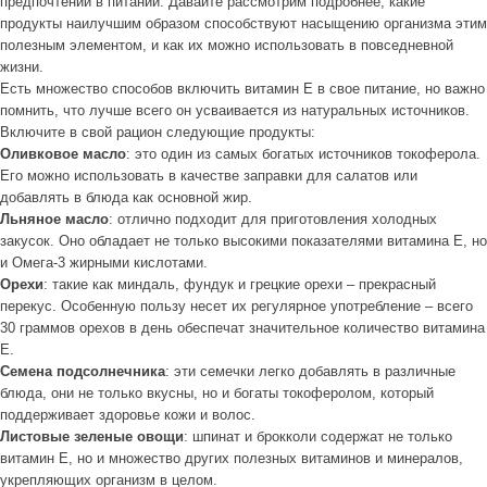
предпочтений в питании. Давайте рассмотрим подробнее, какие
продукты наилучшим образом способствуют насыщению организма этим
полезным элементом, и как их можно использовать в повседневной
жизни.
Есть множество способов включить витамин Е в свое питание, но важно
помнить, что лучше всего он усваивается из натуральных источников.
Включите в свой рацион следующие продукты:
Оливковое масло
: это один из самых богатых источников токоферола.
Его можно использовать в качестве заправки для салатов или
добавлять в блюда как основной жир.
Льняное масло
: отлично подходит для приготовления холодных
закусок. Оно обладает не только высокими показателями витамина Е, но
и Омега-3 жирными кислотами.
Орехи
: такие как миндаль, фундук и грецкие орехи – прекрасный
перекус. Особенную пользу несет их регулярное употребление – всего
30 граммов орехов в день обеспечат значительное количество витамина
Е.
Семена подсолнечника
: эти семечки легко добавлять в различные
блюда, они не только вкусны, но и богаты токоферолом, который
поддерживает здоровье кожи и волос.
Листовые зеленые овощи
: шпинат и брокколи содержат не только
витамин Е, но и множество других полезных витаминов и минералов,
укрепляющих организм в целом.