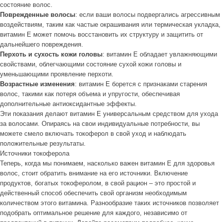
состояние волос.
Поврежденные волосы
: если ваши волосы подвергались агрессивным
воздействиям, таким как частые окрашивания или термическая укладка,
витамин Е может помочь восстановить их структуру и защитить от
дальнейшего повреждения.
Перхоть и сухость кожи головы
: витамин Е обладает увлажняющими
свойствами, облегчающими состояние сухой кожи головы и
уменьшающими проявление перхоти.
Возрастные изменения
: витамин Е борется с признаками старения
волос, такими как потеря объема и упругости, обеспечивая
дополнительные антиоксидантные эффекты.
Эти показания делают витамин Е универсальным средством для ухода
за волосами. Опираясь на свои индивидуальные потребности, вы
можете смело включать токоферол в свой уход и наблюдать
положительные результаты.
Источники токоферола
Теперь, когда мы понимаем, насколько важен витамин Е для здоровья
волос, стоит обратить внимание на его источники. Включение
продуктов, богатых токоферолом, в свой рацион – это простой и
действенный способ обеспечить свой организм необходимым
количеством этого витамина. Разнообразие таких источников позволяет
подобрать оптимальное решение для каждого, независимо от