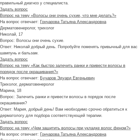
правильный диагноз у специалиста.
Задать вопрос
Вопрос на тему «Волосы они очень сухие, что мне делать?»
На вопрос отвечает:
Гончарова Татьяна Александровна
Дерматовенеролог, трихолог
Николай, 17
Вопрос:
Волосы они очень сухие.
Ответ:
Николай добрый день. Попробуйте поменять привычный для вас
шампунь и бальзам.
Задать вопрос
Вопрос на тему «Как быстро залечить ранки и привести волосы в
порядок после окрашивания?»
На вопрос отвечает:
Бучаров Эдуард Евгеньевич
Трихолог, дерматовенеролог
Марина, 18
Вопрос:
Залечить ранки и привести волосы в порядок после
окрашивания?
Ответ:
Мария, добрый день! Вам необходимо срочно обратиться к
дерматологу для подбора соответствующей терапии.
Задать вопрос
Вопрос на тему «Чем защитить волосы при укладке волос феном?»
На вопрос отвечает:
Гончарова Татьяна Александровна