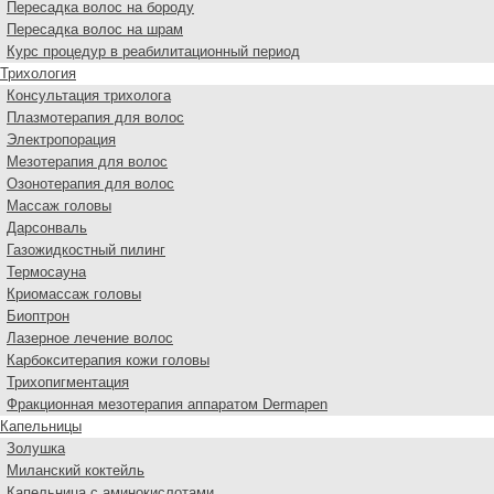
Пересадка волос на бороду
Пересадка волос на шрам
Курс процедур в реабилитационный период
Трихология
Консультация трихолога
Плазмотерапия для волос
Электропорация
Мезотерапия для волос
Озонотерапия для волос
Массаж головы
Дарсонваль
Газожидкостный пилинг
Термосауна
Криомассаж головы
Биоптрон
Лазерное лечение волос
Карбокситерапия кожи головы
Трихопигментация
Фракционная мезотерапия аппаратом Dermapen
Капельницы
Золушка
Миланский коктейль
Капельница с аминокислотами