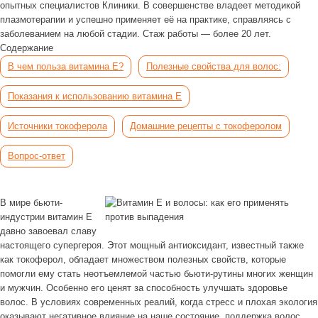
опытных специалистов Клиники. В совершенстве владеет методикой
плазмотерапии и успешно применяет её на практике, справляясь с
заболеванием на любой стадии. Стаж работы — более 20 лет.
Содержание
В чем польза витамина Е?
Полезные свойства для волос:
Показания к использованию витамина Е
Источники токоферола
Домашние рецепты с токоферолом
Вопрос-ответ
В мире бьюти-
индустрии витамин Е
давно завоевал славу
настоящего супергероя. Этот мощный антиоксидант, известный также
как токоферол, обладает множеством полезных свойств, которые
помогли ему стать неотъемлемой частью бьюти-рутины многих женщин
и мужчин. Особенно его ценят за способность улучшать здоровье
волос. В условиях современных реалий, когда стресс и плохая экология
оказывают негативное влияние на наше состояние, поддержка волос