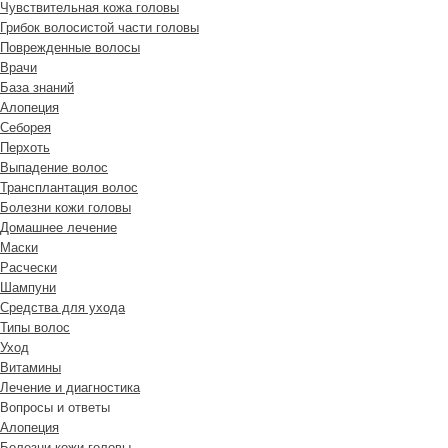
Чувствительная кожа головы
Грибок волосистой части головы
Поврежденные волосы
Врачи
База знаний
Алопеция
Себорея
Перхоть
Выпадение волос
Трансплантация волос
Болезни кожи головы
Домашнее лечение
Маски
Расчески
Шампуни
Средства для ухода
Типы волос
Уход
Витамины
Лечение и диагностика
Вопросы и ответы
Алопеция
Болезни кожи головы