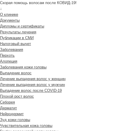
Скорая помощь волосам после КОВИД-19!
↓
О клинике
Документы
Дипломы и сертификаты
Результаты лечения
Публикации в СМИ
Налоговый вычет
Заболевания
Перхоть
Алопеция
Заболевания кожи головы
Выпадение волос
Лечение выпадения волос у женщин
Лечение выпадения волос у мужчин
Выпадение волос после COVID-19
Плохой рост волос
Cеборея
Дерматит
Нейродермит
Зуд кожи головы
Чувствительная кожа головы