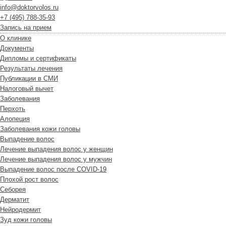
info@doktorvolos.ru
+7
(495)
788-35-93
Запись на прием
О клинике
Документы
Дипломы и сертификаты
Результаты лечения
Публикации в СМИ
Налоговый вычет
Заболевания
Перхоть
Алопеция
Заболевания кожи головы
Выпадение волос
Лечение выпадения волос у женщин
Лечение выпадения волос у мужчин
Выпадение волос после COVID-19
Плохой рост волос
Cеборея
Дерматит
Нейродермит
Зуд кожи головы