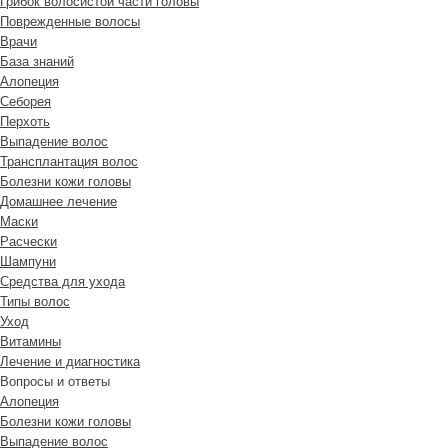
Грибок волосистой части головы
Поврежденные волосы
Врачи
База знаний
Алопеция
Себорея
Перхоть
Выпадение волос
Трансплантация волос
Болезни кожи головы
Домашнее лечение
Маски
Расчески
Шампуни
Средства для ухода
Типы волос
Уход
Витамины
Лечение и диагностика
Вопросы и ответы
Алопеция
Болезни кожи головы
Выпадение волос