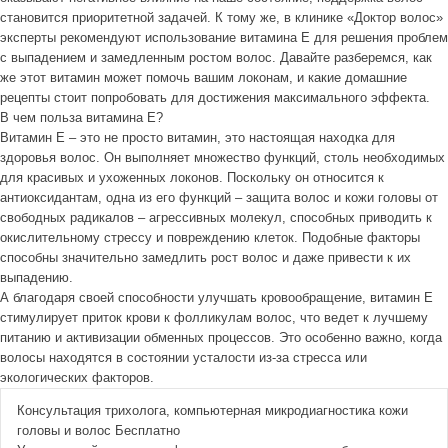
становится приоритетной задачей. К тому же, в клинике «Доктор волос»
эксперты рекомендуют использование витамина Е для решения проблем
с выпадением и замедленным ростом волос. Давайте разберемся, как
же этот витамин может помочь вашим локонам, и какие домашние
рецепты стоит попробовать для достижения максимального эффекта.
В чем польза витамина Е?
Витамин Е – это не просто витамин, это настоящая находка для
здоровья волос. Он выполняет множество функций, столь необходимых
для красивых и ухоженных локонов. Поскольку он относится к
антиоксидантам, одна из его функций – защита волос и кожи головы от
свободных радикалов – агрессивных молекул, способных приводить к
окислительному стрессу и повреждению клеток. Подобные факторы
способны значительно замедлить рост волос и даже привести к их
выпадению.
А благодаря своей способности улучшать кровообращение, витамин Е
стимулирует приток крови к фолликулам волос, что ведет к лучшему
питанию и активизации обменных процессов. Это особенно важно, когда
волосы находятся в состоянии усталости из-за стресса или
экологических факторов.
Консультация трихолога, компьютерная микродиагностика кожи
головы и волос
Бесплатно