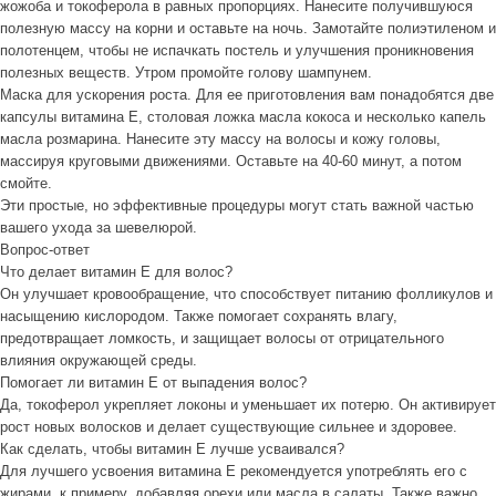
жожоба и токоферола в равных пропорциях. Нанесите получившуюся
полезную массу на корни и оставьте на ночь. Замотайте полиэтиленом и
полотенцем, чтобы не испачкать постель и улучшения проникновения
полезных веществ. Утром промойте голову шампунем.
Маска для ускорения роста. Для ее приготовления вам понадобятся две
капсулы витамина Е, столовая ложка масла кокоса и несколько капель
масла розмарина. Нанесите эту массу на волосы и кожу головы,
массируя круговыми движениями. Оставьте на 40-60 минут, а потом
смойте.
Эти простые, но эффективные процедуры могут стать важной частью
вашего ухода за шевелюрой.
Вопрос-ответ
Что делает витамин Е для волос?
Он улучшает кровообращение, что способствует питанию фолликулов и
насыщению кислородом. Также помогает сохранять влагу,
предотвращает ломкость, и защищает волосы от отрицательного
влияния окружающей среды.
Помогает ли витамин Е от выпадения волос?
Да, токоферол укрепляет локоны и уменьшает их потерю. Он активирует
рост новых волосков и делает существующие сильнее и здоровее.
Как сделать, чтобы витамин Е лучше усваивался?
Для лучшего усвоения витамина Е рекомендуется употреблять его с
жирами, к примеру, добавляя орехи или масла в салаты. Также важно