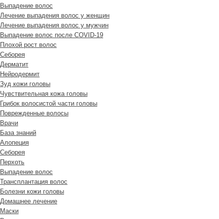
Выпадение волос
Лечение выпадения волос у женщин
Лечение выпадения волос у мужчин
Выпадение волос после COVID-19
Плохой рост волос
Cеборея
Дерматит
Нейродермит
Зуд кожи головы
Чувствительная кожа головы
Грибок волосистой части головы
Поврежденные волосы
Врачи
База знаний
Алопеция
Себорея
Перхоть
Выпадение волос
Трансплантация волос
Болезни кожи головы
Домашнее лечение
Маски