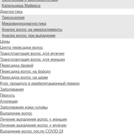
Капельница Майерса
Диагностика
Трихоскопия
Микровидеодиагностика
Анализ волос на микроэлементы
Анализ волос при выпадении
Цены
Центр пересадки волос
Трансплантация волос для мужчин
Трансплантация волос для женщин
Пересадка бровей
Пересадка волос на бороду
Пересадка волос на шрам
Курс процедур в реабилитационный период
Заболевания
Перхоть
Алопеция
Заболевания кожи головы
Выпадение волос
Лечение выпадения волос у женщин
Лечение выпадения волос у мужчин
Выпадение волос после COVID-19