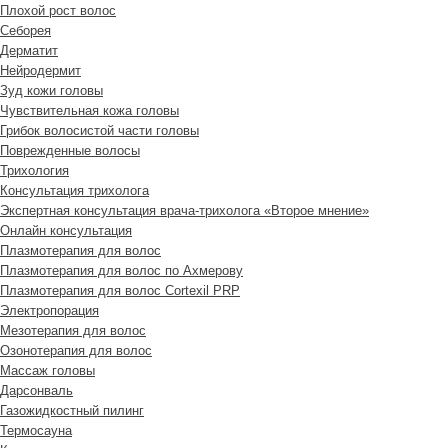
Плохой рост волос
Cеборея
Дерматит
Нейродермит
Зуд кожи головы
Чувствительная кожа головы
Грибок волосистой части головы
Поврежденные волосы
Трихология
Консультация трихолога
Экспертная консультация врача-трихолога «Второе мнение»
Онлайн консультация
Плазмотерапия для волос
Плазмотерапия для волос по Ахмерову
Плазмотерапия для волос Cortexil PRP
Электропорация
Мезотерапия для волос
Озонотерапия для волос
Массаж головы
Дарсонваль
Газожидкостный пилинг
Термосауна