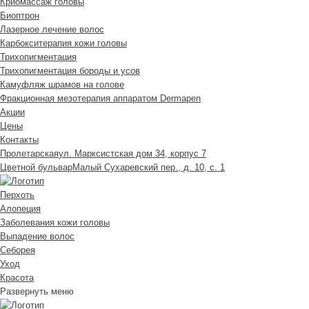
Криомассаж головы
Биоптрон
Лазерное лечение волос
Карбокситерапия кожи головы
Трихопигментация
Трихопигментация бороды и усов
Камуфляж шрамов на голове
Фракционная мезотерапия аппаратом Dermapen
Акции
Цены
Контакты
Пролетарская
ул. Марксистская дом 34, корпус 7
Цветной бульвар
Малый Сухаревский пер., д. 10, с. 1
Перхоть
Алопеция
Заболевания кожи головы
Выпадение волос
Cеборея
Уход
Красота
Развернуть меню