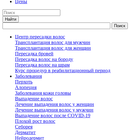
Цены
Центр пересадки волос
Трансплантация волос для мужчин
Трансплантация волос для женщин
Пересадка бровей
Пересадка волос на бороду
Пересадка волос на шрам
Курс процедур в реабилитационный период
Заболевания
Перхоть
Алопеция
Заболевания кожи головы
Выпадение волос
Лечение выпадения волос у женщин
Лечение выпадения волос у мужчин
Выпадение волос после COVID-19
Плохой рост волос
Cеборея
Дерматит
Нейродермит