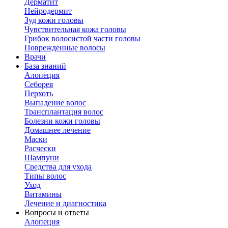
Дерматит
Нейродермит
Зуд кожи головы
Чувствительная кожа головы
Грибок волосистой части головы
Поврежденные волосы
Врачи
База знаний
Алопеция
Себорея
Перхоть
Выпадение волос
Трансплантация волос
Болезни кожи головы
Домашнее лечение
Маски
Расчески
Шампуни
Средства для ухода
Типы волос
Уход
Витамины
Лечение и диагностика
Вопросы и ответы
Алопеция