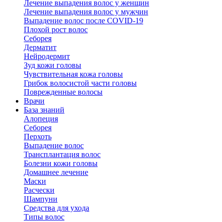
Лечение выпадения волос у женщин
Лечение выпадения волос у мужчин
Выпадение волос после COVID-19
Плохой рост волос
Cеборея
Дерматит
Нейродермит
Зуд кожи головы
Чувствительная кожа головы
Грибок волосистой части головы
Поврежденные волосы
Врачи
База знаний
Алопеция
Себорея
Перхоть
Выпадение волос
Трансплантация волос
Болезни кожи головы
Домашнее лечение
Маски
Расчески
Шампуни
Средства для ухода
Типы волос