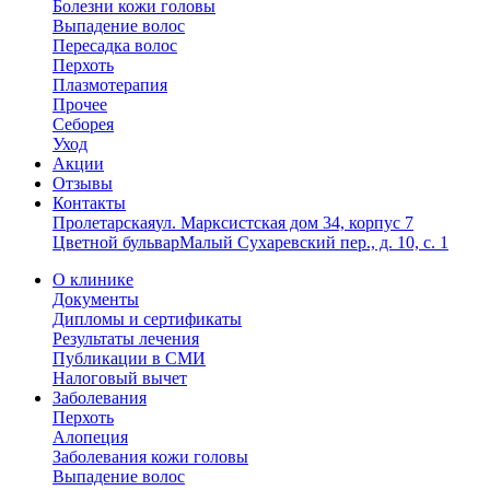
Болезни кожи головы
Выпадение волос
Пересадка волос
Перхоть
Плазмотерапия
Прочее
Себорея
Уход
Акции
Отзывы
Контакты
Пролетарская
ул. Марксистская дом 34, корпус 7
Цветной бульвар
Малый Сухаревский пер., д. 10, с. 1
О клинике
Документы
Дипломы и сертификаты
Результаты лечения
Публикации в СМИ
Налоговый вычет
Заболевания
Перхоть
Алопеция
Заболевания кожи головы
Выпадение волос