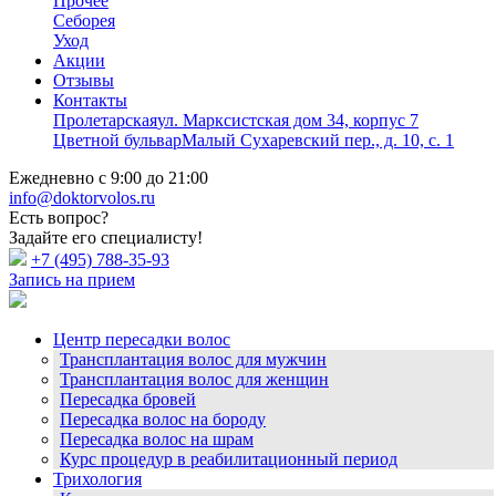
Прочее
Себорея
Уход
Акции
Отзывы
Контакты
Пролетарская
ул. Марксистская дом 34, корпус 7
Цветной бульвар
Малый Сухаревский пер., д. 10, с. 1
Ежедневно с 9:00 до 21:00
info@doktorvolos.ru
Есть вопрос?
Задайте его специалисту!
+7
(495)
788-35-93
Запись на прием
Центр пересадки волос
Трансплантация волос для мужчин
Трансплантация волос для женщин
Пересадка бровей
Пересадка волос на бороду
Пересадка волос на шрам
Курс процедур в реабилитационный период
Трихология