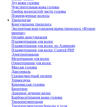
Зуд кожи головы
Чувствительная кожа головы
Грибок волосистой части головы
Поврежденные волосы
Трихология
Консультация трихолога
Экспертная консультация врача-трихолога «Второе
мнение»
Онлайн консультация
Плазмотерапия для волос
Плазмотерапия для волос по Ахмерову
Плазмотерапия для волос Cortexil PRP
Электропорация
Мезотерапия для волос
Озонотерапия для волос
Массаж головы
Дарсонваль
Газожидкостный пилинг
Термосауна
Криомассаж головы
Биоптрон
Лазерное лечение волос
Карбокситерапия кожи головы
Трихопигментация
Трихопигментация бороды и усов