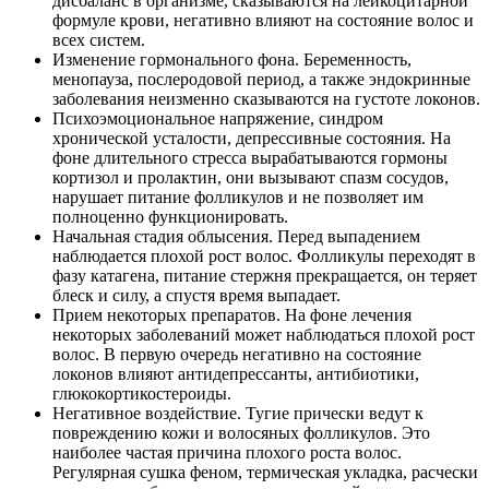
дисбаланс в организме, сказываются на лейкоцитарной
формуле крови, негативно влияют на состояние волос и
всех систем.
Изменение гормонального фона. Беременность,
менопауза, послеродовой период, а также эндокринные
заболевания неизменно сказываются на густоте локонов.
Психоэмоциональное напряжение, синдром
хронической усталости, депрессивные состояния. На
фоне длительного стресса вырабатываются гормоны
кортизол и пролактин, они вызывают спазм сосудов,
нарушает питание фолликулов и не позволяет им
полноценно функционировать.
Начальная стадия облысения. Перед выпадением
наблюдается плохой рост волос. Фолликулы переходят в
фазу катагена, питание стержня прекращается, он теряет
блеск и силу, а спустя время выпадает.
Прием некоторых препаратов. На фоне лечения
некоторых заболеваний может наблюдаться плохой рост
волос. В первую очередь негативно на состояние
локонов влияют антидепрессанты, антибиотики,
глюкокортикостероиды.
Негативное воздействие. Тугие прически ведут к
повреждению кожи и волосяных фолликулов. Это
наиболее частая причина плохого роста волос.
Регулярная сушка феном, термическая укладка, расчески