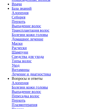
Врачи
База знаний
Алопеция
Себорея
Перхоть
Выпадение волос
Трансплантация волос
Болезни кожи головы
Домашнее лечение
Маски
Расчески
Шампуни
Средства для ухода
Типы волос
Уход
Витамины
Лечение и диагностика
Вопросы и ответы
Алопеция
Болезни кожи головы
Выпадение волос
Пересадка волос
Перхоть
Плазмотерапия