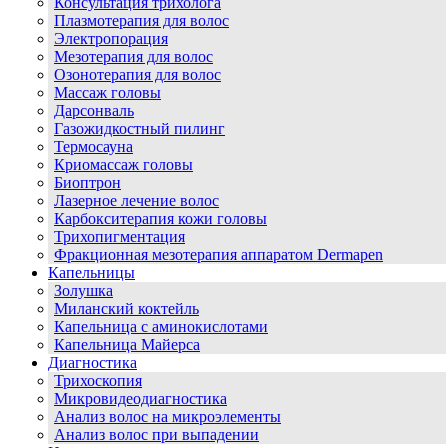
Консультация трихолога
Плазмотерапия для волос
Электропорация
Мезотерапия для волос
Озонотерапия для волос
Массаж головы
Дарсонваль
Газожидкостный пилинг
Термосауна
Криомассаж головы
Биоптрон
Лазерное лечение волос
Карбокситерапия кожи головы
Трихопигментация
Фракционная мезотерапия аппаратом Dermapen
Капельницы
Золушка
Миланский коктейль
Капельница с аминокислотами
Капельница Майерса
Диагностика
Трихоскопия
Микровидеодиагностика
Анализ волос на микроэлементы
Анализ волос при выпадении