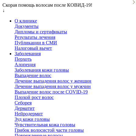
Скорая помощь волосам после КОВИД-19!
↓
О клинике
Документы
Дипломы и сертификаты
Результаты лечения
Публикации в СМИ
Налоговый вычет
Заболевания
Перхоть
Алопеция
Заболевания кожи головы
Выпадение волос
Лечение выпадения волос у женщин
Лечение выпадения волос у мужчин
Выпадение волос после COVID-19
Плохой рост волос
Cеборея
Дерматит
Нейродермит
Зуд кожи головы
Чувствительная кожа головы
Грибок волосистой части головы
Поврежденные волосы