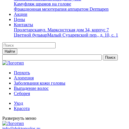
Камуфляж шрамов на голове
Фракционная мезотерапия аппаратом Dermapen
Акции
Цены
Контакты
Пролетарская
ул. Марксистская дом 34, корпус 7
Цветной бульвар
Малый Сухаревский пер., д. 10, с. 1
Перхоть
Алопеция
Заболевания кожи головы
Выпадение волос
Cеборея
Уход
Красота
Развернуть меню
info@doktorvolos.ru