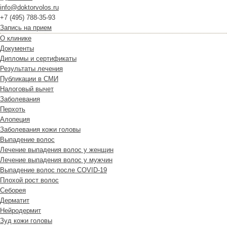
info@doktorvolos.ru
+7
(495)
788-35-93
Запись на прием
О клинике
Документы
Дипломы и сертификаты
Результаты лечения
Публикации в СМИ
Налоговый вычет
Заболевания
Перхоть
Алопеция
Заболевания кожи головы
Выпадение волос
Лечение выпадения волос у женщин
Лечение выпадения волос у мужчин
Выпадение волос после COVID-19
Плохой рост волос
Cеборея
Дерматит
Нейродермит
Зуд кожи головы