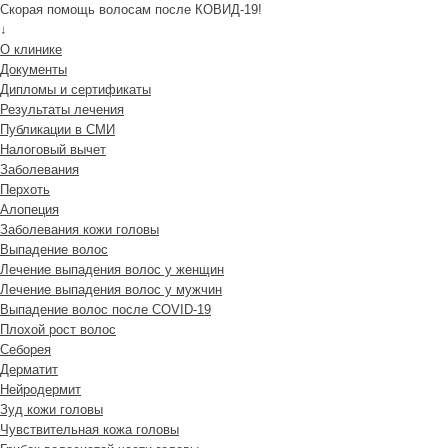
Скорая помощь волосам после КОВИД-19!
↓
О клинике
Документы
Дипломы и сертификаты
Результаты лечения
Публикации в СМИ
Налоговый вычет
Заболевания
Перхоть
Алопеция
Заболевания кожи головы
Выпадение волос
Лечение выпадения волос у женщин
Лечение выпадения волос у мужчин
Выпадение волос после COVID-19
Плохой рост волос
Cеборея
Дерматит
Нейродермит
Зуд кожи головы
Чувствительная кожа головы