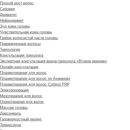
Плохой рост волос
Cеборея
Дерматит
Нейродермит
Зуд кожи головы
Чувствительная кожа головы
Грибок волосистой части головы
Поврежденные волосы
Трихология
Консультация трихолога
Экспертная консультация врача-трихолога «Второе мнение»
Онлайн консультация
Плазмотерапия для волос
Плазмотерапия для волос по Ахмерову
Плазмотерапия для волос Cortexil PRP
Электропорация
Мезотерапия для волос
Озонотерапия для волос
Массаж головы
Дарсонваль
Газожидкостный пилинг
Термосауна