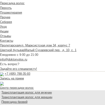
Пересадка волос
Перхоть
Плазмотерапия
Прочее
Себорея
Уход
Акции
Отзывы
Контакты
Пролетарская
ул. Марксистская дом 34, корпус 7
Цветной бульвар
Малый Сухаревский пер., д. 10, с. 1
Ежедневно с 9:00 до 21:00
info@doktorvolos.ru
Есть вопрос?
Задайте его специалисту!
+7
(495)
788-35-93
Запись на прием
Центр пересадки волос
Трансплантация волос для мужчин
Трансплантация волос для женщин
Пересадка бровей