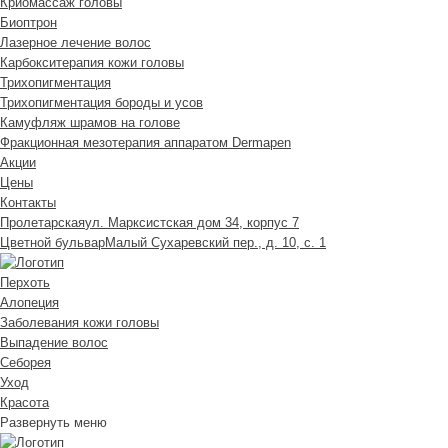
Криомассаж головы
Биоптрон
Лазерное лечение волос
Карбокситерапия кожи головы
Трихопигментация
Трихопигментация бороды и усов
Камуфляж шрамов на голове
Фракционная мезотерапия аппаратом Dermapen
Акции
Цены
Контакты
Пролетарская
ул. Марксистская дом 34, корпус 7
Цветной бульвар
Малый Сухаревский пер., д. 10, с. 1
Перхоть
Алопеция
Заболевания кожи головы
Выпадение волос
Cеборея
Уход
Красота
Развернуть меню