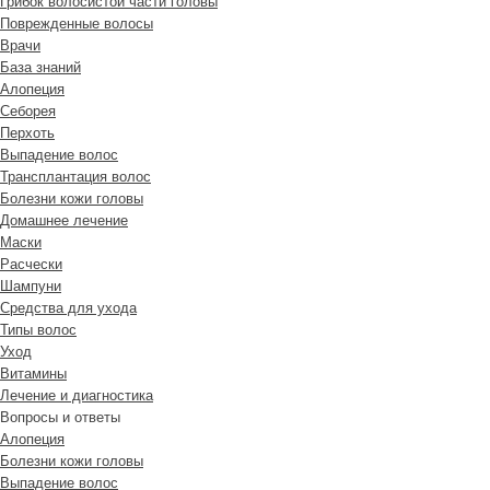
Грибок волосистой части головы
Поврежденные волосы
Врачи
База знаний
Алопеция
Себорея
Перхоть
Выпадение волос
Трансплантация волос
Болезни кожи головы
Домашнее лечение
Маски
Расчески
Шампуни
Средства для ухода
Типы волос
Уход
Витамины
Лечение и диагностика
Вопросы и ответы
Алопеция
Болезни кожи головы
Выпадение волос