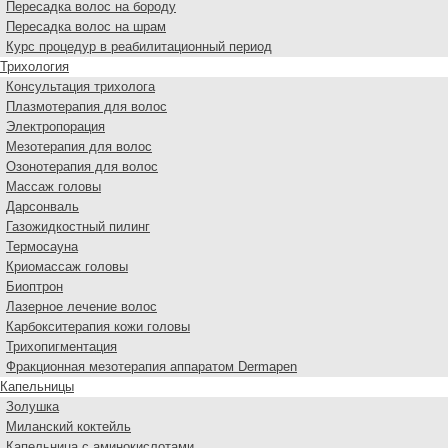
Пересадка волос на бороду
Пересадка волос на шрам
Курс процедур в реабилитационный период
Трихология
Консультация трихолога
Плазмотерапия для волос
Электропорация
Мезотерапия для волос
Озонотерапия для волос
Массаж головы
Дарсонваль
Газожидкостный пилинг
Термосауна
Криомассаж головы
Биоптрон
Лазерное лечение волос
Карбокситерапия кожи головы
Трихопигментация
Фракционная мезотерапия аппаратом Dermapen
Капельницы
Золушка
Миланский коктейль
Капельница с аминокислотами