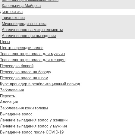
Капельница Майерса
Диагностика
Трихоскопия
Микровидеодиагностика
Анализ волос на микроэлементы
Анализ волос при выпадении
Цены
Центр пересадки волос
Трансплантация волос для мужчин
Трансплантация волос для женщин
Пересадка бровей
Пересадка волос на бороду
Пересадка волос на шрам
Курс процедур в реабилитационный период
Заболевания
Перхоть
Алопеция
Заболевания кожи головы
Выпадение волос
Лечение выпадения волос у женщин
Лечение выпадения волос у мужчин
Выпадение волос после COVID-19