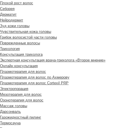
Плохой рост волос
Cеборея
Дерматит
Нейродермит
Зуд кожи головы
Чувствительная кожа головы
Грибок волосистой части головы
Поврежденные волосы
Трихология
Консультация трихолога
Экспертная консультация врача-трихолога «Второе мнение»
Онлайн консультация
Плазмотерапия для волос
Плазмотерапия для волос по Ахмерову
Плазмотерапия для волос Cortexil PRP
Электропорация
Мезотерапия для волос
Озонотерапия для волос
Массаж головы
Дарсонваль
Газожидкостный пилинг
Термосауна