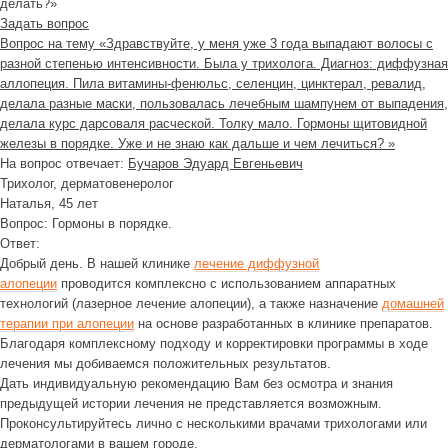
делать?»
Задать вопрос
Вопрос на тему «Здравствуйте, у меня уже 3 года выпадают волосы с
разной степенью интенсивности. Была у трихолога. Диагноз: диффузная
аллопеция. Пила витамины-фенюльс, селенцин, цинктерал, ревалид,
делала разные маски, пользовалась лечебным шампунем от выпадения,
делала курс дарсоваля расческой. Толку мало. Гормоны щитовидной
железы в порядке. Уже и не знаю как дальше и чем лечиться? »
На вопрос отвечает:
Бучаров Эдуард Евгеньевич
Трихолог, дерматовенеролог
Наталья
, 45 лет
Вопрос:
Гормоны в порядке.
Ответ:
Добрый день. В нашей клинике
лечение диффузной
алопеции
проводится комплексно с использованием аппаратных
технологий (лазерное лечение алопеции), а также назначение
домашней
терапии при алопеции
на основе разработанных в клинике препаратов.
Благодаря комплексному подходу и корректировки программы в ходе
лечения мы добиваемся положительных результатов.
Дать индивидуальную рекомендацию Вам без осмотра и знания
предыдущей истории лечения не представляется возможным.
Проконсультируйтесь лично с несколькими врачами трихологами или
дерматологами в вашем городе.