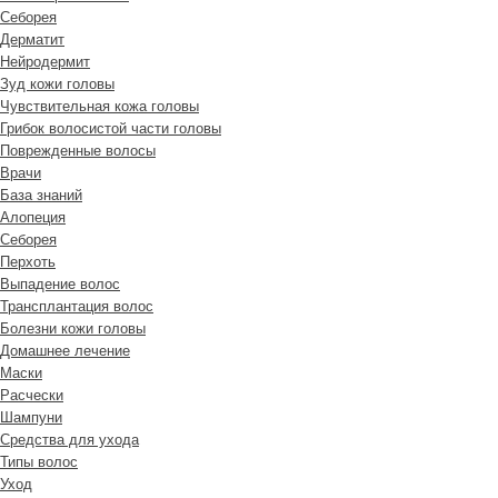
Cеборея
Дерматит
Нейродермит
Зуд кожи головы
Чувствительная кожа головы
Грибок волосистой части головы
Поврежденные волосы
Врачи
База знаний
Алопеция
Себорея
Перхоть
Выпадение волос
Трансплантация волос
Болезни кожи головы
Домашнее лечение
Маски
Расчески
Шампуни
Средства для ухода
Типы волос
Уход