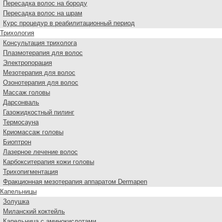
Пересадка волос на бороду
Пересадка волос на шрам
Курс процедур в реабилитационный период
Трихология
Консультация трихолога
Плазмотерапия для волос
Электропорация
Мезотерапия для волос
Озонотерапия для волос
Массаж головы
Дарсонваль
Газожидкостный пилинг
Термосауна
Криомассаж головы
Биоптрон
Лазерное лечение волос
Карбокситерапия кожи головы
Трихопигментация
Фракционная мезотерапия аппаратом Dermapen
Капельницы
Золушка
Миланский коктейль
Капельница с аминокислотами