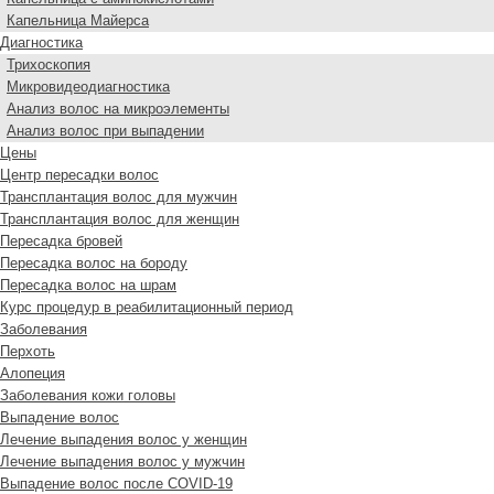
Капельница Майерса
Диагностика
Трихоскопия
Микровидеодиагностика
Анализ волос на микроэлементы
Анализ волос при выпадении
Цены
Центр пересадки волос
Трансплантация волос для мужчин
Трансплантация волос для женщин
Пересадка бровей
Пересадка волос на бороду
Пересадка волос на шрам
Курс процедур в реабилитационный период
Заболевания
Перхоть
Алопеция
Заболевания кожи головы
Выпадение волос
Лечение выпадения волос у женщин
Лечение выпадения волос у мужчин
Выпадение волос после COVID-19