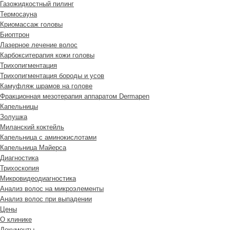
Газожидкостный пилинг
Термосауна
Криомассаж головы
Биоптрон
Лазерное лечение волос
Карбокситерапия кожи головы
Трихопигментация
Трихопигментация бороды и усов
Камуфляж шрамов на голове
Фракционная мезотерапия аппаратом Dermapen
Капельницы
Золушка
Миланский коктейль
Капельница с аминокислотами
Капельница Майерса
Диагностика
Трихоскопия
Микровидеодиагностика
Анализ волос на микроэлементы
Анализ волос при выпадении
Цены
О клинике
Документы