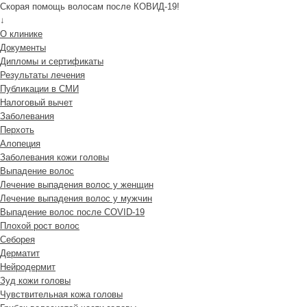
Скорая помощь волосам после КОВИД-19!
↓
О клинике
Документы
Дипломы и сертификаты
Результаты лечения
Публикации в СМИ
Налоговый вычет
Заболевания
Перхоть
Алопеция
Заболевания кожи головы
Выпадение волос
Лечение выпадения волос у женщин
Лечение выпадения волос у мужчин
Выпадение волос после COVID-19
Плохой рост волос
Cеборея
Дерматит
Нейродермит
Зуд кожи головы
Чувствительная кожа головы