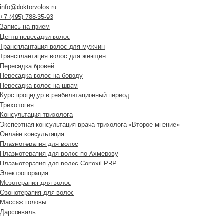
info@doktorvolos.ru
+7
(495)
788-35-93
Запись на прием
Центр пересадки волос
Трансплантация волос для мужчин
Трансплантация волос для женщин
Пересадка бровей
Пересадка волос на бороду
Пересадка волос на шрам
Курс процедур в реабилитационный период
Трихология
Консультация трихолога
Экспертная консультация врача-трихолога «Второе мнение»
Онлайн консультация
Плазмотерапия для волос
Плазмотерапия для волос по Ахмерову
Плазмотерапия для волос Cortexil PRP
Электропорация
Мезотерапия для волос
Озонотерапия для волос
Массаж головы
Дарсонваль