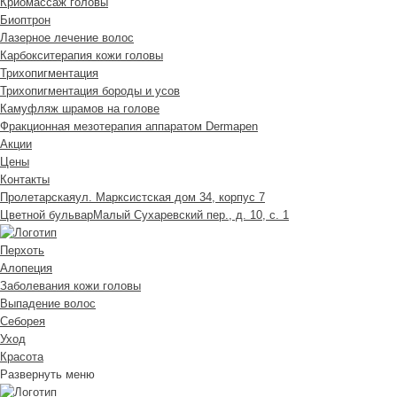
Криомассаж головы
Биоптрон
Лазерное лечение волос
Карбокситерапия кожи головы
Трихопигментация
Трихопигментация бороды и усов
Камуфляж шрамов на голове
Фракционная мезотерапия аппаратом Dermapen
Акции
Цены
Контакты
Пролетарская
ул. Марксистская дом 34, корпус 7
Цветной бульвар
Малый Сухаревский пер., д. 10, с. 1
Перхоть
Алопеция
Заболевания кожи головы
Выпадение волос
Cеборея
Уход
Красота
Развернуть меню