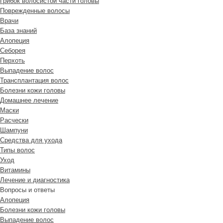
Грибок волосистой части головы
Поврежденные волосы
Врачи
База знаний
Алопеция
Себорея
Перхоть
Выпадение волос
Трансплантация волос
Болезни кожи головы
Домашнее лечение
Маски
Расчески
Шампуни
Средства для ухода
Типы волос
Уход
Витамины
Лечение и диагностика
Вопросы и ответы
Алопеция
Болезни кожи головы
Выпадение волос