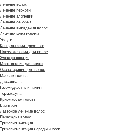
Лечение волос
Лечение перхоти
Лечение алопеции
Лечение себореи
Лечение выпадения волос
Лечение кожи головы
Услуги
Консультация трихолога
Плазмотерапия для волос
Электропорация
Мезотерапия для волос
Озонотерапия для волос
Массаж головы
Дарсонваль
Газожидкостный пилинг
Термосауна
Криомассаж головы
Биоптрон
Лазерное лечение волос
Пересадка волос
Трихопигментация
Трихопигментация бороды и усов