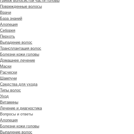
Грибок волосистой части головы
Поврежденные волосы
Врачи
База знаний
Алопеция
Себорея
Перхоть
Выпадение волос
Трансплантация волос
Болезни кожи головы
Домашнее лечение
Маски
Расчески
Шампуни
Средства для ухода
Типы волос
Уход
Витамины
Лечение и диагностика
Вопросы и ответы
Алопеция
Болезни кожи головы
Выпадение волос