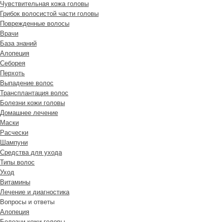
Чувствительная кожа головы
Грибок волосистой части головы
Поврежденные волосы
Врачи
База знаний
Алопеция
Себорея
Перхоть
Выпадение волос
Трансплантация волос
Болезни кожи головы
Домашнее лечение
Маски
Расчески
Шампуни
Средства для ухода
Типы волос
Уход
Витамины
Лечение и диагностика
Вопросы и ответы
Алопеция
Болезни кожи головы