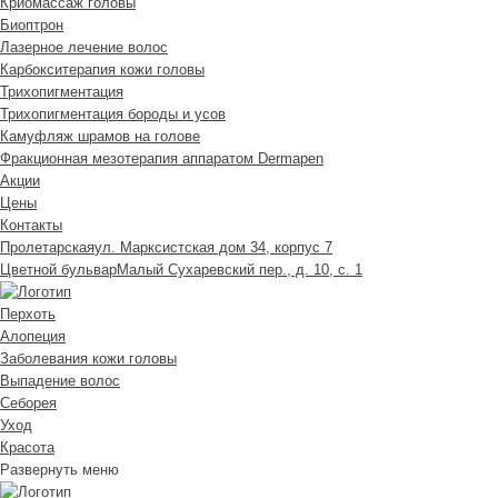
Криомассаж головы
Биоптрон
Лазерное лечение волос
Карбокситерапия кожи головы
Трихопигментация
Трихопигментация бороды и усов
Камуфляж шрамов на голове
Фракционная мезотерапия аппаратом Dermapen
Акции
Цены
Контакты
Пролетарская
ул. Марксистская дом 34, корпус 7
Цветной бульвар
Малый Сухаревский пер., д. 10, с. 1
Перхоть
Алопеция
Заболевания кожи головы
Выпадение волос
Cеборея
Уход
Красота
Развернуть меню