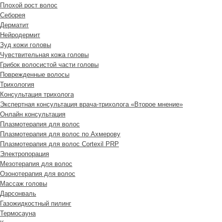
Плохой рост волос
Cеборея
Дерматит
Нейродермит
Зуд кожи головы
Чувствительная кожа головы
Грибок волосистой части головы
Поврежденные волосы
Трихология
Консультация трихолога
Экспертная консультация врача-трихолога «Второе мнение»
Онлайн консультация
Плазмотерапия для волос
Плазмотерапия для волос по Ахмерову
Плазмотерапия для волос Cortexil PRP
Электропорация
Мезотерапия для волос
Озонотерапия для волос
Массаж головы
Дарсонваль
Газожидкостный пилинг
Термосауна