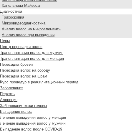
Капельница Майерса
Диагностика
Трихоскопия
Микровидеодиагностика
Анализ волос на микроэлементы
Анализ волос при выпадении
Цены
Центр пересадки волос
Трансплантация волос для мужчин
Трансплантация волос для женщин
Пересадка бровей
Пересадка волос на бороду
Пересадка волос на шрам
Курс процедур в реабилитационный период
Заболевания
Перхоть
Алопеция
Заболевания кожи головы
Выпадение волос
Лечение выпадения волос у женщин
Лечение выпадения волос у мужчин
Выпадение волос после COVID-19