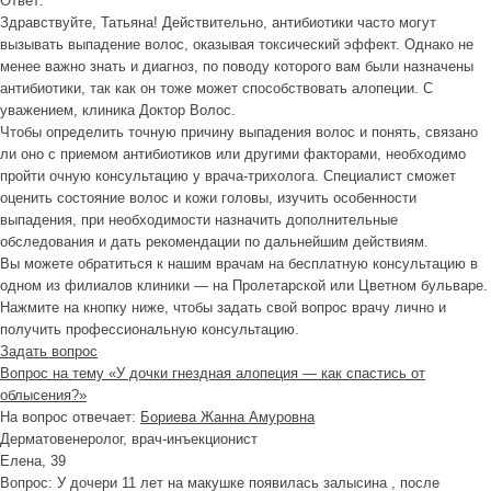
Ответ:
Здравствуйте, Татьяна! Действительно, антибиотики часто могут
вызывать выпадение волос, оказывая токсический эффект. Однако не
менее важно знать и диагноз, по поводу которого вам были назначены
антибиотики, так как он тоже может способствовать алопеции. С
уважением, клиника Доктор Волос.
Чтобы определить точную причину выпадения волос и понять, связано
ли оно с приемом антибиотиков или другими факторами, необходимо
пройти очную консультацию у врача-трихолога. Специалист сможет
оценить состояние волос и кожи головы, изучить особенности
выпадения, при необходимости назначить дополнительные
обследования и дать рекомендации по дальнейшим действиям.
Вы можете обратиться к нашим врачам на бесплатную консультацию в
одном из филиалов клиники — на Пролетарской или Цветном бульваре.
Нажмите на кнопку ниже, чтобы задать свой вопрос врачу лично и
получить профессиональную консультацию.
Задать вопрос
Вопрос на тему «У дочки гнездная алопеция — как спастись от
облысения?»
На вопрос отвечает:
Бориева Жанна Амуровна
Дерматовенеролог, врач-инъекционист
Елена, 39
Вопрос:
У дочери 11 лет на макушке появилась залысина , после