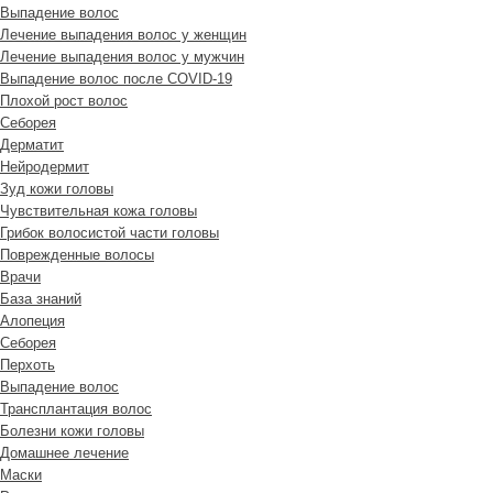
Выпадение волос
Лечение выпадения волос у женщин
Лечение выпадения волос у мужчин
Выпадение волос после COVID-19
Плохой рост волос
Cеборея
Дерматит
Нейродермит
Зуд кожи головы
Чувствительная кожа головы
Грибок волосистой части головы
Поврежденные волосы
Врачи
База знаний
Алопеция
Себорея
Перхоть
Выпадение волос
Трансплантация волос
Болезни кожи головы
Домашнее лечение
Маски