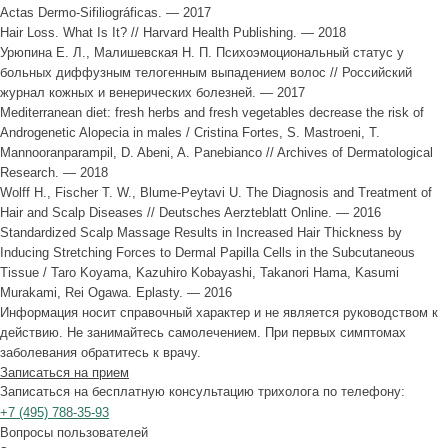
Actas Dermo-Sifiliográficas. — 2017
Hair Loss. What Is It? // Harvard Health Publishing. — 2018
Урюпина Е. Л., Малишевская Н. П. Психоэмоциональный статус у
больных диффузным телогенным выпадением волоc // Российский
журнал кожных и венерических болезней. — 2017
Mediterranean diet: fresh herbs and fresh vegetables decrease the risk of
Androgenetic Alopecia in males / Cristina Fortes, S. Mastroeni, T.
Mannooranparampil, D. Abeni, A. Panebianco // Archives of Dermatological
Research. — 2018
Wolff H., Fischer T. W., Blume-Peytavi U. The Diagnosis and Treatment of
Hair and Scalp Diseases // Deutsches Aerzteblatt Online. — 2016
Standardized Scalp Massage Results in Increased Hair Thickness by
Inducing Stretching Forces to Dermal Papilla Cells in the Subcutaneous
Tissue / Taro Koyama, Kazuhiro Kobayashi, Takanori Hama, Kasumi
Murakami, Rei Ogawa. Eplasty. — 2016
Информация носит справочный характер и не является руководством к
действию. Не занимайтесь самолечением. При первых симптомах
заболевания обратитесь к врачу.
Записаться на прием
Записаться на бесплатную консультацию трихолога по телефону:
+7
(495)
788-35-93
Вопросы пользователей