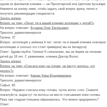
одном из филиалов клиники — на Пролетарской или Цветном бульваре.
Нажмите на кнопку ниже, чтобы задать свой вопрос врачу лично и
получить рекомендации специалиста.
Задать вопрос
Вопрос на тему «Лечат ли в вашей клинике алопецию у детей?»
На вопрос отвечает:
Бучаров Олег Евгеньевич
Трихолог, дерматовенеролог
Галина, 37
Вопрос:
аллопеция у ребенка 4 лет. лечат ли в вашей клинике очаговую
аллопецию и сколько это стоит примерно( мы из беларуси)
Ответ:
Здравствуйте, Галина! К сожалению, мы не берем на лечение
детей до 18 лет. С уважением, клиника Доктор Волос.
Задать вопрос
Вопрос на тему «Счесала кожу на голове, не растут волосы: что
делать?»
На вопрос отвечает:
Кирнас Кира Владимировна
Трихолог, дерматовенеролог
Софья, 60
Вопрос:
Недавно счесала кожу головы, пучок волос слез. Скажите
пожалуйста, вырастут ли волосы на месте счесывания кожи головы.
Пока там гладкая плешина образовалась. Что можно предпринять?
Ответ: