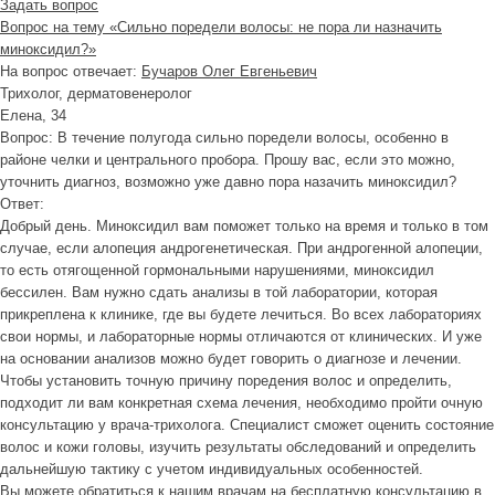
Задать вопрос
Вопрос на тему «Сильно поредели волосы: не пора ли назначить
миноксидил?»
На вопрос отвечает:
Бучаров Олег Евгеньевич
Трихолог, дерматовенеролог
Елена, 34
Вопрос:
В течение полугода сильно поредели волосы, особенно в
районе челки и центрального пробора. Прошу вас, если это можно,
уточнить диагноз, возможно уже давно пора назачить миноксидил?
Ответ:
Добрый день. Миноксидил вам поможет только на время и только в том
случае, если алопеция андрогенетическая. При андрогенной алопеции,
то есть отягощенной гормональными нарушениями, миноксидил
бессилен. Вам нужно сдать анализы в той лаборатории, которая
прикреплена к клинике, где вы будете лечиться. Во всех лабораториях
свои нормы, и лабораторные нормы отличаются от клинических. И уже
на основании анализов можно будет говорить о диагнозе и лечении.
Чтобы установить точную причину поредения волос и определить,
подходит ли вам конкретная схема лечения, необходимо пройти очную
консультацию у врача-трихолога. Специалист сможет оценить состояние
волос и кожи головы, изучить результаты обследований и определить
дальнейшую тактику с учетом индивидуальных особенностей.
Вы можете обратиться к нашим врачам на бесплатную консультацию в