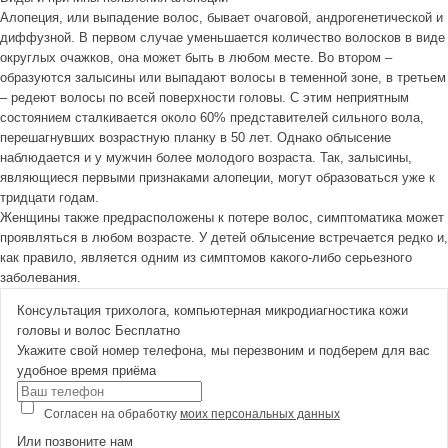
Алопеция, или выпадение волос, бывает очаговой, андрогенетической и
диффузной. В первом случае уменьшается количество волосков в виде
округлых очажков, она может быть в любом месте. Во втором –
образуются залысины или выпадают волосы в теменной зоне, в третьем
– редеют волосы по всей поверхности головы. С этим неприятным
состоянием сталкивается около 60% представителей сильного вола,
перешагнувших возрастную планку в 50 лет. Однако облысение
наблюдается и у мужчин более молодого возраста. Так, залысины,
являющиеся первыми признаками алопеции, могут образоваться уже к
тридцати годам.
Женщины также предрасположены к потере волос, симптоматика может
проявляться в любом возрасте. У детей облысение встречается редко и,
как правило, является одним из симптомов какого-либо серьезного
заболевания.
Консультация трихолога, компьютерная микродиагностика кожи
головы и волос
Бесплатно
Укажите свой номер телефона, мы перезвоним и подберем для вас
удобное время приёма
Согласен на обработку
моих персональных данных
Или позвоните нам