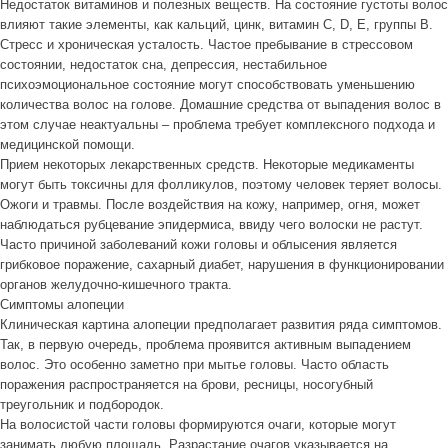
Недостаток витаминов и полезных веществ. На состояние густоты волос
влияют такие элементы, как кальций, цинк, витамин C, D, E, группы B.
Стресс и хроническая усталость. Частое пребывание в стрессовом
состоянии, недостаток сна, депрессия, нестабильное
психоэмоциональное состояние могут способствовать уменьшению
количества волос на голове. Домашние средства от выпадения волос в
этом случае неактуальны – проблема требует комплексного подхода и
медицинской помощи.
Прием некоторых лекарственных средств. Некоторые медикаменты
могут быть токсичны для фолликулов, поэтому человек теряет волосы.
Ожоги и травмы. После воздействия на кожу, например, огня, может
наблюдаться рубцевание эпидермиса, ввиду чего волоски не растут.
Часто причиной заболеваний кожи головы и облысения является
грибковое поражение, сахарный диабет, нарушения в функционировании
органов желудочно-кишечного тракта.
Симптомы алопеции
Клиническая картина алопеции предполагает развития ряда симптомов.
Так, в первую очередь, проблема проявится активным выпадением
волос. Это особенно заметно при мытье головы. Часто область
поражения распространяется на брови, ресницы, носогубный
треугольник и подбородок.
На волосистой части головы формируются очаги, которые могут
занимать любую площадь. Разрастание очагов указывается на