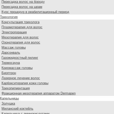
Пересадка волос на бороду
Пересадка волос на шрам
Курс процедур в реабилитационный период
Трихология
Консультация трихолога
Плазмотерапия для волос
Электропорация
Мезотерапия для волос
Озонотерапия для волос
Массаж головы
Дарсонваль
Газожидкостный пилинг
Термосауна
Криомассаж головы
Биоптрон
Лазерное лечение волос
Карбокситерапия кожи головы
Трихопигментация
Фракционная мезотерапия аппаратом Dermapen
Капельницы
Золушка
Миланский коктейль
Капельница с аминокислотами