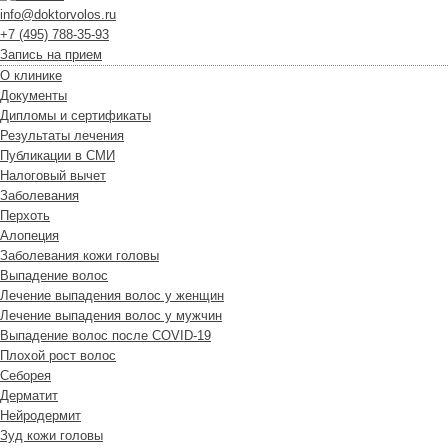
info@doktorvolos.ru
+7
(495)
788-35-93
Запись на прием
О клинике
Документы
Дипломы и сертификаты
Результаты лечения
Публикации в СМИ
Налоговый вычет
Заболевания
Перхоть
Алопеция
Заболевания кожи головы
Выпадение волос
Лечение выпадения волос у женщин
Лечение выпадения волос у мужчин
Выпадение волос после COVID-19
Плохой рост волос
Cеборея
Дерматит
Нейродермит
Зуд кожи головы