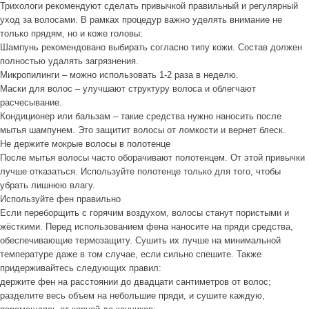
Трихологи рекомендуют сделать привычкой правильный и регулярный
уход за волосами. В рамках процедур важно уделять внимание не
только прядям, но и коже головы:
Шампунь рекомендовано выбирать согласно типу кожи. Состав должен
полностью удалять загрязнения.
Микропилинги – можно использовать 1-2 раза в неделю.
Маски для волос – улучшают структуру волоса и облегчают
расчесывание.
Кондиционер или бальзам – такие средства нужно наносить после
мытья шампунем. Это защитит волосы от ломкости и вернет блеск.
Не держите мокрые волосы в полотенце
После мытья волосы часто оборачивают полотенцем. От этой привычки
лучше отказаться. Используйте полотенце только для того, чтобы
убрать лишнюю влагу.
Используйте фен правильно
Если переборщить с горячим воздухом, волосы станут пористыми и
жёсткими. Перед использованием фена наносите на пряди средства,
обеспечивающие термозащиту. Сушить их лучше на минимальной
температуре даже в том случае, если сильно спешите. Также
придерживайтесь следующих правил:
держите фен на расстоянии до двадцати сантиметров от волос;
разделите весь объем на небольшие пряди, и сушите каждую,