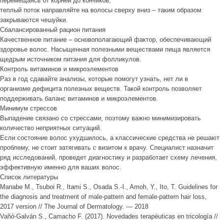
перемещаясь от корней до кончиков;
теплый поток направляйте на волосы сверху вниз – таким образом
закрываются чешуйки.
Сбалансированный рацион питания
Качественное питание – основополагающий фактор, обеспечивающий
здоровье волос. Насыщенная полезными веществами пища является
щедрым источником питания для фолликулов.
Контроль витаминов и микроэлементов
Раз в год сдавайте анализы, которые помогут узнать, нет ли в
организме дефицита полезных веществ. Такой контроль позволяет
поддерживать баланс витаминов и микроэлементов.
Минимум стрессов
Выпадение связано со стрессами, поэтому важно минимизировать
количество неприятных ситуаций.
Если состояние волос ухудшилось, а классические средства не решают
проблему, не стоит затягивать с визитом к врачу. Специалист назначит
ряд исследований, проведет диагностику и разработает схему лечения,
эффективную именно для ваших волос.
Список литературы
Manabe M., Tsuboi R., Itami S., Osada S.-I., Amoh, Y., Ito, T. Guidelines for
the diagnosis and treatment of male-pattern and female-pattern hair loss,
2017 version // The Journal of Dermatology. — 2018
Vañó-Galván S., Camacho F. (2017). Novedades terapéuticas en tricología //