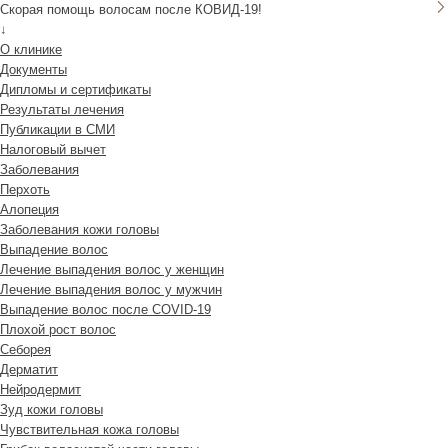
Скорая помощь волосам после КОВИД-19!
↓
О клинике
Документы
Дипломы и сертификаты
Результаты лечения
Публикации в СМИ
Налоговый вычет
Заболевания
Перхоть
Алопеция
Заболевания кожи головы
Выпадение волос
Лечение выпадения волос у женщин
Лечение выпадения волос у мужчин
Выпадение волос после COVID-19
Плохой рост волос
Cеборея
Дерматит
Нейродермит
Зуд кожи головы
Чувствительная кожа головы