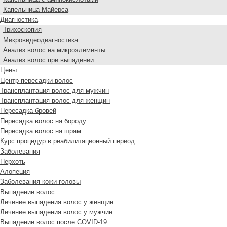
Капельница Майерса
Диагностика
Трихоскопия
Микровидеодиагностика
Анализ волос на микроэлементы
Анализ волос при выпадении
Цены
Центр пересадки волос
Трансплантация волос для мужчин
Трансплантация волос для женщин
Пересадка бровей
Пересадка волос на бороду
Пересадка волос на шрам
Курс процедур в реабилитационный период
Заболевания
Перхоть
Алопеция
Заболевания кожи головы
Выпадение волос
Лечение выпадения волос у женщин
Лечение выпадения волос у мужчин
Выпадение волос после COVID-19