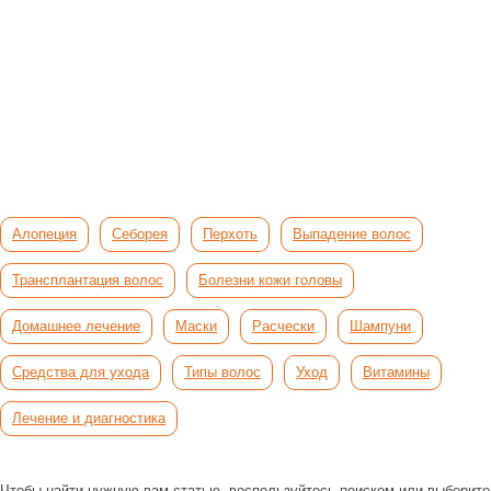
Алопеция
Себорея
Перхоть
Выпадение волос
Трансплантация волос
Болезни кожи головы
Домашнее лечение
Маски
Расчески
Шампуни
Средства для ухода
Типы волос
Уход
Витамины
Лечение и диагностика
Чтобы найти нужную вам статью, воспользуйтесь поиском
или выберите