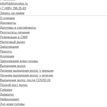
info@doktorvolos.ru
+7
(495)
788-35-93
Запись на прием
О клинике
Документы
Дипломы и сертификаты
Результаты лечения
Публикации в СМИ
Налоговый вычет
Заболевания
Перхоть
Алопеция
Заболевания кожи головы
Выпадение волос
Лечение выпадения волос у женщин
Лечение выпадения волос у мужчин
Выпадение волос после COVID-19
Плохой рост волос
Cеборея
Дерматит
Нейродермит
Зуд кожи головы