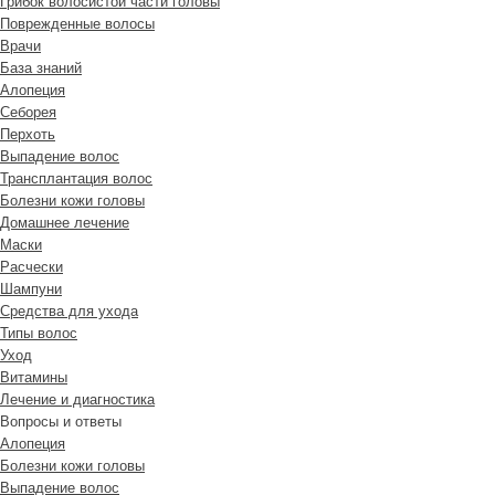
Грибок волосистой части головы
Поврежденные волосы
Врачи
База знаний
Алопеция
Себорея
Перхоть
Выпадение волос
Трансплантация волос
Болезни кожи головы
Домашнее лечение
Маски
Расчески
Шампуни
Средства для ухода
Типы волос
Уход
Витамины
Лечение и диагностика
Вопросы и ответы
Алопеция
Болезни кожи головы
Выпадение волос