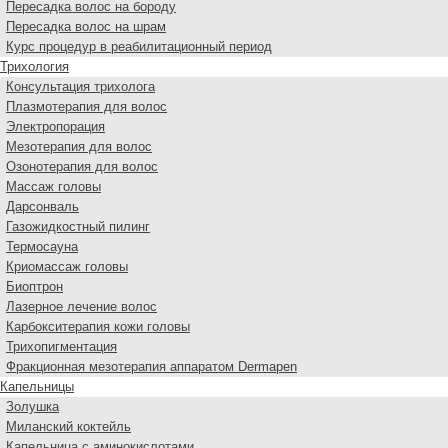
Пересадка волос на бороду
Пересадка волос на шрам
Курс процедур в реабилитационный период
Трихология
Консультация трихолога
Плазмотерапия для волос
Электропорация
Мезотерапия для волос
Озонотерапия для волос
Массаж головы
Дарсонваль
Газожидкостный пилинг
Термосауна
Криомассаж головы
Биоптрон
Лазерное лечение волос
Карбокситерапия кожи головы
Трихопигментация
Фракционная мезотерапия аппаратом Dermapen
Капельницы
Золушка
Миланский коктейль
Капельница с аминокислотами