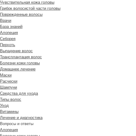
Чувствительная кожа головы
Грибок волосистой части головы
Поврежденные волосы
Врачи
База знаний
Алопеция
Себорея
Перхоть
Выпадение волос
Трансплантация волос
Болезни кожи головы
Домашнее лечение
Маски
Расчески
Шампуни
Средства для ухода
Типы волос
Уход
Витамины
Лечение и диагностика
Вопросы и ответы
Алопеция
Болезни кожи головы