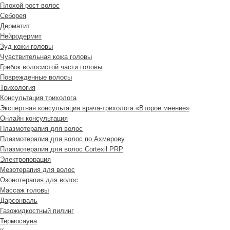
Плохой рост волос
Cеборея
Дерматит
Нейродермит
Зуд кожи головы
Чувствительная кожа головы
Грибок волосистой части головы
Поврежденные волосы
Трихология
Консультация трихолога
Экспертная консультация врача-трихолога «Второе мнение»
Онлайн консультация
Плазмотерапия для волос
Плазмотерапия для волос по Ахмерову
Плазмотерапия для волос Cortexil PRP
Электропорация
Мезотерапия для волос
Озонотерапия для волос
Массаж головы
Дарсонваль
Газожидкостный пилинг
Термосауна