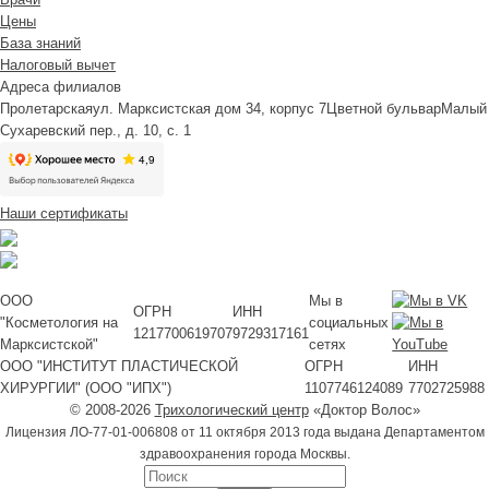
Цены
База знаний
Налоговый вычет
Адреса филиалов
Пролетарская
ул. Марксистская дом 34, корпус 7
Цветной бульвар
Малый
Сухаревский пер., д. 10, с. 1
Наши сертификаты
ООО
Мы в
ОГРН
ИНН
"Косметология на
социальных
1217700619707
9729317161
Марксистской"
сетях
ООО "ИНСТИТУТ ПЛАСТИЧЕСКОЙ
ОГРН
ИНН
ХИРУРГИИ" (ООО "ИПХ")
1107746124089
7702725988
© 2008-2026
Трихологический центр
«Доктор Волос»
Лицензия ЛО-77-01-006808 от 11 октября 2013 года выдана Департаментом
здравоохранения города Москвы.