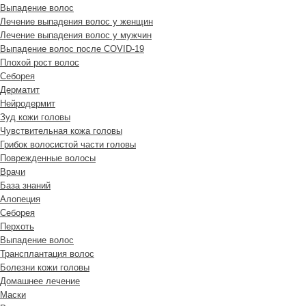
Выпадение волос
Лечение выпадения волос у женщин
Лечение выпадения волос у мужчин
Выпадение волос после COVID-19
Плохой рост волос
Cеборея
Дерматит
Нейродермит
Зуд кожи головы
Чувствительная кожа головы
Грибок волосистой части головы
Поврежденные волосы
Врачи
База знаний
Алопеция
Себорея
Перхоть
Выпадение волос
Трансплантация волос
Болезни кожи головы
Домашнее лечение
Маски