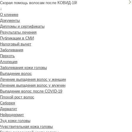
Скорая помощь волосам после КОВИД-19!
↓
О клинике
Документы
Дипломы и сертификаты
Результаты лечения
Публикации в СМИ
Налоговый вычет
Заболевания
Перхоть
Алопеция
Заболевания кожи головы
Выпадение волос
Лечение выпадения волос у женщин
Лечение выпадения волос у мужчин
Выпадение волос после COVID-19
Плохой рост волос
Cеборея
Дерматит
Нейродермит
Зуд кожи головы
Чувствительная кожа головы