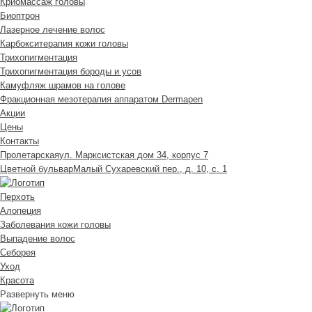
Криомассаж головы
Биоптрон
Лазерное лечение волос
Карбокситерапия кожи головы
Трихопигментация
Трихопигментация бороды и усов
Камуфляж шрамов на голове
Фракционная мезотерапия аппаратом Dermapen
Акции
Цены
Контакты
Пролетарская
ул. Марксистская дом 34, корпус 7
Цветной бульвар
Малый Сухаревский пер., д. 10, с. 1
Перхоть
Алопеция
Заболевания кожи головы
Выпадение волос
Cеборея
Уход
Красота
Развернуть меню