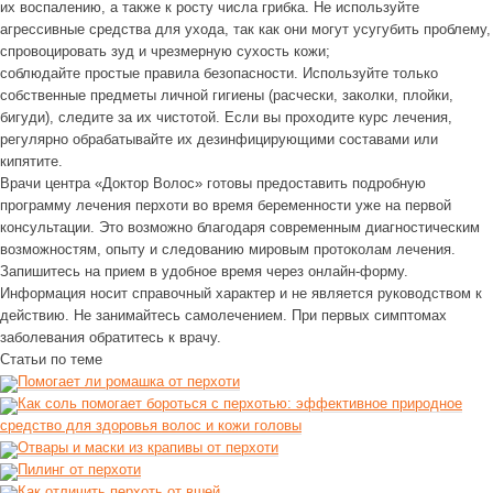
их воспалению, а также к росту числа грибка. Не используйте
агрессивные средства для ухода, так как они могут усугубить проблему,
спровоцировать зуд и чрезмерную сухость кожи;
соблюдайте простые правила безопасности. Используйте только
собственные предметы личной гигиены (расчески, заколки, плойки,
бигуди), следите за их чистотой. Если вы проходите курс лечения,
регулярно обрабатывайте их дезинфицирующими составами или
кипятите.
Врачи центра «Доктор Волос» готовы предоставить подробную
программу лечения перхоти во время беременности уже на первой
консультации. Это возможно благодаря современным диагностическим
возможностям, опыту и следованию мировым протоколам лечения.
Запишитесь на прием в удобное время через онлайн-форму.
Информация носит справочный характер и не является руководством к
действию. Не занимайтесь самолечением. При первых симптомах
заболевания обратитесь к врачу.
Статьи по теме
Помогает ли ромашка от перхоти
Как соль помогает бороться с перхотью: эффективное природное
средство для здоровья волос и кожи головы
Отвары и маски из крапивы от перхоти
Пилинг от перхоти
Как отличить перхоть от вшей