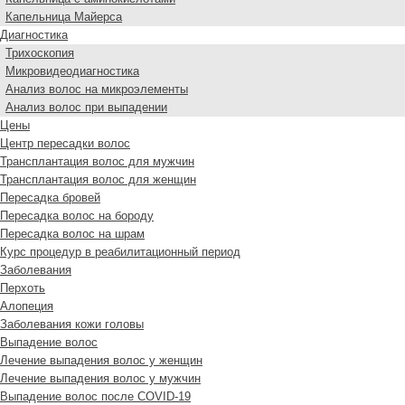
Капельница Майерса
Диагностика
Трихоскопия
Микровидеодиагностика
Анализ волос на микроэлементы
Анализ волос при выпадении
Цены
Центр пересадки волос
Трансплантация волос для мужчин
Трансплантация волос для женщин
Пересадка бровей
Пересадка волос на бороду
Пересадка волос на шрам
Курс процедур в реабилитационный период
Заболевания
Перхоть
Алопеция
Заболевания кожи головы
Выпадение волос
Лечение выпадения волос у женщин
Лечение выпадения волос у мужчин
Выпадение волос после COVID-19