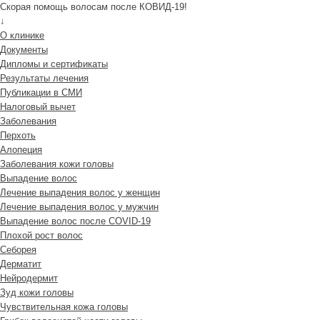
Скорая помощь волосам после КОВИД-19!
↓
О клинике
Документы
Дипломы и сертификаты
Результаты лечения
Публикации в СМИ
Налоговый вычет
Заболевания
Перхоть
Алопеция
Заболевания кожи головы
Выпадение волос
Лечение выпадения волос у женщин
Лечение выпадения волос у мужчин
Выпадение волос после COVID-19
Плохой рост волос
Cеборея
Дерматит
Нейродермит
Зуд кожи головы
Чувствительная кожа головы