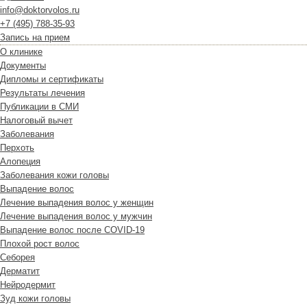
info@doktorvolos.ru
+7
(495)
788-35-93
Запись на прием
О клинике
Документы
Дипломы и сертификаты
Результаты лечения
Публикации в СМИ
Налоговый вычет
Заболевания
Перхоть
Алопеция
Заболевания кожи головы
Выпадение волос
Лечение выпадения волос у женщин
Лечение выпадения волос у мужчин
Выпадение волос после COVID-19
Плохой рост волос
Cеборея
Дерматит
Нейродермит
Зуд кожи головы