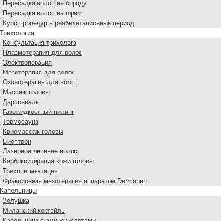
Пересадка волос на бороду
Пересадка волос на шрам
Курс процедур в реабилитационный период
Трихология
Консультация трихолога
Плазмотерапия для волос
Электропорация
Мезотерапия для волос
Озонотерапия для волос
Массаж головы
Дарсонваль
Газожидкостный пилинг
Термосауна
Криомассаж головы
Биоптрон
Лазерное лечение волос
Карбокситерапия кожи головы
Трихопигментация
Фракционная мезотерапия аппаратом Dermapen
Капельницы
Золушка
Миланский коктейль
Капельница с аминокислотами