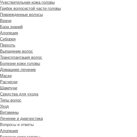
Чувствительная кожа головы
Грибок волосистой части головы
Поврежденные волосы
Врачи
База знаний
Алопеция
Себорея
Перхоть
Выпадение волос
Трансплантация волос
Болезни кожи головы
Домашнее лечение
Маски
Расчески
Шампуни
Средства для ухода
Типы волос
Уход
Витамины
Лечение и диагностика
Вопросы и ответы
Алопеция
Болезни кожи головы