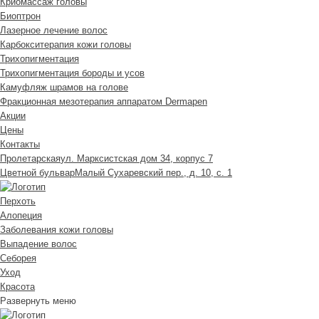
Криомассаж головы
Биоптрон
Лазерное лечение волос
Карбокситерапия кожи головы
Трихопигментация
Трихопигментация бороды и усов
Камуфляж шрамов на голове
Фракционная мезотерапия аппаратом Dermapen
Акции
Цены
Контакты
Пролетарская
ул. Марксистская дом 34, корпус 7
Цветной бульвар
Малый Сухаревский пер., д. 10, с. 1
Перхоть
Алопеция
Заболевания кожи головы
Выпадение волос
Cеборея
Уход
Красота
Развернуть меню