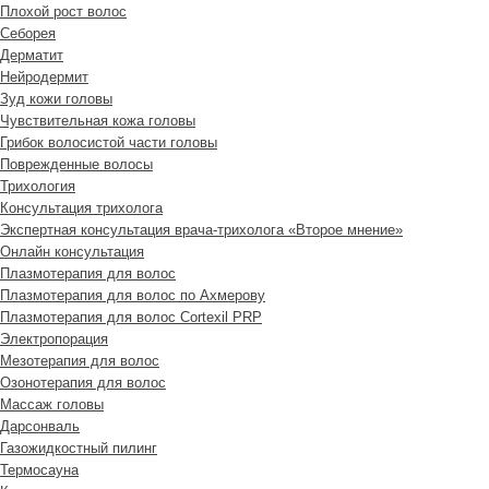
Плохой рост волос
Cеборея
Дерматит
Нейродермит
Зуд кожи головы
Чувствительная кожа головы
Грибок волосистой части головы
Поврежденные волосы
Трихология
Консультация трихолога
Экспертная консультация врача-трихолога «Второе мнение»
Онлайн консультация
Плазмотерапия для волос
Плазмотерапия для волос по Ахмерову
Плазмотерапия для волос Cortexil PRP
Электропорация
Мезотерапия для волос
Озонотерапия для волос
Массаж головы
Дарсонваль
Газожидкостный пилинг
Термосауна