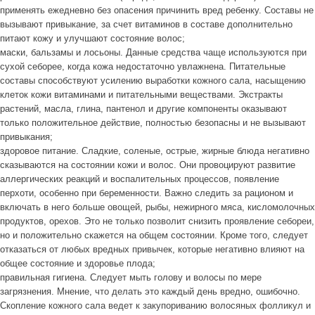
применять ежедневно без опасения причинить вред ребенку. Составы не
вызывают привыкание, за счет витаминов в составе дополнительно
питают кожу и улучшают состояние волос;
маски, бальзамы и лосьоны. Данные средства чаще используются при
сухой себорее, когда кожа недостаточно увлажнена. Питательные
составы способствуют усилению выработки кожного сала, насыщению
клеток кожи витаминами и питательными веществами. Экстракты
растений, масла, глина, пантенол и другие компоненты оказывают
только положительное действие, полностью безопасны и не вызывают
привыкания;
здоровое питание. Сладкие, соленые, острые, жирные блюда негативно
сказываются на состоянии кожи и волос. Они провоцируют развитие
аллергических реакций и воспалительных процессов, появление
перхоти, особенно при беременности. Важно следить за рационом и
включать в него больше овощей, рыбы, нежирного мяса, кисломолочных
продуктов, орехов. Это не только позволит снизить проявление себореи,
но и положительно скажется на общем состоянии. Кроме того, следует
отказаться от любых вредных привычек, которые негативно влияют на
общее состояние и здоровье плода;
правильная гигиена. Следует мыть голову и волосы по мере
загрязнения. Мнение, что делать это каждый день вредно, ошибочно.
Скопление кожного сала ведет к закупориванию волосяных фолликул и