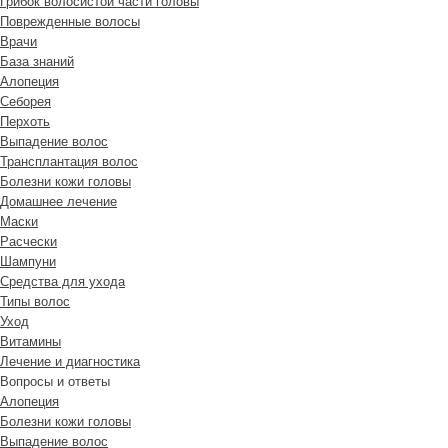
Грибок волосистой части головы
Поврежденные волосы
Врачи
База знаний
Алопеция
Себорея
Перхоть
Выпадение волос
Трансплантация волос
Болезни кожи головы
Домашнее лечение
Маски
Расчески
Шампуни
Средства для ухода
Типы волос
Уход
Витамины
Лечение и диагностика
Вопросы и ответы
Алопеция
Болезни кожи головы
Выпадение волос