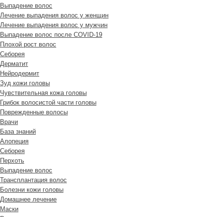
Выпадение волос
Лечение выпадения волос у женщин
Лечение выпадения волос у мужчин
Выпадение волос после COVID-19
Плохой рост волос
Cеборея
Дерматит
Нейродермит
Зуд кожи головы
Чувствительная кожа головы
Грибок волосистой части головы
Поврежденные волосы
Врачи
База знаний
Алопеция
Себорея
Перхоть
Выпадение волос
Трансплантация волос
Болезни кожи головы
Домашнее лечение
Маски