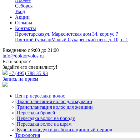
Прочее
Себорея
Уход
Акции
Отзывы
Контакты
Пролетарская
ул. Марксистская дом 34, корпус 7
Цветной бульвар
Малый Сухаревский пер., д. 10, с. 1
Ежедневно с 9:00 до 21:00
info@doktorvolos.ru
Есть вопрос?
Задайте его специалисту!
+7
(495)
788-35-93
Запись на прием
Центр пересадки волос
Трансплантация волос для мужчин
Трансплантация волос для женщин
Пересадка бровей
Пересадка волос на бороду
Пересадка волос на шрам
Курс процедур в реабилитационный период
Трихология