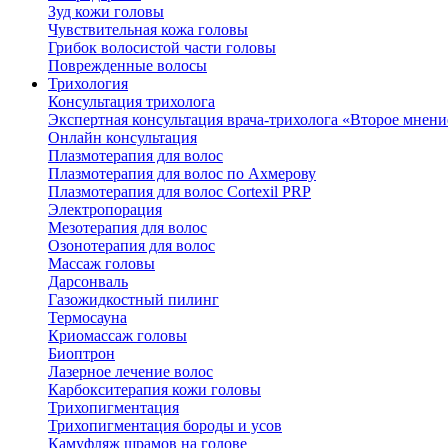
Зуд кожи головы
Чувствительная кожа головы
Грибок волосистой части головы
Поврежденные волосы
Трихология
Консультация трихолога
Экспертная консультация врача-трихолога «Второе мнени
Онлайн консультация
Плазмотерапия для волос
Плазмотерапия для волос по Ахмерову
Плазмотерапия для волос Cortexil PRP
Электропорация
Мезотерапия для волос
Озонотерапия для волос
Массаж головы
Дарсонваль
Газожидкостный пилинг
Термосауна
Криомассаж головы
Биоптрон
Лазерное лечение волос
Карбокситерапия кожи головы
Трихопигментация
Трихопигментация бороды и усов
Камуфляж шрамов на голове