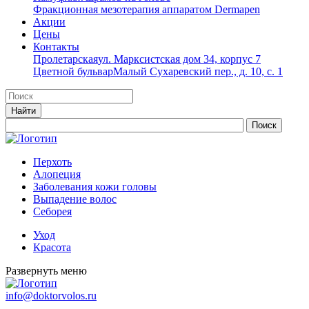
Фракционная мезотерапия аппаратом Dermapen
Акции
Цены
Контакты
Пролетарская
ул. Марксистская дом 34, корпус 7
Цветной бульвар
Малый Сухаревский пер., д. 10, с. 1
Перхоть
Алопеция
Заболевания кожи головы
Выпадение волос
Cеборея
Уход
Красота
Развернуть меню
info@doktorvolos.ru