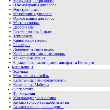
Консультация трихолога
Плазмотерапия для волос
Электропорация
Мезотерапия для волос
Озонотерапия для волос
Массаж головы
Дарсонваль
Газожидкостный пилинг
Термосауна
Криомассаж головы
Биоптрон
Лазерное лечение волос
Карбокситерапия кожи головы
Трихопигментация
Фракционная мезотерапия аппаратом Dermapen
Капельницы
Золушка
Миланский коктейль
Капельница с аминокислотами
Капельница Майерса
Диагностика
Трихоскопия
Микровидеодиагностика
Анализ волос на микроэлементы
Анализ волос при выпадении