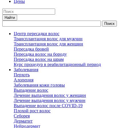
Цены
Центр пересадки волос
Трансплантация волос для мужчин
Трансплантация волос для женщин
Пересадка бровей
Пересадка волос на бороду
Пересадка волос на шрам
Курс процедур в реабилитационный период
Заболевания
Перхоть
Алопеция
Заболевания кожи головы
Выпадение волос
Лечение выпадения волос у женщин
Лечение выпадения волос у мужчин
Выпадение волос после COVID-19
Плохой рост волос
Cеборея
Дерматит
Нейродермит