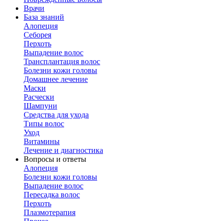
Врачи
База знаний
Алопеция
Себорея
Перхоть
Выпадение волос
Трансплантация волос
Болезни кожи головы
Домашнее лечение
Маски
Расчески
Шампуни
Средства для ухода
Типы волос
Уход
Витамины
Лечение и диагностика
Вопросы и ответы
Алопеция
Болезни кожи головы
Выпадение волос
Пересадка волос
Перхоть
Плазмотерапия