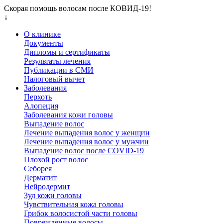
Скорая помощь волосам после КОВИД-19!
↓
О клинике
Документы
Дипломы и сертификаты
Результаты лечения
Публикации в СМИ
Налоговый вычет
Заболевания
Перхоть
Алопеция
Заболевания кожи головы
Выпадение волос
Лечение выпадения волос у женщин
Лечение выпадения волос у мужчин
Выпадение волос после COVID-19
Плохой рост волос
Cеборея
Дерматит
Нейродермит
Зуд кожи головы
Чувствительная кожа головы
Грибок волосистой части головы
Поврежденные волосы