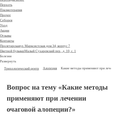
Перхоть
Плазмотерапия
Прочее
Себорея
Уход
Акции
Отзывы
Контакты
Пролетарская
ул. Марксистская дом 34, корпус 7
Цветной бульвар
Малый Сухаревский пер., д. 10, с. 1
Болезни
Развернуть
Алопеция
Какие методы применяют при лечени
Трихологический центр
Вопрос на тему «Какие методы
применяют при лечении
очаговой алопеции?»