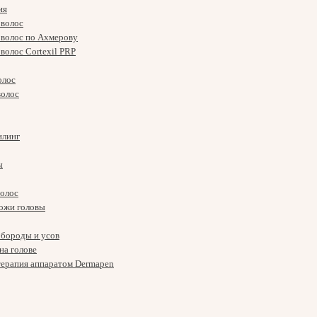
ия
 волос
 волос по Ахмерову
волос Cortexil PRP
олос
волос
илинг
ы
волос
ожи головы
бороды и усов
на голове
ерапия аппаратом Dermapen