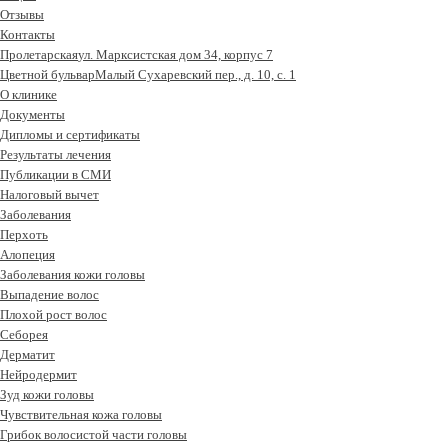
Отзывы
Контакты
Пролетарская
ул. Марксистская дом 34, корпус 7
Цветной бульвар
Малый Сухаревский пер., д. 10, с. 1
О клинике
Документы
Дипломы и сертификаты
Результаты лечения
Публикации в СМИ
Налоговый вычет
Заболевания
Перхоть
Алопеция
Заболевания кожи головы
Выпадение волос
Плохой рост волос
Cеборея
Дерматит
Нейродермит
Зуд кожи головы
Чувствительная кожа головы
Грибок волосистой части головы