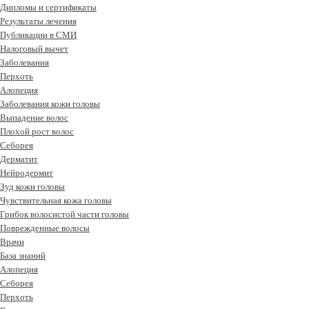
Дипломы и сертификаты
Результаты лечения
Публикации в СМИ
Налоговый вычет
Заболевания
Перхоть
Алопеция
Заболевания кожи головы
Выпадение волос
Плохой рост волос
Cеборея
Дерматит
Нейродермит
Зуд кожи головы
Чувствительная кожа головы
Грибок волосистой части головы
Поврежденные волосы
Врачи
База знаний
Алопеция
Себорея
Перхоть