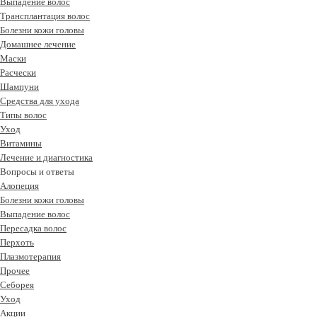
Выпадение волос
Трансплантация волос
Болезни кожи головы
Домашнее лечение
Маски
Расчески
Шампуни
Средства для ухода
Типы волос
Уход
Витамины
Лечение и диагностика
Вопросы и ответы
Алопеция
Болезни кожи головы
Выпадение волос
Пересадка волос
Перхоть
Плазмотерапия
Прочее
Себорея
Уход
Акции