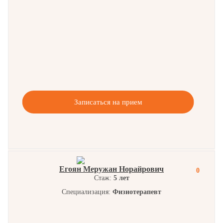
Записаться на прием
Егоян Меружан Норайрович
0
Стаж:
5 лет
Специализация:
Физиотерапевт