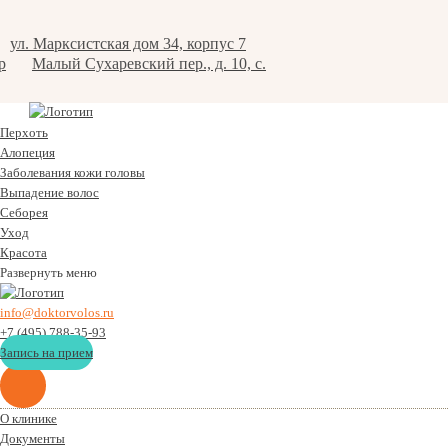
ул. Марксистская дом 34, корпус 7
р
Малый Сухаревский пер., д. 10, с.
Перхоть
Алопеция
Заболевания кожи головы
Выпадение волос
Cеборея
Уход
Красота
Развернуть меню
info@doktorvolos.ru
+7
(495)
788-35-93
Запись на прием
О клинике
Документы