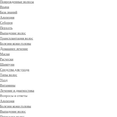
Поврежденные волосы
Врачи
База знаний
Алопеция
Себорея
Перхоть
Выпадение волос
Трансплантация волос
Болезни кожи головы
Домашнее лечение
Маски
Расчески
Шампуни
Средства для ухода
Типы волос
Уход
Витамины
Лечение и диагностика
Вопросы и ответы
Алопеция
Болезни кожи головы
Выпадение волос
Пересадка волос