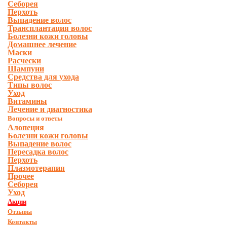
Себорея
Перхоть
Выпадение волос
Трансплантация волос
Болезни кожи головы
Домашнее лечение
Маски
Расчески
Шампуни
Средства для ухода
Типы волос
Уход
Витамины
Лечение и диагностика
Вопросы и ответы
Алопеция
Болезни кожи головы
Выпадение волос
Пересадка волос
Перхоть
Плазмотерапия
Прочее
Себорея
Уход
Акции
Отзывы
Контакты