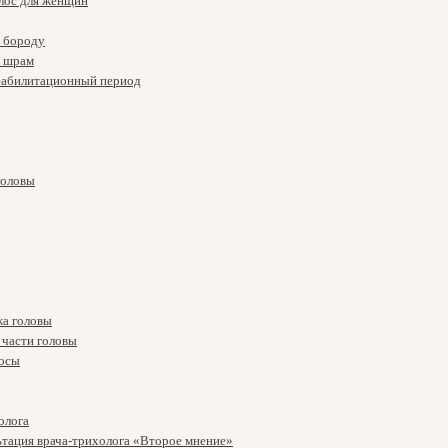
лос для женщин
а бороду
а шрам
еабилитационный период
головы
жа головы
 части головы
осы
олога
ьтация врача-трихолога «Второе мнение»