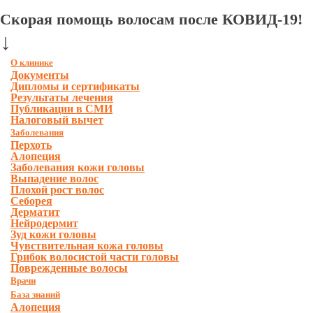
Скорая помощь волосам после КОВИД-19!
↓
О клинике
Документы
Дипломы и сертификаты
Результаты лечения
Публикации в СМИ
Налоговый вычет
Заболевания
Перхоть
Алопеция
Заболевания кожи головы
Выпадение волос
Плохой рост волос
Cеборея
Дерматит
Нейродермит
Зуд кожи головы
Чувствительная кожа головы
Грибок волосистой части головы
Поврежденные волосы
Врачи
База знаний
Алопеция