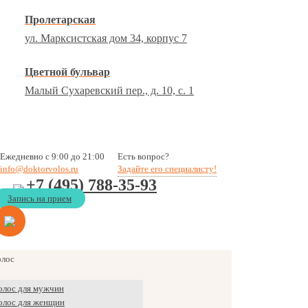
Пролетарская
ул. Марксистская дом 34, корпус 7
Цветной бульвар
Малый Сухаревский пер., д. 10, с. 1
Ежедневно с 9:00 до 21:00
Есть вопрос?
info@doktorvolos.ru
Задайте его специалисту!
+7
(495)
788-35-93
Запись на прием
олос
олос для мужчин
олос для женщин