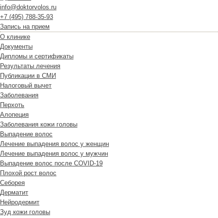
info@doktorvolos.ru
+7
(495)
788-35-93
Запись на прием
О клинике
Документы
Дипломы и сертификаты
Результаты лечения
Публикации в СМИ
Налоговый вычет
Заболевания
Перхоть
Алопеция
Заболевания кожи головы
Выпадение волос
Лечение выпадения волос у женщин
Лечение выпадения волос у мужчин
Выпадение волос после COVID-19
Плохой рост волос
Cеборея
Дерматит
Нейродермит
Зуд кожи головы