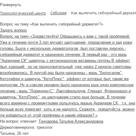
Развернуть
Себорея
Как вылечить себорейный дермат
Трихологический центр
Вопрос на тему «Как вылечить себорейный дерматит?»
Задать вопрос
Вопрос на тему «Здравствуйте! Обращаюсь к вам с такой проблемой.
Уже в течении почти 3 лет мучает шелушение, покраснение и зад кожи
головы. Была у нескольких дерматологов, был поставлен диагноз -
себорейный дерматит и назначено лечение. В первый раз - это мазь
"Акридерм СК" шампунь с кетоконазолом витамины группы В,эффект
был хороший , но не продолжительный, уже через 2 недели симптомы
возобновились. В другой раз были назначены - мазь "Белосалик",
Кетотифен и шампунь "КетоПлюс", эффект от которых был таким же
недолгим. Ну а совсем недавно было назначено еще одно комплексное
лечение - мазь "Лоринден-С", Лактофильтрум, Гленцет, Флюконазол и
шампунь "КетоПлюс", но шелушение стало еще больше. В течении
всего времени с промежутками пользуюсь мазью Акридерм СК , т.к. она
больше всех помогает, хоть и не надолго. Скажите , пожалуйста, можно
ли избавиться от этой проблемы и каким образом? »
На вопрос отвечает:
Гончарова Татьяна Александровна
Дерматовенеролог, трихолог
Татьяна
, 26 лет