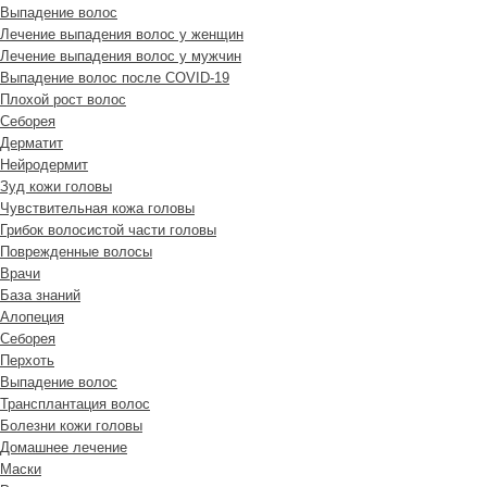
Выпадение волос
Лечение выпадения волос у женщин
Лечение выпадения волос у мужчин
Выпадение волос после COVID-19
Плохой рост волос
Cеборея
Дерматит
Нейродермит
Зуд кожи головы
Чувствительная кожа головы
Грибок волосистой части головы
Поврежденные волосы
Врачи
База знаний
Алопеция
Себорея
Перхоть
Выпадение волос
Трансплантация волос
Болезни кожи головы
Домашнее лечение
Маски