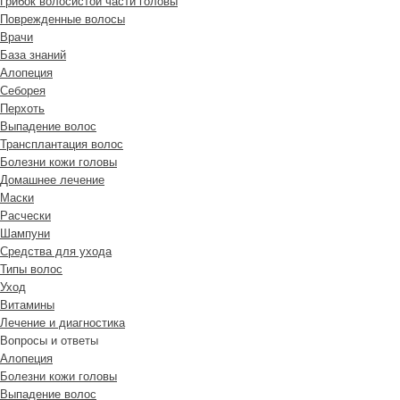
Грибок волосистой части головы
Поврежденные волосы
Врачи
База знаний
Алопеция
Себорея
Перхоть
Выпадение волос
Трансплантация волос
Болезни кожи головы
Домашнее лечение
Маски
Расчески
Шампуни
Средства для ухода
Типы волос
Уход
Витамины
Лечение и диагностика
Вопросы и ответы
Алопеция
Болезни кожи головы
Выпадение волос