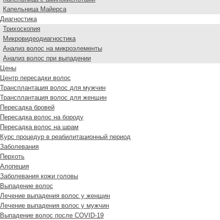
Капельница Майерса
Диагностика
Трихоскопия
Микровидеодиагностика
Анализ волос на микроэлементы
Анализ волос при выпадении
Цены
Центр пересадки волос
Трансплантация волос для мужчин
Трансплантация волос для женщин
Пересадка бровей
Пересадка волос на бороду
Пересадка волос на шрам
Курс процедур в реабилитационный период
Заболевания
Перхоть
Алопеция
Заболевания кожи головы
Выпадение волос
Лечение выпадения волос у женщин
Лечение выпадения волос у мужчин
Выпадение волос после COVID-19