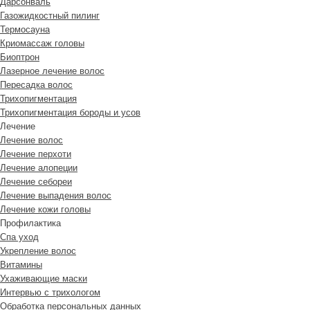
Дарсонваль
Газожидкостный пилинг
Термосауна
Криомассаж головы
Биоптрон
Лазерное лечение волос
Пересадка волос
Трихопигментация
Трихопигментация бороды и усов
Лечение
Лечение волос
Лечение перхоти
Лечение алопеции
Лечение себореи
Лечение выпадения волос
Лечение кожи головы
Профилактика
Спа уход
Укрепление волос
Витамины
Ухаживающие маски
Интервью с трихологом
Обработка персональных данных