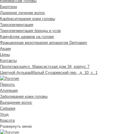
Криомассаж головы
Биоптрон
Лазерное лечение волос
Карбокситерапия кожи головы
Трихопигментация
Трихопигментация бороды и усов
Камуфляж шрамов на голове
Фракционная мезотерапия аппаратом Dermapen
Акции
Цены
Контакты
Пролетарская
ул. Марксистская дом 34, корпус 7
Цветной бульвар
Малый Сухаревский пер., д. 10, с. 1
Перхоть
Алопеция
Заболевания кожи головы
Выпадение волос
Cеборея
Уход
Красота
Развернуть меню