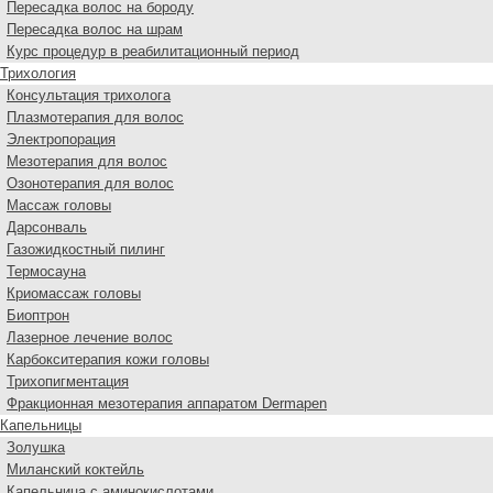
Пересадка волос на бороду
Пересадка волос на шрам
Курс процедур в реабилитационный период
Трихология
Консультация трихолога
Плазмотерапия для волос
Электропорация
Мезотерапия для волос
Озонотерапия для волос
Массаж головы
Дарсонваль
Газожидкостный пилинг
Термосауна
Криомассаж головы
Биоптрон
Лазерное лечение волос
Карбокситерапия кожи головы
Трихопигментация
Фракционная мезотерапия аппаратом Dermapen
Капельницы
Золушка
Миланский коктейль
Капельница с аминокислотами