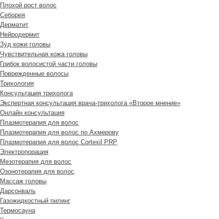
Плохой рост волос
Cеборея
Дерматит
Нейродермит
Зуд кожи головы
Чувствительная кожа головы
Грибок волосистой части головы
Поврежденные волосы
Трихология
Консультация трихолога
Экспертная консультация врача-трихолога «Второе мнение»
Онлайн консультация
Плазмотерапия для волос
Плазмотерапия для волос по Ахмерову
Плазмотерапия для волос Cortexil PRP
Электропорация
Мезотерапия для волос
Озонотерапия для волос
Массаж головы
Дарсонваль
Газожидкостный пилинг
Термосауна