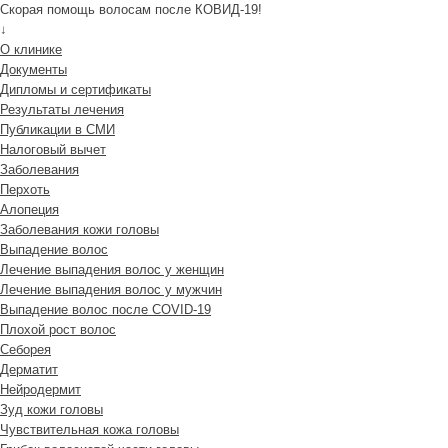
Скорая помощь волосам после КОВИД-19!
↓
О клинике
Документы
Дипломы и сертификаты
Результаты лечения
Публикации в СМИ
Налоговый вычет
Заболевания
Перхоть
Алопеция
Заболевания кожи головы
Выпадение волос
Лечение выпадения волос у женщин
Лечение выпадения волос у мужчин
Выпадение волос после COVID-19
Плохой рост волос
Cеборея
Дерматит
Нейродермит
Зуд кожи головы
Чувствительная кожа головы