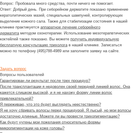
Вопрос:
Пробовала много средства, почти ничего не помогает.
Ответ:
Добрый день. При себорейном дерматите показано применение
кератолитических мазей, специальных шампуней, контролирующих
выделение кожного сала. Также для стабилизации состояния в нашей
клинике практикуется
аппаратное лечение себорейного
дерматита
методом озонотерапии. Использование мезотерапвтических
коктейлей также показано. Вы можете
получить индивидуальную
бесплатную консультацию трихолога
в нашей клинике. Записаться
можно по телефону (495)788-4989 или заполните заявку на сайте.
Задать вопрос
Вопросы пользователей
Гарантирован ли результат после трех процедур?
После трансплантации я недоволен своей передней линией волос. Она
кажется слишком высокой, и я не нахожу форму линии волос
привлекательной?
Я переживаю, что это будет выглядеть неестественно?
Я не хочу сбривать волосы перед процедурой. Я лысый, но мои волосы
достаточно длинные. Можете ли вы провести трихопигментацию?
Как будут учтены мои пожелания относительно формы
микропигментации на коже головы?