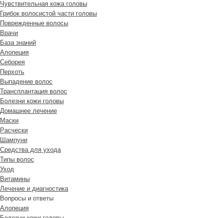
Чувствительная кожа головы
Грибок волосистой части головы
Поврежденные волосы
Врачи
База знаний
Алопеция
Себорея
Перхоть
Выпадение волос
Трансплантация волос
Болезни кожи головы
Домашнее лечение
Маски
Расчески
Шампуни
Средства для ухода
Типы волос
Уход
Витамины
Лечение и диагностика
Вопросы и ответы
Алопеция
Болезни кожи головы