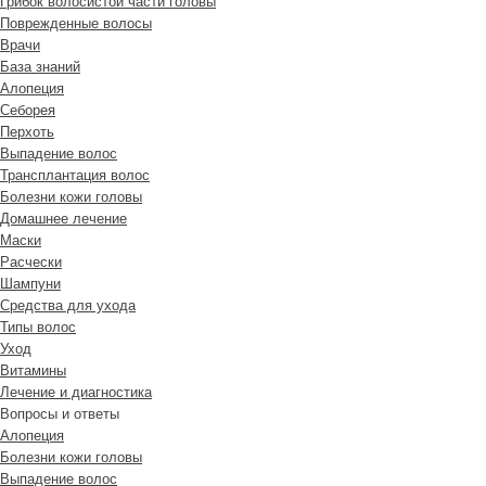
Грибок волосистой части головы
Поврежденные волосы
Врачи
База знаний
Алопеция
Себорея
Перхоть
Выпадение волос
Трансплантация волос
Болезни кожи головы
Домашнее лечение
Маски
Расчески
Шампуни
Средства для ухода
Типы волос
Уход
Витамины
Лечение и диагностика
Вопросы и ответы
Алопеция
Болезни кожи головы
Выпадение волос