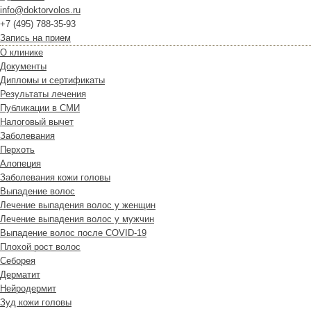
info@doktorvolos.ru
+7
(495)
788-35-93
Запись на прием
О клинике
Документы
Дипломы и сертификаты
Результаты лечения
Публикации в СМИ
Налоговый вычет
Заболевания
Перхоть
Алопеция
Заболевания кожи головы
Выпадение волос
Лечение выпадения волос у женщин
Лечение выпадения волос у мужчин
Выпадение волос после COVID-19
Плохой рост волос
Cеборея
Дерматит
Нейродермит
Зуд кожи головы