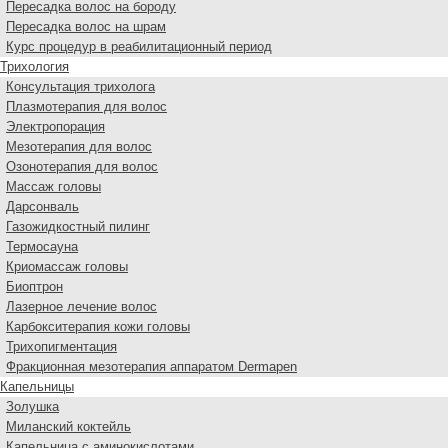
Пересадка волос на бороду
Пересадка волос на шрам
Курс процедур в реабилитационный период
Трихология
Консультация трихолога
Плазмотерапия для волос
Электропорация
Мезотерапия для волос
Озонотерапия для волос
Массаж головы
Дарсонваль
Газожидкостный пилинг
Термосауна
Криомассаж головы
Биоптрон
Лазерное лечение волос
Карбокситерапия кожи головы
Трихопигментация
Фракционная мезотерапия аппаратом Dermapen
Капельницы
Золушка
Миланский коктейль
Капельница с аминокислотами