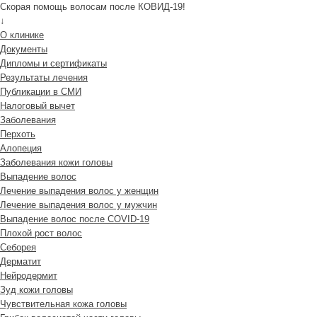
Скорая помощь волосам после КОВИД-19!
↓
О клинике
Документы
Дипломы и сертификаты
Результаты лечения
Публикации в СМИ
Налоговый вычет
Заболевания
Перхоть
Алопеция
Заболевания кожи головы
Выпадение волос
Лечение выпадения волос у женщин
Лечение выпадения волос у мужчин
Выпадение волос после COVID-19
Плохой рост волос
Cеборея
Дерматит
Нейродермит
Зуд кожи головы
Чувствительная кожа головы