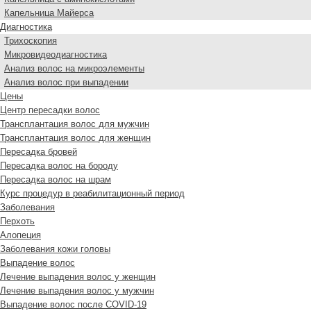
Капельница Майерса
Диагностика
Трихоскопия
Микровидеодиагностика
Анализ волос на микроэлементы
Анализ волос при выпадении
Цены
Центр пересадки волос
Трансплантация волос для мужчин
Трансплантация волос для женщин
Пересадка бровей
Пересадка волос на бороду
Пересадка волос на шрам
Курс процедур в реабилитационный период
Заболевания
Перхоть
Алопеция
Заболевания кожи головы
Выпадение волос
Лечение выпадения волос у женщин
Лечение выпадения волос у мужчин
Выпадение волос после COVID-19