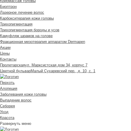
Криомассаж головы
Биоптрон
Лазерное лечение волос
Карбокситерапия кожи головы
Трихопигментация
Трихопигментация бороды и усов
Камуфляж шрамов на голове
Фракционная мезотерапия аппаратом Dermapen
Акции
Цены
Контакты
Пролетарская
ул. Марксистская дом 34, корпус 7
Цветной бульвар
Малый Сухаревский пер., д. 10, с. 1
Перхоть
Алопеция
Заболевания кожи головы
Выпадение волос
Cеборея
Уход
Красота
Развернуть меню