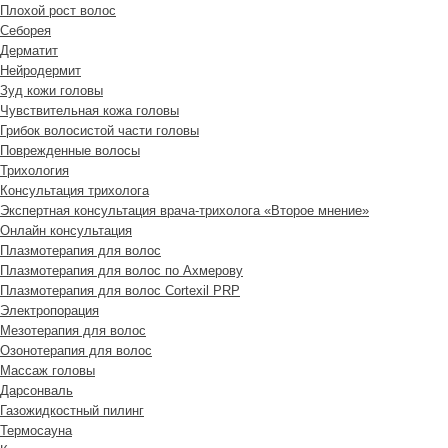
Плохой рост волос
Cеборея
Дерматит
Нейродермит
Зуд кожи головы
Чувствительная кожа головы
Грибок волосистой части головы
Поврежденные волосы
Трихология
Консультация трихолога
Экспертная консультация врача-трихолога «Второе мнение»
Онлайн консультация
Плазмотерапия для волос
Плазмотерапия для волос по Ахмерову
Плазмотерапия для волос Cortexil PRP
Электропорация
Мезотерапия для волос
Озонотерапия для волос
Массаж головы
Дарсонваль
Газожидкостный пилинг
Термосауна