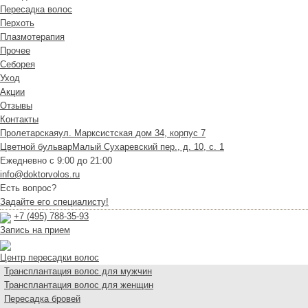
Пересадка волос
Перхоть
Плазмотерапия
Прочее
Себорея
Уход
Акции
Отзывы
Контакты
Пролетарская
ул. Марксистская дом 34, корпус 7
Цветной бульвар
Малый Сухаревский пер., д. 10, с. 1
Ежедневно с 9:00 до 21:00
info@doktorvolos.ru
Есть вопрос?
Задайте его специалисту!
+7
(495)
788-35-93
Запись на прием
Центр пересадки волос
Трансплантация волос для мужчин
Трансплантация волос для женщин
Пересадка бровей