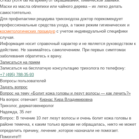
Отказ (хотя бы на время) от окрашивания, химической завивки.
Маски из масла облепихи или чайного дерева – их легко делать
самостоятельно.
Для профилактики рецидива трихонодоза доктор порекомендует
профессиональные средства ухода, а также режим гигиенических и
косметологических процедур
с учетом индивидуальной специфики
случая.
Информация носит справочный характер и не является руководством к
действию. Не занимайтесь самолечением. При первых симптомах
заболевания обратитесь к врачу.
Записаться на прием
Записаться на бесплатную консультацию трихолога по телефону:
+7
(495)
788-35-93
Вопросы пользователей
Задать вопрос
Вопрос на тему «Болит кожа головы и лезут волосы — как лечить?»
На вопрос отвечает:
Кирнас Кира Владимировна
Трихолог, дерматовенеролог
Надежда, 35 лет
Вопрос:
В течение 10 лет лезут волосы и очень болит кожа головы в
районе темечка, к каким только врачам ни обращалась, никто не может
определить причину, лечение ,которое назначали не помогает.
Помогите!!!