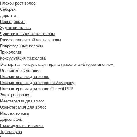
Плохой рост волос
Cеборея
Дерматит
Нейродермит
Зуд кожи головы
Чувствительная кожа головы
Грибок волосистой части головы
Поврежденные волосы
Трихология
Консультация трихолога
Экспертная консультация врача-трихолога «Второе мнение»
Онлайн консультация
Плазмотерапия для волос
Плазмотерапия для волос по Ахмерову
Плазмотерапия для волос Cortexil PRP
Электропорация
Мезотерапия для волос
Озонотерапия для волос
Массаж головы
Дарсонваль
Газожидкостный пилинг
Термосауна