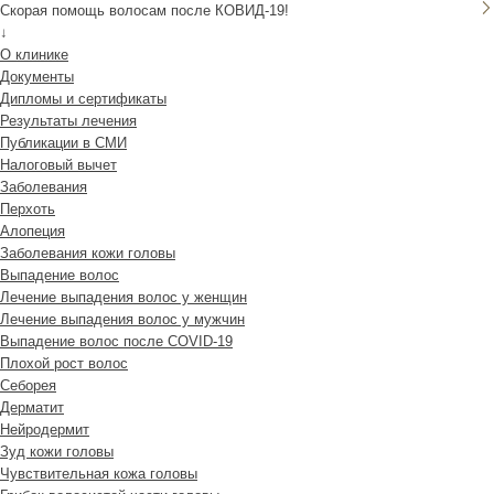
Скорая помощь волосам после КОВИД-19!
↓
О клинике
Документы
Дипломы и сертификаты
Результаты лечения
Публикации в СМИ
Налоговый вычет
Заболевания
Перхоть
Алопеция
Заболевания кожи головы
Выпадение волос
Лечение выпадения волос у женщин
Лечение выпадения волос у мужчин
Выпадение волос после COVID-19
Плохой рост волос
Cеборея
Дерматит
Нейродермит
Зуд кожи головы
Чувствительная кожа головы