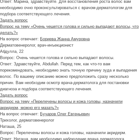
Ответ:
Марина, здравствуйте. Для восстановления роста волос вам
необходимо очно проконсультироваться с врачом-дерматологом для
подбора соответствующего лечения.
Задать вопрос
Вопрос на тему «Очень чешется голова и сильно выпадают волосы, что
делать?»
На вопрос отвечает:
Бориева Жанна Амуровна
Дерматовенеролог, врач-инъекционист
Абдулла, 22
Вопрос:
Очень чешется голова и сильно выпадают волосы.
Ответ:
Здравствуйте, Abdullah. Перед тем, как что-то вам
порекомендовать, необходимо знать точную причину зуда и выпадения
волос. По вашему описанию можно предположить сразу несколько
причин. Вам необходим осмотр врача-дерматолога для постановки
диагноза и подбора соответствующего лечения.
Задать вопрос
Вопрос на тему «Перелечены волосы и кожа головы, назначили
акридерм, можно его мазать?»
На вопрос отвечает:
Бучаров Олег Евгеньевич
Трихолог, дерматовенеролог
Наташа, 25
Вопрос:
Перелечены волосы и кожа головы, назначили акридерм.
Ответ:
Наташа, вам необходимо наблюдение врача дерматолога.