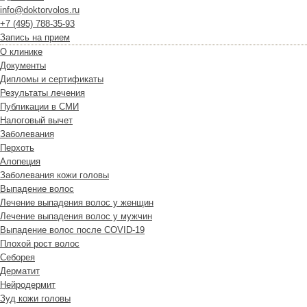
info@doktorvolos.ru
+7
(495)
788-35-93
Запись на прием
О клинике
Документы
Дипломы и сертификаты
Результаты лечения
Публикации в СМИ
Налоговый вычет
Заболевания
Перхоть
Алопеция
Заболевания кожи головы
Выпадение волос
Лечение выпадения волос у женщин
Лечение выпадения волос у мужчин
Выпадение волос после COVID-19
Плохой рост волос
Cеборея
Дерматит
Нейродермит
Зуд кожи головы