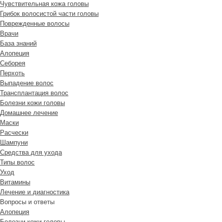
Чувствительная кожа головы
Грибок волосистой части головы
Поврежденные волосы
Врачи
База знаний
Алопеция
Себорея
Перхоть
Выпадение волос
Трансплантация волос
Болезни кожи головы
Домашнее лечение
Маски
Расчески
Шампуни
Средства для ухода
Типы волос
Уход
Витамины
Лечение и диагностика
Вопросы и ответы
Алопеция
Болезни кожи головы