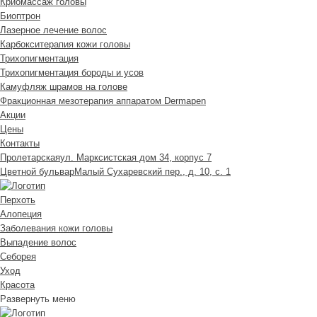
Криомассаж головы
Биоптрон
Лазерное лечение волос
Карбокситерапия кожи головы
Трихопигментация
Трихопигментация бороды и усов
Камуфляж шрамов на голове
Фракционная мезотерапия аппаратом Dermapen
Акции
Цены
Контакты
Пролетарская
ул. Марксистская дом 34, корпус 7
Цветной бульвар
Малый Сухаревский пер., д. 10, с. 1
Перхоть
Алопеция
Заболевания кожи головы
Выпадение волос
Cеборея
Уход
Красота
Развернуть меню