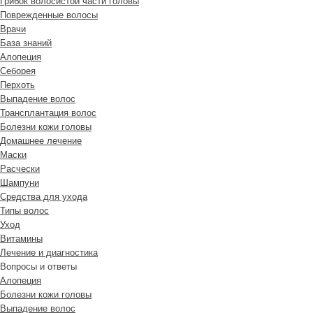
Грибок волосистой части головы
Поврежденные волосы
Врачи
База знаний
Алопеция
Себорея
Перхоть
Выпадение волос
Трансплантация волос
Болезни кожи головы
Домашнее лечение
Маски
Расчески
Шампуни
Средства для ухода
Типы волос
Уход
Витамины
Лечение и диагностика
Вопросы и ответы
Алопеция
Болезни кожи головы
Выпадение волос