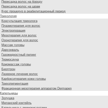
Пересадка волос на бороду
Пересадка волос на шрам
Курс процедур в реабилитационный период
Трихология
Консультация трихолога
Плазмотерапия для волос
Электропорация
Мезотерапия для волос
Озонотерапия для волос
Массаж головы
Дарсонваль
Газожидкостный пилинг
Термосауна
Криомассаж головы
Биоптрон
Лазерное лечение волос
Карбокситерапия кожи головы
Трихопигментация
Фракционная мезотерапия аппаратом Dermapen
Капельницы
Золушка
Миланский коктейль
Капельница с аминокислотами