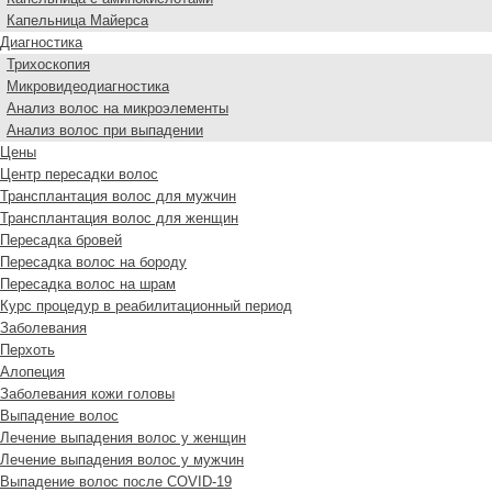
Капельница Майерса
Диагностика
Трихоскопия
Микровидеодиагностика
Анализ волос на микроэлементы
Анализ волос при выпадении
Цены
Центр пересадки волос
Трансплантация волос для мужчин
Трансплантация волос для женщин
Пересадка бровей
Пересадка волос на бороду
Пересадка волос на шрам
Курс процедур в реабилитационный период
Заболевания
Перхоть
Алопеция
Заболевания кожи головы
Выпадение волос
Лечение выпадения волос у женщин
Лечение выпадения волос у мужчин
Выпадение волос после COVID-19