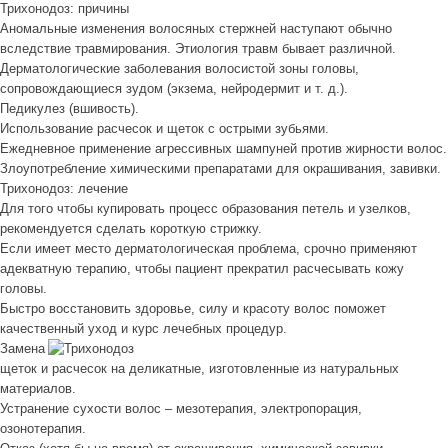
Трихонодоз: причины
Аномальные изменения волосяных стержней наступают обычно
вследствие травмирования. Этиология травм бывает различной.
Дерматологические заболевания волосистой зоны головы,
сопровождающиеся зудом (экзема, нейродермит и т. д.).
Педикулез (вшивость).
Использование расчесок и щеток с острыми зубьями.
Ежедневное применение агрессивных шампуней против жирности волос.
Злоупотребление химическими препаратами для окрашивания, завивки.
Трихонодоз: лечение
Для того чтобы купировать процесс образования петель и узелков,
рекомендуется сделать короткую стрижку.
Если имеет место дерматологическая проблема, срочно применяют
адекватную терапию, чтобы пациент прекратил расчесывать кожу
головы.
Быстро восстановить здоровье, силу и красоту волос поможет
качественный уход и курс лечебных процедур.
Замена
щеток и расчесок на деликатные, изготовленные из натуральных
материалов.
Устранение сухости волос – мезотерапия, электропорация,
озонотерапия.