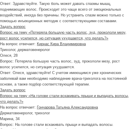
Ответ:
Здравствуйте. Такую боль может давать спазмы мышц,
поднимающих волос. Происходит это чаще всего от эмоциональных
воздействий, иногда без причины. Но устранить спазм можно только с
помощью инъекционных методик с соответствующими составами.
Задать вопрос
Вопрос на тему «Потеряла большую часть волос, зуд, прокололи мезу,
рост волос усилился, но ситуация ухудшается, что делать?»
На вопрос отвечает:
Кирнас Кира Владимировна
Трихолог, дерматовенеролог
Олеся, 28
Вопрос:
Потеряла большую часть волос, зуд, прокололи мезу, рост
волос усилился, но ситуация ухудшается.
Ответ:
Олеся, здравствуйте! С учетом имеющимся уже хронических
заболевай вам необходимо наблюдение врача-трихолога на постоянной
основе, а также подбор соответствующей терапии.
Задать вопрос
Вопрос на тему «На голове стали вскакивать прыщи и выпадать волосы,
что делать?»
На вопрос отвечает:
Гончарова Татьяна Александровна
Дерматовенеролог, трихолог
Марина, 34
Вопрос:
На голове стали вскакивать прыщи и выпадать волосы.