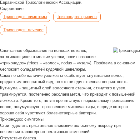
Евразийской Трихологической Ассоциации.
Содержание
Трихонодоз: симптомы
Трихонодоз: причины
Трихонодоз: лечение
Спонтанное образование на волосах петелек,
затягивающихся в мелкие узелки, носит название
«трихонодоз» (trixos – «волос», nodus – «узел»). Проблема в основном
беспокоит обладателей кудрявой шевелюры.
Само по себе наличие узелков способствует спутыванию волос,
придает им неопрятный вид, но это не единственная неприятность.
Кутикула – защитный слой волосяного стержня, стянутого в узел,
травмируется, постепенно расслаивается, что приводит к повышенной
ломкости. Кроме того, петли препятствуют нормальному промыванию
волос, аккумулируют ороговевшие микрочастицы, в среде которых
хорошо себя чувствуют болезнетворные бактерии.
Трихонодоз: симптомы
Стоит уделить пристальное внимание волосяному покрову при
появлении характерных негативных изменений.
Отсутствие блеска.