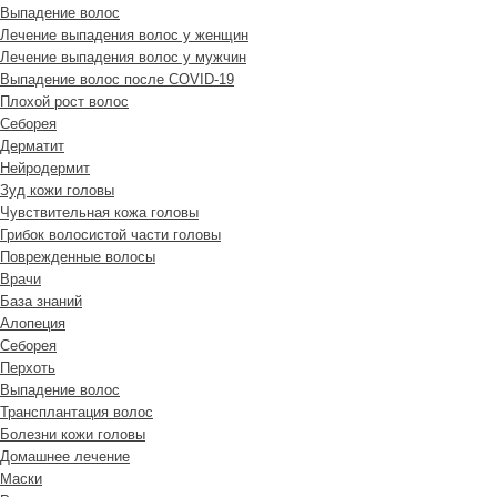
Выпадение волос
Лечение выпадения волос у женщин
Лечение выпадения волос у мужчин
Выпадение волос после COVID-19
Плохой рост волос
Cеборея
Дерматит
Нейродермит
Зуд кожи головы
Чувствительная кожа головы
Грибок волосистой части головы
Поврежденные волосы
Врачи
База знаний
Алопеция
Себорея
Перхоть
Выпадение волос
Трансплантация волос
Болезни кожи головы
Домашнее лечение
Маски