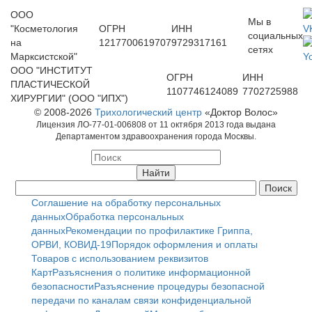
ООО
Мы в
"Косметология
ОГРН
ИНН
социальных
на
1217700619707
9729317161
сетях
Марксистской"
ООО "ИНСТИТУТ
ОГРН
ИНН
ПЛАСТИЧЕСКОЙ
1107746124089
7702725988
ХИРУРГИИ" (ООО "ИПХ")
© 2008-2026
Трихологический центр
«Доктор Волос»
Лицензия ЛО-77-01-006808 от 11 октября 2013 года выдана
Департаментом здравоохранения города Москвы.
Соглашение на обработку персональных
данных
Обработка персональных
данных
Рекомендации по профилактике Гриппа,
ОРВИ, КОВИД-19
Порядок оформления и оплаты
Товаров с использованием реквизитов
Карт
Разъяснения о политике информационной
безопасности
Разъяснение процедуры безопасной
передачи по каналам связи конфиденциальной