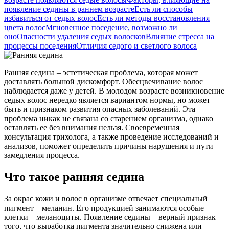
появление седины в раннем возрасте
Есть ли способы
избавиться от седых волос
Есть ли методы восстановления
цвета волос
Мгновенное поседение, возможно ли
оно
Опасности удаления седых волосков
Влияние стресса на
процессы поседения
Отличия седого и светлого волоса
Ранняя седина – эстетическая проблема, которая может
доставлять большой дискомфорт. Обесцвечивание волос
наблюдается даже у детей. В молодом возрасте возникновение
седых волос нередко является вариантом нормы, но может
быть и признаком развития опасных заболеваний. Эта
проблема никак не связана со старением организма, однако
оставлять ее без внимания нельзя. Своевременная
консультация трихолога, а также проведение исследований и
анализов, поможет определить причины нарушения и пути
замедления процесса.
Что такое ранняя седина
За окрас кожи и волос в организме отвечает специальный
пигмент – меланин. Его продукцией занимаются особые
клетки – меланоциты. Появление седины – верный признак
того, что выработка пигмента значительно снижена или