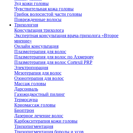
Зуд кожи головы
Чувствительная кожа головы
Грибок волосистой части головы
Поврежденные волосы
Трихология
Консультация трихолога
Экспертная консультация врача-трихолога «Второе
мнение»
Онлайн консультация
Плазмотерапия для волос
Плазмотерапия для волос по Ахмерову
Плазмотерапия для волос Cortexil PRP
Электропорация
Мезотерапия для волос
Озонотерапия для волос
Массаж головы
Дарсонваль
Газожидкостный пилинг
Термосауна
Криомассаж головы
Биоптрон
Лазерное лечение волос
Карбокситерапия кожи головы
Трихопигментация
Трихопигментация бороды и усов