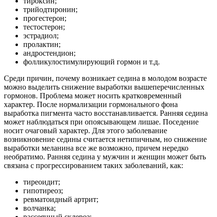
тироксин;
трийодтиронин;
прогестерон;
тестостерон;
эстрадиол;
пролактин;
андростендион;
фолликулостимулирующий гормон и т.д.
Среди причин, почему возникает седина в молодом возрасте
можно выделить снижение выработки вышеперечисленных
гормонов. Проблема может носить кратковременный
характер. После нормализации гормонального фона
выработка пигмента часто восстанавливается. Ранняя седина
может наблюдаться при опоясывающем лишае. Поседение
носит очаговый характер. Для этого заболевание
возникновение седины считается нетипичным, но снижение
выработки меланина все же возможно, причем нередко
необратимо. Ранняя седина у мужчин и женщин может быть
связана с прогрессированием таких заболеваний, как:
тиреоидит;
гипотиреоз;
ревматоидный артрит;
волчанка;
рассеянный склероз;