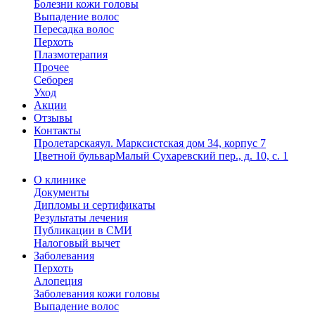
Болезни кожи головы
Выпадение волос
Пересадка волос
Перхоть
Плазмотерапия
Прочее
Себорея
Уход
Акции
Отзывы
Контакты
Пролетарская
ул. Марксистская дом 34, корпус 7
Цветной бульвар
Малый Сухаревский пер., д. 10, с. 1
О клинике
Документы
Дипломы и сертификаты
Результаты лечения
Публикации в СМИ
Налоговый вычет
Заболевания
Перхоть
Алопеция
Заболевания кожи головы
Выпадение волос