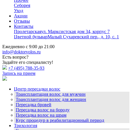
Прочее
Себорея
Уход
Акции
Отзывы
Контакты
Пролетарская
ул. Марксистская дом 34, корпус 7
Цветной бульвар
Малый Сухаревский пер., д. 10, с. 1
Ежедневно с 9:00 до 21:00
info@doktorvolos.ru
Есть вопрос?
Задайте его специалисту!
+7
(495)
788-35-93
Запись на прием
Центр пересадки волос
Трансплантация волос для мужчин
Трансплантация волос для женщин
Пересадка бровей
Пересадка волос на бороду
Пересадка волос на шрам
Курс процедур в реабилитационный период
Трихология