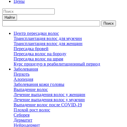
Цены
Центр пересадки волос
Трансплантация волос для мужчин
Трансплантация волос для женщин
Пересадка бровей
Пересадка волос на бороду
Пересадка волос на шрам
Курс процедур в реабилитационный период
Заболевания
Перхоть
Алопеция
Заболевания кожи головы
Выпадение волос
Лечение выпадения волос у женщин
Лечение выпадения волос у мужчин
Выпадение волос после COVID-19
Плохой рост волос
Cеборея
Дерматит
Нейродермит