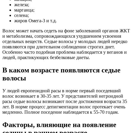
железа;
марганца;
селена;
жиров Омега-3 и т.д.
Волос может начать седеть на фоне заболеваний органов ЖКТ
и метаболизма, сопровождающихся ухудшением усвоения
отдельных веществ. Седые волосы у молодых людей нередко
появляются при длительном соблюдении строгих диет.
Особенно часто подобная проблема наблюдается у веганов и
людей, практикующих безбелковые диеты.
В каком возрасте появляются седые
волосы
У людей европеоидной расы в норме первый поседевший
волос возникает в 30-35 лет. У представителей негроидной
расы седые волосы возникают после достижения возраста 35
лет. В норме процесс депигментации волос протекает очень
медленно. Полное поседение наблюдается к 55-70 годам.
Факторы, влияющие на появление
седины в раннем возрасте