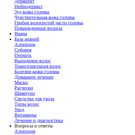
Дерматит
Нейродермит
Зуд кожи головы
Чувствительная кожа головы
Грибок волосистой части головы
Поврежденные волосы
Врачи
База знаний
Алопеция
Себорея
Перхоть
Выпадение волос
Трансплантация волос
Болезни кожи головы
Домашнее лечение
Маски
Расчески
Шампуни
Средства для ухода
Типы волос
Уход
Витамины
Лечение и диагностика
Вопросы и ответы
Алопеция