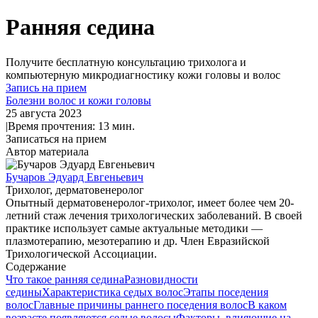
Ранняя седина
Получите
бесплатную консультацию
трихолога и
компьютерную микродиагностику кожи головы и волос
Запись на прием
Болезни волос и кожи головы
25 августа 2023
|
Время прочтения: 13 мин.
Записаться на прием
Автор материала
Бучаров Эдуард Евгеньевич
Трихолог, дерматовенеролог
Опытный дерматовенеролог-трихолог, имеет более чем 20-
летний стаж лечения трихологических заболеваний. В своей
практике использует самые актуальные методики —
плазмотерапию, мезотерапию и др. Член Евразийской
Трихологической Ассоциации.
Содержание
Что такое ранняя седина
Разновидности
седины
Характеристика седых волос
Этапы поседения
волос
Главные причины раннего поседения волос
В каком
возрасте появляются седые волосы
Факторы, влияющие на