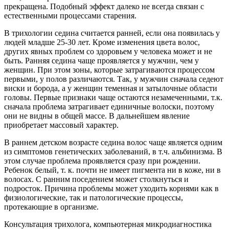
прекращена. Подобный эффект далеко не всегда связан с
естественными процессами старения.
В трихологии седина считается ранней, если она появилась у
людей младше 25-30 лет. Кроме изменения цвета волос,
других явных проблем со здоровьем у человека может и не
быть. Ранняя седина чаще проявляется у мужчин, чем у
женщин. При этом зоны, которые затрагиваются процессом
первыми, у полов различаются. Так, у мужчин сначала седеют
виски и борода, а у женщин теменная и затылочные области
головы. Первые признаки чаще остаются незамеченными, т.к.
сначала проблема затрагивает единичные волоски, поэтому
они не видны в общей массе. В дальнейшем явление
приобретает массовый характер.
В раннем детском возрасте седина волос чаще является одним
из симптомов генетических заболеваний, в т.ч. альбинизма. В
этом случае проблема проявляется сразу при рождении.
Ребенок белый, т. к. почти не имеет пигмента ни в коже, ни в
волосах. С ранним поседением может столкнуться и
подросток. Причина проблемы может уходить корнями как в
физиологические, так и патологические процессы,
протекающие в организме.
Консультация трихолога, компьютерная микродиагностика