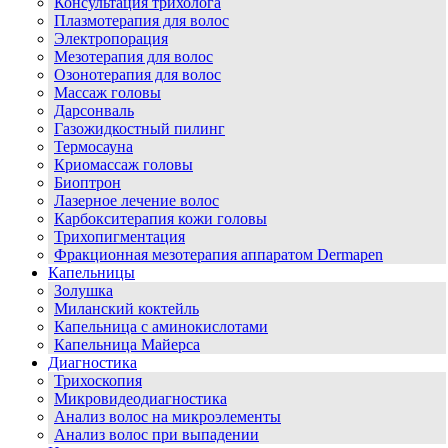
Консультация трихолога
Плазмотерапия для волос
Электропорация
Мезотерапия для волос
Озонотерапия для волос
Массаж головы
Дарсонваль
Газожидкостный пилинг
Термосауна
Криомассаж головы
Биоптрон
Лазерное лечение волос
Карбокситерапия кожи головы
Трихопигментация
Фракционная мезотерапия аппаратом Dermapen
Капельницы
Золушка
Миланский коктейль
Капельница с аминокислотами
Капельница Майерса
Диагностика
Трихоскопия
Микровидеодиагностика
Анализ волос на микроэлементы
Анализ волос при выпадении