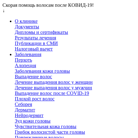
Скорая помощь волосам после КОВИД-19!
↓
О клинике
Документы
Дипломы и сертификаты
Результаты лечения
Публикации в СМИ
Налоговый вычет
Заболевания
Перхоть
Алопеция
Заболевания кожи головы
Выпадение волос
Лечение выпадения волос у женщин
Лечение выпадения волос у мужчин
Выпадение волос после COVID-19
Плохой рост волос
Cеборея
Дерматит
Нейродермит
Зуд кожи головы
Чувствительная кожа головы
Грибок волосистой части головы
Поврежденные волосы