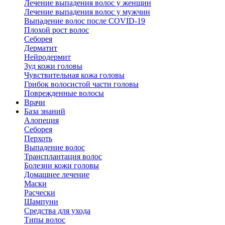
Лечение выпадения волос у женщин
Лечение выпадения волос у мужчин
Выпадение волос после COVID-19
Плохой рост волос
Cеборея
Дерматит
Нейродермит
Зуд кожи головы
Чувствительная кожа головы
Грибок волосистой части головы
Поврежденные волосы
Врачи
База знаний
Алопеция
Себорея
Перхоть
Выпадение волос
Трансплантация волос
Болезни кожи головы
Домашнее лечение
Маски
Расчески
Шампуни
Средства для ухода
Типы волос