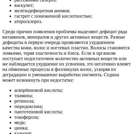
васкулит;
железодефицитная анемия;
гастрит с пониженной кислотностью;
атеросклероз.
Среди причин появления проблемы выделяют дефицит ряда
витаминов, минералов и других активных веществ. Разные
дефициты в первую очередь проявляются ухудшением
качества кожи, волос и ногтевых пластин. Волосы становятся
ломкими, теряя эластичность и блеск. Если в организм
поступает недостаточное количество активных веществ или
же наблюдается ухудшение их усвоения, это негативно влияет
на обменные процессы в фолликулах волос, ускоряя их
деградацию и уменьшение выработки пигмента. Седина
может возникнуть при недостатке:
аскорбиновой кислоты;
тиамина;
ретинола;
пиридоксина;
пантотеновой кислоты;
токоферола;
меди;
цинка;
кальция;