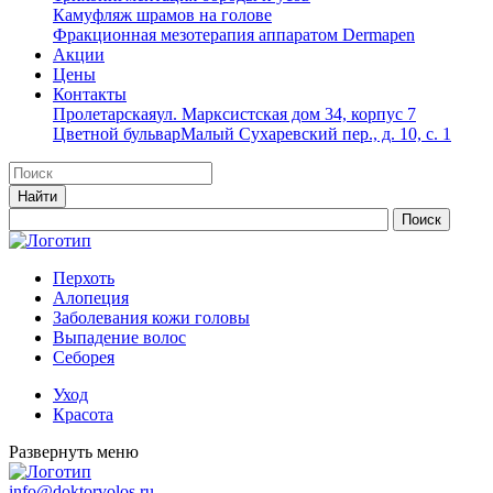
Камуфляж шрамов на голове
Фракционная мезотерапия аппаратом Dermapen
Акции
Цены
Контакты
Пролетарская
ул. Марксистская дом 34, корпус 7
Цветной бульвар
Малый Сухаревский пер., д. 10, с. 1
Перхоть
Алопеция
Заболевания кожи головы
Выпадение волос
Cеборея
Уход
Красота
Развернуть меню
info@doktorvolos.ru