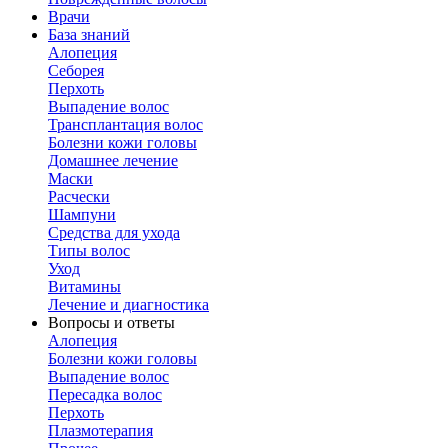
Врачи
База знаний
Алопеция
Себорея
Перхоть
Выпадение волос
Трансплантация волос
Болезни кожи головы
Домашнее лечение
Маски
Расчески
Шампуни
Средства для ухода
Типы волос
Уход
Витамины
Лечение и диагностика
Вопросы и ответы
Алопеция
Болезни кожи головы
Выпадение волос
Пересадка волос
Перхоть
Плазмотерапия