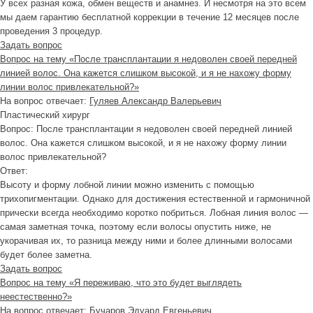
У всех разная кожа, обмен веществ и анамнез. И несмотря на это всем
мы даем гарантию бесплатной коррекции в течение 12 месяцев после
проведения 3 процедур.
Задать вопрос
Вопрос на тему «После трансплантации я недоволен своей передней
линией волос. Она кажется слишком высокой, и я не нахожу форму
линии волос привлекательной?»
На вопрос отвечает:
Гуляев Александр Валерьевич
Пластический хирург
Вопрос:
После трансплантации я недоволен своей передней линией
волос. Она кажется слишком высокой, и я не нахожу форму линии
волос привлекательной?
Ответ:
Высоту и форму лобной линии можно изменить с помощью
трихопигментации. Однако для достижения естественной и гармоничной
прически всегда необходимо коротко побриться. Лобная линия волос —
самая заметная точка, поэтому если волосы опустить ниже, не
укорачивая их, то разница между ними и более длинными волосами
будет более заметна.
Задать вопрос
Вопрос на тему «Я переживаю, что это будет выглядеть
неестественно?»
На вопрос отвечает:
Бучаров Эдуард Евгеньевич