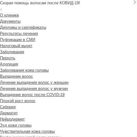
Скорая помощь волосам после КОВИД-19!
↓
О клинике
Документы
Дипломы и сертификаты
Результаты лечения
Публикации в СМИ
Налоговый вычет
Заболевания
Перхоть
Алопеция
Заболевания кожи головы
Выпадение волос
Лечение выпадения волос у женщин
Лечение выпадения волос у мужчин
Выпадение волос после COVID-19
Плохой рост волос
Cеборея
Дерматит
Нейродермит
Зуд кожи головы
Чувствительная кожа головы