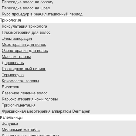
Пересадка волос на бороду
Пересадка волос на шрам
Курс процедур в реабилитационный период
Трихология
Консультация трихолога
Плазмотерапия для волос
Электропорация
Мезотерапия для волос
Озонотерапия для волос
Массаж головы
Дарсонваль
Газожидкостный пилинг
Термосауна
Криомассаж головы
Биоптрон
Лазерное лечение волос
Карбокситерапия кожи головы
Трихопигментация
Фракционная мезотерапия аппаратом Dermapen
Капельницы
Золушка
Миланский коктейль
Капельница с аминокислотами