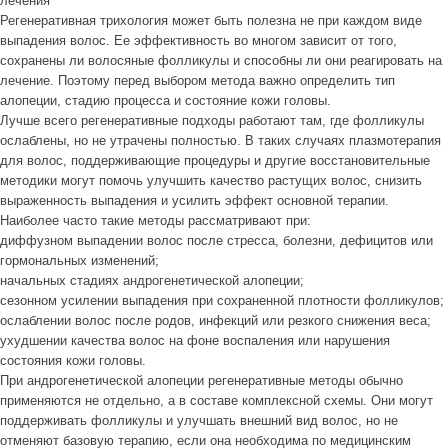
лечения
Регенеративная трихология может быть полезна не при каждом виде
выпадения волос. Ее эффективность во многом зависит от того,
сохранены ли волосяные фолликулы и способны ли они реагировать на
лечение. Поэтому перед выбором метода важно определить тип
алопеции, стадию процесса и состояние кожи головы.
Лучше всего регенеративные подходы работают там, где фолликулы
ослаблены, но не утрачены полностью. В таких случаях плазмотерапия
для волос, поддерживающие процедуры и другие восстановительные
методики могут помочь улучшить качество растущих волос, снизить
выраженность выпадения и усилить эффект основной терапии.
Наиболее часто такие методы рассматривают при:
диффузном выпадении волос после стресса, болезни, дефицитов или
гормональных изменений;
начальных стадиях андрогенетической алопеции;
сезонном усилении выпадения при сохраненной плотности фолликулов;
ослаблении волос после родов, инфекций или резкого снижения веса;
ухудшении качества волос на фоне воспаления или нарушения
состояния кожи головы.
При андрогенетической алопеции регенеративные методы обычно
применяются не отдельно, а в составе комплексной схемы. Они могут
поддерживать фолликулы и улучшать внешний вид волос, но не
отменяют базовую терапию, если она необходима по медицинским