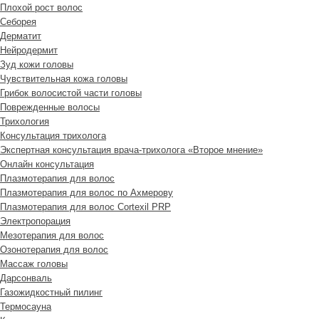
Плохой рост волос
Cеборея
Дерматит
Нейродермит
Зуд кожи головы
Чувствительная кожа головы
Грибок волосистой части головы
Поврежденные волосы
Трихология
Консультация трихолога
Экспертная консультация врача-трихолога «Второе мнение»
Онлайн консультация
Плазмотерапия для волос
Плазмотерапия для волос по Ахмерову
Плазмотерапия для волос Cortexil PRP
Электропорация
Мезотерапия для волос
Озонотерапия для волос
Массаж головы
Дарсонваль
Газожидкостный пилинг
Термосауна