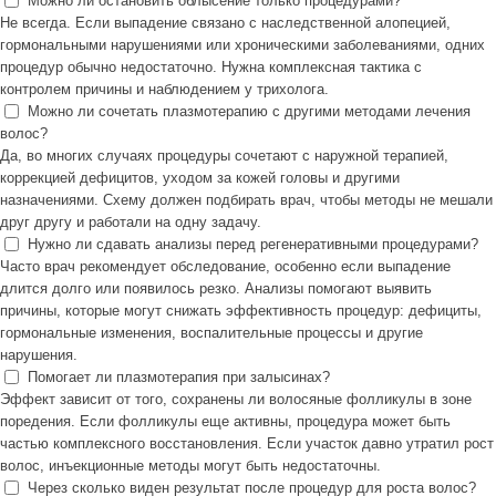
Можно ли остановить облысение только процедурами?
Не всегда. Если выпадение связано с наследственной алопецией,
гормональными нарушениями или хроническими заболеваниями, одних
процедур обычно недостаточно. Нужна комплексная тактика с
контролем причины и наблюдением у трихолога.
Можно ли сочетать плазмотерапию с другими методами лечения
волос?
Да, во многих случаях процедуры сочетают с наружной терапией,
коррекцией дефицитов, уходом за кожей головы и другими
назначениями. Схему должен подбирать врач, чтобы методы не мешали
друг другу и работали на одну задачу.
Нужно ли сдавать анализы перед регенеративными процедурами?
Часто врач рекомендует обследование, особенно если выпадение
длится долго или появилось резко. Анализы помогают выявить
причины, которые могут снижать эффективность процедур: дефициты,
гормональные изменения, воспалительные процессы и другие
нарушения.
Помогает ли плазмотерапия при залысинах?
Эффект зависит от того, сохранены ли волосяные фолликулы в зоне
поредения. Если фолликулы еще активны, процедура может быть
частью комплексного восстановления. Если участок давно утратил рост
волос, инъекционные методы могут быть недостаточны.
Через сколько виден результат после процедур для роста волос?