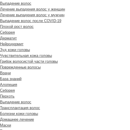
Выпадение волос
Лечение выпадения волос у женщин
Лечение выпадения волос у мужчин
Выпадение волос после COVID-19
Плохой рост волос
Cеборея
Дерматит
Нейродермит
Зуд кожи головы
Чувствительная кожа головы
Грибок волосистой части головы
Поврежденные волосы
Врачи
База знаний
Алопеция
Себорея
Перхоть
Выпадение волос
Трансплантация волос
Болезни кожи головы
Домашнее лечение
Маски