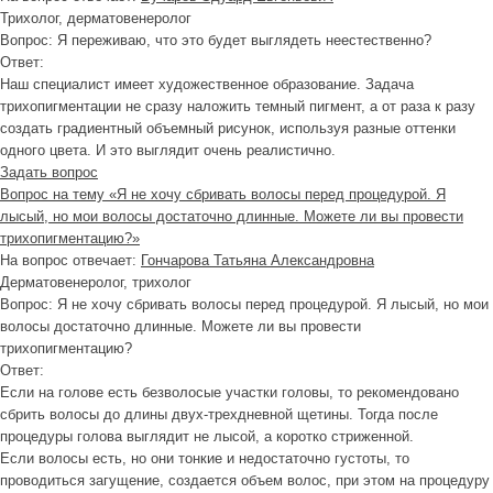
Трихолог, дерматовенеролог
Вопрос:
Я переживаю, что это будет выглядеть неестественно?
Ответ:
Наш специалист имеет художественное образование. Задача
трихопигментации не сразу наложить темный пигмент, а от раза к разу
создать градиентный объемный рисунок, используя разные оттенки
одного цвета. И это выглядит очень реалистично.
Задать вопрос
Вопрос на тему «Я не хочу сбривать волосы перед процедурой. Я
лысый, но мои волосы достаточно длинные. Можете ли вы провести
трихопигментацию?»
На вопрос отвечает:
Гончарова Татьяна Александровна
Дерматовенеролог, трихолог
Вопрос:
Я не хочу сбривать волосы перед процедурой. Я лысый, но мои
волосы достаточно длинные. Можете ли вы провести
трихопигментацию?
Ответ:
Если на голове есть безволосые участки головы, то рекомендовано
сбрить волосы до длины двух-трехдневной щетины. Тогда после
процедуры голова выглядит не лысой, а коротко стриженной.
Если волосы есть, но они тонкие и недостаточно густоты, то
проводиться загущение, создается объем волос, при этом на процедуру