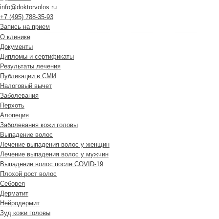
info@doktorvolos.ru
+7
(495)
788-35-93
Запись на прием
О клинике
Документы
Дипломы и сертификаты
Результаты лечения
Публикации в СМИ
Налоговый вычет
Заболевания
Перхоть
Алопеция
Заболевания кожи головы
Выпадение волос
Лечение выпадения волос у женщин
Лечение выпадения волос у мужчин
Выпадение волос после COVID-19
Плохой рост волос
Cеборея
Дерматит
Нейродермит
Зуд кожи головы