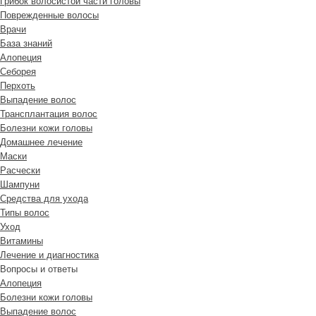
Грибок волосистой части головы
Поврежденные волосы
Врачи
База знаний
Алопеция
Себорея
Перхоть
Выпадение волос
Трансплантация волос
Болезни кожи головы
Домашнее лечение
Маски
Расчески
Шампуни
Средства для ухода
Типы волос
Уход
Витамины
Лечение и диагностика
Вопросы и ответы
Алопеция
Болезни кожи головы
Выпадение волос