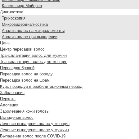
Капельница Майерса
Диагностика
Трихоскопия
Микровидеодиагностика
Анализ волос на микроэлементы
Анализ волос при выпадении
Цены
Центр пересадки волос
Трансплантация волос для мужчин
Трансплантация волос для женщин
Пересадка бровей
Пересадка волос на бороду
Пересадка волос на шрам
Курс процедур в реабилитационный период
Заболевания
Перхоть
Алопеция
Заболевания кожи головы
Выпадение волос
Лечение выпадения волос у женщин
Лечение выпадения волос у мужчин
Выпадение волос после COVID-19