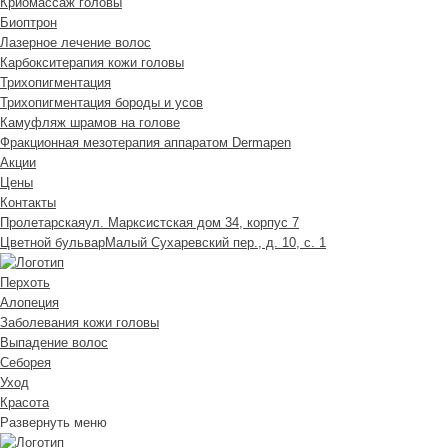
Криомассаж головы
Биоптрон
Лазерное лечение волос
Карбокситерапия кожи головы
Трихопигментация
Трихопигментация бороды и усов
Камуфляж шрамов на голове
Фракционная мезотерапия аппаратом Dermapen
Акции
Цены
Контакты
Пролетарская
ул. Марксистская дом 34, корпус 7
Цветной бульвар
Малый Сухаревский пер., д. 10, с. 1
Перхоть
Алопеция
Заболевания кожи головы
Выпадение волос
Cеборея
Уход
Красота
Развернуть меню