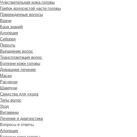
Чувствительная кожа головы
Грибок волосистой части головы
Поврежденные волосы
Врачи
База знаний
Алопеция
Себорея
Перхоть
Выпадение волос
Трансплантация волос
Болезни кожи головы
Домашнее лечение
Маски
Расчески
Шампуни
Средства для ухода
Типы волос
Уход
Витамины
Лечение и диагностика
Вопросы и ответы
Алопеция
Болезни кожи головы