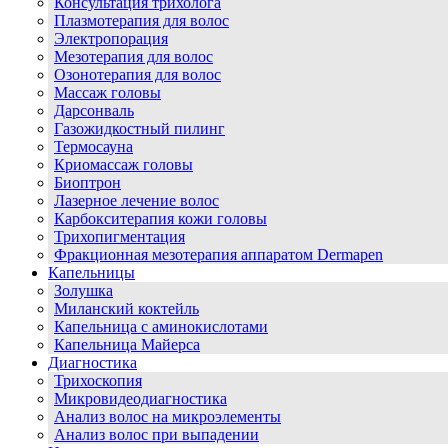
Консультация трихолога
Плазмотерапия для волос
Электропорация
Мезотерапия для волос
Озонотерапия для волос
Массаж головы
Дарсонваль
Газожидкостный пилинг
Термосауна
Криомассаж головы
Биоптрон
Лазерное лечение волос
Карбокситерапия кожи головы
Трихопигментация
Фракционная мезотерапия аппаратом Dermapen
Капельницы
Золушка
Миланский коктейль
Капельница с аминокислотами
Капельница Майерса
Диагностика
Трихоскопия
Микровидеодиагностика
Анализ волос на микроэлементы
Анализ волос при выпадении