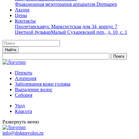
Фракционная мезотерапия аппаратом Dermapen
Акции
Цены
Контакты
Пролетарская
ул. Марксистская дом 34, корпус 7
Цветной бульвар
Малый Сухаревский пер., д. 10, с. 1
Перхоть
Алопеция
Заболевания кожи головы
Выпадение волос
Cеборея
Уход
Красота
Развернуть меню
info@doktorvolos.ru