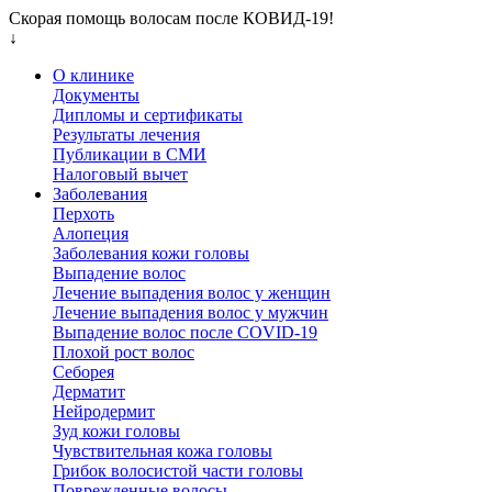
Скорая помощь волосам после КОВИД-19!
↓
О клинике
Документы
Дипломы и сертификаты
Результаты лечения
Публикации в СМИ
Налоговый вычет
Заболевания
Перхоть
Алопеция
Заболевания кожи головы
Выпадение волос
Лечение выпадения волос у женщин
Лечение выпадения волос у мужчин
Выпадение волос после COVID-19
Плохой рост волос
Cеборея
Дерматит
Нейродермит
Зуд кожи головы
Чувствительная кожа головы
Грибок волосистой части головы
Поврежденные волосы