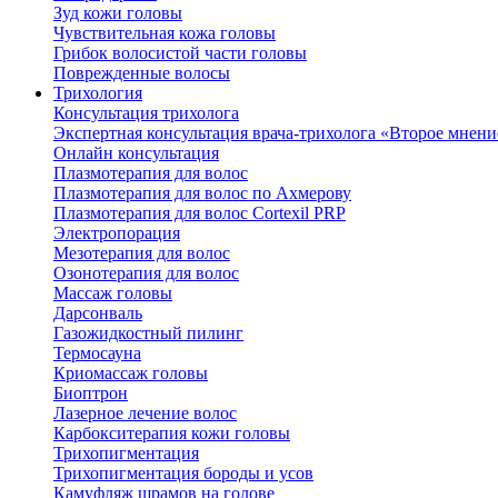
Зуд кожи головы
Чувствительная кожа головы
Грибок волосистой части головы
Поврежденные волосы
Трихология
Консультация трихолога
Экспертная консультация врача-трихолога «Второе мнени
Онлайн консультация
Плазмотерапия для волос
Плазмотерапия для волос по Ахмерову
Плазмотерапия для волос Cortexil PRP
Электропорация
Мезотерапия для волос
Озонотерапия для волос
Массаж головы
Дарсонваль
Газожидкостный пилинг
Термосауна
Криомассаж головы
Биоптрон
Лазерное лечение волос
Карбокситерапия кожи головы
Трихопигментация
Трихопигментация бороды и усов
Камуфляж шрамов на голове