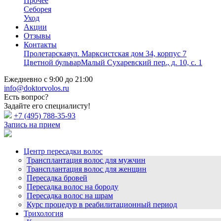
Прочее
Себорея
Уход
Акции
Отзывы
Контакты
Пролетарская
ул. Марксистская дом 34, корпус 7
Цветной бульвар
Малый Сухаревский пер., д. 10, с. 1
Ежедневно с 9:00 до 21:00
info@doktorvolos.ru
Есть вопрос?
Задайте его специалисту!
+7
(495)
788-35-93
Запись на прием
Центр пересадки волос
Трансплантация волос для мужчин
Трансплантация волос для женщин
Пересадка бровей
Пересадка волос на бороду
Пересадка волос на шрам
Курс процедур в реабилитационный период
Трихология