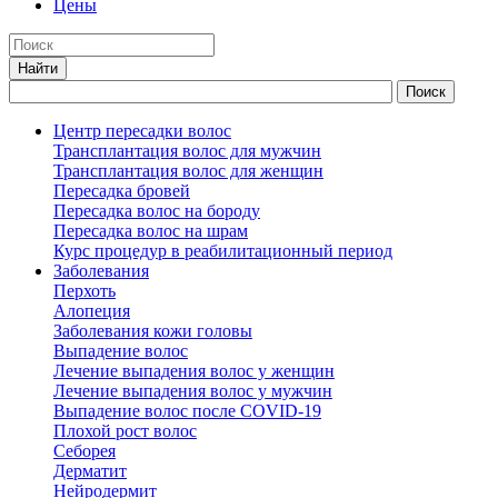
Цены
Центр пересадки волос
Трансплантация волос для мужчин
Трансплантация волос для женщин
Пересадка бровей
Пересадка волос на бороду
Пересадка волос на шрам
Курс процедур в реабилитационный период
Заболевания
Перхоть
Алопеция
Заболевания кожи головы
Выпадение волос
Лечение выпадения волос у женщин
Лечение выпадения волос у мужчин
Выпадение волос после COVID-19
Плохой рост волос
Cеборея
Дерматит
Нейродермит