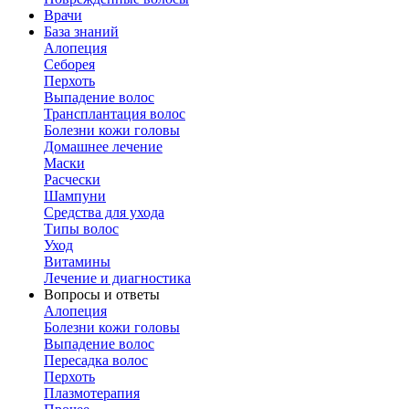
Врачи
База знаний
Алопеция
Себорея
Перхоть
Выпадение волос
Трансплантация волос
Болезни кожи головы
Домашнее лечение
Маски
Расчески
Шампуни
Средства для ухода
Типы волос
Уход
Витамины
Лечение и диагностика
Вопросы и ответы
Алопеция
Болезни кожи головы
Выпадение волос
Пересадка волос
Перхоть
Плазмотерапия