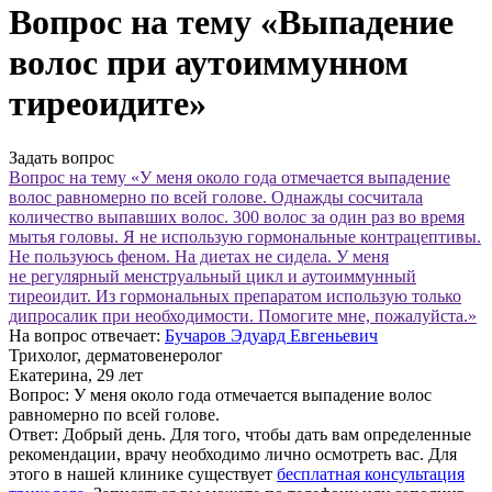
Вопрос на тему «Выпадение
волос при аутоиммунном
тиреоидите»
Задать вопрос
Вопрос на тему «У меня около года отмечается выпадение
волос равномерно по всей голове. Однажды сосчитала
количество выпавших волос. 300 волос за один раз во время
мытья головы. Я не использую гормональные контрацептивы.
Не пользуюсь феном. На диетах не сидела. У меня
не регулярный менструальный цикл и аутоиммунный
тиреоидит. Из гормональных препаратом использую только
дипросалик при необходимости. Помогите мне, пожалуйста.»
На вопрос отвечает:
Бучаров Эдуард Евгеньевич
Трихолог, дерматовенеролог
Екатерина
, 29 лет
Вопрос:
У
меня около года отмечается выпадение волос
равномерно по
всей голове.
Ответ:
Добрый день. Для того, чтобы дать вам определенные
рекомендации, врачу необходимо лично осмотреть вас. Для
этого в нашей клинике существует
бесплатная консультация