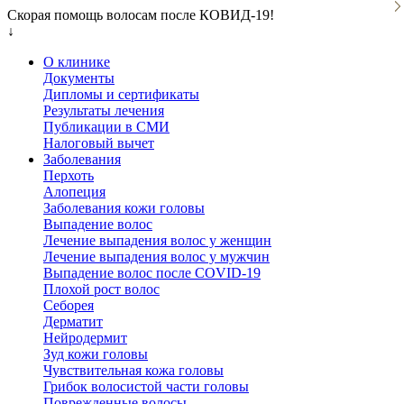
Скорая помощь волосам после КОВИД-19!
↓
О клинике
Документы
Дипломы и сертификаты
Результаты лечения
Публикации в СМИ
Налоговый вычет
Заболевания
Перхоть
Алопеция
Заболевания кожи головы
Выпадение волос
Лечение выпадения волос у женщин
Лечение выпадения волос у мужчин
Выпадение волос после COVID-19
Плохой рост волос
Cеборея
Дерматит
Нейродермит
Зуд кожи головы
Чувствительная кожа головы
Грибок волосистой части головы
Поврежденные волосы