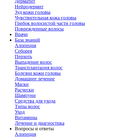
Дерматит
Нейродермит
Зуд кожи головы
Чувствительная кожа головы
Грибок волосистой части головы
Поврежденные волосы
Врачи
База знаний
Алопеция
Себорея
Перхоть
Выпадение волос
Трансплантация волос
Болезни кожи головы
Домашнее лечение
Маски
Расчески
Шампуни
Средства для ухода
Типы волос
Уход
Витамины
Лечение и диагностика
Вопросы и ответы
Алопеция