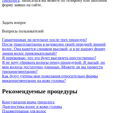
трихолога
. Записаться вы можете по телефону или заполнив
форму заявки на сайте.
Задать вопрос
Вопросы пользователей
Гарантирован ли результат после трех процедур?
После трансплантации я недоволен своей передней линией
волос. Она кажется слишком высокой, и я не нахожу форму
линии волос привлекательной?
Я переживаю, что это будет выглядеть неестественно?
Я не хочу сбривать волосы перед процедурой. Я лысый, но
мои волосы достаточно длинные. Можете ли вы провести
трихопигментацию?
Как будут учтены мои пожелания относительно формы
микропигментации на коже головы?
Рекомендуемые процедуры
Консультация врача трихолога
Диагностика волос и кожи головы
Плазмотерапия для волос