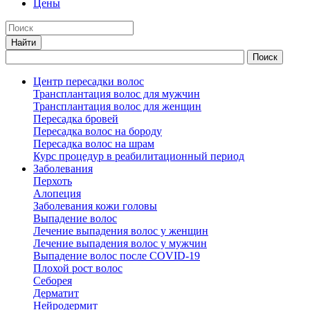
Цены
Центр пересадки волос
Трансплантация волос для мужчин
Трансплантация волос для женщин
Пересадка бровей
Пересадка волос на бороду
Пересадка волос на шрам
Курс процедур в реабилитационный период
Заболевания
Перхоть
Алопеция
Заболевания кожи головы
Выпадение волос
Лечение выпадения волос у женщин
Лечение выпадения волос у мужчин
Выпадение волос после COVID-19
Плохой рост волос
Cеборея
Дерматит
Нейродермит