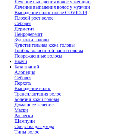
Лечение выпадения волос у женщин
Лечение выпадения волос у мужчин
Выпадение волос после COVID-19
Плохой рост волос
Cеборея
Дерматит
Нейродермит
Зуд кожи головы
Чувствительная кожа головы
Грибок волосистой части головы
Поврежденные волосы
Врачи
База знаний
Алопеция
Себорея
Перхоть
Выпадение волос
Трансплантация волос
Болезни кожи головы
Домашнее лечение
Маски
Расчески
Шампуни
Средства для ухода
Типы волос