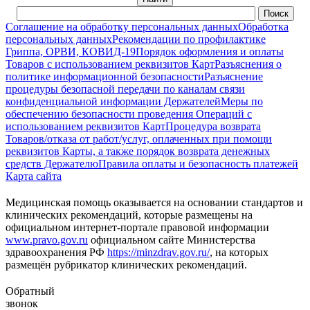
Соглашение на обработку персональных данных
Обработка
персональных данных
Рекомендации по профилактике
Гриппа, ОРВИ, КОВИД-19
Порядок оформления и оплаты
Товаров с использованием реквизитов Карт
Разъяснения о
политике информационной безопасности
Разъяснение
процедуры безопасной передачи по каналам связи
конфиденциальной информации Держателей
Меры по
обеспечению безопасности проведения Операций с
использованием реквизитов Карт
Процедура возврата
Товаров/отказа от работ/услуг, оплаченных при помощи
реквизитов Карты, а также порядок возврата денежных
средств Держателю
Правила оплаты и безопасность платежей
Карта сайта
Медицинская помощь оказывается на основании стандартов и
клинических рекомендаций, которые размещены на
официальном интернет-портале правовой информации
www.pravo.gov.ru
официальном сайте Министерства
здравоохранения РФ
https://minzdrav.gov.ru/
, на которых
размещён рубрикатор клинических рекомендаций.
Обратный
звонок