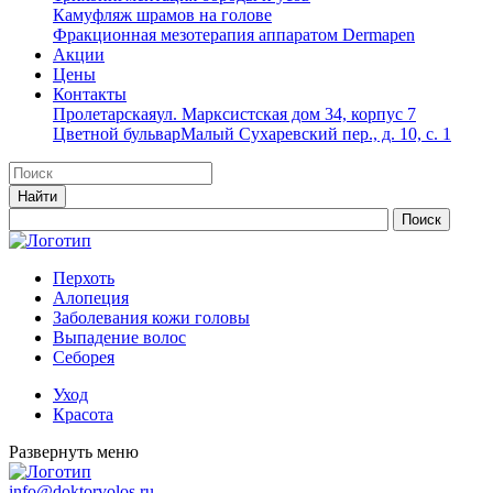
Камуфляж шрамов на голове
Фракционная мезотерапия аппаратом Dermapen
Акции
Цены
Контакты
Пролетарская
ул. Марксистская дом 34, корпус 7
Цветной бульвар
Малый Сухаревский пер., д. 10, с. 1
Перхоть
Алопеция
Заболевания кожи головы
Выпадение волос
Cеборея
Уход
Красота
Развернуть меню
info@doktorvolos.ru