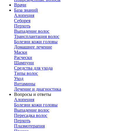
Врачи
База знаний
Алопеция
Себорея
Перхоть
Выпадение волос
Трансплантация волос
Болезни кожи головы
Домашнее лечение
Маски
Расчески
Шампуни
Средства для ухода
Типы волос
Уход
Витамины
Лечение и диагностика
Вопросы и ответы
Алопеция
Болезни кожи головы
Выпадение волос
Пересадка волос
Перхоть
Плазмотерапия