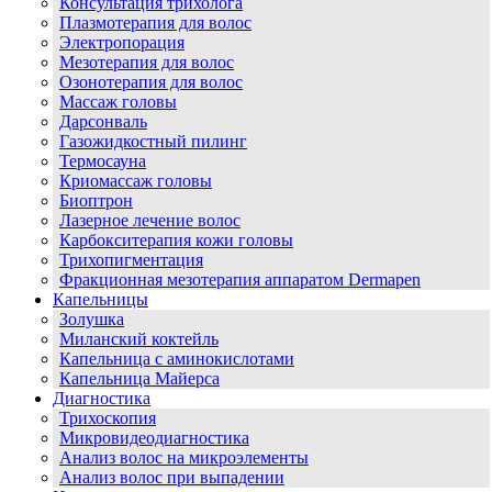
Консультация трихолога
Плазмотерапия для волос
Электропорация
Мезотерапия для волос
Озонотерапия для волос
Массаж головы
Дарсонваль
Газожидкостный пилинг
Термосауна
Криомассаж головы
Биоптрон
Лазерное лечение волос
Карбокситерапия кожи головы
Трихопигментация
Фракционная мезотерапия аппаратом Dermapen
Капельницы
Золушка
Миланский коктейль
Капельница с аминокислотами
Капельница Майерса
Диагностика
Трихоскопия
Микровидеодиагностика
Анализ волос на микроэлементы
Анализ волос при выпадении