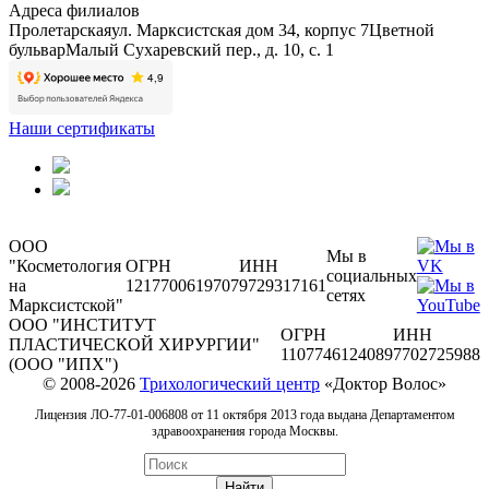
Адреса филиалов
Пролетарская
ул. Марксистская дом 34, корпус 7
Цветной
бульвар
Малый Сухаревский пер., д. 10, с. 1
Наши сертификаты
ООО
Мы в
"Косметология
ОГРН
ИНН
социальных
на
1217700619707
9729317161
сетях
Марксистской"
ООО "ИНСТИТУТ
ОГРН
ИНН
ПЛАСТИЧЕСКОЙ ХИРУРГИИ"
1107746124089
7702725988
(ООО "ИПХ")
© 2008-2026
Трихологический центр
«Доктор Волос»
Лицензия ЛО-77-01-006808 от 11 октября 2013 года выдана Департаментом
здравоохранения города Москвы.