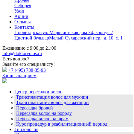
Прочее
Себорея
Уход
Акции
Отзывы
Контакты
Пролетарская
ул. Марксистская дом 34, корпус 7
Цветной бульвар
Малый Сухаревский пер., д. 10, с. 1
Ежедневно с 9:00 до 21:00
info@doktorvolos.ru
Есть вопрос?
Задайте его специалисту!
+7
(495)
788-35-93
Запись на прием
Центр пересадки волос
Трансплантация волос для мужчин
Трансплантация волос для женщин
Пересадка бровей
Пересадка волос на бороду
Пересадка волос на шрам
Курс процедур в реабилитационный период
Трихология