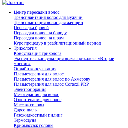
Центр пересадки волос
Трансплантация волос для мужчин
Трансплантация волос для женщин
Пересадка бровей
Пересадка волос на бороду
Пересадка волос на шрам
Курс процедур в реабилитационный период
Трихология
Консультация трихолога
Экспертная консультация врача-трихолога «Второе
мнение»
Онлайн консультация
Плазмотерапия для волос
Плазмотерапия для волос по Ахмерову
Плазмотерапия для волос Cortexil PRP
Электропорация
Мезотерапия для волос
Озонотерапия для волос
Массаж головы
Дарсонваль
Газожидкостный пилинг
Термосауна
Криомассаж головы