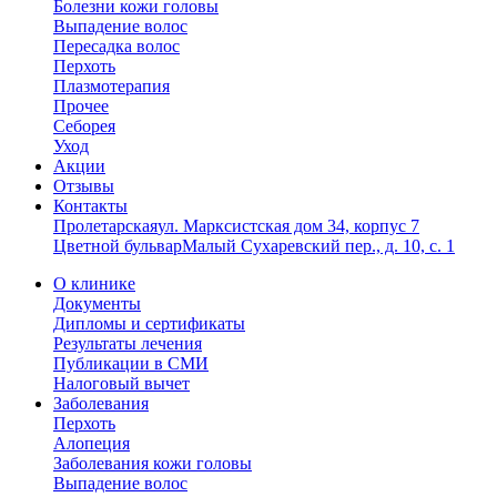
Болезни кожи головы
Выпадение волос
Пересадка волос
Перхоть
Плазмотерапия
Прочее
Себорея
Уход
Акции
Отзывы
Контакты
Пролетарская
ул. Марксистская дом 34, корпус 7
Цветной бульвар
Малый Сухаревский пер., д. 10, с. 1
О клинике
Документы
Дипломы и сертификаты
Результаты лечения
Публикации в СМИ
Налоговый вычет
Заболевания
Перхоть
Алопеция
Заболевания кожи головы
Выпадение волос