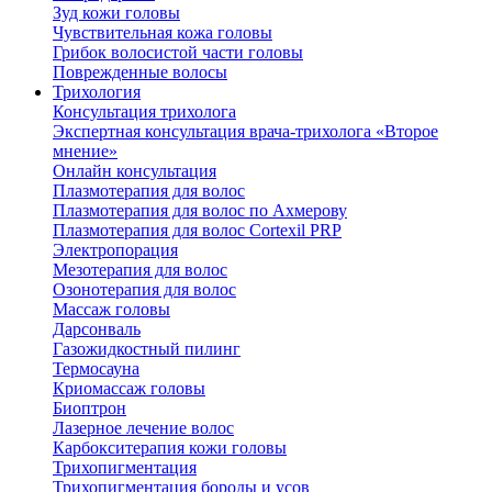
Зуд кожи головы
Чувствительная кожа головы
Грибок волосистой части головы
Поврежденные волосы
Трихология
Консультация трихолога
Экспертная консультация врача-трихолога «Второе
мнение»
Онлайн консультация
Плазмотерапия для волос
Плазмотерапия для волос по Ахмерову
Плазмотерапия для волос Cortexil PRP
Электропорация
Мезотерапия для волос
Озонотерапия для волос
Массаж головы
Дарсонваль
Газожидкостный пилинг
Термосауна
Криомассаж головы
Биоптрон
Лазерное лечение волос
Карбокситерапия кожи головы
Трихопигментация
Трихопигментация бороды и усов