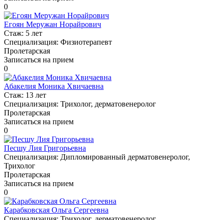
0
Егоян Меружан Норайрович
Стаж:
5 лет
Специализация:
Физиотерапевт
Пролетарская
Записаться на прием
0
Абакелия Моника Хвичаевна
Стаж:
13 лет
Специализация:
Трихолог, дерматовенеролог
Пролетарская
Записаться на прием
0
Песшу Лия Григорьевна
Специализация:
Дипломированный дерматовенеролог,
Трихолог
Пролетарская
Записаться на прием
0
Карабковская Ольга Сергеевна
Специализация:
Трихолог, дерматовенеролог