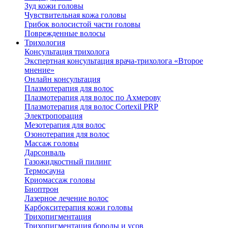
Зуд кожи головы
Чувствительная кожа головы
Грибок волосистой части головы
Поврежденные волосы
Трихология
Консультация трихолога
Экспертная консультация врача-трихолога «Второе
мнение»
Онлайн консультация
Плазмотерапия для волос
Плазмотерапия для волос по Ахмерову
Плазмотерапия для волос Cortexil PRP
Электропорация
Мезотерапия для волос
Озонотерапия для волос
Массаж головы
Дарсонваль
Газожидкостный пилинг
Термосауна
Криомассаж головы
Биоптрон
Лазерное лечение волос
Карбокситерапия кожи головы
Трихопигментация
Трихопигментация бороды и усов