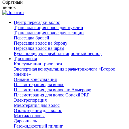
Обратный
звонок
Центр пересадки волос
Трансплантация волос для мужчин
Трансплантация волос для женщин
Пересадка бровей
Пересадка волос на бороду
Пересадка волос на шрам
Курс процедур в реабилитационный период
Трихология
Консультация трихолога
Экспертная консультация врача-трихолога «Второе
мнение»
Онлайн консультация
Плазмотерапия для волос
Плазмотерапия для волос по Ахмерову
Плазмотерапия для волос Cortexil PRP
Электропорация
Мезотерапия для волос
Озонотерапия для волос
Массаж головы
Дарсонваль
Газожидкостный пилинг