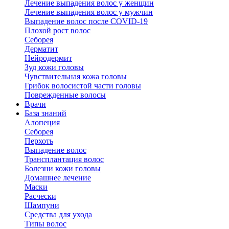
Лечение выпадения волос у женщин
Лечение выпадения волос у мужчин
Выпадение волос после COVID-19
Плохой рост волос
Cеборея
Дерматит
Нейродермит
Зуд кожи головы
Чувствительная кожа головы
Грибок волосистой части головы
Поврежденные волосы
Врачи
База знаний
Алопеция
Себорея
Перхоть
Выпадение волос
Трансплантация волос
Болезни кожи головы
Домашнее лечение
Маски
Расчески
Шампуни
Средства для ухода
Типы волос