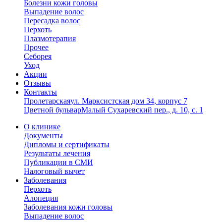
Болезни кожи головы
Выпадение волос
Пересадка волос
Перхоть
Плазмотерапия
Прочее
Себорея
Уход
Акции
Отзывы
Контакты
Пролетарская
ул. Марксистская дом 34, корпус 7
Цветной бульвар
Малый Сухаревский пер., д. 10, с. 1
О клинике
Документы
Дипломы и сертификаты
Результаты лечения
Публикации в СМИ
Налоговый вычет
Заболевания
Перхоть
Алопеция
Заболевания кожи головы
Выпадение волос