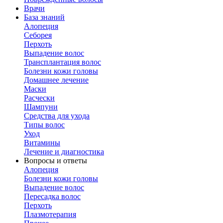
Врачи
База знаний
Алопеция
Себорея
Перхоть
Выпадение волос
Трансплантация волос
Болезни кожи головы
Домашнее лечение
Маски
Расчески
Шампуни
Средства для ухода
Типы волос
Уход
Витамины
Лечение и диагностика
Вопросы и ответы
Алопеция
Болезни кожи головы
Выпадение волос
Пересадка волос
Перхоть
Плазмотерапия