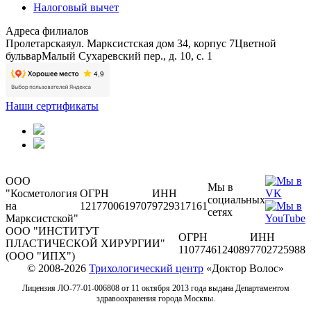
Налоговый вычет
Адреса филиалов
Пролетарская
ул. Марксистская дом 34, корпус 7
Цветной
бульвар
Малый Сухаревский пер., д. 10, с. 1
Наши сертификаты
ООО
Мы в
"Косметология
ОГРН
ИНН
социальных
на
1217700619707
9729317161
сетях
Марксистской"
ООО "ИНСТИТУТ
ОГРН
ИНН
ПЛАСТИЧЕСКОЙ ХИРУРГИИ"
1107746124089
7702725988
(ООО "ИПХ")
© 2008-2026
Трихологический центр
«Доктор Волос»
Лицензия ЛО-77-01-006808 от 11 октября 2013 года выдана Департаментом
здравоохранения города Москвы.