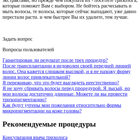
экстрактами, но прежде чем покупать их - посетите трихолога,
которые поможет Вам с выбором. Не бойтесь расчесывать и
мыть волосы, те волосы, которые сейчас выпадают, уже давно
перестали расти. и чем быстрее Вы их удалите, тем лучше.
Задать вопрос
Вопросы пользователей
Гарантирован ли результат после трех процедур?
После трансплантации я недоволен своей передней линией
волос. Она кажется слишком высокой, и я не нахожу форму
линии волос привлекательной?
Я переживаю, что это будет выглядеть неестественно?
Я не хочу сбривать волосы перед процедурой. Я лысый, но
мои волосы достаточно длинные. Можете ли вы провести
трихопигментацию?
Как будут учтены мои пожелания относительно формы
микропигментации на коже головы?
Рекомендуемые процедуры
Консультация врача трихолога