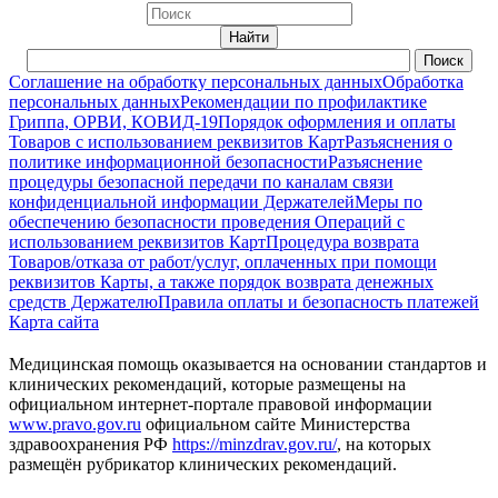
Соглашение на обработку персональных данных
Обработка
персональных данных
Рекомендации по профилактике
Гриппа, ОРВИ, КОВИД-19
Порядок оформления и оплаты
Товаров с использованием реквизитов Карт
Разъяснения о
политике информационной безопасности
Разъяснение
процедуры безопасной передачи по каналам связи
конфиденциальной информации Держателей
Меры по
обеспечению безопасности проведения Операций с
использованием реквизитов Карт
Процедура возврата
Товаров/отказа от работ/услуг, оплаченных при помощи
реквизитов Карты, а также порядок возврата денежных
средств Держателю
Правила оплаты и безопасность платежей
Карта сайта
Медицинская помощь оказывается на основании стандартов и
клинических рекомендаций, которые размещены на
официальном интернет-портале правовой информации
www.pravo.gov.ru
официальном сайте Министерства
здравоохранения РФ
https://minzdrav.gov.ru/
, на которых
размещён рубрикатор клинических рекомендаций.