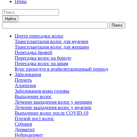
Цены
Центр пересадки волос
Трансплантация волос для мужчин
Трансплантация волос для женщин
Пересадка бровей
Пересадка волос на бороду
Пересадка волос на шрам
Курс процедур в реабилитационный период
Заболевания
Перхоть
Алопеция
Заболевания кожи головы
Выпадение волос
Лечение выпадения волос у женщин
Лечение выпадения волос у мужчин
Выпадение волос после COVID-19
Плохой рост волос
Cеборея
Дерматит
Нейродермит