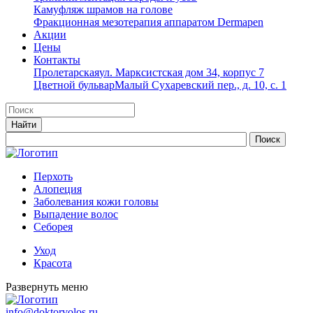
Камуфляж шрамов на голове
Фракционная мезотерапия аппаратом Dermapen
Акции
Цены
Контакты
Пролетарская
ул. Марксистская дом 34, корпус 7
Цветной бульвар
Малый Сухаревский пер., д. 10, с. 1
Перхоть
Алопеция
Заболевания кожи головы
Выпадение волос
Cеборея
Уход
Красота
Развернуть меню
info@doktorvolos.ru