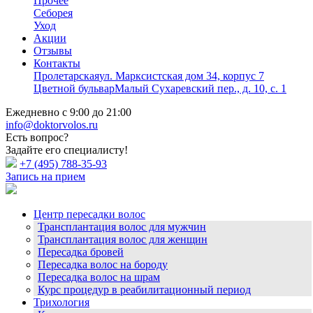
Прочее
Себорея
Уход
Акции
Отзывы
Контакты
Пролетарская
ул. Марксистская дом 34, корпус 7
Цветной бульвар
Малый Сухаревский пер., д. 10, с. 1
Ежедневно с 9:00 до 21:00
info@doktorvolos.ru
Есть вопрос?
Задайте его специалисту!
+7
(495)
788-35-93
Запись на прием
Центр пересадки волос
Трансплантация волос для мужчин
Трансплантация волос для женщин
Пересадка бровей
Пересадка волос на бороду
Пересадка волос на шрам
Курс процедур в реабилитационный период
Трихология