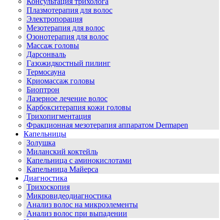
Консультация трихолога
Плазмотерапия для волос
Электропорация
Мезотерапия для волос
Озонотерапия для волос
Массаж головы
Дарсонваль
Газожидкостный пилинг
Термосауна
Криомассаж головы
Биоптрон
Лазерное лечение волос
Карбокситерапия кожи головы
Трихопигментация
Фракционная мезотерапия аппаратом Dermapen
Капельницы
Золушка
Миланский коктейль
Капельница с аминокислотами
Капельница Майерса
Диагностика
Трихоскопия
Микровидеодиагностика
Анализ волос на микроэлементы
Анализ волос при выпадении