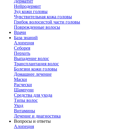
Дерматит
Нейродермит
Зуд кожи головы
Чувствительная кожа головы
Грибок волосистой части головы
Поврежденные волосы
Врачи
База знаний
Алопеция
Себорея
Перхоть
Выпадение волос
Трансплантация волос
Болезни кожи головы
Домашнее лечение
Маски
Расчески
Шампуни
Средства для ухода
Типы волос
Уход
Витамины
Лечение и диагностика
Вопросы и ответы
Алопеция