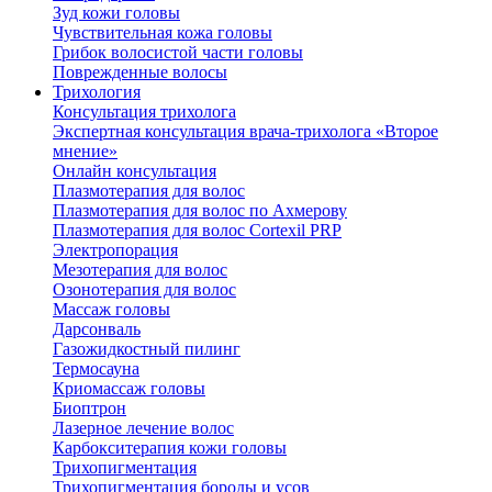
Зуд кожи головы
Чувствительная кожа головы
Грибок волосистой части головы
Поврежденные волосы
Трихология
Консультация трихолога
Экспертная консультация врача-трихолога «Второе
мнение»
Онлайн консультация
Плазмотерапия для волос
Плазмотерапия для волос по Ахмерову
Плазмотерапия для волос Cortexil PRP
Электропорация
Мезотерапия для волос
Озонотерапия для волос
Массаж головы
Дарсонваль
Газожидкостный пилинг
Термосауна
Криомассаж головы
Биоптрон
Лазерное лечение волос
Карбокситерапия кожи головы
Трихопигментация
Трихопигментация бороды и усов