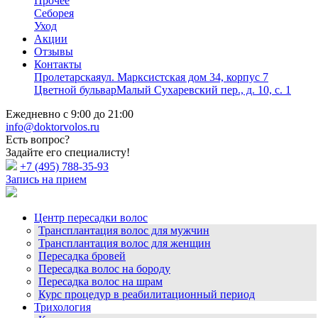
Прочее
Себорея
Уход
Акции
Отзывы
Контакты
Пролетарская
ул. Марксистская дом 34, корпус 7
Цветной бульвар
Малый Сухаревский пер., д. 10, с. 1
Ежедневно с 9:00 до 21:00
info@doktorvolos.ru
Есть вопрос?
Задайте его специалисту!
+7
(495)
788-35-93
Запись на прием
Центр пересадки волос
Трансплантация волос для мужчин
Трансплантация волос для женщин
Пересадка бровей
Пересадка волос на бороду
Пересадка волос на шрам
Курс процедур в реабилитационный период
Трихология