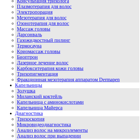
Консультация трихолога
Плазмотерапия для волос
Электропорация
Мезотерапия для волос
Озонотерапия для волос
Массаж головы
Дарсонваль
Газожидкостный пилинг
Термосауна
Криомассаж головы
Биоптрон
Лазерное лечение волос
Карбокситерапия кожи головы
Трихопигментация
Фракционная мезотерапия аппаратом Dermapen
Капельницы
Золушка
Миланский коктейль
Капельница с аминокислотами
Капельница Майерса
Диагностика
Трихоскопия
Микровидеодиагностика
Анализ волос на микроэлементы
Анализ волос при выпадении