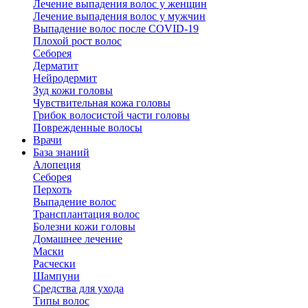
Лечение выпадения волос у женщин
Лечение выпадения волос у мужчин
Выпадение волос после COVID-19
Плохой рост волос
Cеборея
Дерматит
Нейродермит
Зуд кожи головы
Чувствительная кожа головы
Грибок волосистой части головы
Поврежденные волосы
Врачи
База знаний
Алопеция
Себорея
Перхоть
Выпадение волос
Трансплантация волос
Болезни кожи головы
Домашнее лечение
Маски
Расчески
Шампуни
Средства для ухода
Типы волос