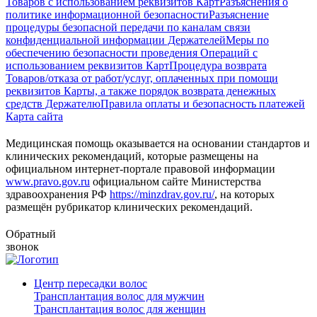
Товаров с использованием реквизитов Карт
Разъяснения о
политике информационной безопасности
Разъяснение
процедуры безопасной передачи по каналам связи
конфиденциальной информации Держателей
Меры по
обеспечению безопасности проведения Операций с
использованием реквизитов Карт
Процедура возврата
Товаров/отказа от работ/услуг, оплаченных при помощи
реквизитов Карты, а также порядок возврата денежных
средств Держателю
Правила оплаты и безопасность платежей
Карта сайта
Медицинская помощь оказывается на основании стандартов и
клинических рекомендаций, которые размещены на
официальном интернет-портале правовой информации
www.pravo.gov.ru
официальном сайте Министерства
здравоохранения РФ
https://minzdrav.gov.ru/
, на которых
размещён рубрикатор клинических рекомендаций.
Обратный
звонок
Центр пересадки волос
Трансплантация волос для мужчин
Трансплантация волос для женщин