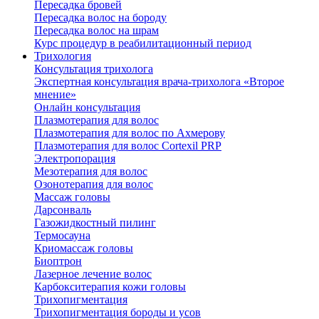
Пересадка бровей
Пересадка волос на бороду
Пересадка волос на шрам
Курс процедур в реабилитационный период
Трихология
Консультация трихолога
Экспертная консультация врача-трихолога «Второе
мнение»
Онлайн консультация
Плазмотерапия для волос
Плазмотерапия для волос по Ахмерову
Плазмотерапия для волос Cortexil PRP
Электропорация
Мезотерапия для волос
Озонотерапия для волос
Массаж головы
Дарсонваль
Газожидкостный пилинг
Термосауна
Криомассаж головы
Биоптрон
Лазерное лечение волос
Карбокситерапия кожи головы
Трихопигментация
Трихопигментация бороды и усов