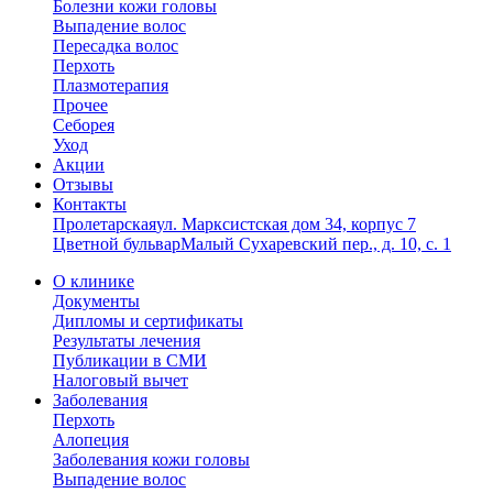
Болезни кожи головы
Выпадение волос
Пересадка волос
Перхоть
Плазмотерапия
Прочее
Себорея
Уход
Акции
Отзывы
Контакты
Пролетарская
ул. Марксистская дом 34, корпус 7
Цветной бульвар
Малый Сухаревский пер., д. 10, с. 1
О клинике
Документы
Дипломы и сертификаты
Результаты лечения
Публикации в СМИ
Налоговый вычет
Заболевания
Перхоть
Алопеция
Заболевания кожи головы
Выпадение волос