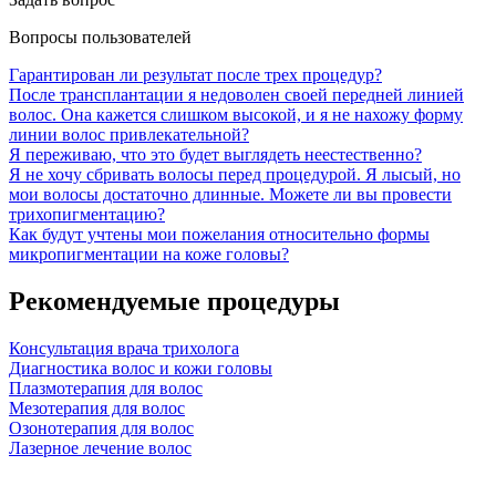
Вопросы пользователей
Гарантирован ли результат после трех процедур?
После трансплантации я недоволен своей передней линией
волос. Она кажется слишком высокой, и я не нахожу форму
линии волос привлекательной?
Я переживаю, что это будет выглядеть неестественно?
Я не хочу сбривать волосы перед процедурой. Я лысый, но
мои волосы достаточно длинные. Можете ли вы провести
трихопигментацию?
Как будут учтены мои пожелания относительно формы
микропигментации на коже головы?
Рекомендуемые процедуры
Консультация врача трихолога
Диагностика волос и кожи головы
Плазмотерапия для волос
Мезотерапия для волос
Озонотерапия для волос
Лазерное лечение волос