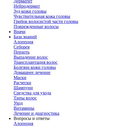
Дерматит
Нейродермит
Зуд кожи головы
Чувствительная кожа головы
Грибок волосистой части головы
Поврежденные волосы
Врачи
База знаний
Алопеция
Себорея
Перхоть
Выпадение волос
Трансплантация волос
Болезни кожи головы
Домашнее лечение
Маски
Расчески
Шампуни
Средства для ухода
Типы волос
Уход
Витамины
Лечение и диагностика
Вопросы и ответы
Алопеция