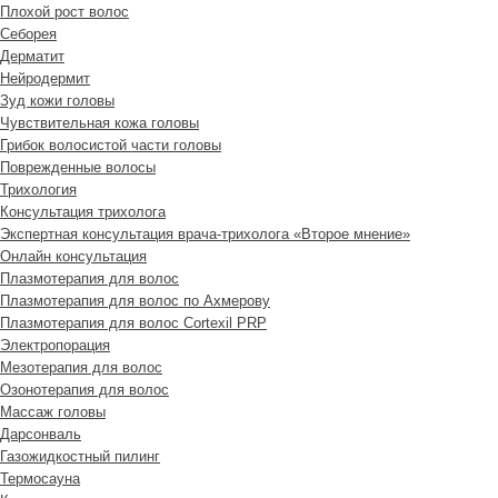
Плохой рост волос
Cеборея
Дерматит
Нейродермит
Зуд кожи головы
Чувствительная кожа головы
Грибок волосистой части головы
Поврежденные волосы
Трихология
Консультация трихолога
Экспертная консультация врача-трихолога «Второе мнение»
Онлайн консультация
Плазмотерапия для волос
Плазмотерапия для волос по Ахмерову
Плазмотерапия для волос Cortexil PRP
Электропорация
Мезотерапия для волос
Озонотерапия для волос
Массаж головы
Дарсонваль
Газожидкостный пилинг
Термосауна