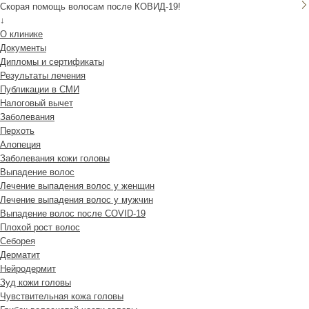
Скорая помощь волосам после КОВИД-19!
↓
О клинике
Документы
Дипломы и сертификаты
Результаты лечения
Публикации в СМИ
Налоговый вычет
Заболевания
Перхоть
Алопеция
Заболевания кожи головы
Выпадение волос
Лечение выпадения волос у женщин
Лечение выпадения волос у мужчин
Выпадение волос после COVID-19
Плохой рост волос
Cеборея
Дерматит
Нейродермит
Зуд кожи головы
Чувствительная кожа головы