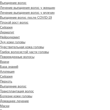
Выпадение волос
Лечение выпадения волос у женщин
Лечение выпадения волос у мужчин
Выпадение волос после COVID-19
Плохой рост волос
Cеборея
Дерматит
Нейродермит
Зуд кожи головы
Чувствительная кожа головы
Грибок волосистой части головы
Поврежденные волосы
Врачи
База знаний
Алопеция
Себорея
Перхоть
Выпадение волос
Трансплантация волос
Болезни кожи головы
Домашнее лечение
Маски