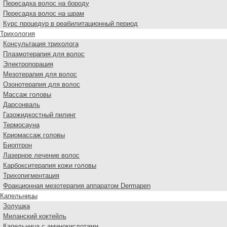
Пересадка волос на бороду
Пересадка волос на шрам
Курс процедур в реабилитационный период
Трихология
Консультация трихолога
Плазмотерапия для волос
Электропорация
Мезотерапия для волос
Озонотерапия для волос
Массаж головы
Дарсонваль
Газожидкостный пилинг
Термосауна
Криомассаж головы
Биоптрон
Лазерное лечение волос
Карбокситерапия кожи головы
Трихопигментация
Фракционная мезотерапия аппаратом Dermapen
Капельницы
Золушка
Миланский коктейль
Капельница с аминокислотами