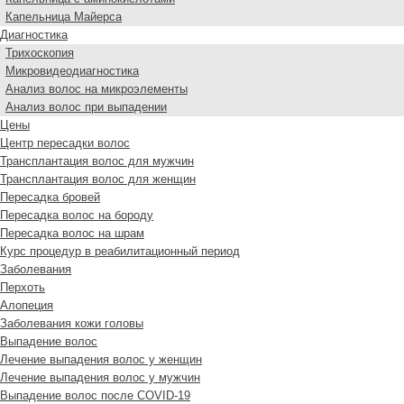
Капельница Майерса
Диагностика
Трихоскопия
Микровидеодиагностика
Анализ волос на микроэлементы
Анализ волос при выпадении
Цены
Центр пересадки волос
Трансплантация волос для мужчин
Трансплантация волос для женщин
Пересадка бровей
Пересадка волос на бороду
Пересадка волос на шрам
Курс процедур в реабилитационный период
Заболевания
Перхоть
Алопеция
Заболевания кожи головы
Выпадение волос
Лечение выпадения волос у женщин
Лечение выпадения волос у мужчин
Выпадение волос после COVID-19