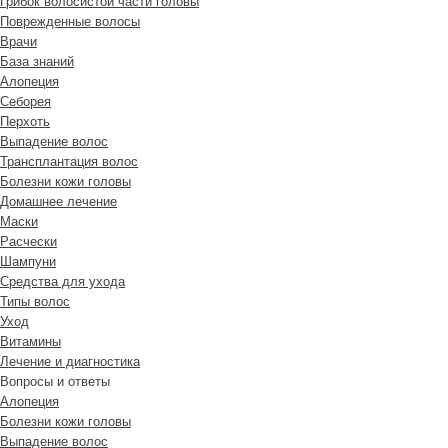
Грибок волосистой части головы
Поврежденные волосы
Врачи
База знаний
Алопеция
Себорея
Перхоть
Выпадение волос
Трансплантация волос
Болезни кожи головы
Домашнее лечение
Маски
Расчески
Шампуни
Средства для ухода
Типы волос
Уход
Витамины
Лечение и диагностика
Вопросы и ответы
Алопеция
Болезни кожи головы
Выпадение волос