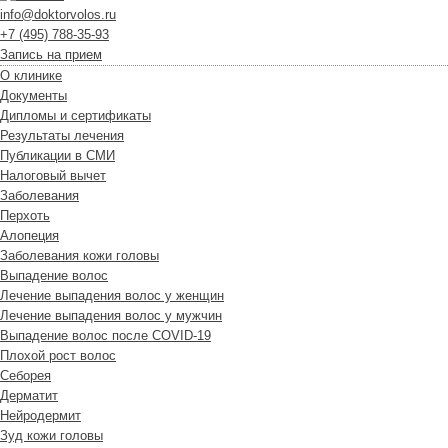
info@doktorvolos.ru
+7
(495)
788-35-93
Запись на прием
О клинике
Документы
Дипломы и сертификаты
Результаты лечения
Публикации в СМИ
Налоговый вычет
Заболевания
Перхоть
Алопеция
Заболевания кожи головы
Выпадение волос
Лечение выпадения волос у женщин
Лечение выпадения волос у мужчин
Выпадение волос после COVID-19
Плохой рост волос
Cеборея
Дерматит
Нейродермит
Зуд кожи головы