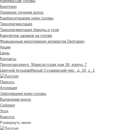
Криомассаж головы
Биоптрон
Лазерное лечение волос
Карбокситерапия кожи головы
Трихопигментация
Трихопигментация бороды и усов
Камуфляж шрамов на голове
Фракционная мезотерапия аппаратом Dermapen
Акции
Цены
Контакты
Пролетарская
ул. Марксистская дом 34, корпус 7
Цветной бульвар
Малый Сухаревский пер., д. 10, с. 1
Перхоть
Алопеция
Заболевания кожи головы
Выпадение волос
Cеборея
Уход
Красота
Развернуть меню