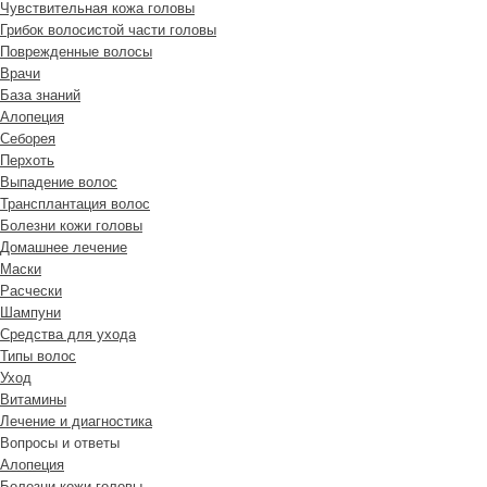
Чувствительная кожа головы
Грибок волосистой части головы
Поврежденные волосы
Врачи
База знаний
Алопеция
Себорея
Перхоть
Выпадение волос
Трансплантация волос
Болезни кожи головы
Домашнее лечение
Маски
Расчески
Шампуни
Средства для ухода
Типы волос
Уход
Витамины
Лечение и диагностика
Вопросы и ответы
Алопеция
Болезни кожи головы