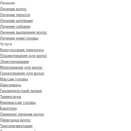
Лечение
Лечение волос
Лечение перхоти
Лечение алопеции
Лечение себореи
Лечение выпадения волос
Лечение кожи головы
Услуги
Консультация трихолога
Плазмотерапия для волос
Электропорация
Мезотерапия для волос
Озонотерапия для волос
Массаж головы
Дарсонваль
Газожидкостный пилинг
Термосауна
Криомассаж головы
Биоптрон
Лазерное лечение волос
Пересадка волос
Трихопигментация