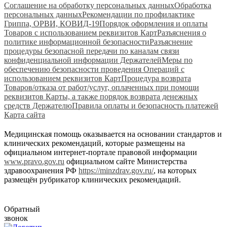
Соглашение на обработку персональных данных
Обработка
персональных данных
Рекомендации по профилактике
Гриппа, ОРВИ, КОВИД-19
Порядок оформления и оплаты
Товаров с использованием реквизитов Карт
Разъяснения о
политике информационной безопасности
Разъяснение
процедуры безопасной передачи по каналам связи
конфиденциальной информации Держателей
Меры по
обеспечению безопасности проведения Операций с
использованием реквизитов Карт
Процедура возврата
Товаров/отказа от работ/услуг, оплаченных при помощи
реквизитов Карты, а также порядок возврата денежных
средств Держателю
Правила оплаты и безопасность платежей
Карта сайта
Медицинская помощь оказывается на основании стандартов и
клинических рекомендаций, которые размещены на
официальном интернет-портале правовой информации
www.pravo.gov.ru
официальном сайте Министерства
здравоохранения РФ
https://minzdrav.gov.ru/
, на которых
размещён рубрикатор клинических рекомендаций.
Обратный
звонок