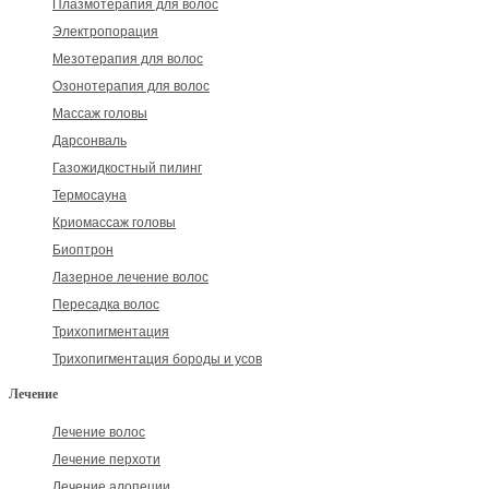
Плазмотерапия для волос
Электропорация
Мезотерапия для волос
Озонотерапия для волос
Массаж головы
Дарсонваль
Газожидкостный пилинг
Термосауна
Криомассаж головы
Биоптрон
Лазерное лечение волос
Пересадка волос
Трихопигментация
Трихопигментация бороды и усов
Лечение
Лечение волос
Лечение перхоти
Лечение алопеции