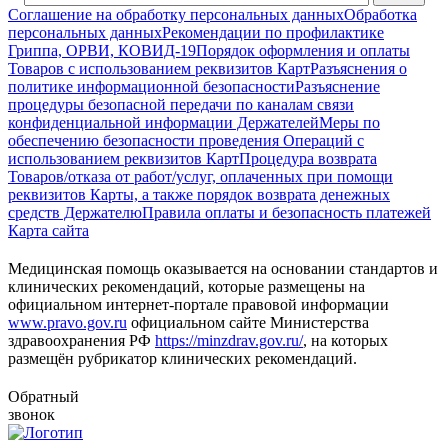
Соглашение на обработку персональных данных
Обработка
персональных данных
Рекомендации по профилактике
Гриппа, ОРВИ, КОВИД-19
Порядок оформления и оплаты
Товаров с использованием реквизитов Карт
Разъяснения о
политике информационной безопасности
Разъяснение
процедуры безопасной передачи по каналам связи
конфиденциальной информации Держателей
Меры по
обеспечению безопасности проведения Операций с
использованием реквизитов Карт
Процедура возврата
Товаров/отказа от работ/услуг, оплаченных при помощи
реквизитов Карты, а также порядок возврата денежных
средств Держателю
Правила оплаты и безопасность платежей
Карта сайта
Медицинская помощь оказывается на основании стандартов и
клинических рекомендаций, которые размещены на
официальном интернет-портале правовой информации
www.pravo.gov.ru
официальном сайте Министерства
здравоохранения РФ
https://minzdrav.gov.ru/
, на которых
размещён рубрикатор клинических рекомендаций.
Обратный
звонок