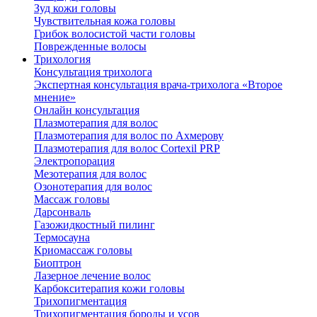
Зуд кожи головы
Чувствительная кожа головы
Грибок волосистой части головы
Поврежденные волосы
Трихология
Консультация трихолога
Экспертная консультация врача-трихолога «Второе
мнение»
Онлайн консультация
Плазмотерапия для волос
Плазмотерапия для волос по Ахмерову
Плазмотерапия для волос Cortexil PRP
Электропорация
Мезотерапия для волос
Озонотерапия для волос
Массаж головы
Дарсонваль
Газожидкостный пилинг
Термосауна
Криомассаж головы
Биоптрон
Лазерное лечение волос
Карбокситерапия кожи головы
Трихопигментация
Трихопигментация бороды и усов