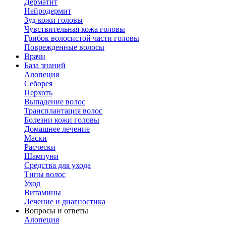
Дерматит
Нейродермит
Зуд кожи головы
Чувствительная кожа головы
Грибок волосистой части головы
Поврежденные волосы
Врачи
База знаний
Алопеция
Себорея
Перхоть
Выпадение волос
Трансплантация волос
Болезни кожи головы
Домашнее лечение
Маски
Расчески
Шампуни
Средства для ухода
Типы волос
Уход
Витамины
Лечение и диагностика
Вопросы и ответы
Алопеция