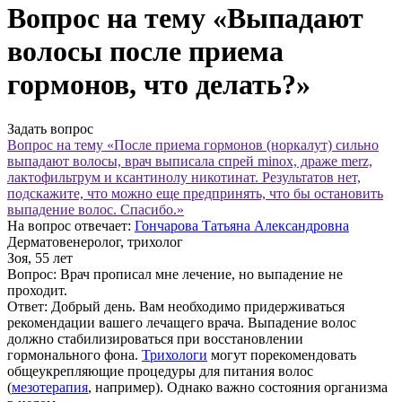
Вопрос на тему «Выпадают
волосы после приема
гормонов, что делать?»
Задать вопрос
Вопрос на тему «После приема гормонов (норкалут) сильно
выпадают волосы, врач выписала спрей minox, драже merz,
лактофильтрум и ксантинолу никотинат. Результатов нет,
подскажите, что можно еще предпринять, что бы остановить
выпадение волос. Спасибо.»
На вопрос отвечает:
Гончарова Татьяна Александровна
Дерматовенеролог, трихолог
Зоя
, 55 лет
Вопрос:
Врач прописал мне лечение, но выпадение не
проходит.
Ответ:
Добрый день. Вам необходимо придерживаться
рекомендации вашего лечащего врача. Выпадение волос
должно стабилизироваться при восстановлении
гормонального фона.
Трихологи
могут порекомендовать
общеукрепляющие процедуры для питания волос
(
мезотерапия
, например). Однако важно состояния организма