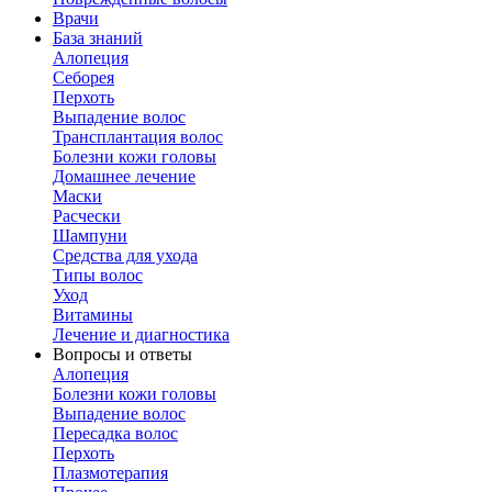
Врачи
База знаний
Алопеция
Себорея
Перхоть
Выпадение волос
Трансплантация волос
Болезни кожи головы
Домашнее лечение
Маски
Расчески
Шампуни
Средства для ухода
Типы волос
Уход
Витамины
Лечение и диагностика
Вопросы и ответы
Алопеция
Болезни кожи головы
Выпадение волос
Пересадка волос
Перхоть
Плазмотерапия