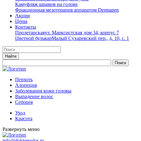
Камуфляж шрамов на голове
Фракционная мезотерапия аппаратом Dermapen
Акции
Цены
Контакты
Пролетарская
ул. Марксистская дом 34, корпус 7
Цветной бульвар
Малый Сухаревский пер., д. 10, с. 1
Перхоть
Алопеция
Заболевания кожи головы
Выпадение волос
Cеборея
Уход
Красота
Развернуть меню
info@doktorvolos.ru