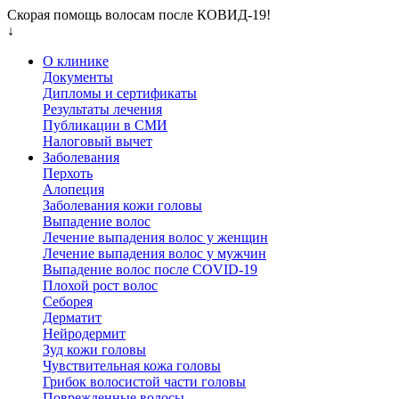
Скорая помощь волосам после КОВИД-19!
↓
О клинике
Документы
Дипломы и сертификаты
Результаты лечения
Публикации в СМИ
Налоговый вычет
Заболевания
Перхоть
Алопеция
Заболевания кожи головы
Выпадение волос
Лечение выпадения волос у женщин
Лечение выпадения волос у мужчин
Выпадение волос после COVID-19
Плохой рост волос
Cеборея
Дерматит
Нейродермит
Зуд кожи головы
Чувствительная кожа головы
Грибок волосистой части головы
Поврежденные волосы