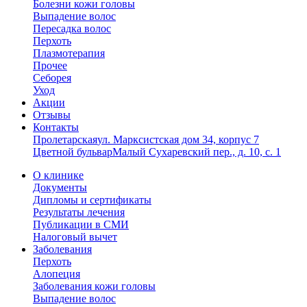
Болезни кожи головы
Выпадение волос
Пересадка волос
Перхоть
Плазмотерапия
Прочее
Себорея
Уход
Акции
Отзывы
Контакты
Пролетарская
ул. Марксистская дом 34, корпус 7
Цветной бульвар
Малый Сухаревский пер., д. 10, с. 1
О клинике
Документы
Дипломы и сертификаты
Результаты лечения
Публикации в СМИ
Налоговый вычет
Заболевания
Перхоть
Алопеция
Заболевания кожи головы
Выпадение волос