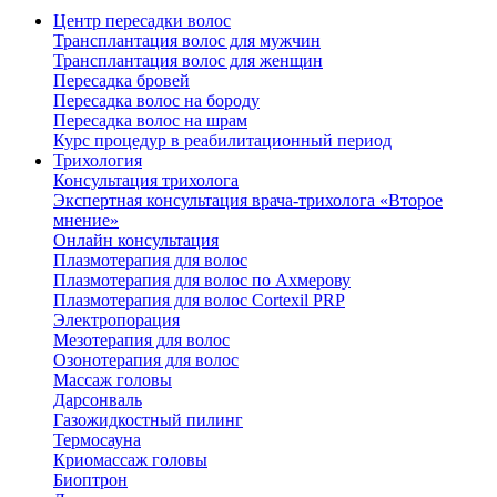
Центр пересадки волос
Трансплантация волос для мужчин
Трансплантация волос для женщин
Пересадка бровей
Пересадка волос на бороду
Пересадка волос на шрам
Курс процедур в реабилитационный период
Трихология
Консультация трихолога
Экспертная консультация врача-трихолога «Второе
мнение»
Онлайн консультация
Плазмотерапия для волос
Плазмотерапия для волос по Ахмерову
Плазмотерапия для волос Cortexil PRP
Электропорация
Мезотерапия для волос
Озонотерапия для волос
Массаж головы
Дарсонваль
Газожидкостный пилинг
Термосауна
Криомассаж головы
Биоптрон