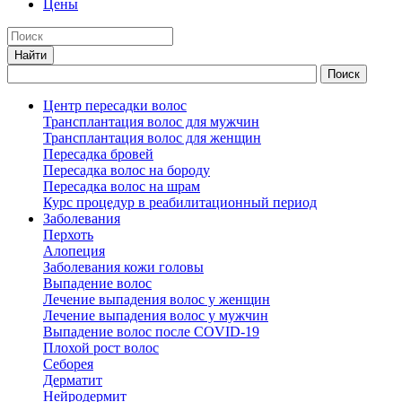
Цены
Центр пересадки волос
Трансплантация волос для мужчин
Трансплантация волос для женщин
Пересадка бровей
Пересадка волос на бороду
Пересадка волос на шрам
Курс процедур в реабилитационный период
Заболевания
Перхоть
Алопеция
Заболевания кожи головы
Выпадение волос
Лечение выпадения волос у женщин
Лечение выпадения волос у мужчин
Выпадение волос после COVID-19
Плохой рост волос
Cеборея
Дерматит
Нейродермит