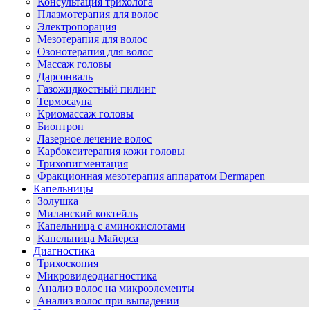
Консультация трихолога
Плазмотерапия для волос
Электропорация
Мезотерапия для волос
Озонотерапия для волос
Массаж головы
Дарсонваль
Газожидкостный пилинг
Термосауна
Криомассаж головы
Биоптрон
Лазерное лечение волос
Карбокситерапия кожи головы
Трихопигментация
Фракционная мезотерапия аппаратом Dermapen
Капельницы
Золушка
Миланский коктейль
Капельница с аминокислотами
Капельница Майерса
Диагностика
Трихоскопия
Микровидеодиагностика
Анализ волос на микроэлементы
Анализ волос при выпадении