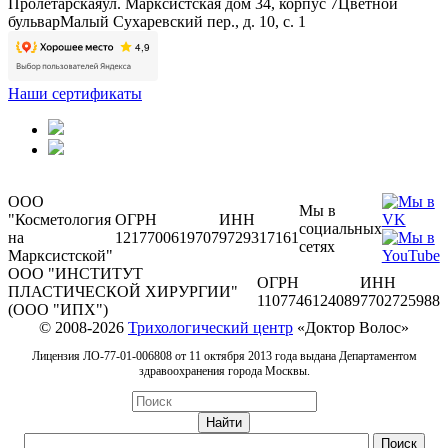
Пролетарская
ул. Марксистская дом 34, корпус 7
Цветной
бульвар
Малый Сухаревский пер., д. 10, с. 1
Наши сертификаты
ООО
Мы в
"Косметология
ОГРН
ИНН
социальных
на
1217700619707
9729317161
сетях
Марксистской"
ООО "ИНСТИТУТ
ОГРН
ИНН
ПЛАСТИЧЕСКОЙ ХИРУРГИИ"
1107746124089
7702725988
(ООО "ИПХ")
© 2008-2026
Трихологический центр
«Доктор Волос»
Лицензия ЛО-77-01-006808 от 11 октября 2013 года выдана Департаментом
здравоохранения города Москвы.