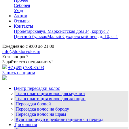
Прочее
Себорея
Уход
Акции
Отзывы
Контакты
Пролетарская
ул. Марксистская дом 34, корпус 7
Цветной бульвар
Малый Сухаревский пер., д. 10, с. 1
Ежедневно с 9:00 до 21:00
info@doktorvolos.ru
Есть вопрос?
Задайте его специалисту!
+7
(495)
788-35-93
Запись на прием
Центр пересадки волос
Трансплантация волос для мужчин
Трансплантация волос для женщин
Пересадка бровей
Пересадка волос на бороду
Пересадка волос на шрам
Курс процедур в реабилитационный период
Трихология