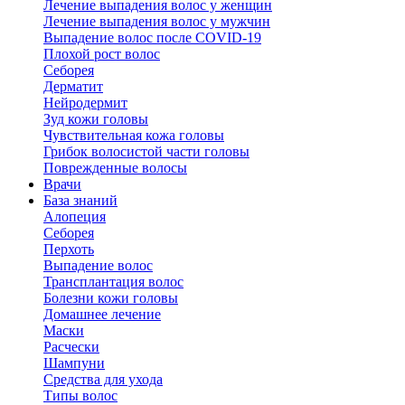
Лечение выпадения волос у женщин
Лечение выпадения волос у мужчин
Выпадение волос после COVID-19
Плохой рост волос
Cеборея
Дерматит
Нейродермит
Зуд кожи головы
Чувствительная кожа головы
Грибок волосистой части головы
Поврежденные волосы
Врачи
База знаний
Алопеция
Себорея
Перхоть
Выпадение волос
Трансплантация волос
Болезни кожи головы
Домашнее лечение
Маски
Расчески
Шампуни
Средства для ухода
Типы волос