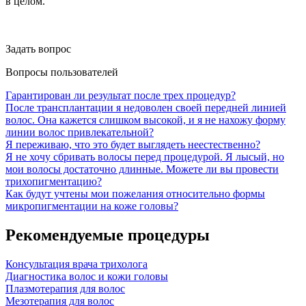
в целом.
Задать вопрос
Вопросы пользователей
Гарантирован ли результат после трех процедур?
После трансплантации я недоволен своей передней линией
волос. Она кажется слишком высокой, и я не нахожу форму
линии волос привлекательной?
Я переживаю, что это будет выглядеть неестественно?
Я не хочу сбривать волосы перед процедурой. Я лысый, но
мои волосы достаточно длинные. Можете ли вы провести
трихопигментацию?
Как будут учтены мои пожелания относительно формы
микропигментации на коже головы?
Рекомендуемые процедуры
Консультация врача трихолога
Диагностика волос и кожи головы
Плазмотерапия для волос
Мезотерапия для волос