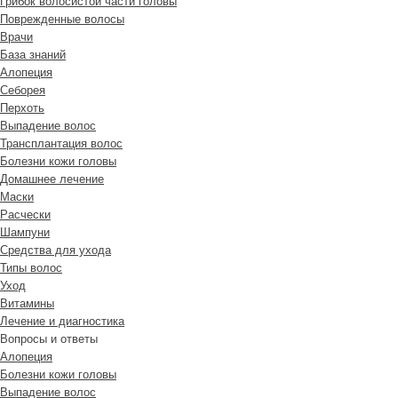
Грибок волосистой части головы
Поврежденные волосы
Врачи
База знаний
Алопеция
Себорея
Перхоть
Выпадение волос
Трансплантация волос
Болезни кожи головы
Домашнее лечение
Маски
Расчески
Шампуни
Средства для ухода
Типы волос
Уход
Витамины
Лечение и диагностика
Вопросы и ответы
Алопеция
Болезни кожи головы
Выпадение волос