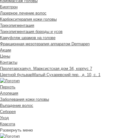
Криомассаж головы
Биоптрон
Лазерное лечение волос
Карбокситерапия кожи головы
Трихопигментация
Трихопигментация бороды и усов
Камуфляж шрамов на голове
Фракционная мезотерапия аппаратом Dermapen
Акции
Цены
Контакты
Пролетарская
ул. Марксистская дом 34, корпус 7
Цветной бульвар
Малый Сухаревский пер., д. 10, с. 1
Перхоть
Алопеция
Заболевания кожи головы
Выпадение волос
Cеборея
Уход
Красота
Развернуть меню