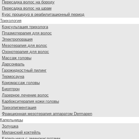
Пересадка волос на бороду
Пересадка волос на шрам
Курс процедур в реабилитационный период
Трихология
Консультация трихолога
Плазмотерапия для волос
Электропорация
Мезотерапия для волос
Озонотерапия для волос
Массаж головы
Дарсонваль
Газожидкостный пилинг
Термосауна
Криомассаж головы
Биоптрон
Лазерное лечение волос
Карбокситерапия кожи головы
Трихопигментация
Фракционная мезотерапия аппаратом Dermapen
Капельницы
Золушка
Миланский коктейль
Капельница с аминокислотами