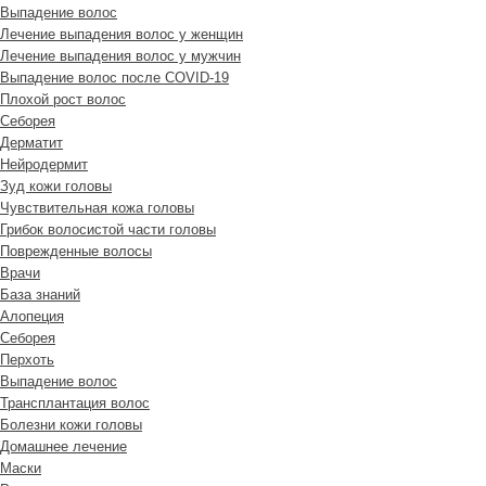
Выпадение волос
Лечение выпадения волос у женщин
Лечение выпадения волос у мужчин
Выпадение волос после COVID-19
Плохой рост волос
Cеборея
Дерматит
Нейродермит
Зуд кожи головы
Чувствительная кожа головы
Грибок волосистой части головы
Поврежденные волосы
Врачи
База знаний
Алопеция
Себорея
Перхоть
Выпадение волос
Трансплантация волос
Болезни кожи головы
Домашнее лечение
Маски