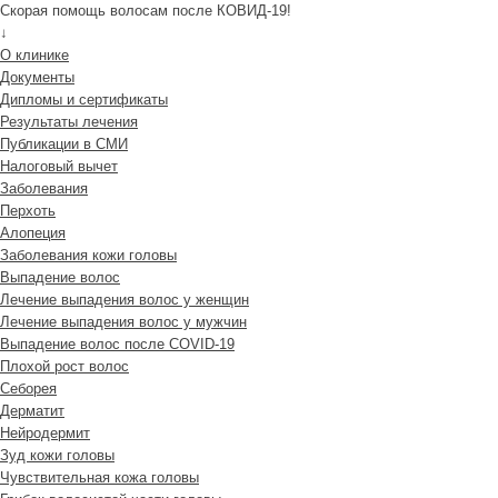
Скорая помощь волосам после КОВИД-19!
↓
О клинике
Документы
Дипломы и сертификаты
Результаты лечения
Публикации в СМИ
Налоговый вычет
Заболевания
Перхоть
Алопеция
Заболевания кожи головы
Выпадение волос
Лечение выпадения волос у женщин
Лечение выпадения волос у мужчин
Выпадение волос после COVID-19
Плохой рост волос
Cеборея
Дерматит
Нейродермит
Зуд кожи головы
Чувствительная кожа головы