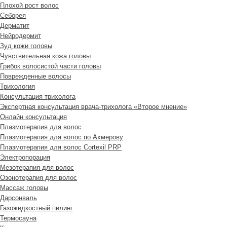
Плохой рост волос
Cеборея
Дерматит
Нейродермит
Зуд кожи головы
Чувствительная кожа головы
Грибок волосистой части головы
Поврежденные волосы
Трихология
Консультация трихолога
Экспертная консультация врача-трихолога «Второе мнение»
Онлайн консультация
Плазмотерапия для волос
Плазмотерапия для волос по Ахмерову
Плазмотерапия для волос Cortexil PRP
Электропорация
Мезотерапия для волос
Озонотерапия для волос
Массаж головы
Дарсонваль
Газожидкостный пилинг
Термосауна