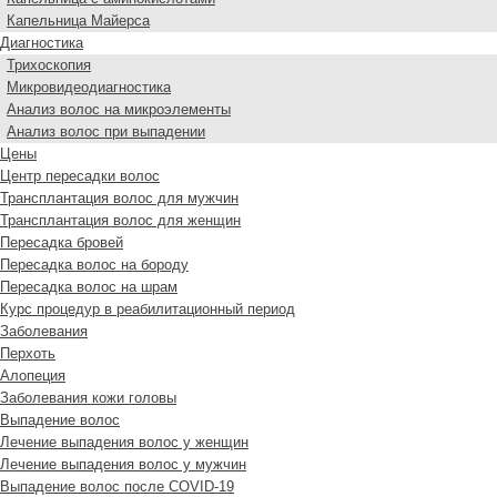
Капельница Майерса
Диагностика
Трихоскопия
Микровидеодиагностика
Анализ волос на микроэлементы
Анализ волос при выпадении
Цены
Центр пересадки волос
Трансплантация волос для мужчин
Трансплантация волос для женщин
Пересадка бровей
Пересадка волос на бороду
Пересадка волос на шрам
Курс процедур в реабилитационный период
Заболевания
Перхоть
Алопеция
Заболевания кожи головы
Выпадение волос
Лечение выпадения волос у женщин
Лечение выпадения волос у мужчин
Выпадение волос после COVID-19