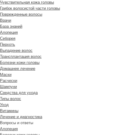
Чувствительная кожа головы
Грибок волосистой части головы
Поврежденные волосы
Врачи
База знаний
Алопеция
Себорея
Перхоть
Выпадение волос
Трансплантация волос
Болезни кожи головы
Домашнее лечение
Маски
Расчески
Шампуни
Средства для ухода
Типы волос
Уход
Витамины
Лечение и диагностика
Вопросы и ответы
Алопеция
Болезни кожи головы