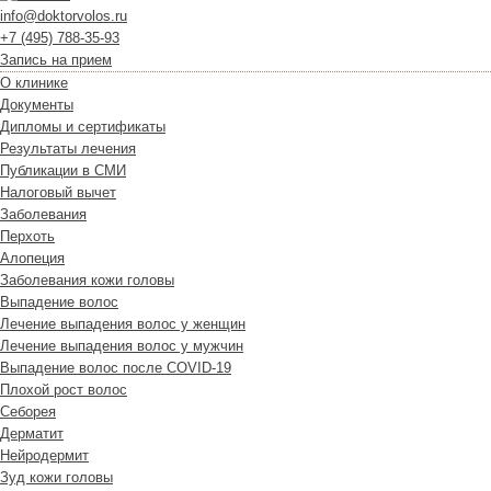
info@doktorvolos.ru
+7
(495)
788-35-93
Запись на прием
О клинике
Документы
Дипломы и сертификаты
Результаты лечения
Публикации в СМИ
Налоговый вычет
Заболевания
Перхоть
Алопеция
Заболевания кожи головы
Выпадение волос
Лечение выпадения волос у женщин
Лечение выпадения волос у мужчин
Выпадение волос после COVID-19
Плохой рост волос
Cеборея
Дерматит
Нейродермит
Зуд кожи головы