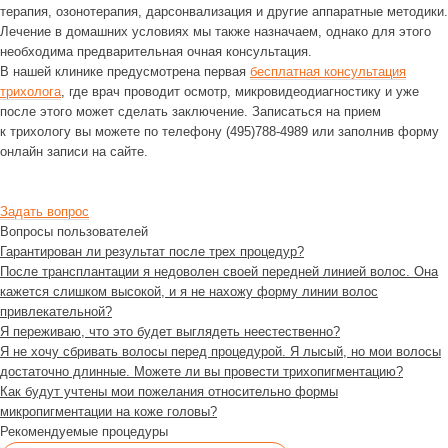
терапия, озонотерапия, дарсонвализация и другие аппаратные методики.
Лечение в домашних условиях мы также назначаем, однако для этого
необходима предварительная очная консультация.
В нашей клинике предусмотрена первая
бесплатная консультация
трихолога
, где врач проводит осмотр, микровидеодиагностику и уже
после этого может сделать заключение. Записаться на прием
к трихологу вы можете по телефону (495)788-4989 или заполнив форму
онлайн записи на сайте.
Задать вопрос
Вопросы пользователей
Гарантирован ли результат после трех процедур?
После трансплантации я недоволен своей передней линией волос. Она
кажется слишком высокой, и я не нахожу форму линии волос
привлекательной?
Я переживаю, что это будет выглядеть неестественно?
Я не хочу сбривать волосы перед процедурой. Я лысый, но мои волосы
достаточно длинные. Можете ли вы провести трихопигментацию?
Как будут учтены мои пожелания относительно формы
микропигментации на коже головы?
Рекомендуемые процедуры