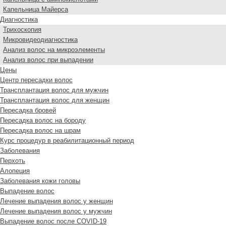
Капельница Майерса
Диагностика
Трихоскопия
Микровидеодиагностика
Анализ волос на микроэлементы
Анализ волос при выпадении
Цены
Центр пересадки волос
Трансплантация волос для мужчин
Трансплантация волос для женщин
Пересадка бровей
Пересадка волос на бороду
Пересадка волос на шрам
Курс процедур в реабилитационный период
Заболевания
Перхоть
Алопеция
Заболевания кожи головы
Выпадение волос
Лечение выпадения волос у женщин
Лечение выпадения волос у мужчин
Выпадение волос после COVID-19