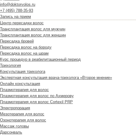
info@doktorvolos.ru
+7
(495)
788-35-93
Запись на прием
Центр пересадки волос
Трансплантация волос для мужчин
Трансплантация волос для женщин
Пересадка бровей
Пересадка волос на бороду
Пересадка волос на шрам
Курс процедур в реабилитационный период
Трихология
Консультация трихолога
Экспертная консультация врача-трихолога «Второе мнение»
Онлайн консультация
Плазмотерапия для волос
Плазмотерапия для волос по Ахмерову
Плазмотерапия для волос Cortexil PRP
Электропорация
Мезотерапия для волос
Озонотерапия для волос
Массаж головы
Дарсонваль