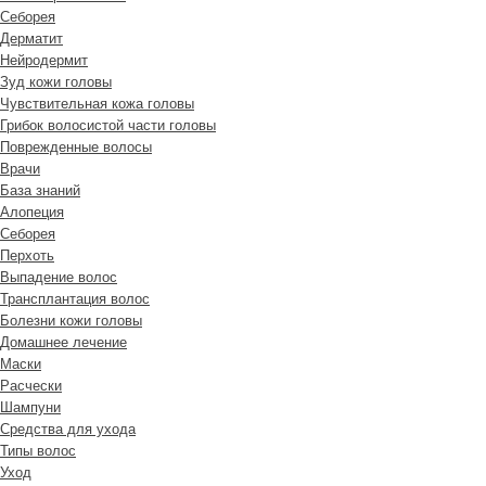
Cеборея
Дерматит
Нейродермит
Зуд кожи головы
Чувствительная кожа головы
Грибок волосистой части головы
Поврежденные волосы
Врачи
База знаний
Алопеция
Себорея
Перхоть
Выпадение волос
Трансплантация волос
Болезни кожи головы
Домашнее лечение
Маски
Расчески
Шампуни
Средства для ухода
Типы волос
Уход