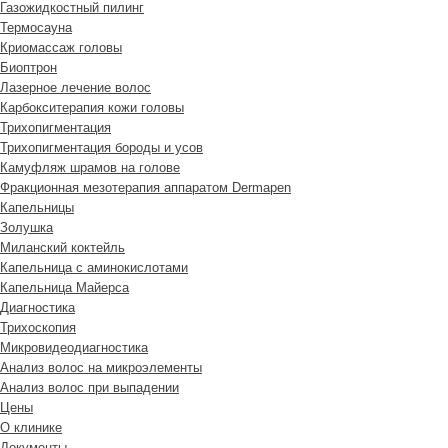
Газожидкостный пилинг
Термосауна
Криомассаж головы
Биоптрон
Лазерное лечение волос
Карбокситерапия кожи головы
Трихопигментация
Трихопигментация бороды и усов
Камуфляж шрамов на голове
Фракционная мезотерапия аппаратом Dermapen
Капельницы
Золушка
Миланский коктейль
Капельница с аминокислотами
Капельница Майерса
Диагностика
Трихоскопия
Микровидеодиагностика
Анализ волос на микроэлементы
Анализ волос при выпадении
Цены
О клинике
Документы