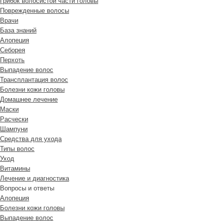
Грибок волосистой части головы
Поврежденные волосы
Врачи
База знаний
Алопеция
Себорея
Перхоть
Выпадение волос
Трансплантация волос
Болезни кожи головы
Домашнее лечение
Маски
Расчески
Шампуни
Средства для ухода
Типы волос
Уход
Витамины
Лечение и диагностика
Вопросы и ответы
Алопеция
Болезни кожи головы
Выпадение волос