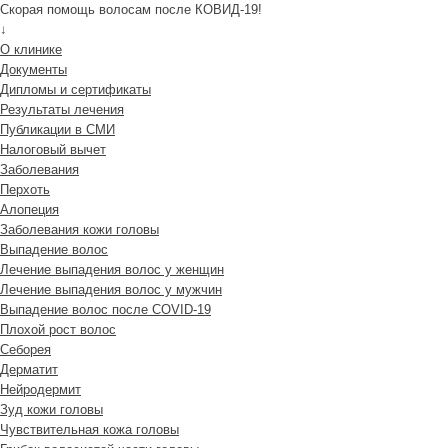
Скорая помощь волосам после КОВИД-19!
↓
О клинике
Документы
Дипломы и сертификаты
Результаты лечения
Публикации в СМИ
Налоговый вычет
Заболевания
Перхоть
Алопеция
Заболевания кожи головы
Выпадение волос
Лечение выпадения волос у женщин
Лечение выпадения волос у мужчин
Выпадение волос после COVID-19
Плохой рост волос
Cеборея
Дерматит
Нейродермит
Зуд кожи головы
Чувствительная кожа головы