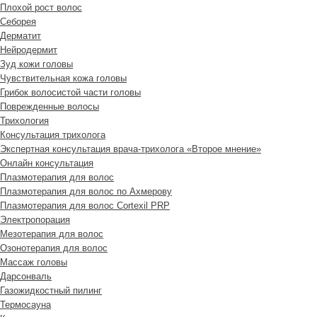
Плохой рост волос
Cеборея
Дерматит
Нейродермит
Зуд кожи головы
Чувствительная кожа головы
Грибок волосистой части головы
Поврежденные волосы
Трихология
Консультация трихолога
Экспертная консультация врача-трихолога «Второе мнение»
Онлайн консультация
Плазмотерапия для волос
Плазмотерапия для волос по Ахмерову
Плазмотерапия для волос Cortexil PRP
Электропорация
Мезотерапия для волос
Озонотерапия для волос
Массаж головы
Дарсонваль
Газожидкостный пилинг
Термосауна