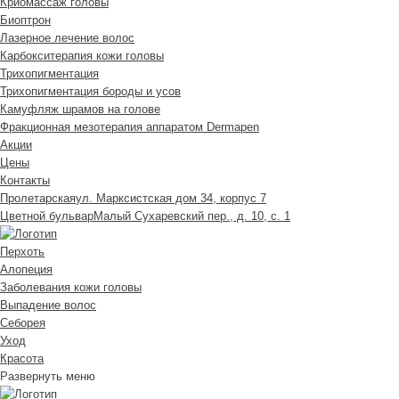
Криомассаж головы
Биоптрон
Лазерное лечение волос
Карбокситерапия кожи головы
Трихопигментация
Трихопигментация бороды и усов
Камуфляж шрамов на голове
Фракционная мезотерапия аппаратом Dermapen
Акции
Цены
Контакты
Пролетарская
ул. Марксистская дом 34, корпус 7
Цветной бульвар
Малый Сухаревский пер., д. 10, с. 1
Перхоть
Алопеция
Заболевания кожи головы
Выпадение волос
Cеборея
Уход
Красота
Развернуть меню