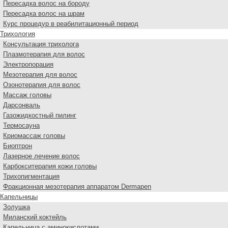
Пересадка волос на бороду
Пересадка волос на шрам
Курс процедур в реабилитационный период
Трихология
Консультация трихолога
Плазмотерапия для волос
Электропорация
Мезотерапия для волос
Озонотерапия для волос
Массаж головы
Дарсонваль
Газожидкостный пилинг
Термосауна
Криомассаж головы
Биоптрон
Лазерное лечение волос
Карбокситерапия кожи головы
Трихопигментация
Фракционная мезотерапия аппаратом Dermapen
Капельницы
Золушка
Миланский коктейль
Капельница с аминокислотами