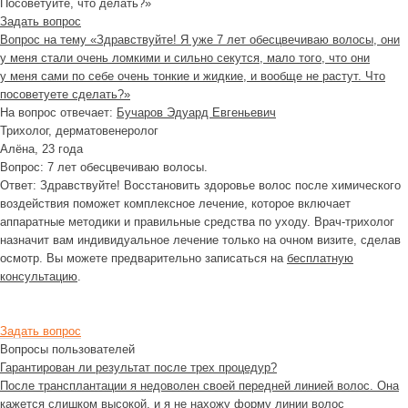
Посоветуйте, что делать?»
Задать вопрос
Вопрос на тему «Здравствуйте! Я уже 7 лет обесцвечиваю волосы, они
у меня стали очень ломкими и сильно секутся, мало того, что они
у меня сами по себе очень тонкие и жидкие, и вообще не растут. Что
посоветуете сделать?»
На вопрос отвечает:
Бучаров Эдуард Евгеньевич
Трихолог, дерматовенеролог
Алёна
, 23 года
Вопрос:
7 лет обесцвечиваю волосы.
Ответ:
Здравствуйте! Восстановить здоровье волос после химического
воздействия поможет комплексное лечение, которое включает
аппаратные методики и правильные средства по уходу. Врач-трихолог
назначит вам индивидуальное лечение только на очном визите, сделав
осмотр. Вы можете предварительно записаться на
бесплатную
консультацию
.
Задать вопрос
Вопросы пользователей
Гарантирован ли результат после трех процедур?
После трансплантации я недоволен своей передней линией волос. Она
кажется слишком высокой, и я не нахожу форму линии волос