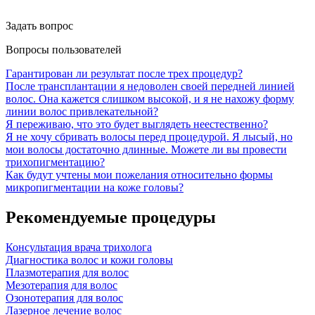
Задать вопрос
Вопросы пользователей
Гарантирован ли результат после трех процедур?
После трансплантации я недоволен своей передней линией
волос. Она кажется слишком высокой, и я не нахожу форму
линии волос привлекательной?
Я переживаю, что это будет выглядеть неестественно?
Я не хочу сбривать волосы перед процедурой. Я лысый, но
мои волосы достаточно длинные. Можете ли вы провести
трихопигментацию?
Как будут учтены мои пожелания относительно формы
микропигментации на коже головы?
Рекомендуемые процедуры
Консультация врача трихолога
Диагностика волос и кожи головы
Плазмотерапия для волос
Мезотерапия для волос
Озонотерапия для волос
Лазерное лечение волос