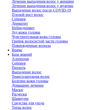
Лечение выпадения волос у женщин
Лечение выпадения волос у мужчин
Выпадение волос после COVID-19
Плохой рост волос
Cеборея
Дерматит
Нейродермит
Зуд кожи головы
Чувствительная кожа головы
Грибок волосистой части головы
Поврежденные волосы
Врачи
База знаний
Алопеция
Себорея
Перхоть
Выпадение волос
Трансплантация волос
Болезни кожи головы
Домашнее лечение
Маски
Расчески
Шампуни
Средства для ухода
Типы волос