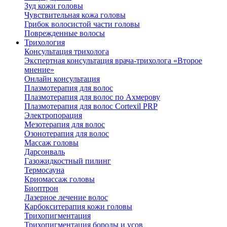
Зуд кожи головы
Чувствительная кожа головы
Грибок волосистой части головы
Поврежденные волосы
Трихология
Консультация трихолога
Экспертная консультация врача-трихолога «Второе
мнение»
Онлайн консультация
Плазмотерапия для волос
Плазмотерапия для волос по Ахмерову
Плазмотерапия для волос Cortexil PRP
Электропорация
Мезотерапия для волос
Озонотерапия для волос
Массаж головы
Дарсонваль
Газожидкостный пилинг
Термосауна
Криомассаж головы
Биоптрон
Лазерное лечение волос
Карбокситерапия кожи головы
Трихопигментация
Трихопигментация бороды и усов