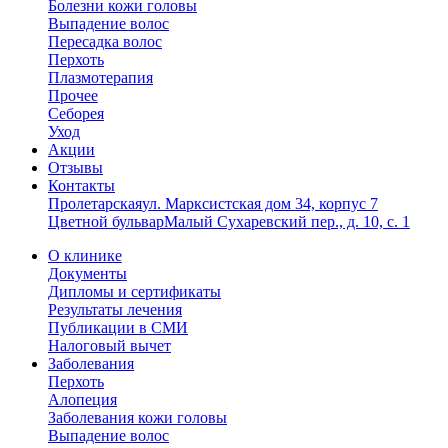
Болезни кожи головы
Выпадение волос
Пересадка волос
Перхоть
Плазмотерапия
Прочее
Себорея
Уход
Акции
Отзывы
Контакты
Пролетарская
ул. Марксистская дом 34, корпус 7
Цветной бульвар
Малый Сухаревский пер., д. 10, с. 1
О клинике
Документы
Дипломы и сертификаты
Результаты лечения
Публикации в СМИ
Налоговый вычет
Заболевания
Перхоть
Алопеция
Заболевания кожи головы
Выпадение волос