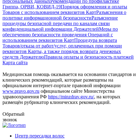
персональных данных
Рекомендации по профилактике
Гриппа, ОРВИ, КОВИД-19
Порядок оформления и оплаты
Товаров с использованием реквизитов Карт
Разъяснения о
политике информационной безопасности
Разъяснение
процедуры безопасной передачи по каналам связи
конфиденциальной информации Держателей
Меры по
обеспечению безопасности проведения Операций с
использованием реквизитов Карт
Процедура возврата
Товаров/отказа от работ/услуг, оплаченных при помощи
реквизитов Карты, а также порядок возврата денежных
средств Держателю
Правила оплаты и безопасность платежей
Карта сайта
Медицинская помощь оказывается на основании стандартов и
клинических рекомендаций, которые размещены на
официальном интернет-портале правовой информации
www.pravo.gov.ru
официальном сайте Министерства
здравоохранения РФ
https://minzdrav.gov.ru/
, на которых
размещён рубрикатор клинических рекомендаций.
Обратный
звонок
Центр пересадки волос