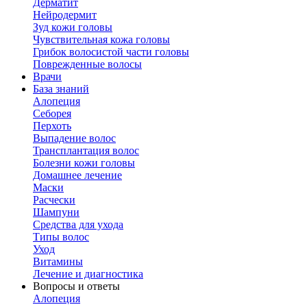
Дерматит
Нейродермит
Зуд кожи головы
Чувствительная кожа головы
Грибок волосистой части головы
Поврежденные волосы
Врачи
База знаний
Алопеция
Себорея
Перхоть
Выпадение волос
Трансплантация волос
Болезни кожи головы
Домашнее лечение
Маски
Расчески
Шампуни
Средства для ухода
Типы волос
Уход
Витамины
Лечение и диагностика
Вопросы и ответы
Алопеция