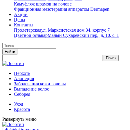
Камуфляж шрамов на голове
Фракционная мезотерапия аппаратом Dermapen
Акции
Цены
Контакты
Пролетарская
ул. Марксистская дом 34, корпус 7
Цветной бульвар
Малый Сухаревский пер., д. 10, с. 1
Перхоть
Алопеция
Заболевания кожи головы
Выпадение волос
Cеборея
Уход
Красота
Развернуть меню
info@doktorvolos.ru