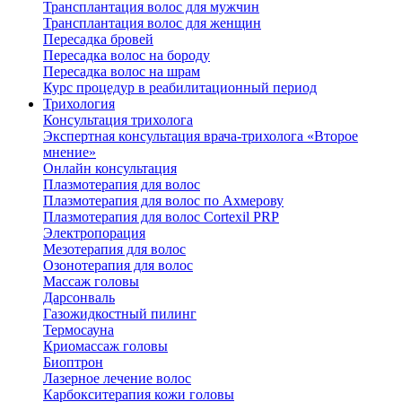
Трансплантация волос для мужчин
Трансплантация волос для женщин
Пересадка бровей
Пересадка волос на бороду
Пересадка волос на шрам
Курс процедур в реабилитационный период
Трихология
Консультация трихолога
Экспертная консультация врача-трихолога «Второе
мнение»
Онлайн консультация
Плазмотерапия для волос
Плазмотерапия для волос по Ахмерову
Плазмотерапия для волос Cortexil PRP
Электропорация
Мезотерапия для волос
Озонотерапия для волос
Массаж головы
Дарсонваль
Газожидкостный пилинг
Термосауна
Криомассаж головы
Биоптрон
Лазерное лечение волос
Карбокситерапия кожи головы