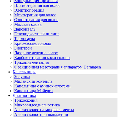
Консультация трихолога
Плазмотерапия для волос
Электропорация
Мезотерапия для волос
Озонотерапия для волос
Массаж головы
Дарсонваль
Газожидкостный пилинг
Термосауна
Криомассаж головы
Биоптрон
Лазерное лечение волос
Карбокситерапия кожи головы
Трихопигментация
Фракционная мезотерапия аппаратом Dermapen
Капельницы
Золушка
Миланский коктейль
Капельница с аминокислотами
Капельница Майерса
Диагностика
Трихоскопия
Микровидеодиагностика
Анализ волос на микроэлементы
Анализ волос при выпадении