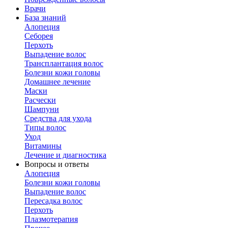
Врачи
База знаний
Алопеция
Себорея
Перхоть
Выпадение волос
Трансплантация волос
Болезни кожи головы
Домашнее лечение
Маски
Расчески
Шампуни
Средства для ухода
Типы волос
Уход
Витамины
Лечение и диагностика
Вопросы и ответы
Алопеция
Болезни кожи головы
Выпадение волос
Пересадка волос
Перхоть
Плазмотерапия