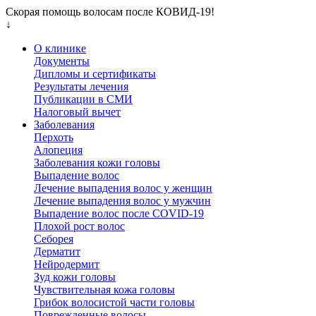
Скорая помощь волосам после КОВИД-19!
↓
О клинике
Документы
Дипломы и сертификаты
Результаты лечения
Публикации в СМИ
Налоговый вычет
Заболевания
Перхоть
Алопеция
Заболевания кожи головы
Выпадение волос
Лечение выпадения волос у женщин
Лечение выпадения волос у мужчин
Выпадение волос после COVID-19
Плохой рост волос
Cеборея
Дерматит
Нейродермит
Зуд кожи головы
Чувствительная кожа головы
Грибок волосистой части головы
Поврежденные волосы