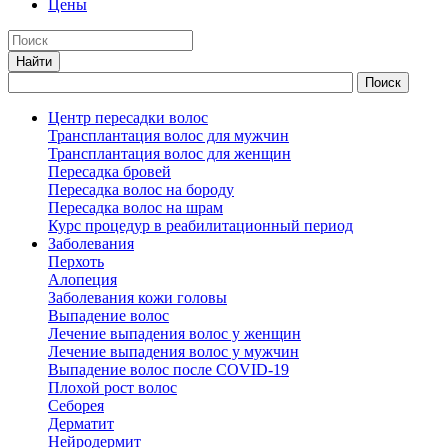
Цены
Центр пересадки волос
Трансплантация волос для мужчин
Трансплантация волос для женщин
Пересадка бровей
Пересадка волос на бороду
Пересадка волос на шрам
Курс процедур в реабилитационный период
Заболевания
Перхоть
Алопеция
Заболевания кожи головы
Выпадение волос
Лечение выпадения волос у женщин
Лечение выпадения волос у мужчин
Выпадение волос после COVID-19
Плохой рост волос
Cеборея
Дерматит
Нейродермит