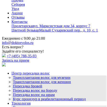
Прочее
Себорея
Уход
Акции
Отзывы
Контакты
Пролетарская
ул. Марксистская дом 34, корпус 7
Цветной бульвар
Малый Сухаревский пер., д. 10, с. 1
Ежедневно с 9:00 до 21:00
info@doktorvolos.ru
Есть вопрос?
Задайте его специалисту!
+7
(495)
788-35-93
Запись на прием
Центр пересадки волос
Трансплантация волос для мужчин
Трансплантация волос для женщин
Пересадка бровей
Пересадка волос на бороду
Пересадка волос на шрам
Курс процедур в реабилитационный период
Трихология