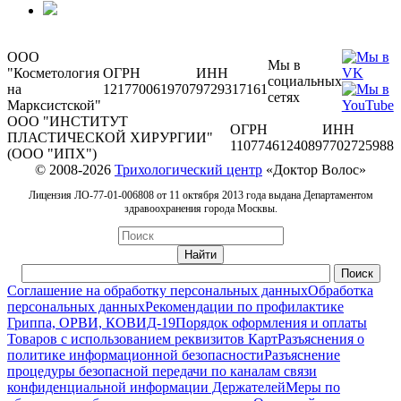
ООО
Мы в
"Косметология
ОГРН
ИНН
социальных
на
1217700619707
9729317161
сетях
Марксистской"
ООО "ИНСТИТУТ
ОГРН
ИНН
ПЛАСТИЧЕСКОЙ ХИРУРГИИ"
1107746124089
7702725988
(ООО "ИПХ")
© 2008-2026
Трихологический центр
«Доктор Волос»
Лицензия ЛО-77-01-006808 от 11 октября 2013 года выдана Департаментом
здравоохранения города Москвы.
Соглашение на обработку персональных данных
Обработка
персональных данных
Рекомендации по профилактике
Гриппа, ОРВИ, КОВИД-19
Порядок оформления и оплаты
Товаров с использованием реквизитов Карт
Разъяснения о
политике информационной безопасности
Разъяснение
процедуры безопасной передачи по каналам связи
конфиденциальной информации Держателей
Меры по