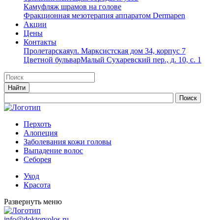
Камуфляж шрамов на голове
Фракционная мезотерапия аппаратом Dermapen
Акции
Цены
Контакты
Пролетарская
ул. Марксистская дом 34, корпус 7
Цветной бульвар
Малый Сухаревский пер., д. 10, с. 1
Перхоть
Алопеция
Заболевания кожи головы
Выпадение волос
Cеборея
Уход
Красота
Развернуть меню
info@doktorvolos.ru