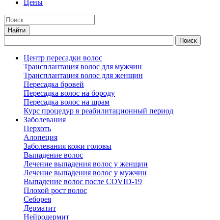
Цены
Центр пересадки волос
Трансплантация волос для мужчин
Трансплантация волос для женщин
Пересадка бровей
Пересадка волос на бороду
Пересадка волос на шрам
Курс процедур в реабилитационный период
Заболевания
Перхоть
Алопеция
Заболевания кожи головы
Выпадение волос
Лечение выпадения волос у женщин
Лечение выпадения волос у мужчин
Выпадение волос после COVID-19
Плохой рост волос
Cеборея
Дерматит
Нейродермит