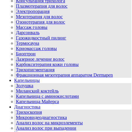
Консультация трихолога
Плазмотерапия для волос
Электропорация
Мезотерапия для волос
Озонотерапия для волос
Массаж головы
Дарсонваль
Газожидкостный пилинг
Термосауна
Криомассаж головы
Биоптрон
Лазерное лечение волос
Карбокситерапия кожи головы
Трихопигментация
Фракционная мезотерапия аппаратом Dermapen
Капельницы
Золушка
Миланский коктейль
Капельница с аминокислотами
Капельница Майерса
Диагностика
Трихоскопия
Микровидеодиагностика
Анализ волос на микроэлементы
Анализ волос при выпадении