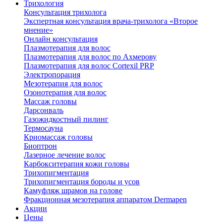
Трихология
Консультация трихолога
Экспертная консультация врача-трихолога «Второе
мнение»
Онлайн консультация
Плазмотерапия для волос
Плазмотерапия для волос по Ахмерову
Плазмотерапия для волос Cortexil PRP
Электропорация
Мезотерапия для волос
Озонотерапия для волос
Массаж головы
Дарсонваль
Газожидкостный пилинг
Термосауна
Криомассаж головы
Биоптрон
Лазерное лечение волос
Карбокситерапия кожи головы
Трихопигментация
Трихопигментация бороды и усов
Камуфляж шрамов на голове
Фракционная мезотерапия аппаратом Dermapen
Акции
Цены