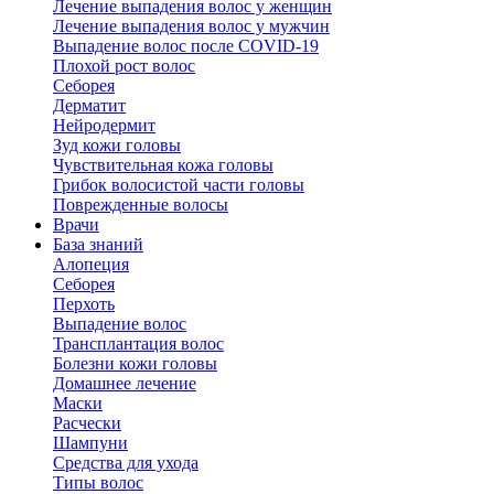
Лечение выпадения волос у женщин
Лечение выпадения волос у мужчин
Выпадение волос после COVID-19
Плохой рост волос
Cеборея
Дерматит
Нейродермит
Зуд кожи головы
Чувствительная кожа головы
Грибок волосистой части головы
Поврежденные волосы
Врачи
База знаний
Алопеция
Себорея
Перхоть
Выпадение волос
Трансплантация волос
Болезни кожи головы
Домашнее лечение
Маски
Расчески
Шампуни
Средства для ухода
Типы волос