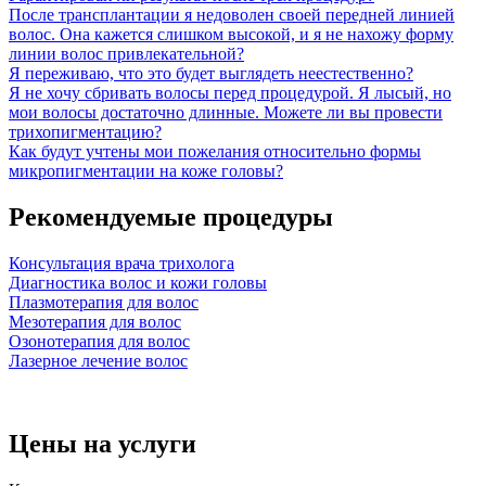
После трансплантации я недоволен своей передней линией
волос. Она кажется слишком высокой, и я не нахожу форму
линии волос привлекательной?
Я переживаю, что это будет выглядеть неестественно?
Я не хочу сбривать волосы перед процедурой. Я лысый, но
мои волосы достаточно длинные. Можете ли вы провести
трихопигментацию?
Как будут учтены мои пожелания относительно формы
микропигментации на коже головы?
Рекомендуемые процедуры
Консультация врача трихолога
Диагностика волос и кожи головы
Плазмотерапия для волос
Мезотерапия для волос
Озонотерапия для волос
Лазерное лечение волос
Цены на услуги