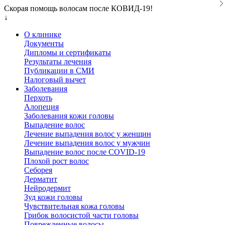
Скорая помощь волосам после КОВИД-19!
↓
О клинике
Документы
Дипломы и сертификаты
Результаты лечения
Публикации в СМИ
Налоговый вычет
Заболевания
Перхоть
Алопеция
Заболевания кожи головы
Выпадение волос
Лечение выпадения волос у женщин
Лечение выпадения волос у мужчин
Выпадение волос после COVID-19
Плохой рост волос
Cеборея
Дерматит
Нейродермит
Зуд кожи головы
Чувствительная кожа головы
Грибок волосистой части головы
Поврежденные волосы