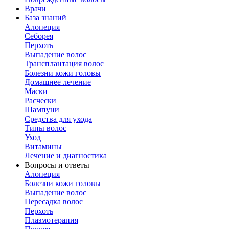
Врачи
База знаний
Алопеция
Себорея
Перхоть
Выпадение волос
Трансплантация волос
Болезни кожи головы
Домашнее лечение
Маски
Расчески
Шампуни
Средства для ухода
Типы волос
Уход
Витамины
Лечение и диагностика
Вопросы и ответы
Алопеция
Болезни кожи головы
Выпадение волос
Пересадка волос
Перхоть
Плазмотерапия