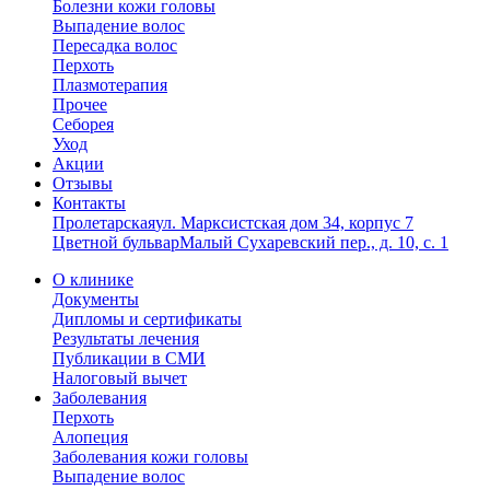
Болезни кожи головы
Выпадение волос
Пересадка волос
Перхоть
Плазмотерапия
Прочее
Себорея
Уход
Акции
Отзывы
Контакты
Пролетарская
ул. Марксистская дом 34, корпус 7
Цветной бульвар
Малый Сухаревский пер., д. 10, с. 1
О клинике
Документы
Дипломы и сертификаты
Результаты лечения
Публикации в СМИ
Налоговый вычет
Заболевания
Перхоть
Алопеция
Заболевания кожи головы
Выпадение волос