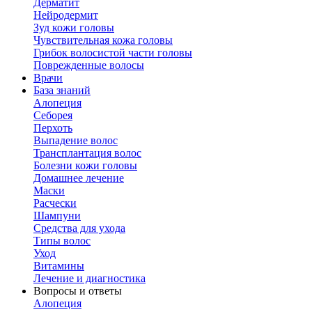
Дерматит
Нейродермит
Зуд кожи головы
Чувствительная кожа головы
Грибок волосистой части головы
Поврежденные волосы
Врачи
База знаний
Алопеция
Себорея
Перхоть
Выпадение волос
Трансплантация волос
Болезни кожи головы
Домашнее лечение
Маски
Расчески
Шампуни
Средства для ухода
Типы волос
Уход
Витамины
Лечение и диагностика
Вопросы и ответы
Алопеция