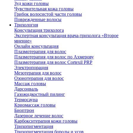
Зуд кожи головы
Чувствительная кожа головы
Грибок волосистой части головы
Поврежденные волосы
Трихология
Консультация трихолога
Экспертная консультация врача-трихолога «Второе
мнение»
Онлайн консультация
Плазмотерапия для волос
Плазмотерапия для волос по Ахмерову
Плазмотерапия для волос Cortexil PRP
Электропорация
Мезотерапия для волос
Озонотерапия для волос
Массаж головы
Дарсонваль
Газожидкостный пилинг
Термосауна
Криомассаж головы
Биоптрон
Лазерное лечение волос
Карбокситерапия кожи головы
Трихопигментация
Трихопигментация бороды и усов