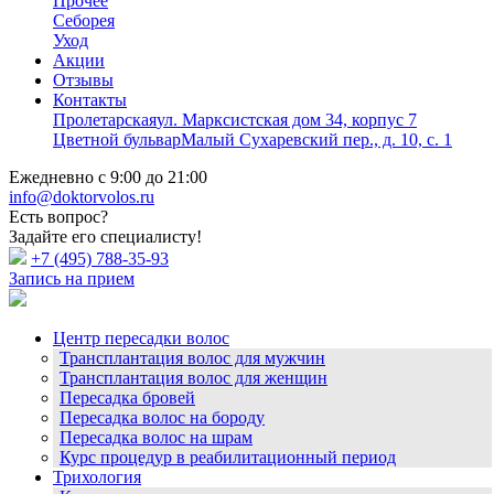
Прочее
Себорея
Уход
Акции
Отзывы
Контакты
Пролетарская
ул. Марксистская дом 34, корпус 7
Цветной бульвар
Малый Сухаревский пер., д. 10, с. 1
Ежедневно с 9:00 до 21:00
info@doktorvolos.ru
Есть вопрос?
Задайте его специалисту!
+7
(495)
788-35-93
Запись на прием
Центр пересадки волос
Трансплантация волос для мужчин
Трансплантация волос для женщин
Пересадка бровей
Пересадка волос на бороду
Пересадка волос на шрам
Курс процедур в реабилитационный период
Трихология