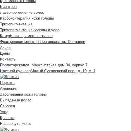
Криомассаж головы
Биоптрон
Лазерное лечение волос
Карбокситерапия кожи головы
Трихопигментация
Трихопигментация бороды и усов
Камуфляж шрамов на голове
Фракционная мезотерапия аппаратом Dermapen
Акции
Цены
Контакты
Пролетарская
ул. Марксистская дом 34, корпус 7
Цветной бульвар
Малый Сухаревский пер., д. 10, с. 1
Перхоть
Алопеция
Заболевания кожи головы
Выпадение волос
Cеборея
Уход
Красота
Развернуть меню