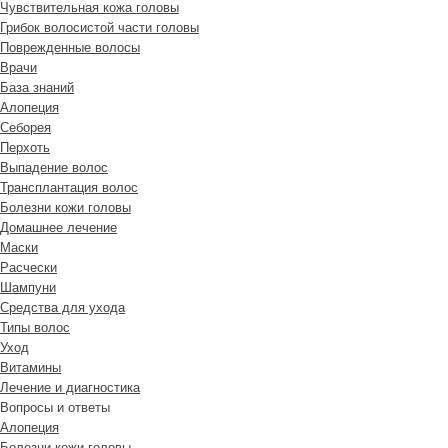
Чувствительная кожа головы
Грибок волосистой части головы
Поврежденные волосы
Врачи
База знаний
Алопеция
Себорея
Перхоть
Выпадение волос
Трансплантация волос
Болезни кожи головы
Домашнее лечение
Маски
Расчески
Шампуни
Средства для ухода
Типы волос
Уход
Витамины
Лечение и диагностика
Вопросы и ответы
Алопеция
Болезни кожи головы