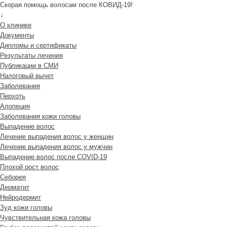
Скорая помощь волосам после КОВИД-19!
↓
О клинике
Документы
Дипломы и сертификаты
Результаты лечения
Публикации в СМИ
Налоговый вычет
Заболевания
Перхоть
Алопеция
Заболевания кожи головы
Выпадение волос
Лечение выпадения волос у женщин
Лечение выпадения волос у мужчин
Выпадение волос после COVID-19
Плохой рост волос
Cеборея
Дерматит
Нейродермит
Зуд кожи головы
Чувствительная кожа головы