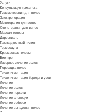
Услуги
Консультация трихолога
Плазмотерапия для волос
Электропорация
Мезотерапия для волос
Озонотерапия для волос
Массаж головы
Дарсонваль
Газожидкостный пилинг
Термосауна
Криомассаж головы
Биоптрон
Лазерное лечение волос
Пересадка волос
Трихопигментация
Трихопигментация бороды и усов
Лечение
Лечение волос
Лечение перхоти
Лечение алопеции
Лечение себореи
Лечение выпадения волос