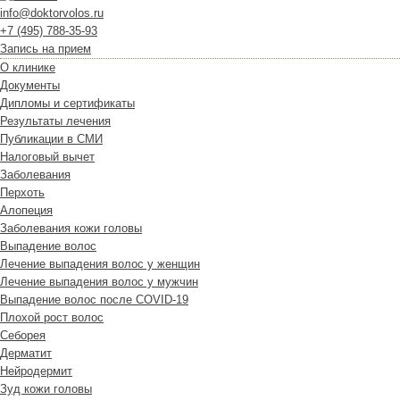
info@doktorvolos.ru
+7
(495)
788-35-93
Запись на прием
О клинике
Документы
Дипломы и сертификаты
Результаты лечения
Публикации в СМИ
Налоговый вычет
Заболевания
Перхоть
Алопеция
Заболевания кожи головы
Выпадение волос
Лечение выпадения волос у женщин
Лечение выпадения волос у мужчин
Выпадение волос после COVID-19
Плохой рост волос
Cеборея
Дерматит
Нейродермит
Зуд кожи головы