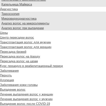
Капельница Майерса
Диагностика
Трихоскопия
Микровидеодиагностика
Анализ волос на микроэлементы
Анализ волос при выпадении
Цены
Центр пересадки волос
Трансплантация волос для мужчин
Трансплантация волос для женщин
Пересадка бровей
Пересадка волос на бороду
Пересадка волос на шрам
Курс процедур в реабилитационный период
Заболевания
Перхоть
Алопеция
Заболевания кожи головы
Выпадение волос
Лечение выпадения волос у женщин
Лечение выпадения волос у мужчин
Выпадение волос после COVID-19