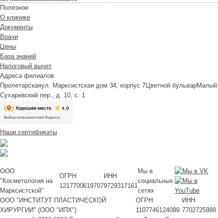
Полезное
О клинике
Документы
Врачи
Цены
База знаний
Налоговый вычет
Адреса филиалов
Пролетарская
ул. Марксистская дом 34, корпус 7
Цветной бульвар
Малый
Сухаревский пер., д. 10, с. 1
Наши сертификаты
ООО
Мы в
ОГРН
ИНН
"Косметология на
социальных
1217700619707
9729317161
Марксистской"
сетях
ООО "ИНСТИТУТ ПЛАСТИЧЕСКОЙ
ОГРН
ИНН
ХИРУРГИИ" (ООО "ИПХ")
1107746124089
7702725988