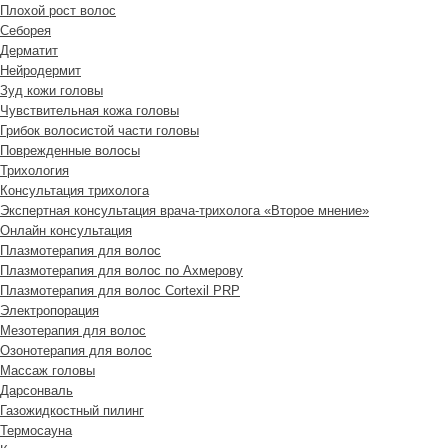
Плохой рост волос
Cеборея
Дерматит
Нейродермит
Зуд кожи головы
Чувствительная кожа головы
Грибок волосистой части головы
Поврежденные волосы
Трихология
Консультация трихолога
Экспертная консультация врача-трихолога «Второе мнение»
Онлайн консультация
Плазмотерапия для волос
Плазмотерапия для волос по Ахмерову
Плазмотерапия для волос Cortexil PRP
Электропорация
Мезотерапия для волос
Озонотерапия для волос
Массаж головы
Дарсонваль
Газожидкостный пилинг
Термосауна