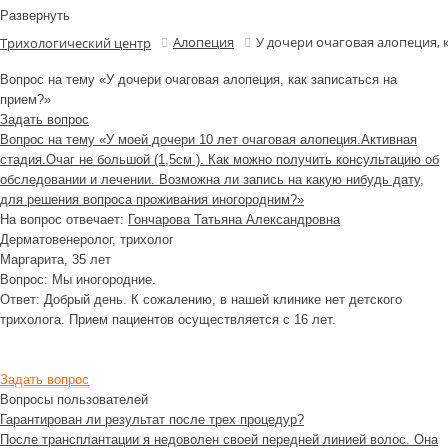
Развернуть
Алопеция
У дочери очаговая алопеция, 
Трихологический центр
Вопрос на тему «У дочери очаговая алопеция, как записаться на
прием?»
Задать вопрос
Вопрос на тему «У моей дочери 10 лет очаговая алопеция.Активная
стадия.Очаг не большой (1,5см ). Как можно получить консультацию об
обследовании и лечении. Возможна ли запись на какую нибудь дату,
для решения вопроса проживания иногородним?»
На вопрос отвечает:
Гончарова Татьяна Александровна
Дерматовенеролог, трихолог
Маргарита
, 35 лет
Вопрос:
Мы иногородние.
Ответ:
Добрый день. К сожалению, в нашей клинике нет детского
трихолога. Прием пациентов осуществляется с 16 лет.
Задать вопрос
Вопросы пользователей
Гарантирован ли результат после трех процедур?
После трансплантации я недоволен своей передней линией волос. Она