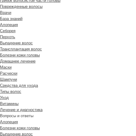
Грибок волосистой части головы
Поврежденные волосы
Врачи
База знаний
Алопеция
Себорея
Перхоть
Выпадение волос
Трансплантация волос
Болезни кожи головы
Домашнее лечение
Маски
Расчески
Шампуни
Средства для ухода
Типы волос
Уход
Витамины
Лечение и диагностика
Вопросы и ответы
Алопеция
Болезни кожи головы
Выпадение волос