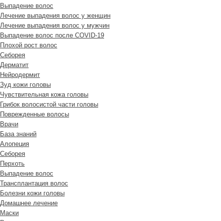
Выпадение волос
Лечение выпадения волос у женщин
Лечение выпадения волос у мужчин
Выпадение волос после COVID-19
Плохой рост волос
Cеборея
Дерматит
Нейродермит
Зуд кожи головы
Чувствительная кожа головы
Грибок волосистой части головы
Поврежденные волосы
Врачи
База знаний
Алопеция
Себорея
Перхоть
Выпадение волос
Трансплантация волос
Болезни кожи головы
Домашнее лечение
Маски