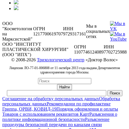
ООО
Мы в
"Косметология
ОГРН
ИНН
социальных
на
1217700619707
9729317161
сетях
Марксистской"
ООО "ИНСТИТУТ
ОГРН
ИНН
ПЛАСТИЧЕСКОЙ ХИРУРГИИ"
1107746124089
7702725988
(ООО "ИПХ")
© 2008-2026
Трихологический центр
«Доктор Волос»
Лицензия ЛО-77-01-006808 от 11 октября 2013 года выдана Департаментом
здравоохранения города Москвы.
Соглашение на обработку персональных данных
Обработка
персональных данных
Рекомендации по профилактике
Гриппа, ОРВИ, КОВИД-19
Порядок оформления и оплаты
Товаров с использованием реквизитов Карт
Разъяснения о
политике информационной безопасности
Разъяснение
процедуры безопасной передачи по каналам связи