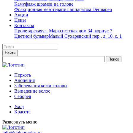
Камуфляж шрамов на голове
Фракционная мезотерапия аппаратом Dermapen
Акции
Цены
Контакты
Пролетарская
ул. Марксистская дом 34, корпус 7
Цветной бульвар
Малый Сухаревский пер., д. 10, с. 1
Перхоть
Алопеция
Заболевания кожи головы
Выпадение волос
Cеборея
Уход
Красота
Развернуть меню
info@doktorvolos.ru