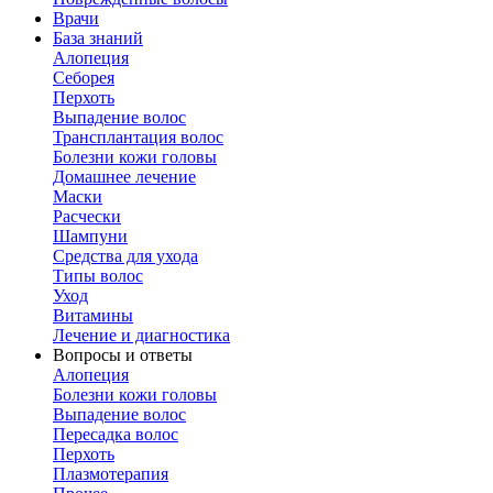
Врачи
База знаний
Алопеция
Себорея
Перхоть
Выпадение волос
Трансплантация волос
Болезни кожи головы
Домашнее лечение
Маски
Расчески
Шампуни
Средства для ухода
Типы волос
Уход
Витамины
Лечение и диагностика
Вопросы и ответы
Алопеция
Болезни кожи головы
Выпадение волос
Пересадка волос
Перхоть
Плазмотерапия