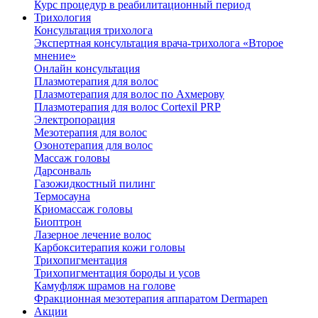
Курс процедур в реабилитационный период
Трихология
Консультация трихолога
Экспертная консультация врача-трихолога «Второе
мнение»
Онлайн консультация
Плазмотерапия для волос
Плазмотерапия для волос по Ахмерову
Плазмотерапия для волос Cortexil PRP
Электропорация
Мезотерапия для волос
Озонотерапия для волос
Массаж головы
Дарсонваль
Газожидкостный пилинг
Термосауна
Криомассаж головы
Биоптрон
Лазерное лечение волос
Карбокситерапия кожи головы
Трихопигментация
Трихопигментация бороды и усов
Камуфляж шрамов на голове
Фракционная мезотерапия аппаратом Dermapen
Акции