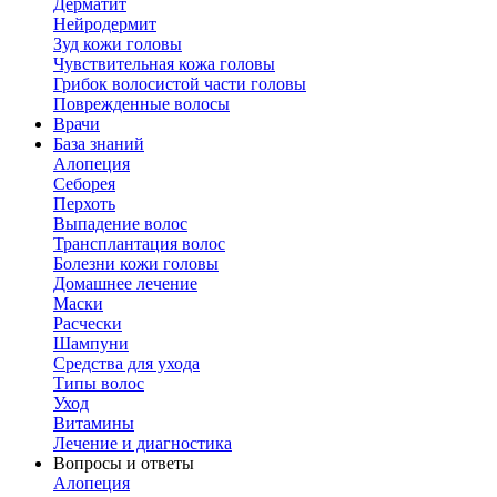
Дерматит
Нейродермит
Зуд кожи головы
Чувствительная кожа головы
Грибок волосистой части головы
Поврежденные волосы
Врачи
База знаний
Алопеция
Себорея
Перхоть
Выпадение волос
Трансплантация волос
Болезни кожи головы
Домашнее лечение
Маски
Расчески
Шампуни
Средства для ухода
Типы волос
Уход
Витамины
Лечение и диагностика
Вопросы и ответы
Алопеция