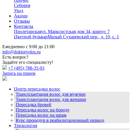
Прочее
Себорея
Уход
Акции
Отзывы
Контакты
Пролетарская
ул. Марксистская дом 34, корпус 7
Цветной бульвар
Малый Сухаревский пер., д. 10, с. 1
Ежедневно с 9:00 до 21:00
info@doktorvolos.ru
Есть вопрос?
Задайте его специалисту!
+7
(495)
788-35-93
Запись на прием
Центр пересадки волос
Трансплантация волос для мужчин
Трансплантация волос для женщин
Пересадка бровей
Пересадка волос на бороду
Пересадка волос на шрам
Курс процедур в реабилитационный период
Трихология