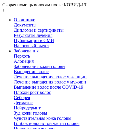
Скорая помощь волосам после КОВИД-19!
↓
О клинике
Документы
Дипломы и сертификаты
Результаты лечения
Публикации в СМИ
Налоговый вычет
Заболевания
Перхоть
Алопеция
Заболевания кожи головы
Выпадение волос
Лечение выпадения волос у женщин
Лечение выпадения волос у мужчин
Выпадение волос после COVID-19
Плохой рост волос
Cеборея
Дерматит
Нейродермит
Зуд кожи головы
Чувствительная кожа головы
Грибок волосистой части головы
Поврежденные волосы