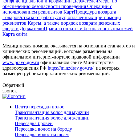
конфиденциальной информации Держателей
Меры по
обеспечению безопасности проведения Операций с
использованием реквизитов Карт
Процедура возврата
Товаров/отказа от работ/услуг, оплаченных при помощи
реквизитов Карты, а также порядок возврата денежных
средств Держателю
Правила оплаты и безопасность платежей
Карта сайта
Медицинская помощь оказывается на основании стандартов и
клинических рекомендаций, которые размещены на
официальном интернет-портале правовой информации
www.pravo.gov.ru
официальном сайте Министерства
здравоохранения РФ
https://minzdrav.gov.ru/
, на которых
размещён рубрикатор клинических рекомендаций.
Обратный
звонок
Центр пересадки волос
Трансплантация волос для мужчин
Трансплантация волос для женщин
Пересадка бровей
Пересадка волос на бороду
Пересадка волос на шрам