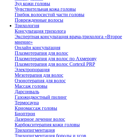
Зуд кожи головы
Чувствительная кожа головы
Грибок волосистой части головы
Поврежденные волосы
Трихология
Консультация трихолога
Экспертная консультация врача-трихолога «Второе
мнение»
Онлайн консультация
Плазмотерапия для волос
Плазмотерапия для волос по Ахмерову
Плазмотерапия для волос Cortexil PRP
Электропорация
Мезотерапия для волос
Озонотерапия для волос
Массаж головы
Дарсонваль
Газожидкостный пилинг
Термосауна
Криомассаж головы
Биоптрон
Лазерное лечение волос
Карбокситерапия кожи головы
Трихопигментация
Трихопигментация бороды и усов