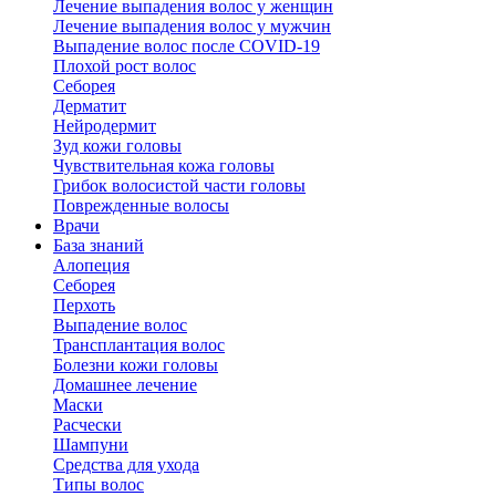
Лечение выпадения волос у женщин
Лечение выпадения волос у мужчин
Выпадение волос после COVID-19
Плохой рост волос
Cеборея
Дерматит
Нейродермит
Зуд кожи головы
Чувствительная кожа головы
Грибок волосистой части головы
Поврежденные волосы
Врачи
База знаний
Алопеция
Себорея
Перхоть
Выпадение волос
Трансплантация волос
Болезни кожи головы
Домашнее лечение
Маски
Расчески
Шампуни
Средства для ухода
Типы волос