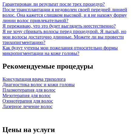
Гарантирован ли результат после трех процедур?
После трансплантации я недоволен своей передней линией
волос. Она кажется слишком высокой, и я не нахожу форму
линии волос привлекательной?
Я переживаю, что это будет выглядеть неестественно?
Я не хочу сбривать волосы перед процедурой. Я лысый, но
мои волосы достаточно длинные. Можете ли вы провести
трихопигментацию?
Как будут учтены мои пожелания относительно формы
микропигментации на коже головы?
Рекомендуемые процедуры
Консультация врача трихолога
Диагностика волос и кожи головы
Плазмотерапия для волос
Мезотерапия для волос
Озонотерапия для волос
Лазерное лечение волос
Цены на услуги