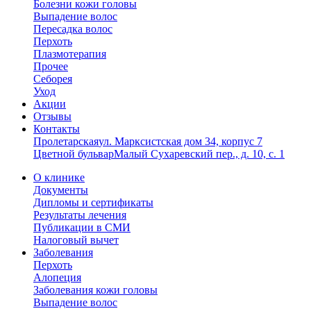
Болезни кожи головы
Выпадение волос
Пересадка волос
Перхоть
Плазмотерапия
Прочее
Себорея
Уход
Акции
Отзывы
Контакты
Пролетарская
ул. Марксистская дом 34, корпус 7
Цветной бульвар
Малый Сухаревский пер., д. 10, с. 1
О клинике
Документы
Дипломы и сертификаты
Результаты лечения
Публикации в СМИ
Налоговый вычет
Заболевания
Перхоть
Алопеция
Заболевания кожи головы
Выпадение волос