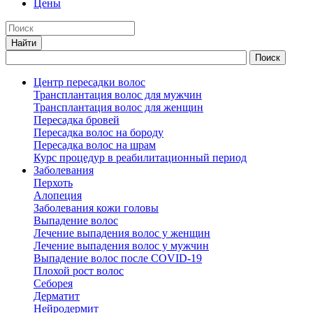
Цены
Центр пересадки волос
Трансплантация волос для мужчин
Трансплантация волос для женщин
Пересадка бровей
Пересадка волос на бороду
Пересадка волос на шрам
Курс процедур в реабилитационный период
Заболевания
Перхоть
Алопеция
Заболевания кожи головы
Выпадение волос
Лечение выпадения волос у женщин
Лечение выпадения волос у мужчин
Выпадение волос после COVID-19
Плохой рост волос
Cеборея
Дерматит
Нейродермит