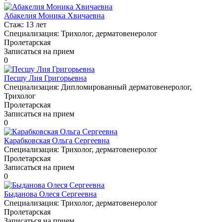
Абакелия Моника Хвичаевна
Стаж:
13 лет
Специализация:
Трихолог, дерматовенеролог
Пролетарская
Записаться на прием
0
Песшу Лия Григорьевна
Специализация:
Дипломированный дерматовенеролог,
Трихолог
Пролетарская
Записаться на прием
0
Карабковская Ольга Сергеевна
Специализация:
Трихолог, дерматовенеролог
Пролетарская
Записаться на прием
0
Быданова Олеся Сергеевна
Специализация:
Трихолог, дерматовенеролог
Пролетарская
Записаться на прием