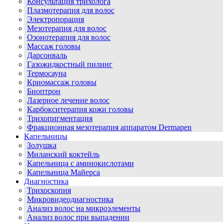
Консультация трихолога
Плазмотерапия для волос
Электропорация
Мезотерапия для волос
Озонотерапия для волос
Массаж головы
Дарсонваль
Газожидкостный пилинг
Термосауна
Криомассаж головы
Биоптрон
Лазерное лечение волос
Карбокситерапия кожи головы
Трихопигментация
Фракционная мезотерапия аппаратом Dermapen
Капельницы
Золушка
Миланский коктейль
Капельница с аминокислотами
Капельница Майерса
Диагностика
Трихоскопия
Микровидеодиагностика
Анализ волос на микроэлементы
Анализ волос при выпадении