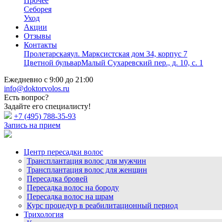
Прочее
Себорея
Уход
Акции
Отзывы
Контакты
Пролетарская
ул. Марксистская дом 34, корпус 7
Цветной бульвар
Малый Сухаревский пер., д. 10, с. 1
Ежедневно с 9:00 до 21:00
info@doktorvolos.ru
Есть вопрос?
Задайте его специалисту!
+7
(495)
788-35-93
Запись на прием
Центр пересадки волос
Трансплантация волос для мужчин
Трансплантация волос для женщин
Пересадка бровей
Пересадка волос на бороду
Пересадка волос на шрам
Курс процедур в реабилитационный период
Трихология