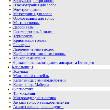
Консультация трихолога
Плазмотерапия для волос
Электропорация
Мезотерапия для волос
Озонотерапия для волос
Массаж головы
Дарсонваль
Газожидкостный пилинг
Термосауна
Криомассаж головы
Биоптрон
Лазерное лечение волос
Карбокситерапия кожи головы
Трихопигментация
Фракционная мезотерапия аппаратом Dermapen
Капельницы
Золушка
Миланский коктейль
Капельница с аминокислотами
Капельница Майерса
Диагностика
Трихоскопия
Микровидеодиагностика
Анализ волос на микроэлементы
Анализ волос при выпадении