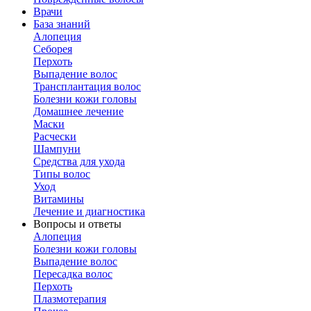
Врачи
База знаний
Алопеция
Себорея
Перхоть
Выпадение волос
Трансплантация волос
Болезни кожи головы
Домашнее лечение
Маски
Расчески
Шампуни
Средства для ухода
Типы волос
Уход
Витамины
Лечение и диагностика
Вопросы и ответы
Алопеция
Болезни кожи головы
Выпадение волос
Пересадка волос
Перхоть
Плазмотерапия