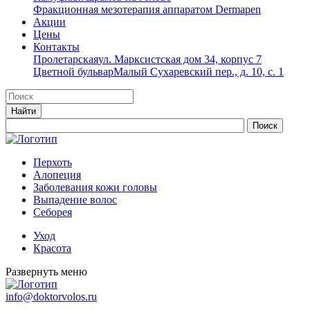
Фракционная мезотерапия аппаратом Dermapen
Акции
Цены
Контакты
Пролетарская
ул. Марксистская дом 34, корпус 7
Цветной бульвар
Малый Сухаревский пер., д. 10, с. 1
Перхоть
Алопеция
Заболевания кожи головы
Выпадение волос
Cеборея
Уход
Красота
Развернуть меню
info@doktorvolos.ru