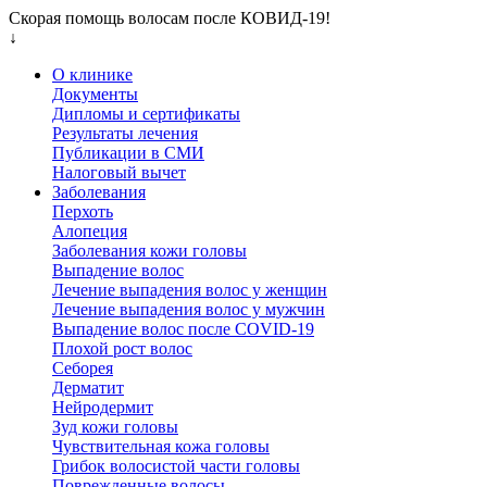
Скорая помощь волосам после КОВИД-19!
↓
О клинике
Документы
Дипломы и сертификаты
Результаты лечения
Публикации в СМИ
Налоговый вычет
Заболевания
Перхоть
Алопеция
Заболевания кожи головы
Выпадение волос
Лечение выпадения волос у женщин
Лечение выпадения волос у мужчин
Выпадение волос после COVID-19
Плохой рост волос
Cеборея
Дерматит
Нейродермит
Зуд кожи головы
Чувствительная кожа головы
Грибок волосистой части головы
Поврежденные волосы