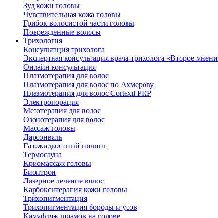
Зуд кожи головы
Чувствительная кожа головы
Грибок волосистой части головы
Поврежденные волосы
Трихология
Консультация трихолога
Экспертная консультация врача-трихолога «Второе мнени
Онлайн консультация
Плазмотерапия для волос
Плазмотерапия для волос по Ахмерову
Плазмотерапия для волос Cortexil PRP
Электропорация
Мезотерапия для волос
Озонотерапия для волос
Массаж головы
Дарсонваль
Газожидкостный пилинг
Термосауна
Криомассаж головы
Биоптрон
Лазерное лечение волос
Карбокситерапия кожи головы
Трихопигментация
Трихопигментация бороды и усов
Камуфляж шрамов на голове