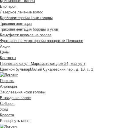
Криомассаж головы
Биоптрон
Лазерное лечение волос
Карбокситерапия кожи головы
Трихопигментация
Трихопигментация бороды и усов
Камуфляж шрамов на голове
Фракционная мезотерапия аппаратом Dermapen
Акции
Цены
Контакты
Пролетарская
ул. Марксистская дом 34, корпус 7
Цветной бульвар
Малый Сухаревский пер., д. 10, с. 1
Перхоть
Алопеция
Заболевания кожи головы
Выпадение волос
Cеборея
Уход
Красота
Развернуть меню