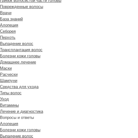
Грибок волосистой части головы
Поврежденные волосы
Врачи
База знаний
Алопеция
Себорея
Перхоть
Выпадение волос
Трансплантация волос
Болезни кожи головы
Домашнее лечение
Маски
Расчески
Шампуни
Средства для ухода
Типы волос
Уход
Витамины
Лечение и диагностика
Вопросы и ответы
Алопеция
Болезни кожи головы
Выпадение волос