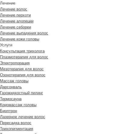
Лечение
Лечение волос
Лечение перхоти
Лечение алопеции
Лечение себореи
Лечение выпадения волос
Лечение кожи головы
Услуги
Консультация трихолога
Плазмотерапия для волос
Электропорация
Мезотерапия для волос
Озонотерапия для волос
Массаж головы
Дарсонваль
Газожидкостный пилинг
Термосауна
Криомассаж головы
Биоптрон
Лазерное лечение волос
Пересадка волос
Трихопигментация