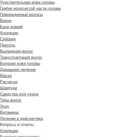
Чувствительная кожа головы
Грибок волосистой части головы
Поврежденные волосы
Врачи
База знаний
Алопеция
Себорея
Перхоть
Выпадение волос
Трансплантация волос
Болезни кожи головы
Домашнее лечение
Маски
Расчески
Шампуни
Средства для ухода
Типы волос
Уход
Витамины
Лечение и диагностика
Вопросы и ответы
Алопеция
Болезни кожи головы