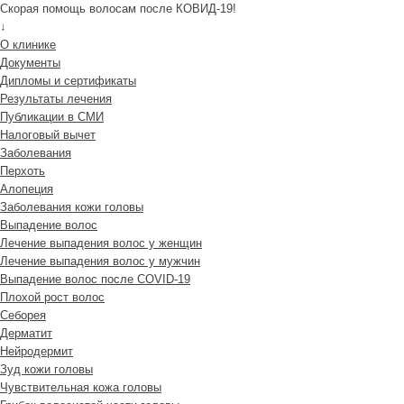
Скорая помощь волосам после КОВИД-19!
↓
О клинике
Документы
Дипломы и сертификаты
Результаты лечения
Публикации в СМИ
Налоговый вычет
Заболевания
Перхоть
Алопеция
Заболевания кожи головы
Выпадение волос
Лечение выпадения волос у женщин
Лечение выпадения волос у мужчин
Выпадение волос после COVID-19
Плохой рост волос
Cеборея
Дерматит
Нейродермит
Зуд кожи головы
Чувствительная кожа головы