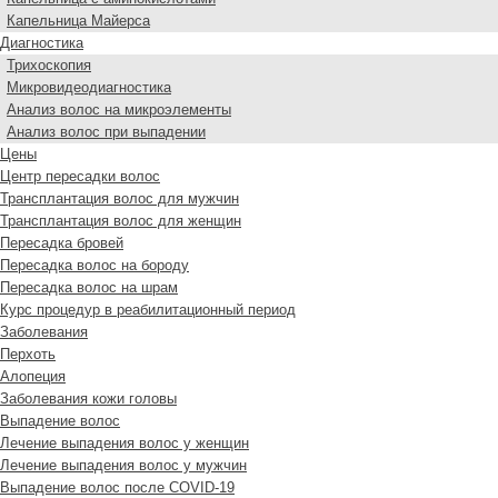
Капельница Майерса
Диагностика
Трихоскопия
Микровидеодиагностика
Анализ волос на микроэлементы
Анализ волос при выпадении
Цены
Центр пересадки волос
Трансплантация волос для мужчин
Трансплантация волос для женщин
Пересадка бровей
Пересадка волос на бороду
Пересадка волос на шрам
Курс процедур в реабилитационный период
Заболевания
Перхоть
Алопеция
Заболевания кожи головы
Выпадение волос
Лечение выпадения волос у женщин
Лечение выпадения волос у мужчин
Выпадение волос после COVID-19