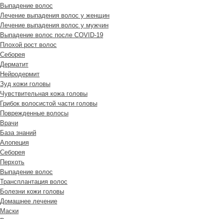
Выпадение волос
Лечение выпадения волос у женщин
Лечение выпадения волос у мужчин
Выпадение волос после COVID-19
Плохой рост волос
Cеборея
Дерматит
Нейродермит
Зуд кожи головы
Чувствительная кожа головы
Грибок волосистой части головы
Поврежденные волосы
Врачи
База знаний
Алопеция
Себорея
Перхоть
Выпадение волос
Трансплантация волос
Болезни кожи головы
Домашнее лечение
Маски