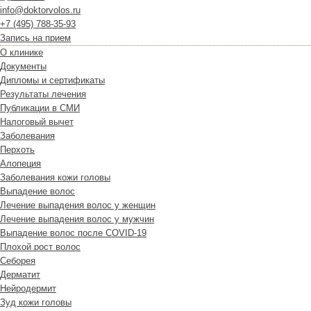
info@doktorvolos.ru
+7
(495)
788-35-93
Запись на прием
О клинике
Документы
Дипломы и сертификаты
Результаты лечения
Публикации в СМИ
Налоговый вычет
Заболевания
Перхоть
Алопеция
Заболевания кожи головы
Выпадение волос
Лечение выпадения волос у женщин
Лечение выпадения волос у мужчин
Выпадение волос после COVID-19
Плохой рост волос
Cеборея
Дерматит
Нейродермит
Зуд кожи головы