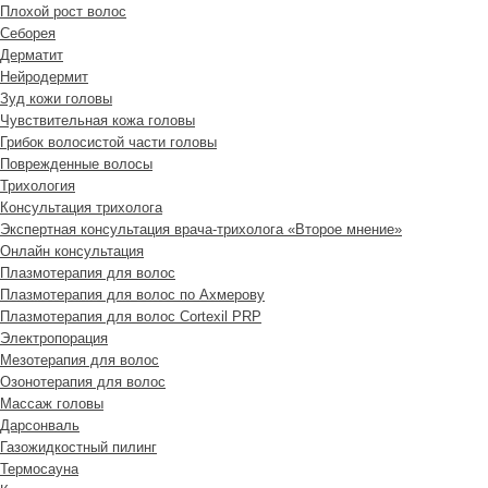
Плохой рост волос
Cеборея
Дерматит
Нейродермит
Зуд кожи головы
Чувствительная кожа головы
Грибок волосистой части головы
Поврежденные волосы
Трихология
Консультация трихолога
Экспертная консультация врача-трихолога «Второе мнение»
Онлайн консультация
Плазмотерапия для волос
Плазмотерапия для волос по Ахмерову
Плазмотерапия для волос Cortexil PRP
Электропорация
Мезотерапия для волос
Озонотерапия для волос
Массаж головы
Дарсонваль
Газожидкостный пилинг
Термосауна