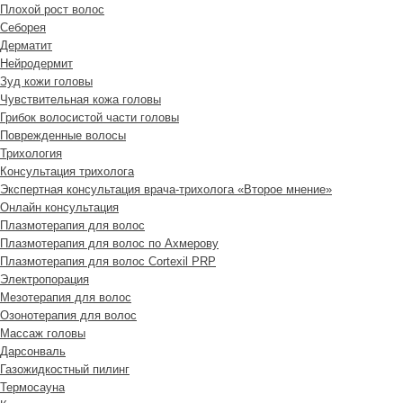
Плохой рост волос
Cеборея
Дерматит
Нейродермит
Зуд кожи головы
Чувствительная кожа головы
Грибок волосистой части головы
Поврежденные волосы
Трихология
Консультация трихолога
Экспертная консультация врача-трихолога «Второе мнение»
Онлайн консультация
Плазмотерапия для волос
Плазмотерапия для волос по Ахмерову
Плазмотерапия для волос Cortexil PRP
Электропорация
Мезотерапия для волос
Озонотерапия для волос
Массаж головы
Дарсонваль
Газожидкостный пилинг
Термосауна