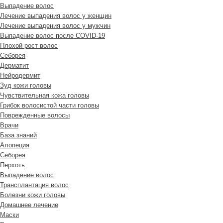
Выпадение волос
Лечение выпадения волос у женщин
Лечение выпадения волос у мужчин
Выпадение волос после COVID-19
Плохой рост волос
Cеборея
Дерматит
Нейродермит
Зуд кожи головы
Чувствительная кожа головы
Грибок волосистой части головы
Поврежденные волосы
Врачи
База знаний
Алопеция
Себорея
Перхоть
Выпадение волос
Трансплантация волос
Болезни кожи головы
Домашнее лечение
Маски