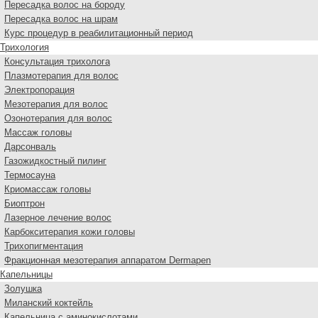
Пересадка волос на бороду
Пересадка волос на шрам
Курс процедур в реабилитационный период
Трихология
Консультация трихолога
Плазмотерапия для волос
Электропорация
Мезотерапия для волос
Озонотерапия для волос
Массаж головы
Дарсонваль
Газожидкостный пилинг
Термосауна
Криомассаж головы
Биоптрон
Лазерное лечение волос
Карбокситерапия кожи головы
Трихопигментация
Фракционная мезотерапия аппаратом Dermapen
Капельницы
Золушка
Миланский коктейль
Капельница с аминокислотами