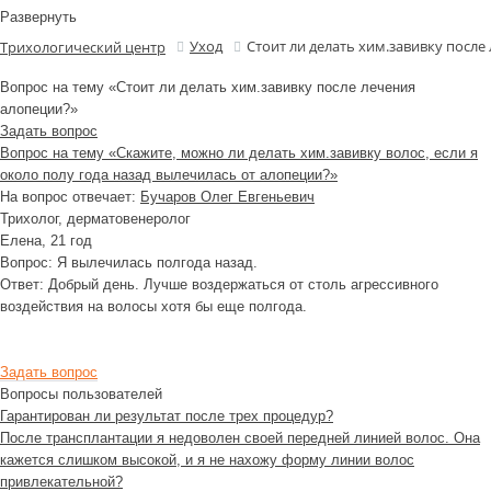
Развернуть
Уход
Стоит ли делать хим.завивку после
Трихологический центр
Вопрос на тему «Стоит ли делать хим.завивку после лечения
алопеции?»
Задать вопрос
Вопрос на тему «Скажите, можно ли делать хим.завивку волос, если я
около полу года назад вылечилась от алопеции?»
На вопрос отвечает:
Бучаров Олег Евгеньевич
Трихолог, дерматовенеролог
Елена
, 21 год
Вопрос:
Я вылечилась полгода назад.
Ответ:
Добрый день. Лучше воздержаться от столь агрессивного
воздействия на волосы хотя бы еще полгода.
Задать вопрос
Вопросы пользователей
Гарантирован ли результат после трех процедур?
После трансплантации я недоволен своей передней линией волос. Она
кажется слишком высокой, и я не нахожу форму линии волос
привлекательной?