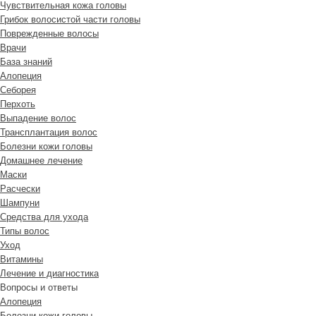
Чувствительная кожа головы
Грибок волосистой части головы
Поврежденные волосы
Врачи
База знаний
Алопеция
Себорея
Перхоть
Выпадение волос
Трансплантация волос
Болезни кожи головы
Домашнее лечение
Маски
Расчески
Шампуни
Средства для ухода
Типы волос
Уход
Витамины
Лечение и диагностика
Вопросы и ответы
Алопеция
Болезни кожи головы