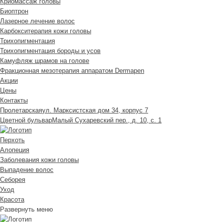
Криомассаж головы
Биоптрон
Лазерное лечение волос
Карбокситерапия кожи головы
Трихопигментация
Трихопигментация бороды и усов
Камуфляж шрамов на голове
Фракционная мезотерапия аппаратом Dermapen
Акции
Цены
Контакты
Пролетарская
ул. Марксистская дом 34, корпус 7
Цветной бульвар
Малый Сухаревский пер., д. 10, с. 1
Перхоть
Алопеция
Заболевания кожи головы
Выпадение волос
Cеборея
Уход
Красота
Развернуть меню