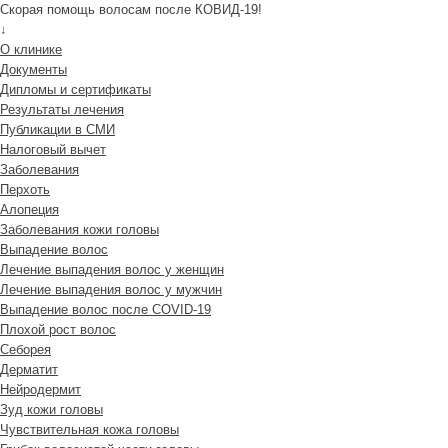
Скорая помощь волосам после КОВИД-19!
↓
О клинике
Документы
Дипломы и сертификаты
Результаты лечения
Публикации в СМИ
Налоговый вычет
Заболевания
Перхоть
Алопеция
Заболевания кожи головы
Выпадение волос
Лечение выпадения волос у женщин
Лечение выпадения волос у мужчин
Выпадение волос после COVID-19
Плохой рост волос
Cеборея
Дерматит
Нейродермит
Зуд кожи головы
Чувствительная кожа головы