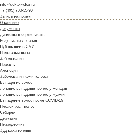
info@doktorvolos.ru
+7
(495)
788-35-93
Запись на прием
О клинике
Документы
Дипломы и сертификаты
Результаты лечения
Публикации в СМИ
Налоговый вычет
Заболевания
Перхоть
Алопеция
Заболевания кожи головы
Выпадение волос
Лечение выпадения волос у женщин
Лечение выпадения волос у мужчин
Выпадение волос после COVID-19
Плохой рост волос
Cеборея
Дерматит
Нейродермит
Зуд кожи головы