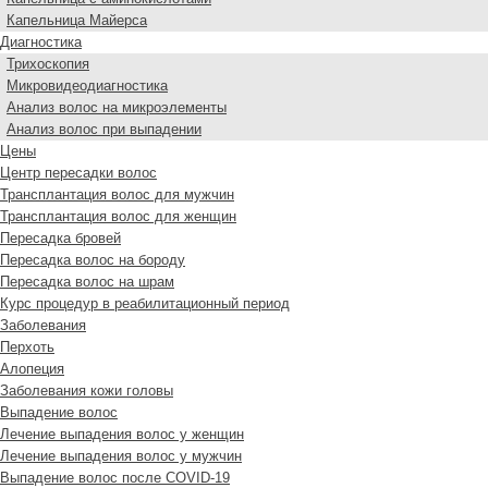
Капельница Майерса
Диагностика
Трихоскопия
Микровидеодиагностика
Анализ волос на микроэлементы
Анализ волос при выпадении
Цены
Центр пересадки волос
Трансплантация волос для мужчин
Трансплантация волос для женщин
Пересадка бровей
Пересадка волос на бороду
Пересадка волос на шрам
Курс процедур в реабилитационный период
Заболевания
Перхоть
Алопеция
Заболевания кожи головы
Выпадение волос
Лечение выпадения волос у женщин
Лечение выпадения волос у мужчин
Выпадение волос после COVID-19