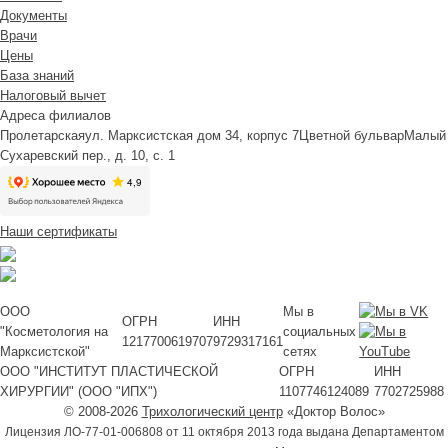
Документы
Врачи
Цены
База знаний
Налоговый вычет
Адреса филиалов
Пролетарская
ул. Марксистская дом 34, корпус 7
Цветной бульвар
Малый
Сухаревский пер., д. 10, с. 1
Наши сертификаты
ООО
Мы в
ОГРН
ИНН
"Косметология на
социальных
1217700619707
9729317161
Марксистской"
сетях
ООО "ИНСТИТУТ ПЛАСТИЧЕСКОЙ
ОГРН
ИНН
ХИРУРГИИ" (ООО "ИПХ")
1107746124089
7702725988
© 2008-2026
Трихологический центр
«Доктор Волос»
Лицензия ЛО-77-01-006808 от 11 октября 2013 года выдана Департаментом