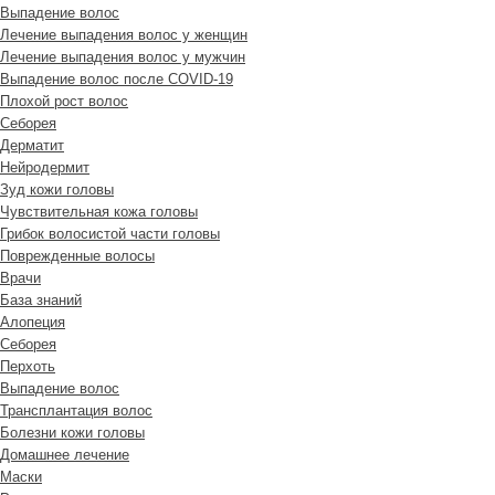
Выпадение волос
Лечение выпадения волос у женщин
Лечение выпадения волос у мужчин
Выпадение волос после COVID-19
Плохой рост волос
Cеборея
Дерматит
Нейродермит
Зуд кожи головы
Чувствительная кожа головы
Грибок волосистой части головы
Поврежденные волосы
Врачи
База знаний
Алопеция
Себорея
Перхоть
Выпадение волос
Трансплантация волос
Болезни кожи головы
Домашнее лечение
Маски