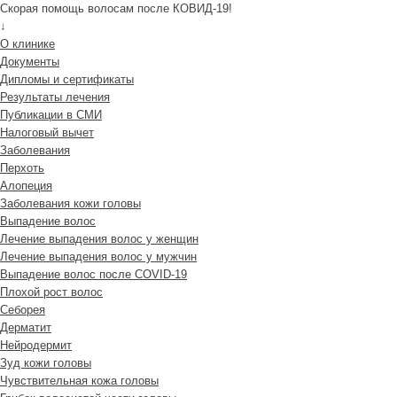
Скорая помощь волосам после КОВИД-19!
↓
О клинике
Документы
Дипломы и сертификаты
Результаты лечения
Публикации в СМИ
Налоговый вычет
Заболевания
Перхоть
Алопеция
Заболевания кожи головы
Выпадение волос
Лечение выпадения волос у женщин
Лечение выпадения волос у мужчин
Выпадение волос после COVID-19
Плохой рост волос
Cеборея
Дерматит
Нейродермит
Зуд кожи головы
Чувствительная кожа головы