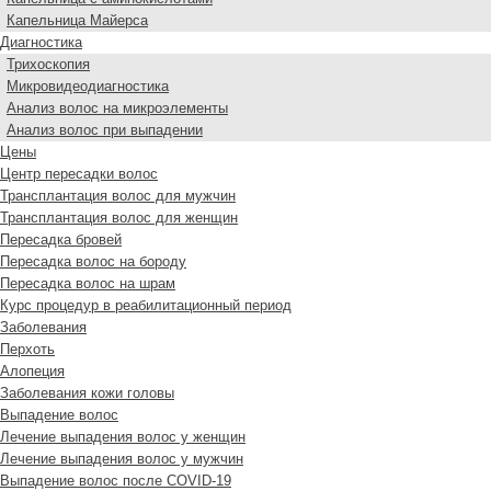
Капельница Майерса
Диагностика
Трихоскопия
Микровидеодиагностика
Анализ волос на микроэлементы
Анализ волос при выпадении
Цены
Центр пересадки волос
Трансплантация волос для мужчин
Трансплантация волос для женщин
Пересадка бровей
Пересадка волос на бороду
Пересадка волос на шрам
Курс процедур в реабилитационный период
Заболевания
Перхоть
Алопеция
Заболевания кожи головы
Выпадение волос
Лечение выпадения волос у женщин
Лечение выпадения волос у мужчин
Выпадение волос после COVID-19