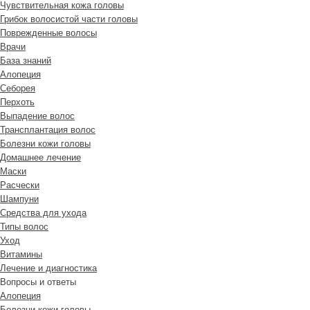
Чувствительная кожа головы
Грибок волосистой части головы
Поврежденные волосы
Врачи
База знаний
Алопеция
Себорея
Перхоть
Выпадение волос
Трансплантация волос
Болезни кожи головы
Домашнее лечение
Маски
Расчески
Шампуни
Средства для ухода
Типы волос
Уход
Витамины
Лечение и диагностика
Вопросы и ответы
Алопеция
Болезни кожи головы