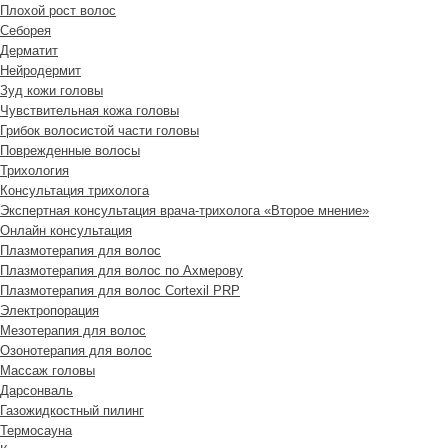
Плохой рост волос
Cеборея
Дерматит
Нейродермит
Зуд кожи головы
Чувствительная кожа головы
Грибок волосистой части головы
Поврежденные волосы
Трихология
Консультация трихолога
Экспертная консультация врача-трихолога «Второе мнение»
Онлайн консультация
Плазмотерапия для волос
Плазмотерапия для волос по Ахмерову
Плазмотерапия для волос Cortexil PRP
Электропорация
Мезотерапия для волос
Озонотерапия для волос
Массаж головы
Дарсонваль
Газожидкостный пилинг
Термосауна