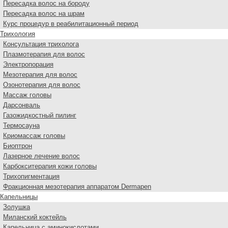
Пересадка волос на бороду
Пересадка волос на шрам
Курс процедур в реабилитационный период
Трихология
Консультация трихолога
Плазмотерапия для волос
Электропорация
Мезотерапия для волос
Озонотерапия для волос
Массаж головы
Дарсонваль
Газожидкостный пилинг
Термосауна
Криомассаж головы
Биоптрон
Лазерное лечение волос
Карбокситерапия кожи головы
Трихопигментация
Фракционная мезотерапия аппаратом Dermapen
Капельницы
Золушка
Миланский коктейль
Капельница с аминокислотами