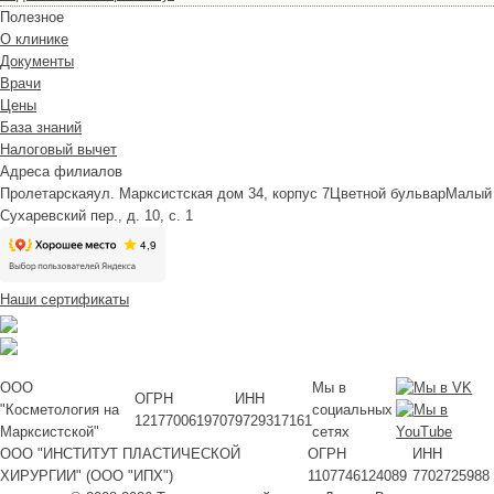
Полезное
О клинике
Документы
Врачи
Цены
База знаний
Налоговый вычет
Адреса филиалов
Пролетарская
ул. Марксистская дом 34, корпус 7
Цветной бульвар
Малый
Сухаревский пер., д. 10, с. 1
Наши сертификаты
ООО
Мы в
ОГРН
ИНН
"Косметология на
социальных
1217700619707
9729317161
Марксистской"
сетях
ООО "ИНСТИТУТ ПЛАСТИЧЕСКОЙ
ОГРН
ИНН
ХИРУРГИИ" (ООО "ИПХ")
1107746124089
7702725988