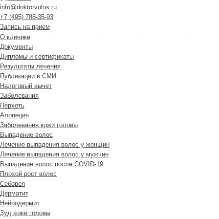
info@doktorvolos.ru
+7
(495)
788-35-93
Запись на прием
О клинике
Документы
Дипломы и сертификаты
Результаты лечения
Публикации в СМИ
Налоговый вычет
Заболевания
Перхоть
Алопеция
Заболевания кожи головы
Выпадение волос
Лечение выпадения волос у женщин
Лечение выпадения волос у мужчин
Выпадение волос после COVID-19
Плохой рост волос
Cеборея
Дерматит
Нейродермит
Зуд кожи головы