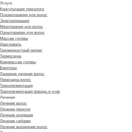
Услуги
Консультация трихолога
Плазмотерапия для волос
Электропорация
Мезотерапия для волос
Озонотерапия для волос
Массаж головы
Дарсонваль
Газожидкостный пилинг
Термосауна
Криомассаж головы
Биоптрон
Лазерное лечение волос
Пересадка волос
Трихопигментация
Трихопигментация бороды и усов
Лечение
Лечение волос
Лечение перхоти
Лечение алопеции
Лечение себореи
Лечение выпадения волос