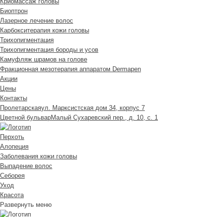
Криомассаж головы
Биоптрон
Лазерное лечение волос
Карбокситерапия кожи головы
Трихопигментация
Трихопигментация бороды и усов
Камуфляж шрамов на голове
Фракционная мезотерапия аппаратом Dermapen
Акции
Цены
Контакты
Пролетарская
ул. Марксистская дом 34, корпус 7
Цветной бульвар
Малый Сухаревский пер., д. 10, с. 1
Перхоть
Алопеция
Заболевания кожи головы
Выпадение волос
Cеборея
Уход
Красота
Развернуть меню