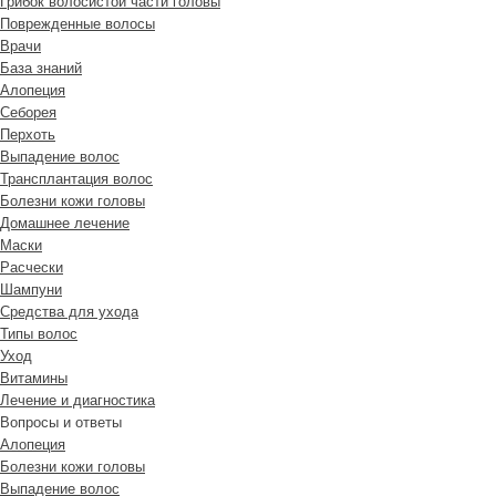
Грибок волосистой части головы
Поврежденные волосы
Врачи
База знаний
Алопеция
Себорея
Перхоть
Выпадение волос
Трансплантация волос
Болезни кожи головы
Домашнее лечение
Маски
Расчески
Шампуни
Средства для ухода
Типы волос
Уход
Витамины
Лечение и диагностика
Вопросы и ответы
Алопеция
Болезни кожи головы
Выпадение волос