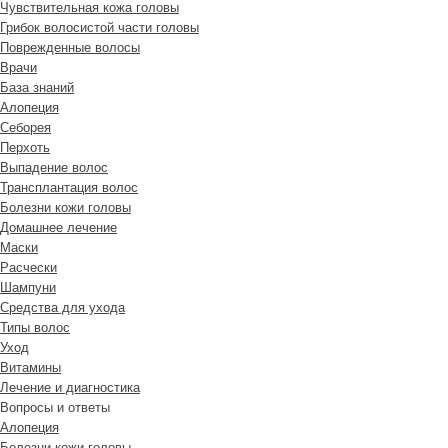
Чувствительная кожа головы
Грибок волосистой части головы
Поврежденные волосы
Врачи
База знаний
Алопеция
Себорея
Перхоть
Выпадение волос
Трансплантация волос
Болезни кожи головы
Домашнее лечение
Маски
Расчески
Шампуни
Средства для ухода
Типы волос
Уход
Витамины
Лечение и диагностика
Вопросы и ответы
Алопеция
Болезни кожи головы