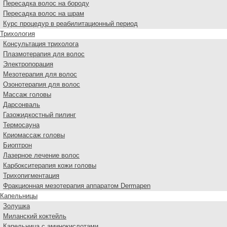
Пересадка волос на бороду
Пересадка волос на шрам
Курс процедур в реабилитационный период
Трихология
Консультация трихолога
Плазмотерапия для волос
Электропорация
Мезотерапия для волос
Озонотерапия для волос
Массаж головы
Дарсонваль
Газожидкостный пилинг
Термосауна
Криомассаж головы
Биоптрон
Лазерное лечение волос
Карбокситерапия кожи головы
Трихопигментация
Фракционная мезотерапия аппаратом Dermapen
Капельницы
Золушка
Миланский коктейль
Капельница с аминокислотами