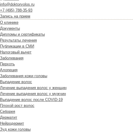
info@doktorvolos.ru
+7
(495)
788-35-93
Запись на прием
О клинике
Документы
Дипломы и сертификаты
Результаты лечения
Публикации в СМИ
Налоговый вычет
Заболевания
Перхоть
Алопеция
Заболевания кожи головы
Выпадение волос
Лечение выпадения волос у женщин
Лечение выпадения волос у мужчин
Выпадение волос после COVID-19
Плохой рост волос
Cеборея
Дерматит
Нейродермит
Зуд кожи головы