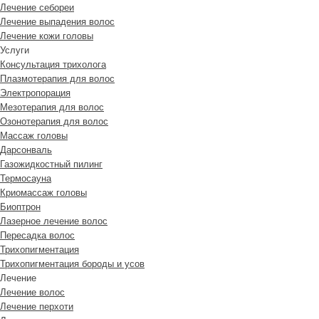
Лечение себореи
Лечение выпадения волос
Лечение кожи головы
Услуги
Консультация трихолога
Плазмотерапия для волос
Электропорация
Мезотерапия для волос
Озонотерапия для волос
Массаж головы
Дарсонваль
Газожидкостный пилинг
Термосауна
Криомассаж головы
Биоптрон
Лазерное лечение волос
Пересадка волос
Трихопигментация
Трихопигментация бороды и усов
Лечение
Лечение волос
Лечение перхоти