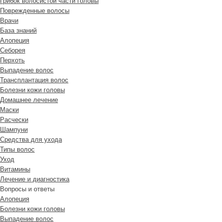
Грибок волосистой части головы
Поврежденные волосы
Врачи
База знаний
Алопеция
Себорея
Перхоть
Выпадение волос
Трансплантация волос
Болезни кожи головы
Домашнее лечение
Маски
Расчески
Шампуни
Средства для ухода
Типы волос
Уход
Витамины
Лечение и диагностика
Вопросы и ответы
Алопеция
Болезни кожи головы
Выпадение волос