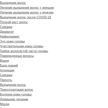
Выпадение волос
Лечение выпадения волос у женщин
Лечение выпадения волос у мужчин
Выпадение волос после COVID-19
Плохой рост волос
Cеборея
Дерматит
Нейродермит
Зуд кожи головы
Чувствительная кожа головы
Грибок волосистой части головы
Поврежденные волосы
Врачи
База знаний
Алопеция
Себорея
Перхоть
Выпадение волос
Трансплантация волос
Болезни кожи головы
Домашнее лечение
Маски