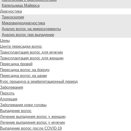
Капельница Майерса
Диагностика
Трихоскопия
Микровидеодиагностика
Анализ волос на микроэлементы
Анализ волос при выпадении
Цены
Центр пересадки волос
Трансплантация волос для мужчин
Трансплантация волос для женщин
Пересадка бровей
Пересадка волос на бороду
Пересадка волос на шрам
Курс процедур в реабилитационный период
Заболевания
Перхоть
Алопеция
Заболевания кожи головы
Выпадение волос
Лечение выпадения волос у женщин
Лечение выпадения волос у мужчин
Выпадение волос после COVID-19