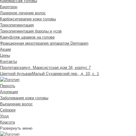
Криомассаж головы
Биоптрон
Лазерное лечение волос
Карбокситерапия кожи головы
Трихопигментация
Трихопигментация бороды и усов
Камуфляж шрамов на голове
Фракционная мезотерапия аппаратом Dermapen
Акции
Цены
Контакты
Пролетарская
ул. Марксистская дом 34, корпус 7
Цветной бульвар
Малый Сухаревский пер., д. 10, с. 1
Перхоть
Алопеция
Заболевания кожи головы
Выпадение волос
Cеборея
Уход
Красота
Развернуть меню