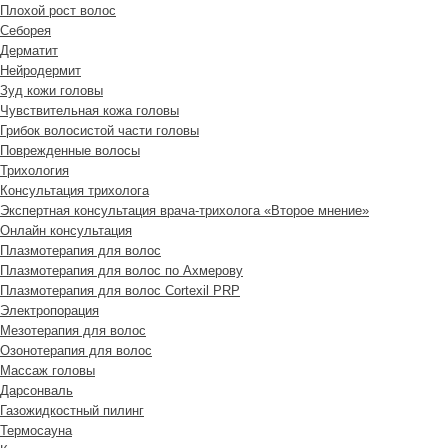
Плохой рост волос
Cеборея
Дерматит
Нейродермит
Зуд кожи головы
Чувствительная кожа головы
Грибок волосистой части головы
Поврежденные волосы
Трихология
Консультация трихолога
Экспертная консультация врача-трихолога «Второе мнение»
Онлайн консультация
Плазмотерапия для волос
Плазмотерапия для волос по Ахмерову
Плазмотерапия для волос Cortexil PRP
Электропорация
Мезотерапия для волос
Озонотерапия для волос
Массаж головы
Дарсонваль
Газожидкостный пилинг
Термосауна