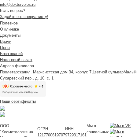
info@doktorvolos.ru
Есть вопрос?
Задайте его специалисту!
Полезное
О клинике
Документы
Врачи
Цены
База знаний
Налоговый вычет
Адреса филиалов
Пролетарская
ул. Марксистская дом 34, корпус 7
Цветной бульвар
Малый
Сухаревский пер., д. 10, с. 1
Наши сертификаты
ООО
Мы в
ОГРН
ИНН
"Косметология на
социальных
1217700619707
9729317161