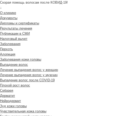
Скорая помощь волосам после КОВИД-19!
↓
О клинике
Документы
Дипломы и сертификаты
Результаты лечения
Публикации в СМИ
Налоговый вычет
Заболевания
Перхоть
Алопеция
Заболевания кожи головы
Выпадение волос
Лечение выпадения волос у женщин
Лечение выпадения волос у мужчин
Выпадение волос после COVID-19
Плохой рост волос
Cеборея
Дерматит
Нейродермит
Зуд кожи головы
Чувствительная кожа головы