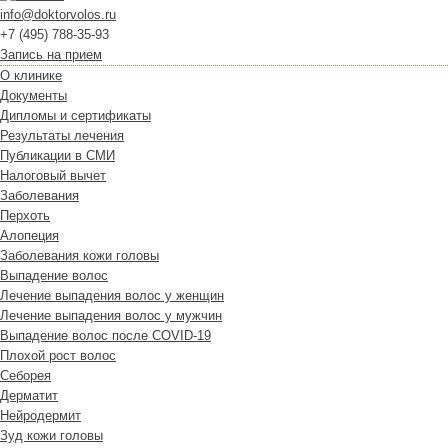
info@doktorvolos.ru
+7
(495)
788-35-93
Запись на прием
О клинике
Документы
Дипломы и сертификаты
Результаты лечения
Публикации в СМИ
Налоговый вычет
Заболевания
Перхоть
Алопеция
Заболевания кожи головы
Выпадение волос
Лечение выпадения волос у женщин
Лечение выпадения волос у мужчин
Выпадение волос после COVID-19
Плохой рост волос
Cеборея
Дерматит
Нейродермит
Зуд кожи головы