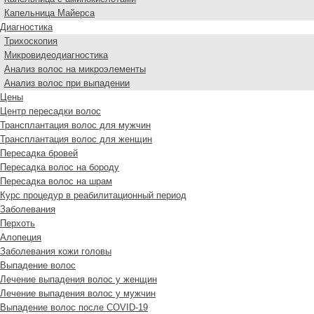
Капельница Майерса
Диагностика
Трихоскопия
Микровидеодиагностика
Анализ волос на микроэлементы
Анализ волос при выпадении
Цены
Центр пересадки волос
Трансплантация волос для мужчин
Трансплантация волос для женщин
Пересадка бровей
Пересадка волос на бороду
Пересадка волос на шрам
Курс процедур в реабилитационный период
Заболевания
Перхоть
Алопеция
Заболевания кожи головы
Выпадение волос
Лечение выпадения волос у женщин
Лечение выпадения волос у мужчин
Выпадение волос после COVID-19