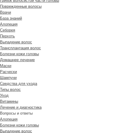
Грибок волосистой части головы
Поврежденные волосы
Врачи
База знаний
Алопеция
Себорея
Перхоть
Выпадение волос
Трансплантация волос
Болезни кожи головы
Домашнее лечение
Маски
Расчески
Шампуни
Средства для ухода
Типы волос
Уход
Витамины
Лечение и диагностика
Вопросы и ответы
Алопеция
Болезни кожи головы
Выпадение волос