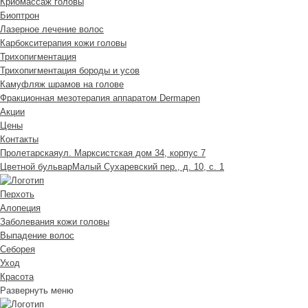
Криомассаж головы
Биоптрон
Лазерное лечение волос
Карбокситерапия кожи головы
Трихопигментация
Трихопигментация бороды и усов
Камуфляж шрамов на голове
Фракционная мезотерапия аппаратом Dermapen
Акции
Цены
Контакты
Пролетарская
ул. Марксистская дом 34, корпус 7
Цветной бульвар
Малый Сухаревский пер., д. 10, с. 1
Перхоть
Алопеция
Заболевания кожи головы
Выпадение волос
Cеборея
Уход
Красота
Развернуть меню