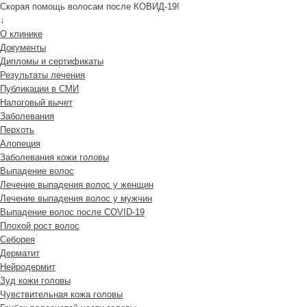
Скорая помощь волосам после КОВИД-19!
↓
О клинике
Документы
Дипломы и сертификаты
Результаты лечения
Публикации в СМИ
Налоговый вычет
Заболевания
Перхоть
Алопеция
Заболевания кожи головы
Выпадение волос
Лечение выпадения волос у женщин
Лечение выпадения волос у мужчин
Выпадение волос после COVID-19
Плохой рост волос
Cеборея
Дерматит
Нейродермит
Зуд кожи головы
Чувствительная кожа головы