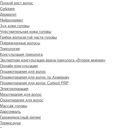
Плохой рост волос
Cеборея
Дерматит
Нейродермит
Зуд кожи головы
Чувствительная кожа головы
Грибок волосистой части головы
Поврежденные волосы
Трихология
Консультация трихолога
Экспертная консультация врача-трихолога «Второе мнение»
Онлайн консультация
Плазмотерапия для волос
Плазмотерапия для волос по Ахмерову
Плазмотерапия для волос Cortexil PRP
Электропорация
Мезотерапия для волос
Озонотерапия для волос
Массаж головы
Дарсонваль
Газожидкостный пилинг
Термосауна