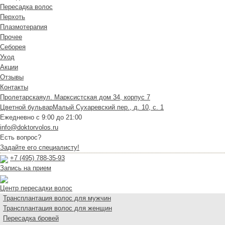
Пересадка волос
Перхоть
Плазмотерапия
Прочее
Себорея
Уход
Акции
Отзывы
Контакты
Пролетарская
ул. Марксистская дом 34, корпус 7
Цветной бульвар
Малый Сухаревский пер., д. 10, с. 1
Ежедневно с 9:00 до 21:00
info@doktorvolos.ru
Есть вопрос?
Задайте его специалисту!
+7
(495)
788-35-93
Запись на прием
Центр пересадки волос
Трансплантация волос для мужчин
Трансплантация волос для женщин
Пересадка бровей