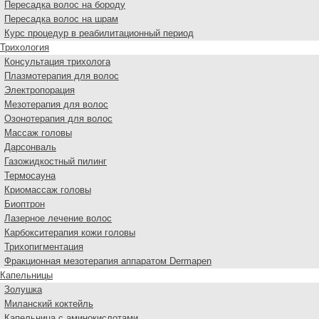
Пересадка волос на бороду
Пересадка волос на шрам
Курс процедур в реабилитационный период
Трихология
Консультация трихолога
Плазмотерапия для волос
Электропорация
Мезотерапия для волос
Озонотерапия для волос
Массаж головы
Дарсонваль
Газожидкостный пилинг
Термосауна
Криомассаж головы
Биоптрон
Лазерное лечение волос
Карбокситерапия кожи головы
Трихопигментация
Фракционная мезотерапия аппаратом Dermapen
Капельницы
Золушка
Миланский коктейль
Капельница с аминокислотами