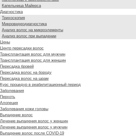
Капельница Майерса
Диагностика
Трихоскопия
Микровидеодиагностика
Анализ волос на микроэлементы
Анализ волос при выпадении
Цены
Центр пересадки волос
Трансплантация волос для мужчин
Трансплантация волос для женщин
Пересадка бровей
Пересадка волос на бороду
Пересадка волос на шрам
Курс процедур в реабилитационный период
Заболевания
Перхоть
Алопеция
Заболевания кожи головы
Выпадение волос
Лечение выпадения волос у женщин
Лечение выпадения волос у мужчин
Выпадение волос после COVID-19