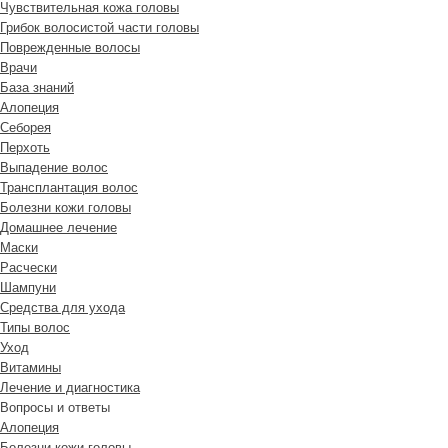
Чувствительная кожа головы
Грибок волосистой части головы
Поврежденные волосы
Врачи
База знаний
Алопеция
Себорея
Перхоть
Выпадение волос
Трансплантация волос
Болезни кожи головы
Домашнее лечение
Маски
Расчески
Шампуни
Средства для ухода
Типы волос
Уход
Витамины
Лечение и диагностика
Вопросы и ответы
Алопеция
Болезни кожи головы