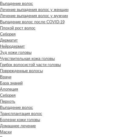
Выпадение волос
Лечение выпадения волос у женщин
Лечение выпадения волос у мужчин
Выпадение волос после COVID-19
Плохой рост волос
Cеборея
Дерматит
Нейродермит
Зуд кожи головы
Чувствительная кожа головы
Грибок волосистой части головы
Поврежденные волосы
Врачи
База знаний
Алопеция
Себорея
Перхоть
Выпадение волос
Трансплантация волос
Болезни кожи головы
Домашнее лечение
Маски