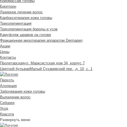
Криомассаж головы
Биоптрон
Лазерное лечение волос
Карбокситерапия кожи головы
Трихопигментация
Трихопигментация бороды и усов
Камуфляж шрамов на голове
Фракционная мезотерапия аппаратом Dermapen
Акции
Цены
Контакты
Пролетарская
ул. Марксистская дом 34, корпус 7
Цветной бульвар
Малый Сухаревский пер., д. 10, с. 1
Перхоть
Алопеция
Заболевания кожи головы
Выпадение волос
Cеборея
Уход
Красота
Развернуть меню