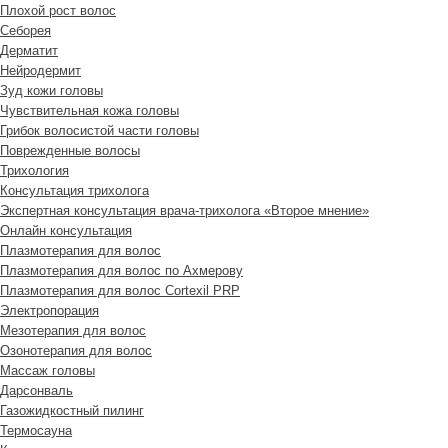
Плохой рост волос
Cеборея
Дерматит
Нейродермит
Зуд кожи головы
Чувствительная кожа головы
Грибок волосистой части головы
Поврежденные волосы
Трихология
Консультация трихолога
Экспертная консультация врача-трихолога «Второе мнение»
Онлайн консультация
Плазмотерапия для волос
Плазмотерапия для волос по Ахмерову
Плазмотерапия для волос Cortexil PRP
Электропорация
Мезотерапия для волос
Озонотерапия для волос
Массаж головы
Дарсонваль
Газожидкостный пилинг
Термосауна