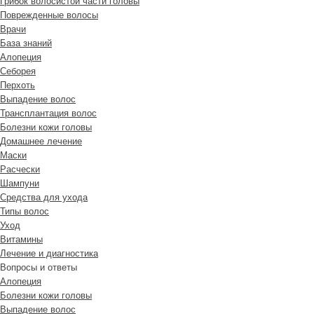
Грибок волосистой части головы
Поврежденные волосы
Врачи
База знаний
Алопеция
Себорея
Перхоть
Выпадение волос
Трансплантация волос
Болезни кожи головы
Домашнее лечение
Маски
Расчески
Шампуни
Средства для ухода
Типы волос
Уход
Витамины
Лечение и диагностика
Вопросы и ответы
Алопеция
Болезни кожи головы
Выпадение волос