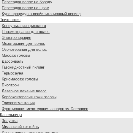
Пересадка волос на бороду
Пересадка волос на шрам
Курс процедур в реабилитационный период
Трихология
Консультация трихолога
Плазмотерапия для волос
Электропорация
Мезотерапия для волос
Озонотерапия для волос
Массаж головы
Дарсонваль
Газожидкостный пилинг
Термосауна
Криомассаж головы
Биоптрон
Лазерное лечение волос
Карбокситерапия кожи головы
Трихопигментация
Фракционная мезотерапия аппаратом Dermapen
Капельницы
Золушка
Миланский коктейль
Капельница с аминокислотами