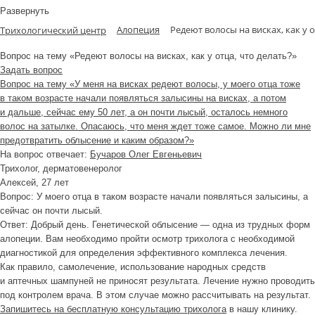
Развернуть
Алопеция
Редеют волосы на висках, как у о
Трихологический центр
Вопрос на тему «Редеют волосы на висках, как у отца, что делать?»
Задать вопрос
Вопрос на тему «У меня на висках редеют волосы, у моего отца тоже
в таком возрасте начали появляться залысины на висках, а потом
и дальше, сейчас ему 50 лет, а он почти лысый, осталось немного
волос на затылке. Опасаюсь, что меня ждет тоже самое. Можно ли мне
предотвратить облысение и каким образом?»
На вопрос отвечает:
Бучаров Олег Евгеньевич
Трихолог, дерматовенеролог
Алексей
, 27 лет
Вопрос:
У моего отца в
таком возрасте начали появляться залысины
, а
сейчас
он
почти лысый.
Ответ:
Добрый день. Генетической облысение — одна из трудных форм
алопеции. Вам необходимо пройти осмотр трихолога с необходимой
диагностикой для определения эффективного комплекса лечения.
Как правило, самолечение, использование народных средств
и аптечных шампуней не приносят результата. Лечение нужно проводить
под контролем врача. В этом случае можно рассчитывать на результат.
Запишитесь на бесплатную консультацию трихолога
в нашу клинику.