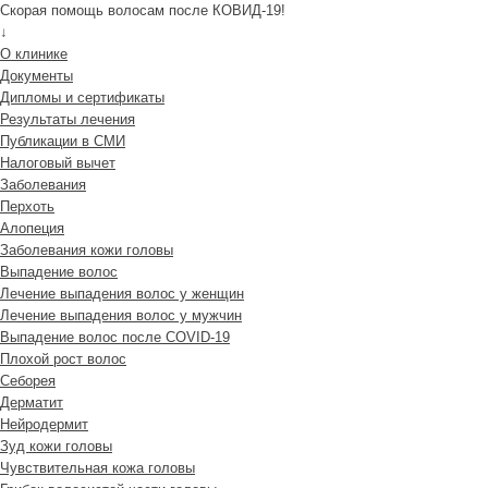
Скорая помощь волосам после КОВИД-19!
↓
О клинике
Документы
Дипломы и сертификаты
Результаты лечения
Публикации в СМИ
Налоговый вычет
Заболевания
Перхоть
Алопеция
Заболевания кожи головы
Выпадение волос
Лечение выпадения волос у женщин
Лечение выпадения волос у мужчин
Выпадение волос после COVID-19
Плохой рост волос
Cеборея
Дерматит
Нейродермит
Зуд кожи головы
Чувствительная кожа головы