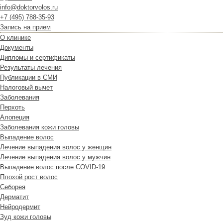
info@doktorvolos.ru
+7
(495)
788-35-93
Запись на прием
О клинике
Документы
Дипломы и сертификаты
Результаты лечения
Публикации в СМИ
Налоговый вычет
Заболевания
Перхоть
Алопеция
Заболевания кожи головы
Выпадение волос
Лечение выпадения волос у женщин
Лечение выпадения волос у мужчин
Выпадение волос после COVID-19
Плохой рост волос
Cеборея
Дерматит
Нейродермит
Зуд кожи головы