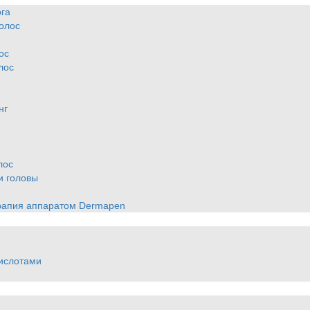
ога
олос
ос
лос
нг
лос
и головы
рапия аппаратом Dermapen
ислотами