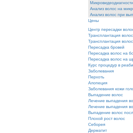
Микровидеодиагност
Анализ волос на мик
Анализ волос при вы
Цены
Центр пересадки воло
Трансплантация волос
Трансплантация воло
Пересадка бровей
Пересадка волос на б
Пересадка волос на 
Курс процедур в реаб
Заболевания
Перхоть
Алопеция
Заболевания кожи гол
Выпадение волос
Лечение выпадения в
Лечение выпадения во
Выпадение волос пос
Плохой рост волос
Cеборея
Дерматит