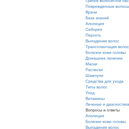
Грибок волосистой час
Поврежденные волос
Врачи
База знаний
Алопеция
Себорея
Перхоть
Выпадение волос
Трансплантация волос
Болезни кожи головы
Домашнее лечение
Маски
Расчески
Шампуни
Средства для ухода
Типы волос
Уход
Витамины
Лечение и диагностик
Вопросы и ответы
Алопеция
Болезни кожи головы
Выпадение волос