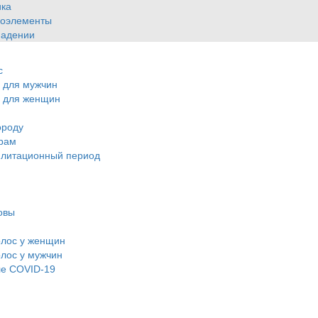
ика
роэлементы
падении
с
 для мужчин
с для женщин
ороду
шрам
илитационный период
овы
олос у женщин
лос у мужчин
ле COVID-19