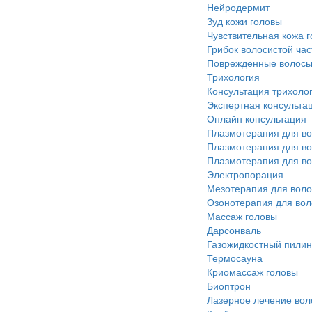
Нейродермит
Зуд кожи головы
Чувствительная кожа 
Грибок волосистой час
Поврежденные волос
Трихология
Консультация трихоло
Экспертная консульта
Онлайн консультация
Плазмотерапия для в
Плазмотерапия для во
Плазмотерапия для вол
Электропорация
Мезотерапия для воло
Озонотерапия для вол
Массаж головы
Дарсонваль
Газожидкостный пилин
Термосауна
Криомассаж головы
Биоптрон
Лазерное лечение вол