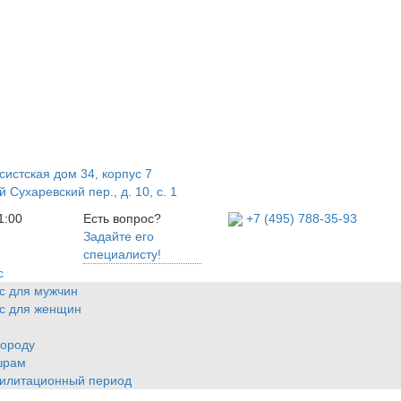
систская дом 34, корпус 7
 Сухаревский пер., д. 10, с. 1
1:00
Есть вопрос?
+7
(495)
788-35-93
Задайте его
специалисту!
с
с для мужчин
с для женщин
бороду
шрам
билитационный период