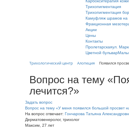
Карбокситерапия кожи
Трихопигментация
Трихопигментация бор
Камуфляж шрамов на 
Фракционная мезотер
Акции
Цены
Контакты
Пролетарская
ул. Марк
Цветной бульвар
Малый
Трихологический центр
Алопеция
Появился просве
Вопрос на тему «По
лечится?»
Задать вопрос
Вопрос на тему «У меня появился большой просвет на
На вопрос отвечает:
Гончарова Татьяна Александров
Дерматовенеролог, трихолог
Максим
, 27 лет