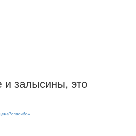
 и залысины, это
 цена?спасибо»