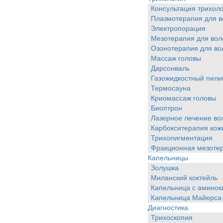
Консультация трихол
Плазмотерапия для в
Электропорация
Мезотерапия для вол
Озонотерапия для во
Массаж головы
Дарсонваль
Газожидкостный пили
Термосауна
Криомассаж головы
Биоптрон
Лазерное лечение во
Карбокситерапия кож
Трихопигментация
Фракционная мезоте
Капельницы
Золушка
Миланский коктейль
Капельница с аминок
Капельница Майерса
Диагностика
Трихоскопия