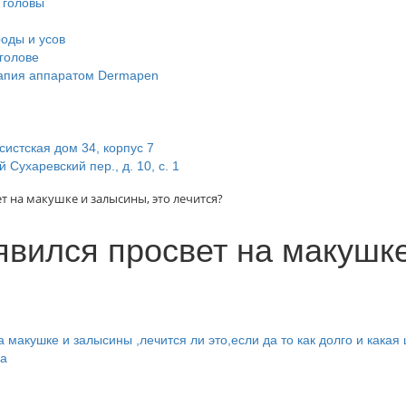
 головы
оды и усов
голове
апия аппаратом Dermapen
систская дом 34, корпус 7
 Сухаревский пер., д. 10, с. 1
т на макушке и залысины, это лечится?
явился просвет на макушке
 макушке и залысины ,лечится ли это,если да то как долго и какая
на