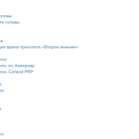
головы
ти головы
ы
га
ция врача-трихолога «Второе мнение»
олос
лос по Ахмерову
ос Cortexil PRP
с
ос
г
ос