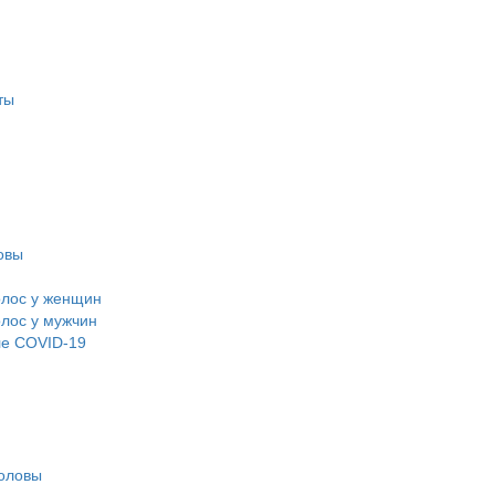
ты
овы
олос у женщин
лос у мужчин
ле COVID-19
головы