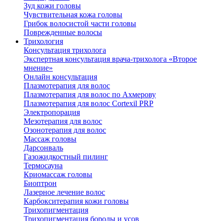
Зуд кожи головы
Чувствительная кожа головы
Грибок волосистой части головы
Поврежденные волосы
Трихология
Консультация трихолога
Экспертная консультация врача-трихолога «Второе
мнение»
Онлайн консультация
Плазмотерапия для волос
Плазмотерапия для волос по Ахмерову
Плазмотерапия для волос Cortexil PRP
Электропорация
Мезотерапия для волос
Озонотерапия для волос
Массаж головы
Дарсонваль
Газожидкостный пилинг
Термосауна
Криомассаж головы
Биоптрон
Лазерное лечение волос
Карбокситерапия кожи головы
Трихопигментация
Трихопигментация бороды и усов