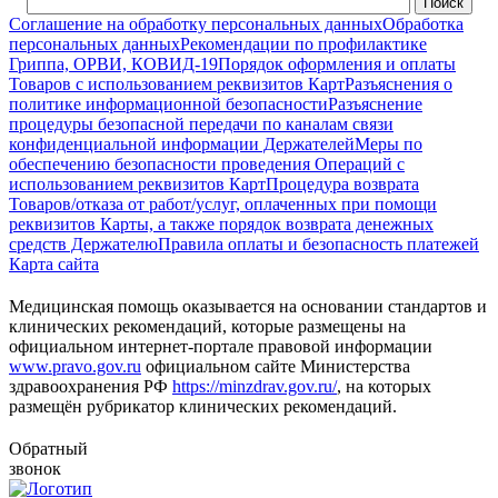
Соглашение на обработку персональных данных
Обработка
персональных данных
Рекомендации по профилактике
Гриппа, ОРВИ, КОВИД-19
Порядок оформления и оплаты
Товаров с использованием реквизитов Карт
Разъяснения о
политике информационной безопасности
Разъяснение
процедуры безопасной передачи по каналам связи
конфиденциальной информации Держателей
Меры по
обеспечению безопасности проведения Операций с
использованием реквизитов Карт
Процедура возврата
Товаров/отказа от работ/услуг, оплаченных при помощи
реквизитов Карты, а также порядок возврата денежных
средств Держателю
Правила оплаты и безопасность платежей
Карта сайта
Медицинская помощь оказывается на основании стандартов и
клинических рекомендаций, которые размещены на
официальном интернет-портале правовой информации
www.pravo.gov.ru
официальном сайте Министерства
здравоохранения РФ
https://minzdrav.gov.ru/
, на которых
размещён рубрикатор клинических рекомендаций.
Обратный
звонок