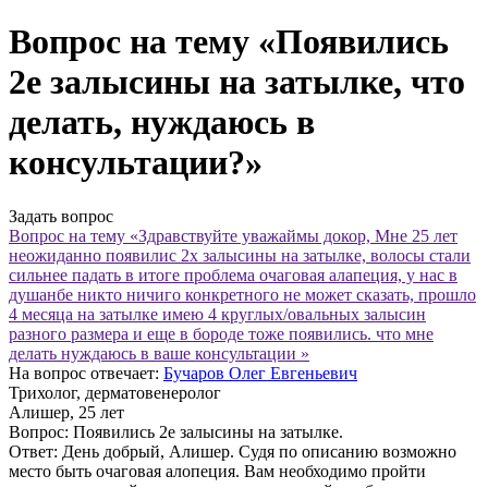
Вопрос на тему «Появились
2е залысины на затылке, что
делать, нуждаюсь в
консультации?»
Задать вопрос
Вопрос на тему «Здравствуйте уважаймы докор, Мне 25 лет
неожиданно появилис 2х залысины на затылке, волосы стали
сильнее падать в итоге проблема очаговая алапеция, у нас в
душанбе никто ничиго конкретного не может сказать, прошло
4 месяца на затылке имею 4 круглых/овальных залысин
разного размера и еще в бороде тоже появились. что мне
делать нуждаюсь в ваше консультации »
На вопрос отвечает:
Бучаров Олег Евгеньевич
Трихолог, дерматовенеролог
Алишер
, 25 лет
Вопрос:
Появились 2е залысины на затылке.
Ответ:
День добрый, Алишер. Судя по описанию возможно
место быть очаговая алопеция. Вам необходимо пройти