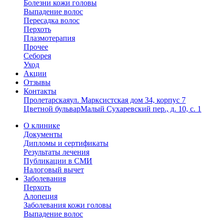
Болезни кожи головы
Выпадение волос
Пересадка волос
Перхоть
Плазмотерапия
Прочее
Себорея
Уход
Акции
Отзывы
Контакты
Пролетарская
ул. Марксистская дом 34, корпус 7
Цветной бульвар
Малый Сухаревский пер., д. 10, с. 1
О клинике
Документы
Дипломы и сертификаты
Результаты лечения
Публикации в СМИ
Налоговый вычет
Заболевания
Перхоть
Алопеция
Заболевания кожи головы
Выпадение волос