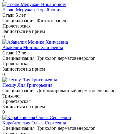
Егоян Меружан Норайрович
Стаж:
5 лет
Специализация:
Физиотерапевт
Пролетарская
Записаться на прием
0
Абакелия Моника Хвичаевна
Стаж:
13 лет
Специализация:
Трихолог, дерматовенеролог
Пролетарская
Записаться на прием
0
Песшу Лия Григорьевна
Специализация:
Дипломированный дерматовенеролог,
Трихолог
Пролетарская
Записаться на прием
0
Карабковская Ольга Сергеевна
Специализация:
Трихолог, дерматовенеролог
Пролетарская