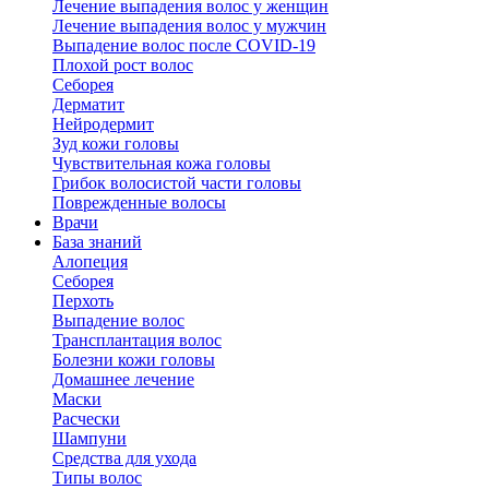
Лечение выпадения волос у женщин
Лечение выпадения волос у мужчин
Выпадение волос после COVID-19
Плохой рост волос
Cеборея
Дерматит
Нейродермит
Зуд кожи головы
Чувствительная кожа головы
Грибок волосистой части головы
Поврежденные волосы
Врачи
База знаний
Алопеция
Себорея
Перхоть
Выпадение волос
Трансплантация волос
Болезни кожи головы
Домашнее лечение
Маски
Расчески
Шампуни
Средства для ухода
Типы волос