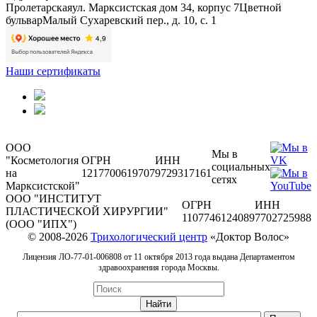
Пролетарская
ул. Марксистская дом 34, корпус 7
Цветной
бульвар
Малый Сухаревский пер., д. 10, с. 1
Наши сертификаты
ООО
Мы в
"Косметология
ОГРН
ИНН
социальных
на
1217700619707
9729317161
сетях
Марксистской"
ООО "ИНСТИТУТ
ОГРН
ИНН
ПЛАСТИЧЕСКОЙ ХИРУРГИИ"
1107746124089
7702725988
(ООО "ИПХ")
© 2008-2026
Трихологический центр
«Доктор Волос»
Лицензия ЛО-77-01-006808 от 11 октября 2013 года выдана Департаментом
здравоохранения города Москвы.