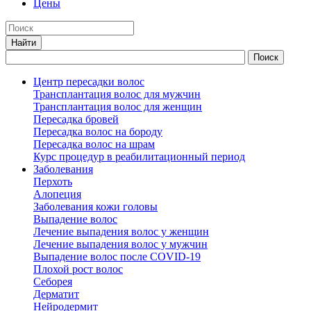
Цены
Центр пересадки волос
Трансплантация волос для мужчин
Трансплантация волос для женщин
Пересадка бровей
Пересадка волос на бороду
Пересадка волос на шрам
Курс процедур в реабилитационный период
Заболевания
Перхоть
Алопеция
Заболевания кожи головы
Выпадение волос
Лечение выпадения волос у женщин
Лечение выпадения волос у мужчин
Выпадение волос после COVID-19
Плохой рост волос
Cеборея
Дерматит
Нейродермит