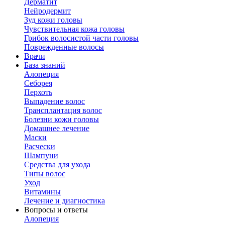
Дерматит
Нейродермит
Зуд кожи головы
Чувствительная кожа головы
Грибок волосистой части головы
Поврежденные волосы
Врачи
База знаний
Алопеция
Себорея
Перхоть
Выпадение волос
Трансплантация волос
Болезни кожи головы
Домашнее лечение
Маски
Расчески
Шампуни
Средства для ухода
Типы волос
Уход
Витамины
Лечение и диагностика
Вопросы и ответы
Алопеция