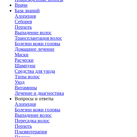
Врачи
База знаний
Алопеция
Себорея
Перхоть
Выпадение волос
Трансплантация волос
Болезни кожи головы
Домашнее лечение
Маски
Расчески
Шампуни
Средства для ухода
Типы волос
Уход
Витамины
Лечение и диагностика
Вопросы и ответы
Алопеция
Болезни кожи головы
Выпадение волос
Пересадка волос
Перхоть
Плазмотерапия