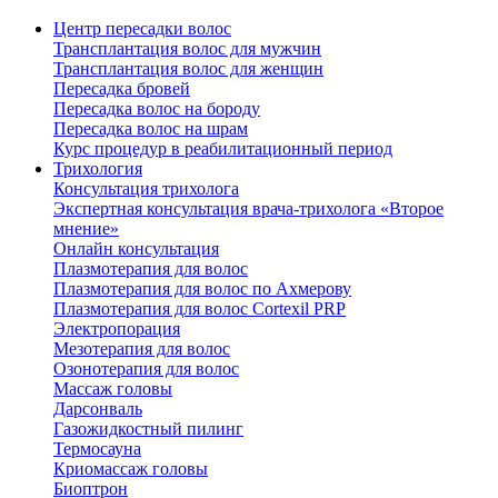
Центр пересадки волос
Трансплантация волос для мужчин
Трансплантация волос для женщин
Пересадка бровей
Пересадка волос на бороду
Пересадка волос на шрам
Курс процедур в реабилитационный период
Трихология
Консультация трихолога
Экспертная консультация врача-трихолога «Второе
мнение»
Онлайн консультация
Плазмотерапия для волос
Плазмотерапия для волос по Ахмерову
Плазмотерапия для волос Cortexil PRP
Электропорация
Мезотерапия для волос
Озонотерапия для волос
Массаж головы
Дарсонваль
Газожидкостный пилинг
Термосауна
Криомассаж головы
Биоптрон