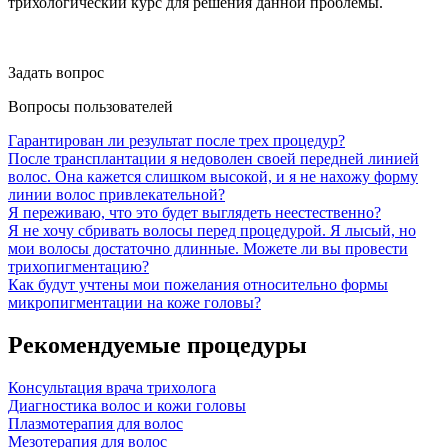
трихологический курс для решения данной проблемы.
Задать вопрос
Вопросы пользователей
Гарантирован ли результат после трех процедур?
После трансплантации я недоволен своей передней линией
волос. Она кажется слишком высокой, и я не нахожу форму
линии волос привлекательной?
Я переживаю, что это будет выглядеть неестественно?
Я не хочу сбривать волосы перед процедурой. Я лысый, но
мои волосы достаточно длинные. Можете ли вы провести
трихопигментацию?
Как будут учтены мои пожелания относительно формы
микропигментации на коже головы?
Рекомендуемые процедуры
Консультация врача трихолога
Диагностика волос и кожи головы
Плазмотерапия для волос
Мезотерапия для волос