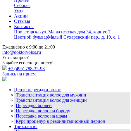
Прочее
Себорея
Уход
Акции
Отзывы
Контакты
Пролетарская
ул. Марксистская дом 34, корпус 7
Цветной бульвар
Малый Сухаревский пер., д. 10, с. 1
Ежедневно с 9:00 до 21:00
info@doktorvolos.ru
Есть вопрос?
Задайте его специалисту!
+7
(495)
788-35-93
Запись на прием
Центр пересадки волос
Трансплантация волос для мужчин
Трансплантация волос для женщин
Пересадка бровей
Пересадка волос на бороду
Пересадка волос на шрам
Курс процедур в реабилитационный период
Трихология