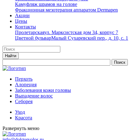
Камуфляж шрамов на голове
Фракционная мезотерапия аппаратом Dermapen
Акции
Цены
Контакты
Пролетарская
ул. Марксистская дом 34, корпус 7
Цветной бульвар
Малый Сухаревский пер., д. 10, с. 1
Перхоть
Алопеция
Заболевания кожи головы
Выпадение волос
Cеборея
Уход
Красота
Развернуть меню
info@doktorvolos.ru