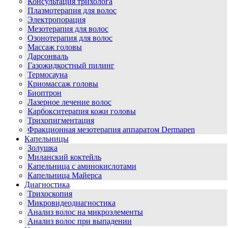
Консультация трихолога
Плазмотерапия для волос
Электропорация
Мезотерапия для волос
Озонотерапия для волос
Массаж головы
Дарсонваль
Газожидкостный пилинг
Термосауна
Криомассаж головы
Биоптрон
Лазерное лечение волос
Карбокситерапия кожи головы
Трихопигментация
Фракционная мезотерапия аппаратом Dermapen
Капельницы
Золушка
Миланский коктейль
Капельница с аминокислотами
Капельница Майерса
Диагностика
Трихоскопия
Микровидеодиагностика
Анализ волос на микроэлементы
Анализ волос при выпадении