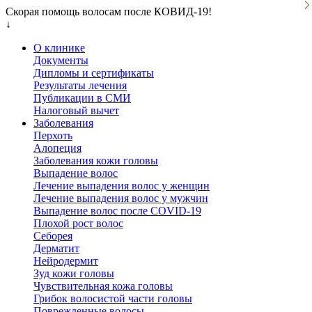
Скорая помощь волосам после КОВИД-19!
↓
О клинике
Документы
Дипломы и сертификаты
Результаты лечения
Публикации в СМИ
Налоговый вычет
Заболевания
Перхоть
Алопеция
Заболевания кожи головы
Выпадение волос
Лечение выпадения волос у женщин
Лечение выпадения волос у мужчин
Выпадение волос после COVID-19
Плохой рост волос
Cеборея
Дерматит
Нейродермит
Зуд кожи головы
Чувствительная кожа головы
Грибок волосистой части головы
Поврежденные волосы