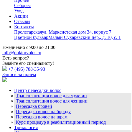
Прочее
Себорея
Уход
Акции
Отзывы
Контакты
Пролетарская
ул. Марксистская дом 34, корпус 7
Цветной бульвар
Малый Сухаревский пер., д. 10, с. 1
Ежедневно с 9:00 до 21:00
info@doktorvolos.ru
Есть вопрос?
Задайте его специалисту!
+7
(495)
788-35-93
Запись на прием
Центр пересадки волос
Трансплантация волос для мужчин
Трансплантация волос для женщин
Пересадка бровей
Пересадка волос на бороду
Пересадка волос на шрам
Курс процедур в реабилитационный период
Трихология