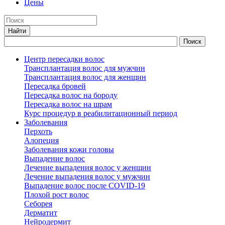
Цены
Центр пересадки волос
Трансплантация волос для мужчин
Трансплантация волос для женщин
Пересадка бровей
Пересадка волос на бороду
Пересадка волос на шрам
Курс процедур в реабилитационный период
Заболевания
Перхоть
Алопеция
Заболевания кожи головы
Выпадение волос
Лечение выпадения волос у женщин
Лечение выпадения волос у мужчин
Выпадение волос после COVID-19
Плохой рост волос
Cеборея
Дерматит
Нейродермит