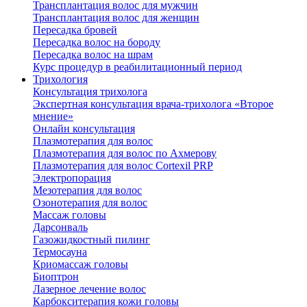
Трансплантация волос для мужчин
Трансплантация волос для женщин
Пересадка бровей
Пересадка волос на бороду
Пересадка волос на шрам
Курс процедур в реабилитационный период
Трихология
Консультация трихолога
Экспертная консультация врача-трихолога «Второе
мнение»
Онлайн консультация
Плазмотерапия для волос
Плазмотерапия для волос по Ахмерову
Плазмотерапия для волос Cortexil PRP
Электропорация
Мезотерапия для волос
Озонотерапия для волос
Массаж головы
Дарсонваль
Газожидкостный пилинг
Термосауна
Криомассаж головы
Биоптрон
Лазерное лечение волос
Карбокситерапия кожи головы