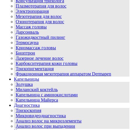
Консультация трихолога
Плазмотерапия для волос
Электропорация
Мезотерапия для волос
Озонотерапия для волос
Массаж головы
Дарсонваль
Газожидкостный пилинг
Термосауна
Криомассаж головы
Биоптрон
Лазерное лечение волос
Карбокситерапия кожи головы
Трихопигментация
Фракционная мезотерапия аппаратом Dermapen
Капельницы
Золушка
Миланский коктейль
Капельница с аминокислотами
Капельница Майерса
Диагностика
Трихоскопия
Микровидеодиагностика
Анализ волос на микроэлементы
Анализ волос при выпадении