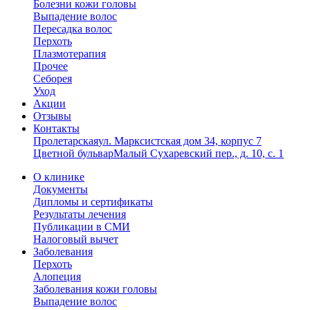
Болезни кожи головы
Выпадение волос
Пересадка волос
Перхоть
Плазмотерапия
Прочее
Себорея
Уход
Акции
Отзывы
Контакты
Пролетарская
ул. Марксистская дом 34, корпус 7
Цветной бульвар
Малый Сухаревский пер., д. 10, с. 1
О клинике
Документы
Дипломы и сертификаты
Результаты лечения
Публикации в СМИ
Налоговый вычет
Заболевания
Перхоть
Алопеция
Заболевания кожи головы
Выпадение волос