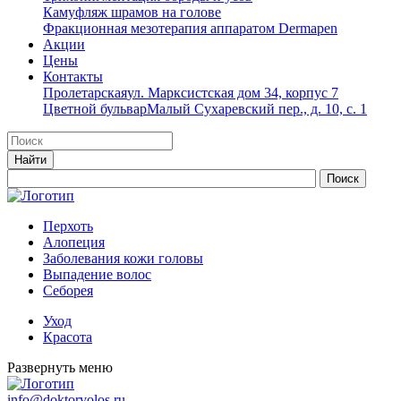
Камуфляж шрамов на голове
Фракционная мезотерапия аппаратом Dermapen
Акции
Цены
Контакты
Пролетарская
ул. Марксистская дом 34, корпус 7
Цветной бульвар
Малый Сухаревский пер., д. 10, с. 1
Перхоть
Алопеция
Заболевания кожи головы
Выпадение волос
Cеборея
Уход
Красота
Развернуть меню
info@doktorvolos.ru