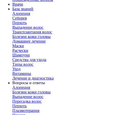
Врачи
База знаний
Алопеция
Себорея
Перхоть
Выпадение волос
Трансплантация волос
Болезни кожи головы
Домашнее лечение
Маски
Расчески
Шампуни
Средства для ухода
Типы волос
Уход
Витамины
Лечение и диагностика
Вопросы и ответы
Алопеция
Болезни кожи головы
Выпадение волос
Пересадка волос
Перхоть
Плазмотерапия