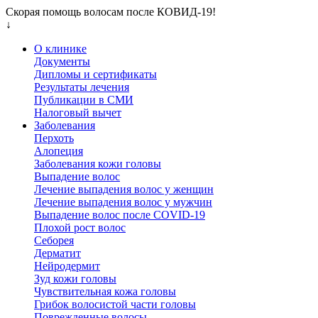
Скорая помощь волосам после КОВИД-19!
↓
О клинике
Документы
Дипломы и сертификаты
Результаты лечения
Публикации в СМИ
Налоговый вычет
Заболевания
Перхоть
Алопеция
Заболевания кожи головы
Выпадение волос
Лечение выпадения волос у женщин
Лечение выпадения волос у мужчин
Выпадение волос после COVID-19
Плохой рост волос
Cеборея
Дерматит
Нейродермит
Зуд кожи головы
Чувствительная кожа головы
Грибок волосистой части головы
Поврежденные волосы