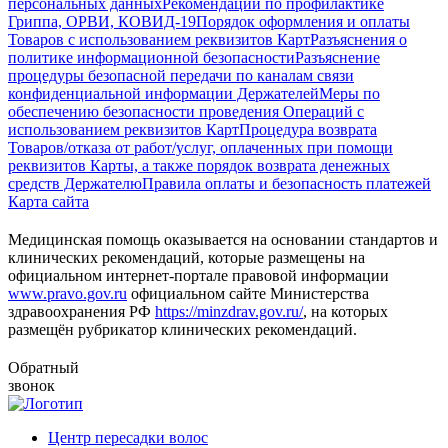
персональных данных
Рекомендации по профилактике
Гриппа, ОРВИ, КОВИД-19
Порядок оформления и оплаты
Товаров с использованием реквизитов Карт
Разъяснения о
политике информационной безопасности
Разъяснение
процедуры безопасной передачи по каналам связи
конфиденциальной информации Держателей
Меры по
обеспечению безопасности проведения Операций с
использованием реквизитов Карт
Процедура возврата
Товаров/отказа от работ/услуг, оплаченных при помощи
реквизитов Карты, а также порядок возврата денежных
средств Держателю
Правила оплаты и безопасность платежей
Карта сайта
Медицинская помощь оказывается на основании стандартов и
клинических рекомендаций, которые размещены на
официальном интернет-портале правовой информации
www.pravo.gov.ru
официальном сайте Министерства
здравоохранения РФ
https://minzdrav.gov.ru/
, на которых
размещён рубрикатор клинических рекомендаций.
Обратный
звонок
Центр пересадки волос