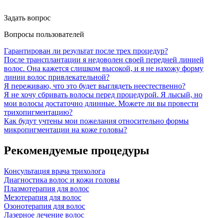
Задать вопрос
Вопросы пользователей
Гарантирован ли результат после трех процедур?
После трансплантации я недоволен своей передней линией
волос. Она кажется слишком высокой, и я не нахожу форму
линии волос привлекательной?
Я переживаю, что это будет выглядеть неестественно?
Я не хочу сбривать волосы перед процедурой. Я лысый, но
мои волосы достаточно длинные. Можете ли вы провести
трихопигментацию?
Как будут учтены мои пожелания относительно формы
микропигментации на коже головы?
Рекомендуемые процедуры
Консультация врача трихолога
Диагностика волос и кожи головы
Плазмотерапия для волос
Мезотерапия для волос
Озонотерапия для волос
Лазерное лечение волос