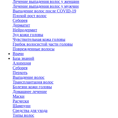
Лечение выпадения волос у женщин
Лечение выпадения волос у мужчин
Выпадение волос после COVID-19
Плохой рост волос
Cеборея
Дерматит
Нейродермит
Зуд кожи головы
Чувствительная кожа головы
Грибок волосистой части головы
Поврежденные волосы
Врачи
База знаний
Алопеция
Себорея
Перхоть
Выпадение волос
Трансплантация волос
Болезни кожи головы
Домашнее лечение
Маски
Расчески
Шампуни
Средства для ухода
Типы волос