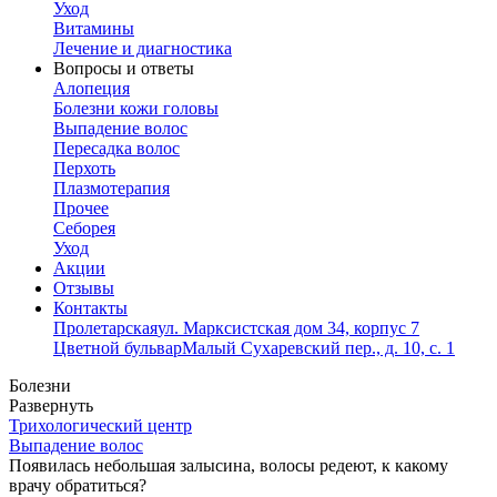
Уход
Витамины
Лечение и диагностика
Вопросы и ответы
Алопеция
Болезни кожи головы
Выпадение волос
Пересадка волос
Перхоть
Плазмотерапия
Прочее
Себорея
Уход
Акции
Отзывы
Контакты
Пролетарская
ул. Марксистская дом 34, корпус 7
Цветной бульвар
Малый Сухаревский пер., д. 10, с. 1
Болезни
Развернуть
Трихологический центр
Выпадение волос
Появилась небольшая залысина, волосы редеют, к какому
врачу обратиться?