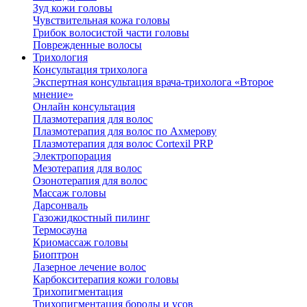
Зуд кожи головы
Чувствительная кожа головы
Грибок волосистой части головы
Поврежденные волосы
Трихология
Консультация трихолога
Экспертная консультация врача-трихолога «Второе
мнение»
Онлайн консультация
Плазмотерапия для волос
Плазмотерапия для волос по Ахмерову
Плазмотерапия для волос Cortexil PRP
Электропорация
Мезотерапия для волос
Озонотерапия для волос
Массаж головы
Дарсонваль
Газожидкостный пилинг
Термосауна
Криомассаж головы
Биоптрон
Лазерное лечение волос
Карбокситерапия кожи головы
Трихопигментация
Трихопигментация бороды и усов