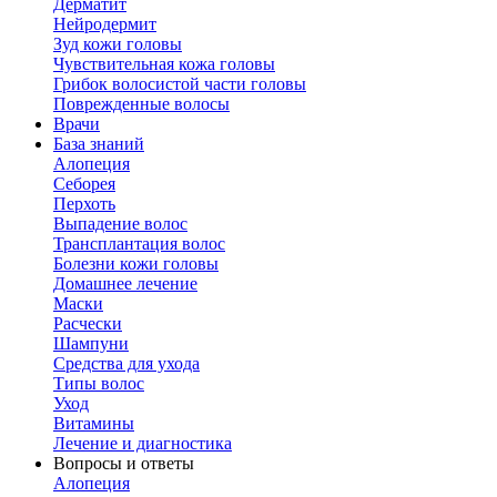
Дерматит
Нейродермит
Зуд кожи головы
Чувствительная кожа головы
Грибок волосистой части головы
Поврежденные волосы
Врачи
База знаний
Алопеция
Себорея
Перхоть
Выпадение волос
Трансплантация волос
Болезни кожи головы
Домашнее лечение
Маски
Расчески
Шампуни
Средства для ухода
Типы волос
Уход
Витамины
Лечение и диагностика
Вопросы и ответы
Алопеция