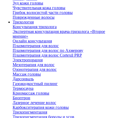
Зуд кожи головы
Чувствительная кожа головы
Грибок волосистой части головы
Поврежденные волосы
Трихология
Консультация трихолога
Экспертная консультация врача-трихолога «Второе
мнение»
Онлайн консультация
Плазмотерапия для волос
Плазмотерапия для волос по Ахмерову
Плазмотерапия для волос Cortexil PRP
Электропорация
Мезотерапия для волос
Озонотерапия для волос
Массаж головы
Дарсонваль
Газожидкостный пилинг
Термосауна
Криомассаж головы
Биоптрон
Лазерное лечение волос
Карбокситерапия кожи головы
Трихопигментация
Трихопигментация бороды и усов