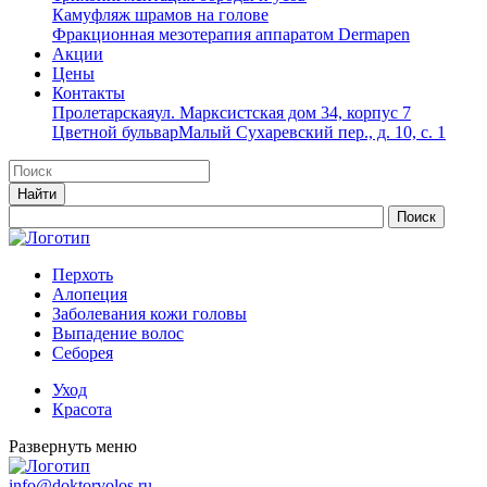
Камуфляж шрамов на голове
Фракционная мезотерапия аппаратом Dermapen
Акции
Цены
Контакты
Пролетарская
ул. Марксистская дом 34, корпус 7
Цветной бульвар
Малый Сухаревский пер., д. 10, с. 1
Перхоть
Алопеция
Заболевания кожи головы
Выпадение волос
Cеборея
Уход
Красота
Развернуть меню
info@doktorvolos.ru