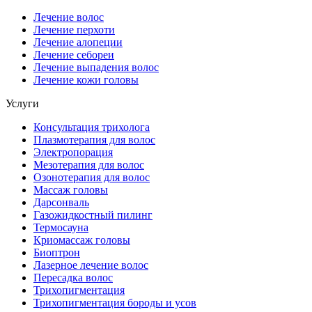
Лечение волос
Лечение перхоти
Лечение алопеции
Лечение себореи
Лечение выпадения волос
Лечение кожи головы
Услуги
Консультация трихолога
Плазмотерапия для волос
Электропорация
Мезотерапия для волос
Озонотерапия для волос
Массаж головы
Дарсонваль
Газожидкостный пилинг
Термосауна
Криомассаж головы
Биоптрон
Лазерное лечение волос
Пересадка волос
Трихопигментация
Трихопигментация бороды и усов