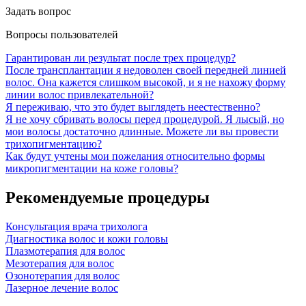
Задать вопрос
Вопросы пользователей
Гарантирован ли результат после трех процедур?
После трансплантации я недоволен своей передней линией
волос. Она кажется слишком высокой, и я не нахожу форму
линии волос привлекательной?
Я переживаю, что это будет выглядеть неестественно?
Я не хочу сбривать волосы перед процедурой. Я лысый, но
мои волосы достаточно длинные. Можете ли вы провести
трихопигментацию?
Как будут учтены мои пожелания относительно формы
микропигментации на коже головы?
Рекомендуемые процедуры
Консультация врача трихолога
Диагностика волос и кожи головы
Плазмотерапия для волос
Мезотерапия для волос
Озонотерапия для волос
Лазерное лечение волос