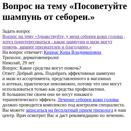
Вопрос на тему «Посоветуйте
шампунь от себореи.»
Задать вопрос
Вопрос на тему «Здравствуйте, у меня себорея кожи головы ,
хотел поинтересоваться - какие шампуни и мази могут
помочь, заранее признателен и благодарен.»
На вопрос отвечает:
Кирнас Кира Владимировна
Трихолог, дерматовенеролог
Николай
, 29 лет
Вопрос:
Какие средства могут помочь?
Ответ:
Добрый день. Подобрать эффективные шампуни
и мази из ассортимента, представленного в магазинах
и аптеках, практически невозможно, потому что они могут
использоваться только как средства профилактики.
В большинстве своем они не несут никакого
терапевтического эффекта.
Лечение себореи кожи головы
должно проводится комплексно под контролем специалиста.
Вы можете
записаться на бесплатный прием трихолога
в наш
центр. Врач осмотрит Вас и даст рекомендацию по лечению.