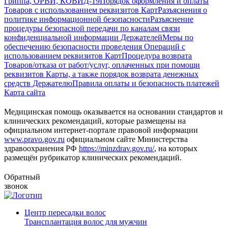
Гриппа, ОРВИ, КОВИД-19
Порядок оформления и оплаты
Товаров с использованием реквизитов Карт
Разъяснения о
политике информационной безопасности
Разъяснение
процедуры безопасной передачи по каналам связи
конфиденциальной информации Держателей
Меры по
обеспечению безопасности проведения Операций с
использованием реквизитов Карт
Процедура возврата
Товаров/отказа от работ/услуг, оплаченных при помощи
реквизитов Карты, а также порядок возврата денежных
средств Держателю
Правила оплаты и безопасность платежей
Карта сайта
Медицинская помощь оказывается на основании стандартов и
клинических рекомендаций, которые размещены на
официальном интернет-портале правовой информации
www.pravo.gov.ru
официальном сайте Министерства
здравоохранения РФ
https://minzdrav.gov.ru/
, на которых
размещён рубрикатор клинических рекомендаций.
Обратный
звонок
Центр пересадки волос
Трансплантация волос для мужчин