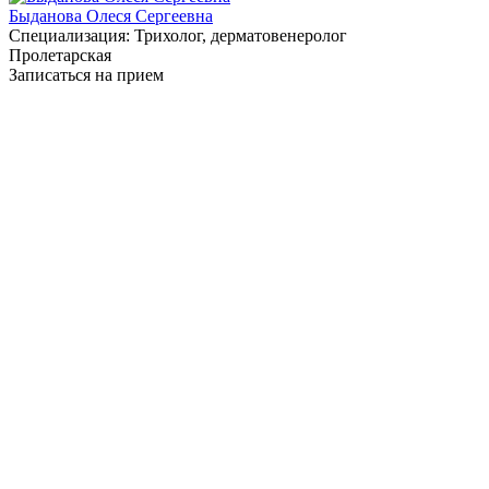
Быданова Олеся Сергеевна
Специализация:
Трихолог, дерматовенеролог
Пролетарская
Записаться на прием