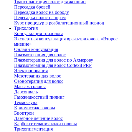
Трансплантация волос для женщин
Пересадка бровей
Пересадка волос на бороду
Пересадка волос на шрам
Курс процедур в реабилитационный период
Трихология
Консультация трихолога
Экспертная консультация врача-трихолога «Второе
мнение»
Онлайн консультация
Плазмотерапия для волос
Плазмотерапия для волос по Ахмерову
Плазмотерапия для волос Cortexil PRP
Электропорация
Мезотерапия для волос
Озонотерапия для волос
Массаж головы
Дарсонваль
Газожидкостный пилинг
Термосауна
Криомассаж головы
Биоптрон
Лазерное лечение волос
Карбокситерапия кожи головы
Трихопигментация