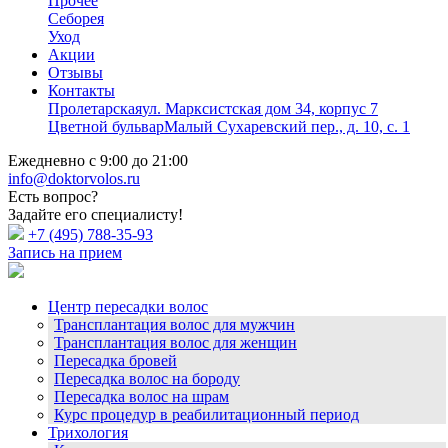
Прочее
Себорея
Уход
Акции
Отзывы
Контакты
Пролетарская
ул. Марксистская дом 34, корпус 7
Цветной бульвар
Малый Сухаревский пер., д. 10, с. 1
Ежедневно с 9:00 до 21:00
info@doktorvolos.ru
Есть вопрос?
Задайте его специалисту!
+7
(495)
788-35-93
Запись на прием
Центр пересадки волос
Трансплантация волос для мужчин
Трансплантация волос для женщин
Пересадка бровей
Пересадка волос на бороду
Пересадка волос на шрам
Курс процедур в реабилитационный период
Трихология