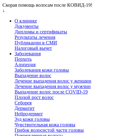
Скорая помощь волосам после КОВИД-19!
↓
О клинике
Документы
Дипломы и сертификаты
Результаты лечения
Публикации в СМИ
Налоговый вычет
Заболевания
Перхоть
Алопеция
Заболевания кожи головы
Выпадение волос
Лечение выпадения волос у женщин
Лечение выпадения волос у мужчин
Выпадение волос после COVID-19
Плохой рост волос
Cеборея
Дерматит
Нейродермит
Зуд кожи головы
Чувствительная кожа головы
Грибок волосистой части головы
Поврежденные волосы