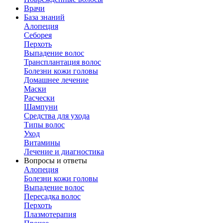
Врачи
База знаний
Алопеция
Себорея
Перхоть
Выпадение волос
Трансплантация волос
Болезни кожи головы
Домашнее лечение
Маски
Расчески
Шампуни
Средства для ухода
Типы волос
Уход
Витамины
Лечение и диагностика
Вопросы и ответы
Алопеция
Болезни кожи головы
Выпадение волос
Пересадка волос
Перхоть
Плазмотерапия