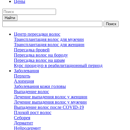
Цены
Центр пересадки волос
Трансплантация волос для мужчин
Трансплантация волос для женщин
Пересадка бровей
Пересадка волос на бороду
Пересадка волос на шрам
Курс процедур в реабилитационный период
Заболевания
Перхоть
Алопеция
Заболевания кожи головы
Выпадение волос
Лечение выпадения волос у женщин
Лечение выпадения волос у мужчин
Выпадение волос после COVID-19
Плохой рост волос
Cеборея
Дерматит
Нейродермит