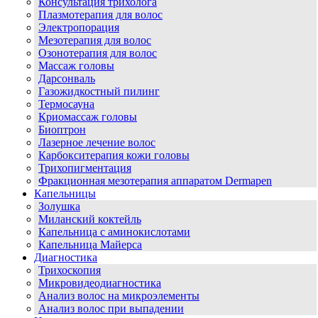
Консультация трихолога
Плазмотерапия для волос
Электропорация
Мезотерапия для волос
Озонотерапия для волос
Массаж головы
Дарсонваль
Газожидкостный пилинг
Термосауна
Криомассаж головы
Биоптрон
Лазерное лечение волос
Карбокситерапия кожи головы
Трихопигментация
Фракционная мезотерапия аппаратом Dermapen
Капельницы
Золушка
Миланский коктейль
Капельница с аминокислотами
Капельница Майерса
Диагностика
Трихоскопия
Микровидеодиагностика
Анализ волос на микроэлементы
Анализ волос при выпадении