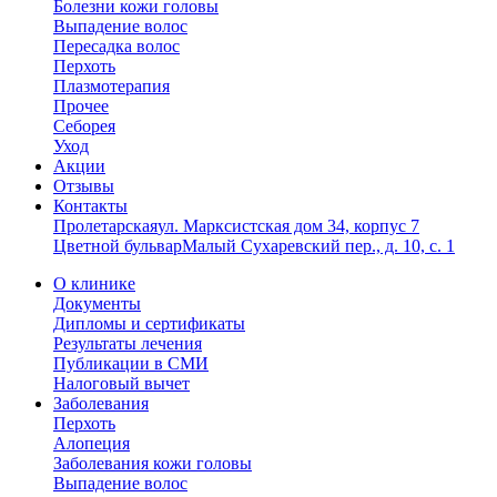
Болезни кожи головы
Выпадение волос
Пересадка волос
Перхоть
Плазмотерапия
Прочее
Себорея
Уход
Акции
Отзывы
Контакты
Пролетарская
ул. Марксистская дом 34, корпус 7
Цветной бульвар
Малый Сухаревский пер., д. 10, с. 1
О клинике
Документы
Дипломы и сертификаты
Результаты лечения
Публикации в СМИ
Налоговый вычет
Заболевания
Перхоть
Алопеция
Заболевания кожи головы
Выпадение волос