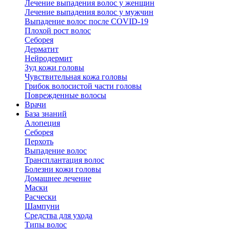
Лечение выпадения волос у женщин
Лечение выпадения волос у мужчин
Выпадение волос после COVID-19
Плохой рост волос
Cеборея
Дерматит
Нейродермит
Зуд кожи головы
Чувствительная кожа головы
Грибок волосистой части головы
Поврежденные волосы
Врачи
База знаний
Алопеция
Себорея
Перхоть
Выпадение волос
Трансплантация волос
Болезни кожи головы
Домашнее лечение
Маски
Расчески
Шампуни
Средства для ухода
Типы волос