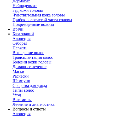
Дерматит
Нейродермит
Зуд кожи головы
Чувствительная кожа головы
Грибок волосистой части головы
Поврежденные волосы
Врачи
База знаний
Алопеция
Себорея
Перхоть
Выпадение волос
Трансплантация волос
Болезни кожи головы
Домашнее лечение
Маски
Расчески
Шампуни
Средства для ухода
Типы волос
Уход
Витамины
Лечение и диагностика
Вопросы и ответы
Алопеция