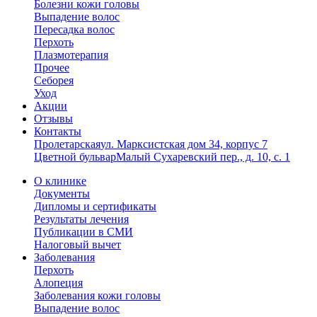
Болезни кожи головы
Выпадение волос
Пересадка волос
Перхоть
Плазмотерапия
Прочее
Себорея
Уход
Акции
Отзывы
Контакты
Пролетарская
ул. Марксистская дом 34, корпус 7
Цветной бульвар
Малый Сухаревский пер., д. 10, с. 1
О клинике
Документы
Дипломы и сертификаты
Результаты лечения
Публикации в СМИ
Налоговый вычет
Заболевания
Перхоть
Алопеция
Заболевания кожи головы
Выпадение волос