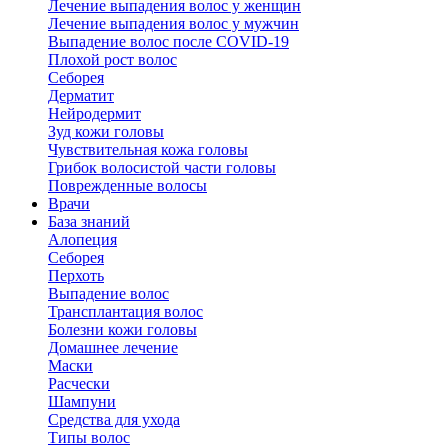
Лечение выпадения волос у женщин
Лечение выпадения волос у мужчин
Выпадение волос после COVID-19
Плохой рост волос
Cеборея
Дерматит
Нейродермит
Зуд кожи головы
Чувствительная кожа головы
Грибок волосистой части головы
Поврежденные волосы
Врачи
База знаний
Алопеция
Себорея
Перхоть
Выпадение волос
Трансплантация волос
Болезни кожи головы
Домашнее лечение
Маски
Расчески
Шампуни
Средства для ухода
Типы волос