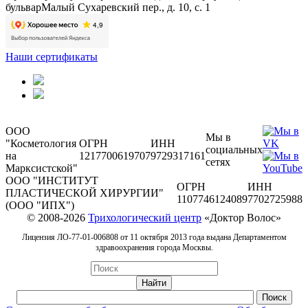
бульвар
Малый Сухаревский пер., д. 10, с. 1
Наши сертификаты
ООО
Мы в
"Косметология
ОГРН
ИНН
социальных
на
1217700619707
9729317161
сетях
Марксистской"
ООО "ИНСТИТУТ
ОГРН
ИНН
ПЛАСТИЧЕСКОЙ ХИРУРГИИ"
1107746124089
7702725988
(ООО "ИПХ")
© 2008-2026
Трихологический центр
«Доктор Волос»
Лицензия ЛО-77-01-006808 от 11 октября 2013 года выдана Департаментом
здравоохранения города Москвы.