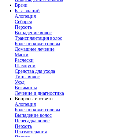
Врачи
База знаний
Алопеция
Себорея
Перхоть
Выпадение волос
Трансплантация волос
Болезни кожи головы
Домашнее лечение
Маски
Расчески
Шампуни
Средства для ухода
Типы волос
Уход
Витамины
Лечение и диагностика
Вопросы и ответы
Алопеция
Болезни кожи головы
Выпадение волос
Пересадка волос
Перхоть
Плазмотерапия