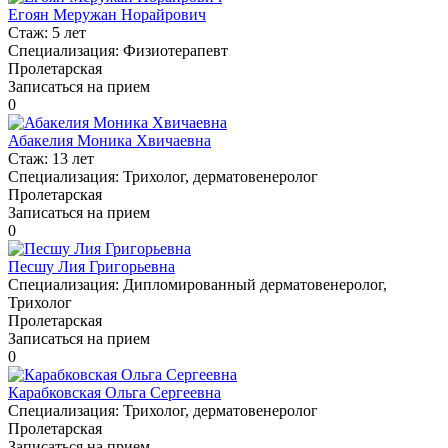
Егоян Меружан Норайрович
Стаж:
5 лет
Специализация:
Физиотерапевт
Пролетарская
Записаться на прием
0
Абакелия Моника Хвичаевна
Стаж:
13 лет
Специализация:
Трихолог, дерматовенеролог
Пролетарская
Записаться на прием
0
Песшу Лия Григорьевна
Специализация:
Дипломированный дерматовенеролог,
Трихолог
Пролетарская
Записаться на прием
0
Карабковская Ольга Сергеевна
Специализация:
Трихолог, дерматовенеролог
Пролетарская
Записаться на прием