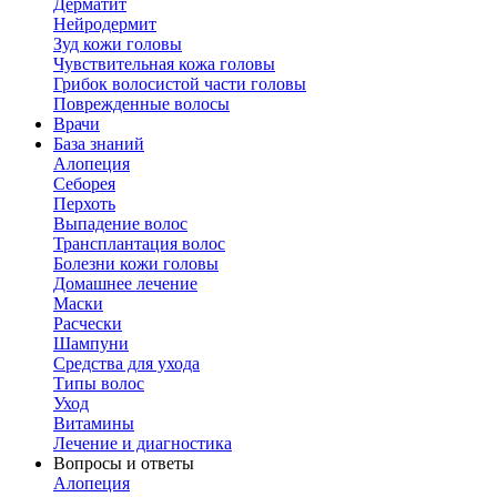
Дерматит
Нейродермит
Зуд кожи головы
Чувствительная кожа головы
Грибок волосистой части головы
Поврежденные волосы
Врачи
База знаний
Алопеция
Себорея
Перхоть
Выпадение волос
Трансплантация волос
Болезни кожи головы
Домашнее лечение
Маски
Расчески
Шампуни
Средства для ухода
Типы волос
Уход
Витамины
Лечение и диагностика
Вопросы и ответы
Алопеция