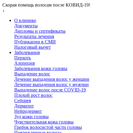
Скорая помощь волосам после КОВИД-19!
↓
О клинике
Документы
Дипломы и сертификаты
Результаты лечения
Публикации в СМИ
Налоговый вычет
Заболевания
Перхоть
Алопеция
Заболевания кожи головы
Выпадение волос
Лечение выпадения волос у женщин
Лечение выпадения волос у мужчин
Выпадение волос после COVID-19
Плохой рост волос
Cеборея
Дерматит
Нейродермит
Зуд кожи головы
Чувствительная кожа головы
Грибок волосистой части головы
Поврежденные волосы