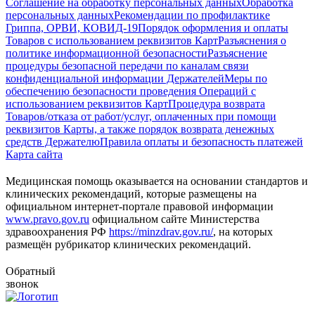
Соглашение на обработку персональных данных
Обработка
персональных данных
Рекомендации по профилактике
Гриппа, ОРВИ, КОВИД-19
Порядок оформления и оплаты
Товаров с использованием реквизитов Карт
Разъяснения о
политике информационной безопасности
Разъяснение
процедуры безопасной передачи по каналам связи
конфиденциальной информации Держателей
Меры по
обеспечению безопасности проведения Операций с
использованием реквизитов Карт
Процедура возврата
Товаров/отказа от работ/услуг, оплаченных при помощи
реквизитов Карты, а также порядок возврата денежных
средств Держателю
Правила оплаты и безопасность платежей
Карта сайта
Медицинская помощь оказывается на основании стандартов и
клинических рекомендаций, которые размещены на
официальном интернет-портале правовой информации
www.pravo.gov.ru
официальном сайте Министерства
здравоохранения РФ
https://minzdrav.gov.ru/
, на которых
размещён рубрикатор клинических рекомендаций.
Обратный
звонок