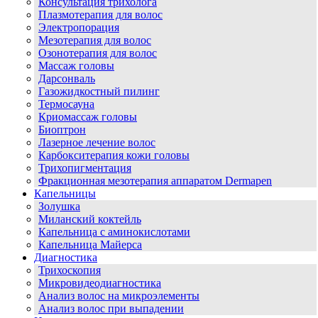
Консультация трихолога
Плазмотерапия для волос
Электропорация
Мезотерапия для волос
Озонотерапия для волос
Массаж головы
Дарсонваль
Газожидкостный пилинг
Термосауна
Криомассаж головы
Биоптрон
Лазерное лечение волос
Карбокситерапия кожи головы
Трихопигментация
Фракционная мезотерапия аппаратом Dermapen
Капельницы
Золушка
Миланский коктейль
Капельница с аминокислотами
Капельница Майерса
Диагностика
Трихоскопия
Микровидеодиагностика
Анализ волос на микроэлементы
Анализ волос при выпадении