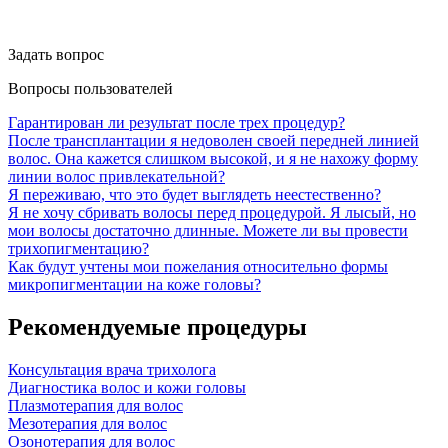
Задать вопрос
Вопросы пользователей
Гарантирован ли результат после трех процедур?
После трансплантации я недоволен своей передней линией
волос. Она кажется слишком высокой, и я не нахожу форму
линии волос привлекательной?
Я переживаю, что это будет выглядеть неестественно?
Я не хочу сбривать волосы перед процедурой. Я лысый, но
мои волосы достаточно длинные. Можете ли вы провести
трихопигментацию?
Как будут учтены мои пожелания относительно формы
микропигментации на коже головы?
Рекомендуемые процедуры
Консультация врача трихолога
Диагностика волос и кожи головы
Плазмотерапия для волос
Мезотерапия для волос
Озонотерапия для волос