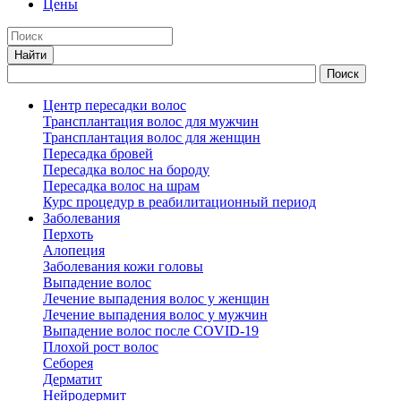
Цены
Центр пересадки волос
Трансплантация волос для мужчин
Трансплантация волос для женщин
Пересадка бровей
Пересадка волос на бороду
Пересадка волос на шрам
Курс процедур в реабилитационный период
Заболевания
Перхоть
Алопеция
Заболевания кожи головы
Выпадение волос
Лечение выпадения волос у женщин
Лечение выпадения волос у мужчин
Выпадение волос после COVID-19
Плохой рост волос
Cеборея
Дерматит
Нейродермит