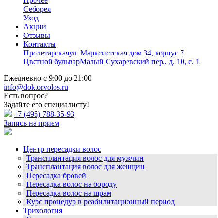
Прочее
Себорея
Уход
Акции
Отзывы
Контакты
Пролетарская
ул. Марксистская дом 34, корпус 7
Цветной бульвар
Малый Сухаревский пер., д. 10, с. 1
Ежедневно с 9:00 до 21:00
info@doktorvolos.ru
Есть вопрос?
Задайте его специалисту!
+7
(495)
788-35-93
Запись на прием
Центр пересадки волос
Трансплантация волос для мужчин
Трансплантация волос для женщин
Пересадка бровей
Пересадка волос на бороду
Пересадка волос на шрам
Курс процедур в реабилитационный период
Трихология