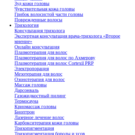
Зуд кожи головы
Чувствительная кожа головы
Грибок волосистой части головы
Поврежденные волосы
Трихология
Консультация трихолога
Экспертная консультация врача-трихолога «Второе
мнение»
Онлайн консультация
Плазмотерапия для волос
Плазмотерапия для волос по Ахмерову
Плазмотерапия для волос Cortexil PRP
Электропорация
Мезотерапия для волос
Озонотерапия для волос
Массаж головы
Дарсонваль
Газожидкостный пилинг
Термосауна
Криомассаж головы
Биоптрон
Лазерное лечение волос
Карбокситерапия кожи головы
Трихопигментация
Трихопигментация бороды и усов