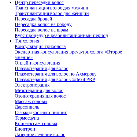
Центр пересадки волос
Трансплантация волос для мужчин
Трансплантация волос для женщин
Пересадка бровей
Пересадка волос на бороду
Пересадка волос на шрам
Курс процедур в реабилитационный период
Трихология
Консультация трихолога
Экспертная консультация врача-трихолога «Второе
мнение»
Онлайн консультация
Плазмотерапия для волос
Плазмотерапия для волос по Ахмерову
Плазмотерапия для волос Cortexil PRP
Электропорация
Мезотерапия для волос
Озонотерапия для волос
Массаж головы
Дарсонваль
Газожидкостный пилинг
Термосауна
Криомассаж головы
Биоптрон
Лазерное лечение волос