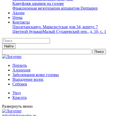
Камуфляж шрамов на голове
Фракционная мезотерапия аппаратом Dermapen
Акции
Цены
Контакты
Пролетарская
ул. Марксистская дом 34, корпус 7
Цветной бульвар
Малый Сухаревский пер., д. 10, с. 1
Перхоть
Алопеция
Заболевания кожи головы
Выпадение волос
Cеборея
Уход
Красота
Развернуть меню
info@doktorvolos.ru