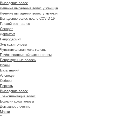
Выпадение волос
Лечение выпадения волос у женщин
Лечение выпадения волос у мужчин
Выпадение волос после COVID-19
Плохой рост волос
Cеборея
Дерматит
Нейродермит
Зуд кожи головы
Чувствительная кожа головы
Грибок волосистой части головы
Поврежденные волосы
Врачи
База знаний
Алопеция
Себорея
Перхоть
Выпадение волос
Трансплантация волос
Болезни кожи головы
Домашнее лечение
Маски