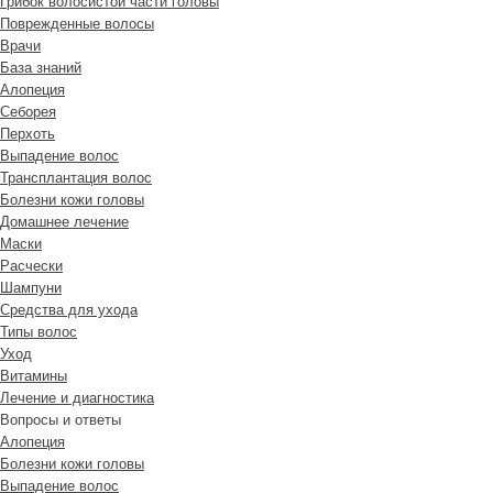
Грибок волосистой части головы
Поврежденные волосы
Врачи
База знаний
Алопеция
Себорея
Перхоть
Выпадение волос
Трансплантация волос
Болезни кожи головы
Домашнее лечение
Маски
Расчески
Шампуни
Средства для ухода
Типы волос
Уход
Витамины
Лечение и диагностика
Вопросы и ответы
Алопеция
Болезни кожи головы
Выпадение волос