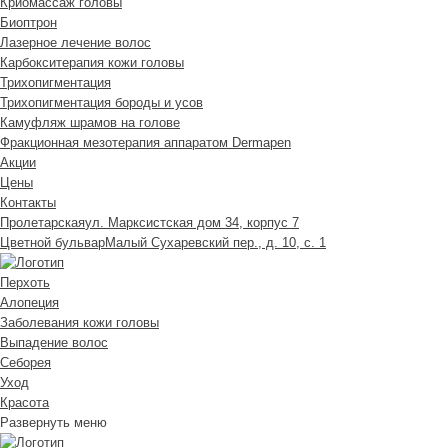
Криомассаж головы
Биоптрон
Лазерное лечение волос
Карбокситерапия кожи головы
Трихопигментация
Трихопигментация бороды и усов
Камуфляж шрамов на голове
Фракционная мезотерапия аппаратом Dermapen
Акции
Цены
Контакты
Пролетарская
ул. Марксистская дом 34, корпус 7
Цветной бульвар
Малый Сухаревский пер., д. 10, с. 1
Перхоть
Алопеция
Заболевания кожи головы
Выпадение волос
Cеборея
Уход
Красота
Развернуть меню