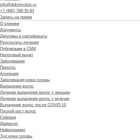
info@doktorvolos.ru
+7
(495)
788-35-93
Запись на прием
О клинике
Документы
Дипломы и сертификаты
Результаты лечения
Публикации в СМИ
Налоговый вычет
Заболевания
Перхоть
Алопеция
Заболевания кожи головы
Выпадение волос
Лечение выпадения волос у женщин
Лечение выпадения волос у мужчин
Выпадение волос после COVID-19
Плохой рост волос
Cеборея
Дерматит
Нейродермит
Зуд кожи головы