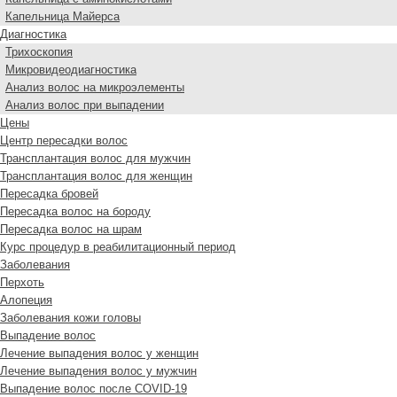
Капельница Майерса
Диагностика
Трихоскопия
Микровидеодиагностика
Анализ волос на микроэлементы
Анализ волос при выпадении
Цены
Центр пересадки волос
Трансплантация волос для мужчин
Трансплантация волос для женщин
Пересадка бровей
Пересадка волос на бороду
Пересадка волос на шрам
Курс процедур в реабилитационный период
Заболевания
Перхоть
Алопеция
Заболевания кожи головы
Выпадение волос
Лечение выпадения волос у женщин
Лечение выпадения волос у мужчин
Выпадение волос после COVID-19