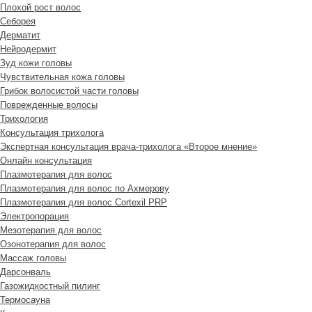
Плохой рост волос
Cеборея
Дерматит
Нейродермит
Зуд кожи головы
Чувствительная кожа головы
Грибок волосистой части головы
Поврежденные волосы
Трихология
Консультация трихолога
Экспертная консультация врача-трихолога «Второе мнение»
Онлайн консультация
Плазмотерапия для волос
Плазмотерапия для волос по Ахмерову
Плазмотерапия для волос Cortexil PRP
Электропорация
Мезотерапия для волос
Озонотерапия для волос
Массаж головы
Дарсонваль
Газожидкостный пилинг
Термосауна