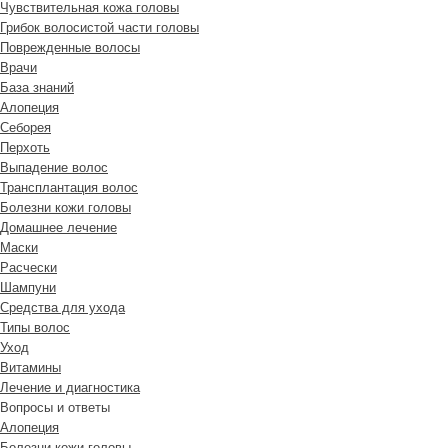
Чувствительная кожа головы
Грибок волосистой части головы
Поврежденные волосы
Врачи
База знаний
Алопеция
Себорея
Перхоть
Выпадение волос
Трансплантация волос
Болезни кожи головы
Домашнее лечение
Маски
Расчески
Шампуни
Средства для ухода
Типы волос
Уход
Витамины
Лечение и диагностика
Вопросы и ответы
Алопеция
Болезни кожи головы