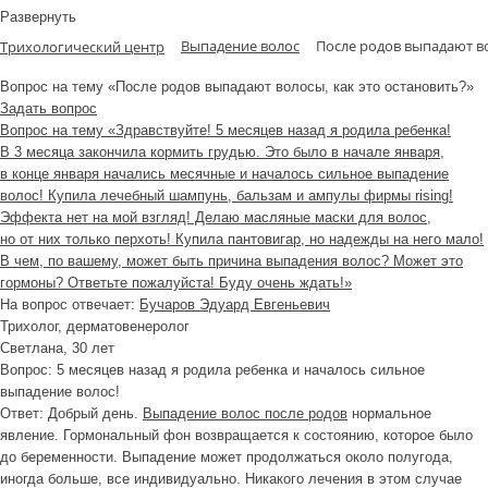
Развернуть
Выпадение волос
После родов выпадают во
Трихологический центр
Вопрос на тему «После родов выпадают волосы, как это остановить?»
Задать вопрос
Вопрос на тему «Здравствуйте! 5 месяцев назад я родила ребенка!
В 3 месяца закончила кормить грудью. Это было в начале января,
в конце января начались месячные и началось сильное выпадение
волос! Купила лечебный шампунь, бальзам и ампулы фирмы rising!
Эффекта нет на мой взгляд! Делаю масляные маски для волос,
но от них только перхоть! Купила пантовигар, но надежды на него мало!
В чем, по вашему, может быть причина выпадения волос? Может это
гормоны? Ответьте пожалуйста! Буду очень ждать!»
На вопрос отвечает:
Бучаров Эдуард Евгеньевич
Трихолог, дерматовенеролог
Светлана
, 30 лет
Вопрос:
5 месяцев назад я
родила ребенка и
началось сильное
выпадение волос!
Ответ:
Добрый день.
Выпадение волос после родов
нормальное
явление. Гормональный фон возвращается к состоянию, которое было
до беременности. Выпадение может продолжаться около полугода,
иногда больше, все индивидуально. Никакого лечения в этом случае