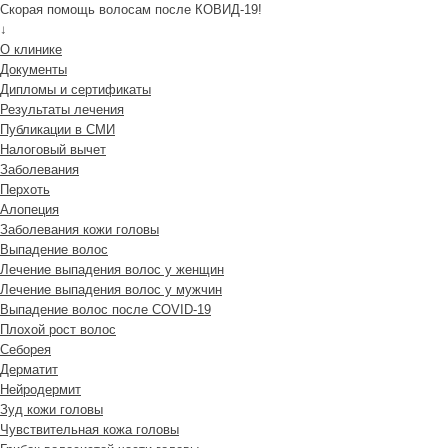
Скорая помощь волосам после КОВИД-19!
↓
О клинике
Документы
Дипломы и сертификаты
Результаты лечения
Публикации в СМИ
Налоговый вычет
Заболевания
Перхоть
Алопеция
Заболевания кожи головы
Выпадение волос
Лечение выпадения волос у женщин
Лечение выпадения волос у мужчин
Выпадение волос после COVID-19
Плохой рост волос
Cеборея
Дерматит
Нейродермит
Зуд кожи головы
Чувствительная кожа головы