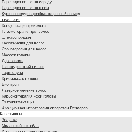
Пересадка волос на бороду
Пересадка волос на шрам
Курс процедур в реабилитационный период
Трихология
Консультация трихолога
Плазмотерапия для волос
Электропорация
Мезотерапия для волос
Озонотерапия для волос
Массаж головы
Дарсонваль
Газожидкостный пилинг
Термосауна
Криомассаж головы
Биоптрон
Лазерное лечение волос
Карбокситерапия кожи головы
Трихопигментация
Фракционная мезотерапия аппаратом Dermapen
Капельницы
Золушка
Миланский коктейль
Капельница с аминокислотами