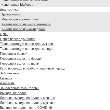
Капельница Майерса
Диагностика
Трихоскопия
Микровидеодиагностика
Анализ волос на микроэлементы
Анализ волос при выпадении
Цены
Центр пересадки волос
Трансплантация волос для мужчин
Трансплантация волос для женщин
Пересадка бровей
Пересадка волос на бороду
Пересадка волос на шрам
Курс процедур в реабилитационный период
Заболевания
Перхоть
Алопеция
Заболевания кожи головы
Выпадение волос
Лечение выпадения волос у женщин
Лечение выпадения волос у мужчин
Выпадение волос после COVID-19