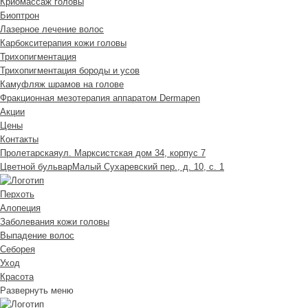
Криомассаж головы
Биоптрон
Лазерное лечение волос
Карбокситерапия кожи головы
Трихопигментация
Трихопигментация бороды и усов
Камуфляж шрамов на голове
Фракционная мезотерапия аппаратом Dermapen
Акции
Цены
Контакты
Пролетарская
ул. Марксистская дом 34, корпус 7
Цветной бульвар
Малый Сухаревский пер., д. 10, с. 1
Перхоть
Алопеция
Заболевания кожи головы
Выпадение волос
Cеборея
Уход
Красота
Развернуть меню