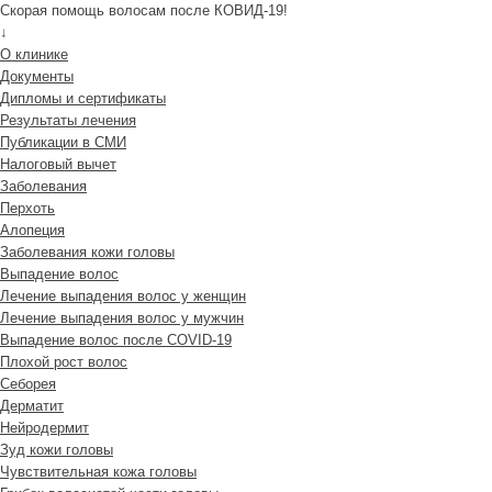
Скорая помощь волосам после КОВИД-19!
↓
О клинике
Документы
Дипломы и сертификаты
Результаты лечения
Публикации в СМИ
Налоговый вычет
Заболевания
Перхоть
Алопеция
Заболевания кожи головы
Выпадение волос
Лечение выпадения волос у женщин
Лечение выпадения волос у мужчин
Выпадение волос после COVID-19
Плохой рост волос
Cеборея
Дерматит
Нейродермит
Зуд кожи головы
Чувствительная кожа головы