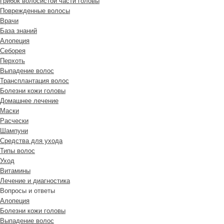
Грибок волосистой части головы
Поврежденные волосы
Врачи
База знаний
Алопеция
Себорея
Перхоть
Выпадение волос
Трансплантация волос
Болезни кожи головы
Домашнее лечение
Маски
Расчески
Шампуни
Средства для ухода
Типы волос
Уход
Витамины
Лечение и диагностика
Вопросы и ответы
Алопеция
Болезни кожи головы
Выпадение волос