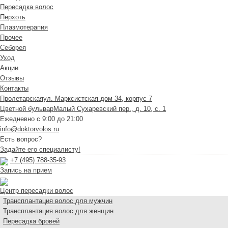
Пересадка волос
Перхоть
Плазмотерапия
Прочее
Себорея
Уход
Акции
Отзывы
Контакты
Пролетарская
ул. Марксистская дом 34, корпус 7
Цветной бульвар
Малый Сухаревский пер., д. 10, с. 1
Ежедневно с 9:00 до 21:00
info@doktorvolos.ru
Есть вопрос?
Задайте его специалисту!
+7
(495)
788-35-93
Запись на прием
Центр пересадки волос
Трансплантация волос для мужчин
Трансплантация волос для женщин
Пересадка бровей