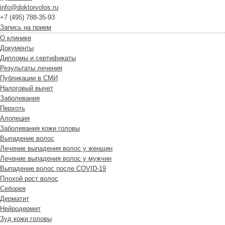
info@doktorvolos.ru
+7
(495)
788-35-93
Запись на прием
О клинике
Документы
Дипломы и сертификаты
Результаты лечения
Публикации в СМИ
Налоговый вычет
Заболевания
Перхоть
Алопеция
Заболевания кожи головы
Выпадение волос
Лечение выпадения волос у женщин
Лечение выпадения волос у мужчин
Выпадение волос после COVID-19
Плохой рост волос
Cеборея
Дерматит
Нейродермит
Зуд кожи головы