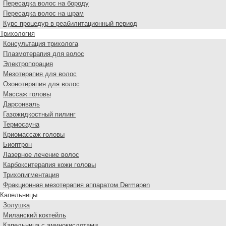
Пересадка волос на бороду
Пересадка волос на шрам
Курс процедур в реабилитационный период
Трихология
Консультация трихолога
Плазмотерапия для волос
Электропорация
Мезотерапия для волос
Озонотерапия для волос
Массаж головы
Дарсонваль
Газожидкостный пилинг
Термосауна
Криомассаж головы
Биоптрон
Лазерное лечение волос
Карбокситерапия кожи головы
Трихопигментация
Фракционная мезотерапия аппаратом Dermapen
Капельницы
Золушка
Миланский коктейль
Капельница с аминокислотами