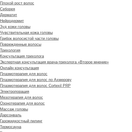
Плохой рост волос
Cеборея
Дерматит
Нейродермит
Зуд кожи головы
Чувствительная кожа головы
Грибок волосистой части головы
Поврежденные волосы
Трихология
Консультация трихолога
Экспертная консультация врача-трихолога «Второе мнение»
Онлайн консультация
Плазмотерапия для волос
Плазмотерапия для волос по Ахмерову
Плазмотерапия для волос Cortexil PRP
Электропорация
Мезотерапия для волос
Озонотерапия для волос
Массаж головы
Дарсонваль
Газожидкостный пилинг
Термосауна