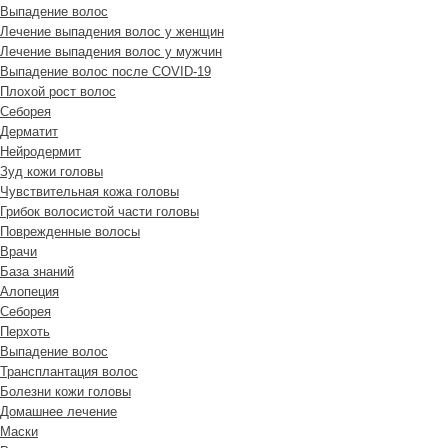
Выпадение волос
Лечение выпадения волос у женщин
Лечение выпадения волос у мужчин
Выпадение волос после COVID-19
Плохой рост волос
Cеборея
Дерматит
Нейродермит
Зуд кожи головы
Чувствительная кожа головы
Грибок волосистой части головы
Поврежденные волосы
Врачи
База знаний
Алопеция
Себорея
Перхоть
Выпадение волос
Трансплантация волос
Болезни кожи головы
Домашнее лечение
Маски