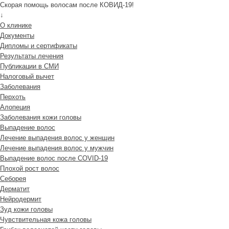
Скорая помощь волосам после КОВИД-19!
↓
О клинике
Документы
Дипломы и сертификаты
Результаты лечения
Публикации в СМИ
Налоговый вычет
Заболевания
Перхоть
Алопеция
Заболевания кожи головы
Выпадение волос
Лечение выпадения волос у женщин
Лечение выпадения волос у мужчин
Выпадение волос после COVID-19
Плохой рост волос
Cеборея
Дерматит
Нейродермит
Зуд кожи головы
Чувствительная кожа головы