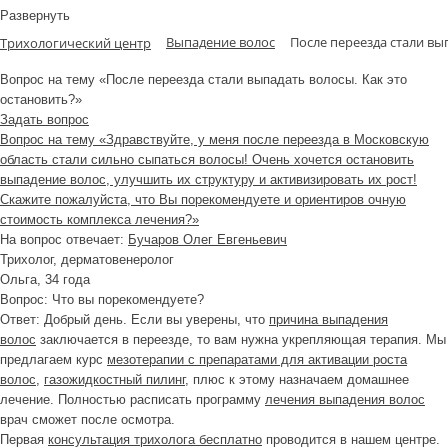
Развернуть
Выпадение волос
После переезда стали вы
Трихологический центр
Вопрос на тему «После переезда стали выпадать волосы. Как это
остановить?»
Задать вопрос
Вопрос на тему «Здравствуйте, у меня после переезда в Московскую
область стали сильно сыпаться волосы! Очень хочется остановить
выпадение волос, улучшить их структуру и активизировать их рост!
Скажите пожалуйста, что Вы порекомендуете и ориентиров очную
стоимость комплекса лечения?»
На вопрос отвечает:
Бучаров Олег Евгеньевич
Трихолог, дерматовенеролог
Ольга
, 34 года
Вопрос:
Что вы порекомендуете?
Ответ:
Добрый день. Если вы уверены, что
причина выпадения
волос
заключается в переезде, то вам нужна укрепляющая терапия. Мы
предлагаем курс
мезотерапии с препаратами для активации роста
волос
,
газожидкостный пилинг
, плюс к этому назначаем домашнее
лечение. Полностью расписать программу
лечения выпадения волос
врач сможет после осмотра.
Первая
консультация трихолога бесплатно
проводится в нашем центре.