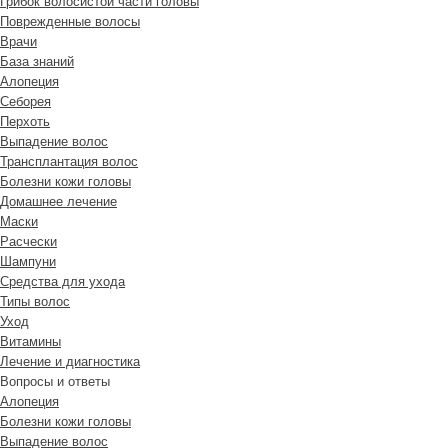
Грибок волосистой части головы
Поврежденные волосы
Врачи
База знаний
Алопеция
Себорея
Перхоть
Выпадение волос
Трансплантация волос
Болезни кожи головы
Домашнее лечение
Маски
Расчески
Шампуни
Средства для ухода
Типы волос
Уход
Витамины
Лечение и диагностика
Вопросы и ответы
Алопеция
Болезни кожи головы
Выпадение волос