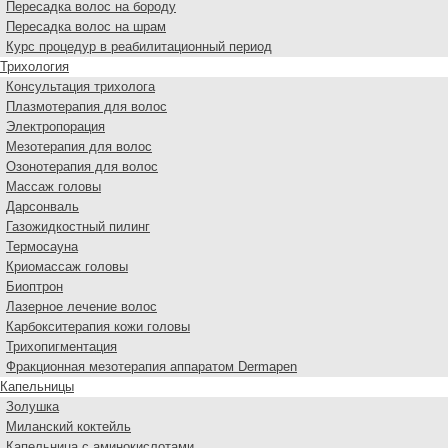
Пересадка волос на бороду
Пересадка волос на шрам
Курс процедур в реабилитационный период
Трихология
Консультация трихолога
Плазмотерапия для волос
Электропорация
Мезотерапия для волос
Озонотерапия для волос
Массаж головы
Дарсонваль
Газожидкостный пилинг
Термосауна
Криомассаж головы
Биоптрон
Лазерное лечение волос
Карбокситерапия кожи головы
Трихопигментация
Фракционная мезотерапия аппаратом Dermapen
Капельницы
Золушка
Миланский коктейль
Капельница с аминокислотами