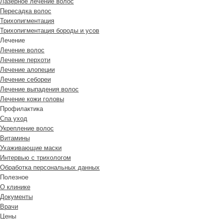
Лазерное лечение волос
Пересадка волос
Трихопигментация
Трихопигментация бороды и усов
Лечение
Лечение волос
Лечение перхоти
Лечение алопеции
Лечение себореи
Лечение выпадения волос
Лечение кожи головы
Профилактика
Спа уход
Укрепление волос
Витамины
Ухаживающие маски
Интервью с трихологом
Обработка персональных данных
Полезное
О клинике
Документы
Врачи
Цены