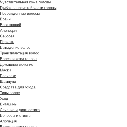
Чувствительная кожа головы
Грибок волосистой части головы
Поврежденные волосы
Врачи
База знаний
Алопеция
Себорея
Перхоть
Выпадение волос
Трансплантация волос
Болезни кожи головы
Домашнее лечение
Маски
Расчески
Шампуни
Средства для ухода
Типы волос
Уход
Витамины
Лечение и диагностика
Вопросы и ответы
Алопеция
Болезни кожи головы