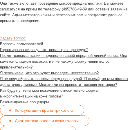
Она также включает
проведение микровидеодиагностики
. Вы можете
записаться на прием по телефону (495)788-49-89 или оставив заявку на
сайте. Администратор клиники перезвонит вам и предложит удобное
время для посещения.
Задать вопрос
Вопросы пользователей
Гарантирован ли результат после трех процедур?
После трансплантации я недоволен своей передней линией волос. Она
кажется слишком высокой, и я не нахожу форму линии волос
привлекательной?
Я переживаю, что это будет выглядеть неестественно?
Я не хочу сбривать волосы перед процедурой. Я лысый, но мои волосы
достаточно длинные. Можете ли вы провести трихопигментацию?
Как будут учтены мои пожелания относительно формы
микропигментации на коже головы?
Рекомендуемые процедуры
Консультация врача трихолога
Диагностика волос и кожи головы