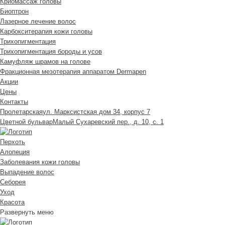
Криомассаж головы
Биоптрон
Лазерное лечение волос
Карбокситерапия кожи головы
Трихопигментация
Трихопигментация бороды и усов
Камуфляж шрамов на голове
Фракционная мезотерапия аппаратом Dermapen
Акции
Цены
Контакты
Пролетарская
ул. Марксистская дом 34, корпус 7
Цветной бульвар
Малый Сухаревский пер., д. 10, с. 1
Перхоть
Алопеция
Заболевания кожи головы
Выпадение волос
Cеборея
Уход
Красота
Развернуть меню