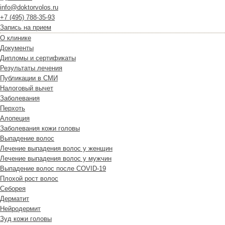
info@doktorvolos.ru
+7
(495)
788-35-93
Запись на прием
О клинике
Документы
Дипломы и сертификаты
Результаты лечения
Публикации в СМИ
Налоговый вычет
Заболевания
Перхоть
Алопеция
Заболевания кожи головы
Выпадение волос
Лечение выпадения волос у женщин
Лечение выпадения волос у мужчин
Выпадение волос после COVID-19
Плохой рост волос
Cеборея
Дерматит
Нейродермит
Зуд кожи головы