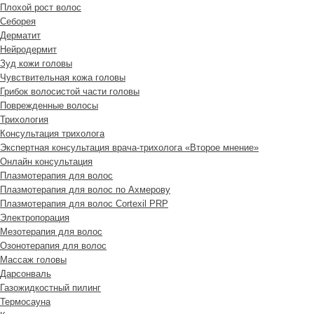
Плохой рост волос
Cеборея
Дерматит
Нейродермит
Зуд кожи головы
Чувствительная кожа головы
Грибок волосистой части головы
Поврежденные волосы
Трихология
Консультация трихолога
Экспертная консультация врача-трихолога «Второе мнение»
Онлайн консультация
Плазмотерапия для волос
Плазмотерапия для волос по Ахмерову
Плазмотерапия для волос Cortexil PRP
Электропорация
Мезотерапия для волос
Озонотерапия для волос
Массаж головы
Дарсонваль
Газожидкостный пилинг
Термосауна