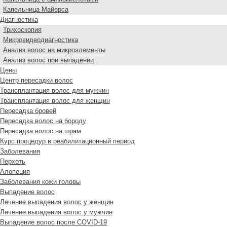
Капельница Майерса
Диагностика
Трихоскопия
Микровидеодиагностика
Анализ волос на микроэлементы
Анализ волос при выпадении
Цены
Центр пересадки волос
Трансплантация волос для мужчин
Трансплантация волос для женщин
Пересадка бровей
Пересадка волос на бороду
Пересадка волос на шрам
Курс процедур в реабилитационный период
Заболевания
Перхоть
Алопеция
Заболевания кожи головы
Выпадение волос
Лечение выпадения волос у женщин
Лечение выпадения волос у мужчин
Выпадение волос после COVID-19