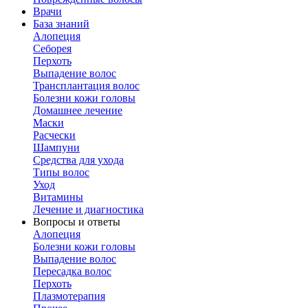
Врачи
База знаний
Алопеция
Себорея
Перхоть
Выпадение волос
Трансплантация волос
Болезни кожи головы
Домашнее лечение
Маски
Расчески
Шампуни
Средства для ухода
Типы волос
Уход
Витамины
Лечение и диагностика
Вопросы и ответы
Алопеция
Болезни кожи головы
Выпадение волос
Пересадка волос
Перхоть
Плазмотерапия