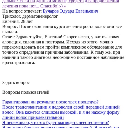
дальше? Если на данный момент, средств для продолжения
лечения пока нет... Спасибо!:-) »
На вопрос отвечает:
Бучаров Эдуард Евгеньевич
Трихолог, дерматовенеролог
Евгения
, 28 лет
Вопрос:
После окончания курса лечения роста волос они все
выпали.
Ответ:
Здравствуйте, Евгения! Скорее всего, у вас очаговая
алопеция, склонная к повторам. Исходя из этого, можно
порекомендовать вам пройти комплексное обследование для
точного определения причины заболевания. К тому же, при
наличии такого диагноза необходимо постоянное наблюдение
врача-трихолога.
Задать вопрос
Вопросы пользователей
Гарантирован ли результат после трех процедур?
После трансплантации я недоволен своей передней линией
волос. Она кажется слишком высокой, и я не нахожу форму
линии волос привлекательной?
Я переживаю, что это будет выглядеть неестественно?
Я не хочу сбривать волосы перед процедурой. Я лысый, но