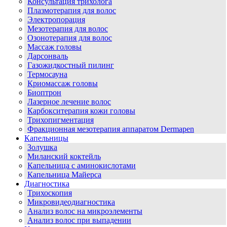
Консультация трихолога
Плазмотерапия для волос
Электропорация
Мезотерапия для волос
Озонотерапия для волос
Массаж головы
Дарсонваль
Газожидкостный пилинг
Термосауна
Криомассаж головы
Биоптрон
Лазерное лечение волос
Карбокситерапия кожи головы
Трихопигментация
Фракционная мезотерапия аппаратом Dermapen
Капельницы
Золушка
Миланский коктейль
Капельница с аминокислотами
Капельница Майерса
Диагностика
Трихоскопия
Микровидеодиагностика
Анализ волос на микроэлементы
Анализ волос при выпадении