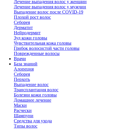
Лечение выпадения волос у женщин
Лечение выпадения волос у мужчин
Выпадение волос после COVID-19
Плохой рост волос
Cеборея
Дерматит
Нейродермит
Зуд кожи головы
Чувствительная кожа головы
Грибок волосистой части головы
Поврежденные волосы
Врачи
База знаний
Алопеция
Себорея
Перхоть
Выпадение волос
Трансплантация волос
Болезни кожи головы
Домашнее лечение
Маски
Расчески
Шампуни
Средства для ухода
Типы волос