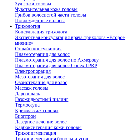
Зуд кожи головы
Чувствительная кожа головы
Грибок волосистой части головы
Поврежденные волосы
Трихология
Консультация трихолога
Экспертная консультация врача-трихолога «Второе
мнение»
Онлайн консультация
Плазмотерапия для волос
Плазмотерапия для волос по Ахмерову
Плазмотерапия для волос Cortexil PRP
Электропорация
Мезотерапия для волос
Озонотерапия для волос
Массаж головы
Дарсонваль
Газожидкостный пилинг
Термосауна
Криомассаж головы
Биоптрон
Лазерное лечение волос
Карбокситерапия кожи головы
Трихопигментация
Трихопигментация бороды и усов