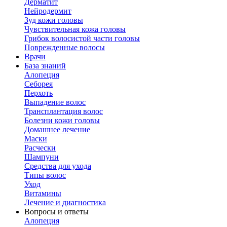
Дерматит
Нейродермит
Зуд кожи головы
Чувствительная кожа головы
Грибок волосистой части головы
Поврежденные волосы
Врачи
База знаний
Алопеция
Себорея
Перхоть
Выпадение волос
Трансплантация волос
Болезни кожи головы
Домашнее лечение
Маски
Расчески
Шампуни
Средства для ухода
Типы волос
Уход
Витамины
Лечение и диагностика
Вопросы и ответы
Алопеция