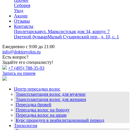
Прочее
Себорея
Уход
Акции
Отзывы
Контакты
Пролетарская
ул. Марксистская дом 34, корпус 7
Цветной бульвар
Малый Сухаревский пер., д. 10, с. 1
Ежедневно с 9:00 до 21:00
info@doktorvolos.ru
Есть вопрос?
Задайте его специалисту!
+7
(495)
788-35-93
Запись на прием
Центр пересадки волос
Трансплантация волос для мужчин
Трансплантация волос для женщин
Пересадка бровей
Пересадка волос на бороду
Пересадка волос на шрам
Курс процедур в реабилитационный период
Трихология