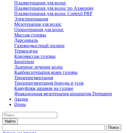
Плазмотерапия для волос
Плазмотерапия для волос по Ахмерову
Плазмотерапия для волос Cortexil PRP
Электропорация
Мезотерапия для волос
Озонотерапия для волос
Массаж головы
Дарсонваль
Газожидкостный пилинг
Термосауна
Криомассаж головы
Биоптрон
Лазерное лечение волос
Карбокситерапия кожи головы
Трихопигментация
Трихопигментация бороды и усов
Камуфляж шрамов на голове
Фракционная мезотерапия аппаратом Dermapen
Акции
Цены