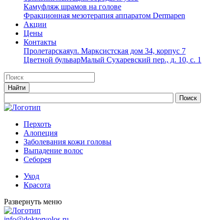
Камуфляж шрамов на голове
Фракционная мезотерапия аппаратом Dermapen
Акции
Цены
Контакты
Пролетарская
ул. Марксистская дом 34, корпус 7
Цветной бульвар
Малый Сухаревский пер., д. 10, с. 1
Перхоть
Алопеция
Заболевания кожи головы
Выпадение волос
Cеборея
Уход
Красота
Развернуть меню
info@doktorvolos.ru