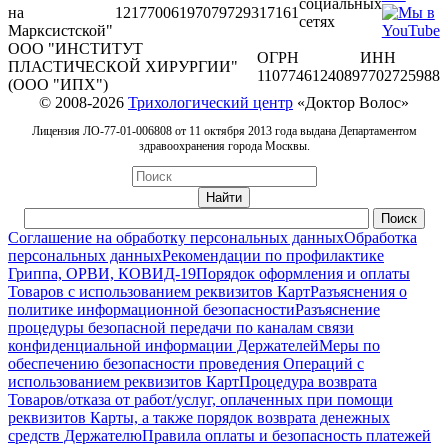
социальных
на
1217700619707
9729317161
сетях
Марксистской"
ООО "ИНСТИТУТ
ОГРН
ИНН
ПЛАСТИЧЕСКОЙ ХИРУРГИИ"
1107746124089
7702725988
(ООО "ИПХ")
© 2008-2026
Трихологический центр
«Доктор Волос»
Лицензия ЛО-77-01-006808 от 11 октября 2013 года выдана Департаментом
здравоохранения города Москвы.
Соглашение на обработку персональных данных
Обработка
персональных данных
Рекомендации по профилактике
Гриппа, ОРВИ, КОВИД-19
Порядок оформления и оплаты
Товаров с использованием реквизитов Карт
Разъяснения о
политике информационной безопасности
Разъяснение
процедуры безопасной передачи по каналам связи
конфиденциальной информации Держателей
Меры по
обеспечению безопасности проведения Операций с
использованием реквизитов Карт
Процедура возврата
Товаров/отказа от работ/услуг, оплаченных при помощи
реквизитов Карты, а также порядок возврата денежных
средств Держателю
Правила оплаты и безопасность платежей