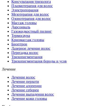
Консультация трихолога
Плазмотерапия для волос
Электропорация
Мезотерапия для волос
Озонотерапия для волос
Массаж головы
Дарсонваль
Газожидкостный пилинг
Термосауна
Криомассаж головы
Биоптрон
Лазерное лечение волос
Пересадка волос
Трихопигментация
Трихопигментация бороды и усов
Лечение
Лечение волос
Лечение перхоти
Лечение алопеции
Лечение себореи
Лечение выпадения волос
Лечение кожи головы