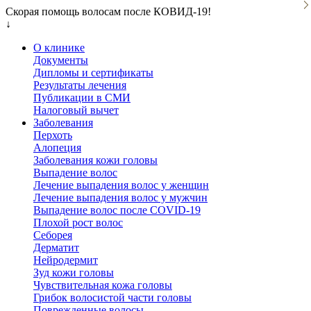
Скорая помощь волосам после КОВИД-19!
↓
О клинике
Документы
Дипломы и сертификаты
Результаты лечения
Публикации в СМИ
Налоговый вычет
Заболевания
Перхоть
Алопеция
Заболевания кожи головы
Выпадение волос
Лечение выпадения волос у женщин
Лечение выпадения волос у мужчин
Выпадение волос после COVID-19
Плохой рост волос
Cеборея
Дерматит
Нейродермит
Зуд кожи головы
Чувствительная кожа головы
Грибок волосистой части головы
Поврежденные волосы