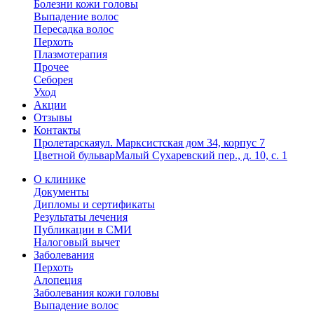
Болезни кожи головы
Выпадение волос
Пересадка волос
Перхоть
Плазмотерапия
Прочее
Себорея
Уход
Акции
Отзывы
Контакты
Пролетарская
ул. Марксистская дом 34, корпус 7
Цветной бульвар
Малый Сухаревский пер., д. 10, с. 1
О клинике
Документы
Дипломы и сертификаты
Результаты лечения
Публикации в СМИ
Налоговый вычет
Заболевания
Перхоть
Алопеция
Заболевания кожи головы
Выпадение волос