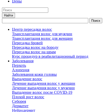
Цены
Центр пересадки волос
Трансплантация волос для мужчин
Трансплантация волос для женщин
Пересадка бровей
Пересадка волос на бороду
Пересадка волос на шрам
Курс процедур в реабилитационный период
Заболевания
Перхоть
Алопеция
Заболевания кожи головы
Выпадение волос
Лечение выпадения волос у женщин
Лечение выпадения волос у мужчин
Выпадение волос после COVID-19
Плохой рост волос
Cеборея
Дерматит
Нейродермит