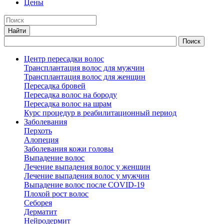
Цены
Центр пересадки волос
Трансплантация волос для мужчин
Трансплантация волос для женщин
Пересадка бровей
Пересадка волос на бороду
Пересадка волос на шрам
Курс процедур в реабилитационный период
Заболевания
Перхоть
Алопеция
Заболевания кожи головы
Выпадение волос
Лечение выпадения волос у женщин
Лечение выпадения волос у мужчин
Выпадение волос после COVID-19
Плохой рост волос
Cеборея
Дерматит
Нейродермит