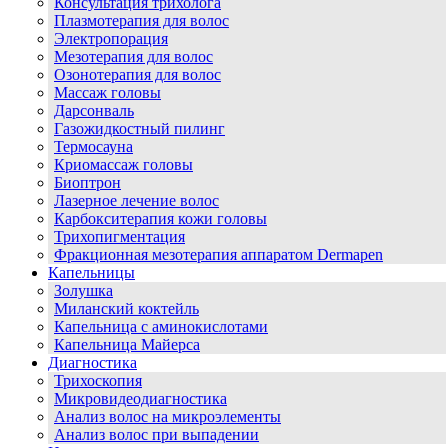
Консультация трихолога
Плазмотерапия для волос
Электропорация
Мезотерапия для волос
Озонотерапия для волос
Массаж головы
Дарсонваль
Газожидкостный пилинг
Термосауна
Криомассаж головы
Биоптрон
Лазерное лечение волос
Карбокситерапия кожи головы
Трихопигментация
Фракционная мезотерапия аппаратом Dermapen
Капельницы
Золушка
Миланский коктейль
Капельница с аминокислотами
Капельница Майерса
Диагностика
Трихоскопия
Микровидеодиагностика
Анализ волос на микроэлементы
Анализ волос при выпадении