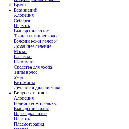
Врачи
База знаний
Алопеция
Себорея
Перхоть
Выпадение волос
Трансплантация волос
Болезни кожи головы
Домашнее лечение
Маски
Расчески
Шампуни
Средства для ухода
Типы волос
Уход
Витамины
Лечение и диагностика
Вопросы и ответы
Алопеция
Болезни кожи головы
Выпадение волос
Пересадка волос
Перхоть
Плазмотерапия