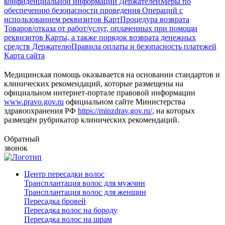
конфиденциальной информации Держателей
Меры по
обеспечению безопасности проведения Операций с
использованием реквизитов Карт
Процедура возврата
Товаров/отказа от работ/услуг, оплаченных при помощи
реквизитов Карты, а также порядок возврата денежных
средств Держателю
Правила оплаты и безопасность платежей
Карта сайта
Медицинская помощь оказывается на основании стандартов и
клинических рекомендаций, которые размещены на
официальном интернет-портале правовой информации
www.pravo.gov.ru
официальном сайте Министерства
здравоохранения РФ
https://minzdrav.gov.ru/
, на которых
размещён рубрикатор клинических рекомендаций.
Обратный
звонок
Центр пересадки волос
Трансплантация волос для мужчин
Трансплантация волос для женщин
Пересадка бровей
Пересадка волос на бороду
Пересадка волос на шрам