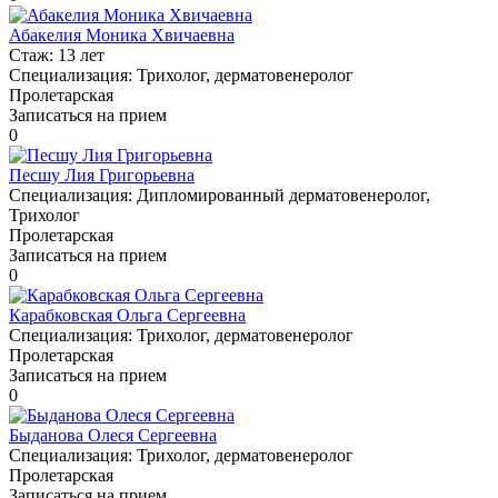
Абакелия Моника Хвичаевна
Стаж:
13 лет
Специализация:
Трихолог, дерматовенеролог
Пролетарская
Записаться на прием
0
Песшу Лия Григорьевна
Специализация:
Дипломированный дерматовенеролог,
Трихолог
Пролетарская
Записаться на прием
0
Карабковская Ольга Сергеевна
Специализация:
Трихолог, дерматовенеролог
Пролетарская
Записаться на прием
0
Быданова Олеся Сергеевна
Специализация:
Трихолог, дерматовенеролог
Пролетарская
Записаться на прием