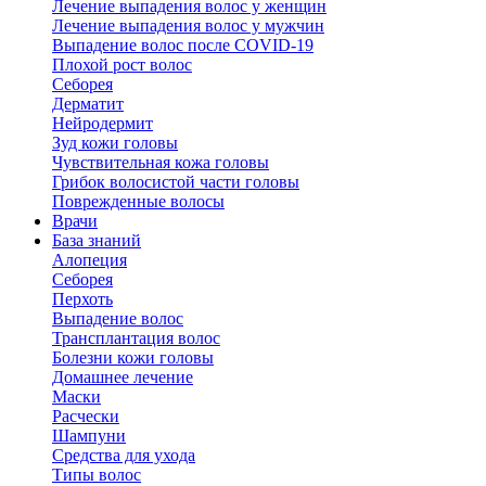
Лечение выпадения волос у женщин
Лечение выпадения волос у мужчин
Выпадение волос после COVID-19
Плохой рост волос
Cеборея
Дерматит
Нейродермит
Зуд кожи головы
Чувствительная кожа головы
Грибок волосистой части головы
Поврежденные волосы
Врачи
База знаний
Алопеция
Себорея
Перхоть
Выпадение волос
Трансплантация волос
Болезни кожи головы
Домашнее лечение
Маски
Расчески
Шампуни
Средства для ухода
Типы волос