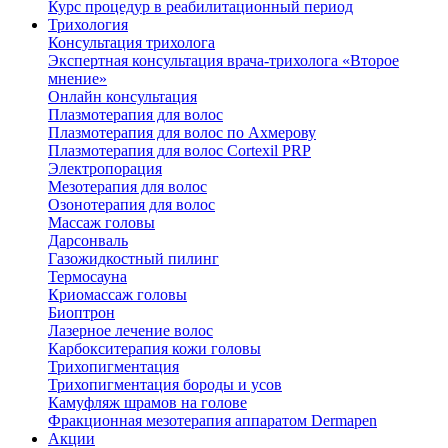
Курс процедур в реабилитационный период
Трихология
Консультация трихолога
Экспертная консультация врача-трихолога «Второе
мнение»
Онлайн консультация
Плазмотерапия для волос
Плазмотерапия для волос по Ахмерову
Плазмотерапия для волос Cortexil PRP
Электропорация
Мезотерапия для волос
Озонотерапия для волос
Массаж головы
Дарсонваль
Газожидкостный пилинг
Термосауна
Криомассаж головы
Биоптрон
Лазерное лечение волос
Карбокситерапия кожи головы
Трихопигментация
Трихопигментация бороды и усов
Камуфляж шрамов на голове
Фракционная мезотерапия аппаратом Dermapen
Акции