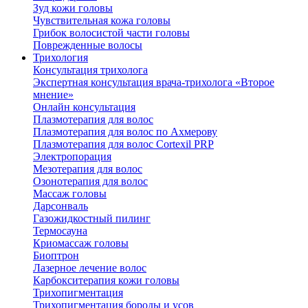
Зуд кожи головы
Чувствительная кожа головы
Грибок волосистой части головы
Поврежденные волосы
Трихология
Консультация трихолога
Экспертная консультация врача-трихолога «Второе
мнение»
Онлайн консультация
Плазмотерапия для волос
Плазмотерапия для волос по Ахмерову
Плазмотерапия для волос Cortexil PRP
Электропорация
Мезотерапия для волос
Озонотерапия для волос
Массаж головы
Дарсонваль
Газожидкостный пилинг
Термосауна
Криомассаж головы
Биоптрон
Лазерное лечение волос
Карбокситерапия кожи головы
Трихопигментация
Трихопигментация бороды и усов