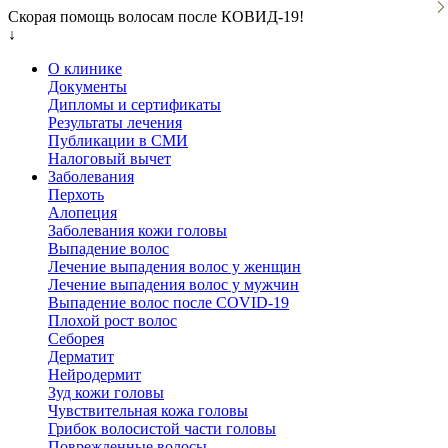
Скорая помощь волосам после КОВИД-19!
↓
О клинике
Документы
Дипломы и сертификаты
Результаты лечения
Публикации в СМИ
Налоговый вычет
Заболевания
Перхоть
Алопеция
Заболевания кожи головы
Выпадение волос
Лечение выпадения волос у женщин
Лечение выпадения волос у мужчин
Выпадение волос после COVID-19
Плохой рост волос
Cеборея
Дерматит
Нейродермит
Зуд кожи головы
Чувствительная кожа головы
Грибок волосистой части головы
Поврежденные волосы