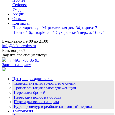
Прочее
Себорея
Уход
Акции
Отзывы
Контакты
Пролетарская
ул. Марксистская дом 34, корпус 7
Цветной бульвар
Малый Сухаревский пер., д. 10, с. 1
Ежедневно с 9:00 до 21:00
info@doktorvolos.ru
Есть вопрос?
Задайте его специалисту!
+7
(495)
788-35-93
Запись на прием
Центр пересадки волос
Трансплантация волос для мужчин
Трансплантация волос для женщин
Пересадка бровей
Пересадка волос на бороду
Пересадка волос на шрам
Курс процедур в реабилитационный период
Трихология