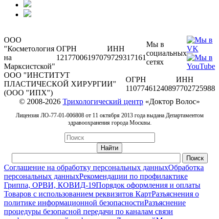
ООО
Мы в
"Косметология
ОГРН
ИНН
социальных
на
1217700619707
9729317161
сетях
Марксистской"
ООО "ИНСТИТУТ
ОГРН
ИНН
ПЛАСТИЧЕСКОЙ ХИРУРГИИ"
1107746124089
7702725988
(ООО "ИПХ")
© 2008-2026
Трихологический центр
«Доктор Волос»
Лицензия ЛО-77-01-006808 от 11 октября 2013 года выдана Департаментом
здравоохранения города Москвы.
Соглашение на обработку персональных данных
Обработка
персональных данных
Рекомендации по профилактике
Гриппа, ОРВИ, КОВИД-19
Порядок оформления и оплаты
Товаров с использованием реквизитов Карт
Разъяснения о
политике информационной безопасности
Разъяснение
процедуры безопасной передачи по каналам связи