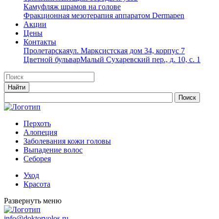
Камуфляж шрамов на голове
Фракционная мезотерапия аппаратом Dermapen
Акции
Цены
Контакты
Пролетарская
ул. Марксистская дом 34, корпус 7
Цветной бульвар
Малый Сухаревский пер., д. 10, с. 1
Перхоть
Алопеция
Заболевания кожи головы
Выпадение волос
Cеборея
Уход
Красота
Развернуть меню
info@doktorvolos.ru