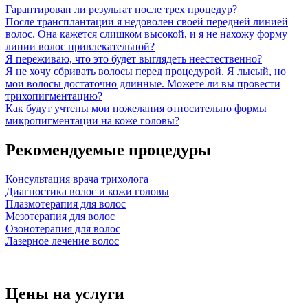
Гарантирован ли результат после трех процедур?
После трансплантации я недоволен своей передней линией
волос. Она кажется слишком высокой, и я не нахожу форму
линии волос привлекательной?
Я переживаю, что это будет выглядеть неестественно?
Я не хочу сбривать волосы перед процедурой. Я лысый, но
мои волосы достаточно длинные. Можете ли вы провести
трихопигментацию?
Как будут учтены мои пожелания относительно формы
микропигментации на коже головы?
Рекомендуемые процедуры
Консультация врача трихолога
Диагностика волос и кожи головы
Плазмотерапия для волос
Мезотерапия для волос
Озонотерапия для волос
Лазерное лечение волос
Цены на услуги