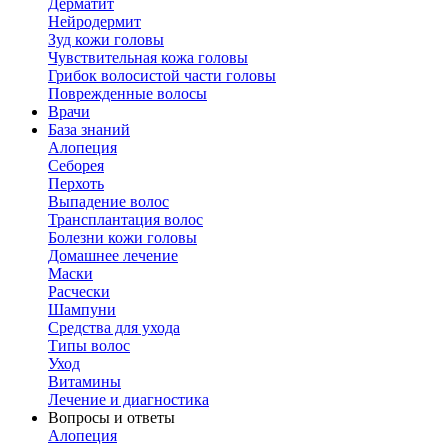
Дерматит
Нейродермит
Зуд кожи головы
Чувствительная кожа головы
Грибок волосистой части головы
Поврежденные волосы
Врачи
База знаний
Алопеция
Себорея
Перхоть
Выпадение волос
Трансплантация волос
Болезни кожи головы
Домашнее лечение
Маски
Расчески
Шампуни
Средства для ухода
Типы волос
Уход
Витамины
Лечение и диагностика
Вопросы и ответы
Алопеция