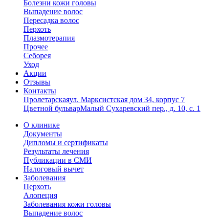
Болезни кожи головы
Выпадение волос
Пересадка волос
Перхоть
Плазмотерапия
Прочее
Себорея
Уход
Акции
Отзывы
Контакты
Пролетарская
ул. Марксистская дом 34, корпус 7
Цветной бульвар
Малый Сухаревский пер., д. 10, с. 1
О клинике
Документы
Дипломы и сертификаты
Результаты лечения
Публикации в СМИ
Налоговый вычет
Заболевания
Перхоть
Алопеция
Заболевания кожи головы
Выпадение волос