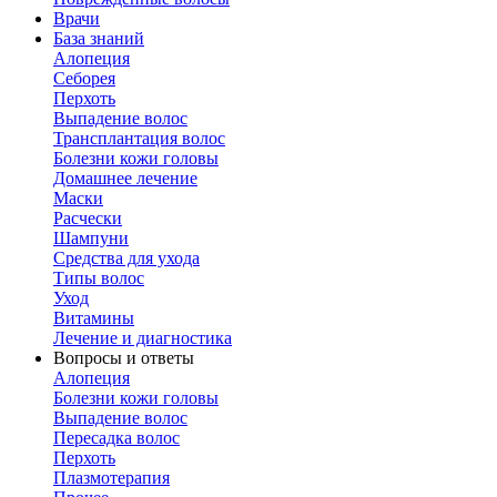
Врачи
База знаний
Алопеция
Себорея
Перхоть
Выпадение волос
Трансплантация волос
Болезни кожи головы
Домашнее лечение
Маски
Расчески
Шампуни
Средства для ухода
Типы волос
Уход
Витамины
Лечение и диагностика
Вопросы и ответы
Алопеция
Болезни кожи головы
Выпадение волос
Пересадка волос
Перхоть
Плазмотерапия