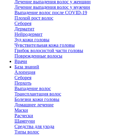
Лечение выпадения волос у женщин
Лечение выпадения волос у мужчин
Выпадение волос после COVID-19
Плохой рост волос
Cеборея
Дерматит
Нейродермит
Зуд кожи головы
Чувствительная кожа головы
Грибок волосистой части головы
Поврежденные волосы
Врачи
База знаний
Алопеция
Себорея
Перхоть
Выпадение волос
Трансплантация волос
Болезни кожи головы
Домашнее лечение
Маски
Расчески
Шампуни
Средства для ухода
Типы волос