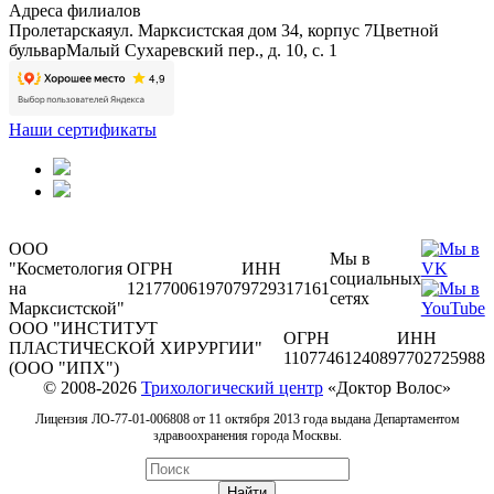
Адреса филиалов
Пролетарская
ул. Марксистская дом 34, корпус 7
Цветной
бульвар
Малый Сухаревский пер., д. 10, с. 1
Наши сертификаты
ООО
Мы в
"Косметология
ОГРН
ИНН
социальных
на
1217700619707
9729317161
сетях
Марксистской"
ООО "ИНСТИТУТ
ОГРН
ИНН
ПЛАСТИЧЕСКОЙ ХИРУРГИИ"
1107746124089
7702725988
(ООО "ИПХ")
© 2008-2026
Трихологический центр
«Доктор Волос»
Лицензия ЛО-77-01-006808 от 11 октября 2013 года выдана Департаментом
здравоохранения города Москвы.