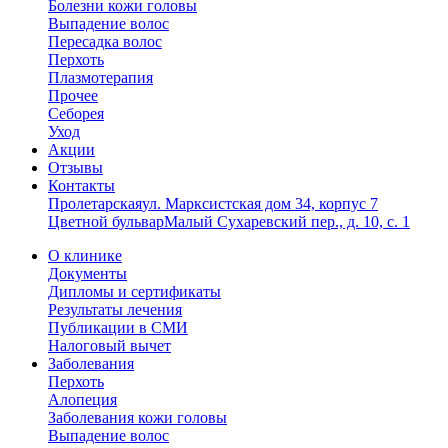
Болезни кожи головы
Выпадение волос
Пересадка волос
Перхоть
Плазмотерапия
Прочее
Себорея
Уход
Акции
Отзывы
Контакты
Пролетарская
ул. Марксистская дом 34, корпус 7
Цветной бульвар
Малый Сухаревский пер., д. 10, с. 1
О клинике
Документы
Дипломы и сертификаты
Результаты лечения
Публикации в СМИ
Налоговый вычет
Заболевания
Перхоть
Алопеция
Заболевания кожи головы
Выпадение волос