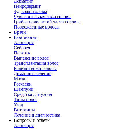
Дерматит
Нейродермит
Зуд кожи головы
Чувствительная кожа головы
Грибок волосистой части головы
Поврежденные волосы
Врачи
База знаний
Алопеция
Себорея
Перхоть
Выпадение волос
Трансплантация волос
Болезни кожи головы
Домашнее лечение
Маски
Расчески
Шампуни
Средства для ухода
Типы волос
Уход
Витамины
Лечение и диагностика
Вопросы и ответы
Алопеция