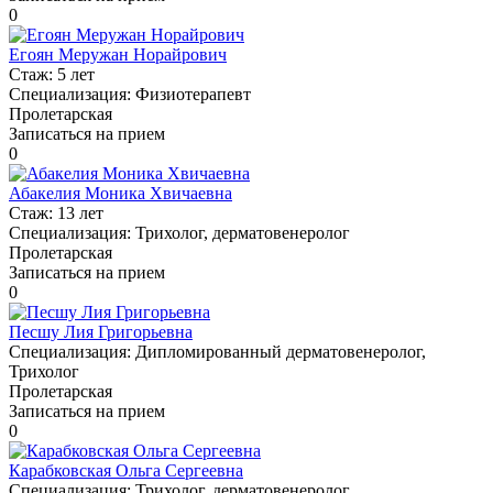
0
Егоян Меружан Норайрович
Стаж:
5 лет
Специализация:
Физиотерапевт
Пролетарская
Записаться на прием
0
Абакелия Моника Хвичаевна
Стаж:
13 лет
Специализация:
Трихолог, дерматовенеролог
Пролетарская
Записаться на прием
0
Песшу Лия Григорьевна
Специализация:
Дипломированный дерматовенеролог,
Трихолог
Пролетарская
Записаться на прием
0
Карабковская Ольга Сергеевна
Специализация:
Трихолог, дерматовенеролог