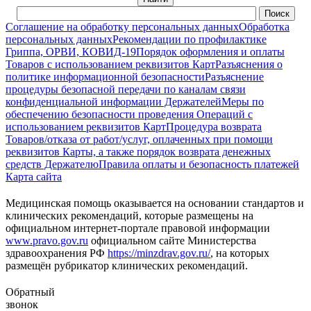
Соглашение на обработку персональных данных
Обработка
персональных данных
Рекомендации по профилактике
Гриппа, ОРВИ, КОВИД-19
Порядок оформления и оплаты
Товаров с использованием реквизитов Карт
Разъяснения о
политике информационной безопасности
Разъяснение
процедуры безопасной передачи по каналам связи
конфиденциальной информации Держателей
Меры по
обеспечению безопасности проведения Операций с
использованием реквизитов Карт
Процедура возврата
Товаров/отказа от работ/услуг, оплаченных при помощи
реквизитов Карты, а также порядок возврата денежных
средств Держателю
Правила оплаты и безопасность платежей
Карта сайта
Медицинская помощь оказывается на основании стандартов и
клинических рекомендаций, которые размещены на
официальном интернет-портале правовой информации
www.pravo.gov.ru
официальном сайте Министерства
здравоохранения РФ
https://minzdrav.gov.ru/
, на которых
размещён рубрикатор клинических рекомендаций.
Обратный
звонок