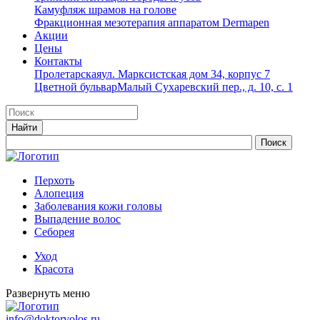
Камуфляж шрамов на голове
Фракционная мезотерапия аппаратом Dermapen
Акции
Цены
Контакты
Пролетарская
ул. Марксистская дом 34, корпус 7
Цветной бульвар
Малый Сухаревский пер., д. 10, с. 1
Перхоть
Алопеция
Заболевания кожи головы
Выпадение волос
Cеборея
Уход
Красота
Развернуть меню
info@doktorvolos.ru