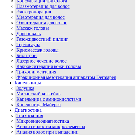
Консультация трихолога
Плазмотерапия для волос
Электропорация
Мезотерапия для волос
Озонотерапия для волос
Массаж головы
Дарсонваль
Газожидкостный пилинг
Термосауна
Криомассаж головы
Биоптрон
Лазерное лечение волос
Карбокситерапия кожи головы
Трихопигментация
Фракционная мезотерапия аппаратом Dermapen
Капельницы
Золушка
Миланский коктейль
Капельница с аминокислотами
Капельница Майерса
Диагностика
Трихоскопия
Микровидеодиагностика
Анализ волос на микроэлементы
Анализ волос при выпадении