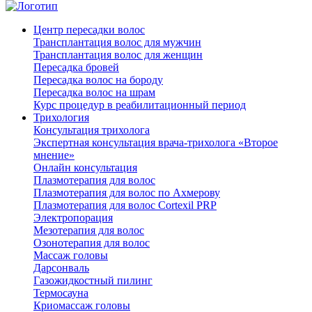
Центр пересадки волос
Трансплантация волос для мужчин
Трансплантация волос для женщин
Пересадка бровей
Пересадка волос на бороду
Пересадка волос на шрам
Курс процедур в реабилитационный период
Трихология
Консультация трихолога
Экспертная консультация врача-трихолога «Второе
мнение»
Онлайн консультация
Плазмотерапия для волос
Плазмотерапия для волос по Ахмерову
Плазмотерапия для волос Cortexil PRP
Электропорация
Мезотерапия для волос
Озонотерапия для волос
Массаж головы
Дарсонваль
Газожидкостный пилинг
Термосауна
Криомассаж головы