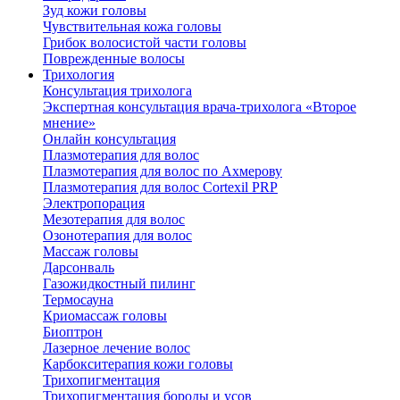
Зуд кожи головы
Чувствительная кожа головы
Грибок волосистой части головы
Поврежденные волосы
Трихология
Консультация трихолога
Экспертная консультация врача-трихолога «Второе
мнение»
Онлайн консультация
Плазмотерапия для волос
Плазмотерапия для волос по Ахмерову
Плазмотерапия для волос Cortexil PRP
Электропорация
Мезотерапия для волос
Озонотерапия для волос
Массаж головы
Дарсонваль
Газожидкостный пилинг
Термосауна
Криомассаж головы
Биоптрон
Лазерное лечение волос
Карбокситерапия кожи головы
Трихопигментация
Трихопигментация бороды и усов