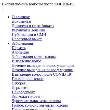
Скорая помощь волосам после КОВИД-19!
↓
О клинике
Документы
Дипломы и сертификаты
Результаты лечения
Публикации в СМИ
Налоговый вычет
Заболевания
Перхоть
Алопеция
Заболевания кожи головы
Выпадение волос
Лечение выпадения волос у женщин
Лечение выпадения волос у мужчин
Выпадение волос после COVID-19
Плохой рост волос
Cеборея
Дерматит
Нейродермит
Зуд кожи головы
Чувствительная кожа головы
Грибок волосистой части головы
Поврежденные волосы