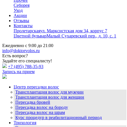
Прочее
Себорея
Уход
Акции
Отзывы
Контакты
Пролетарская
ул. Марксистская дом 34, корпус 7
Цветной бульвар
Малый Сухаревский пер., д. 10, с. 1
Ежедневно с 9:00 до 21:00
info@doktorvolos.ru
Есть вопрос?
Задайте его специалисту!
+7
(495)
788-35-93
Запись на прием
Центр пересадки волос
Трансплантация волос для мужчин
Трансплантация волос для женщин
Пересадка бровей
Пересадка волос на бороду
Пересадка волос на шрам
Курс процедур в реабилитационный период
Трихология