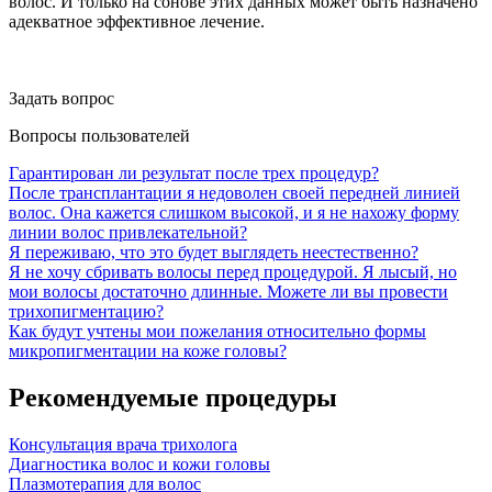
волос. И только на сонове этих данных может быть назначено
адекватное эффективное лечение.
Задать вопрос
Вопросы пользователей
Гарантирован ли результат после трех процедур?
После трансплантации я недоволен своей передней линией
волос. Она кажется слишком высокой, и я не нахожу форму
линии волос привлекательной?
Я переживаю, что это будет выглядеть неестественно?
Я не хочу сбривать волосы перед процедурой. Я лысый, но
мои волосы достаточно длинные. Можете ли вы провести
трихопигментацию?
Как будут учтены мои пожелания относительно формы
микропигментации на коже головы?
Рекомендуемые процедуры
Консультация врача трихолога
Диагностика волос и кожи головы
Плазмотерапия для волос