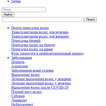
Цены
Центр пересадки волос
Трансплантация волос для мужчин
Трансплантация волос для женщин
Пересадка бровей
Пересадка волос на бороду
Пересадка волос на шрам
Курс процедур в реабилитационный период
Заболевания
Перхоть
Алопеция
Заболевания кожи головы
Выпадение волос
Лечение выпадения волос у женщин
Лечение выпадения волос у мужчин
Выпадение волос после COVID-19
Плохой рост волос
Cеборея
Дерматит
Нейродермит