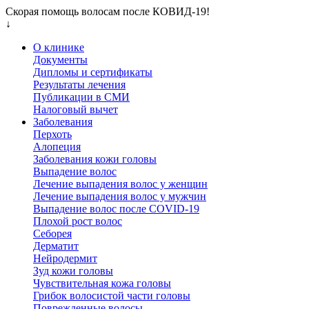
Скорая помощь волосам после КОВИД-19!
↓
О клинике
Документы
Дипломы и сертификаты
Результаты лечения
Публикации в СМИ
Налоговый вычет
Заболевания
Перхоть
Алопеция
Заболевания кожи головы
Выпадение волос
Лечение выпадения волос у женщин
Лечение выпадения волос у мужчин
Выпадение волос после COVID-19
Плохой рост волос
Cеборея
Дерматит
Нейродермит
Зуд кожи головы
Чувствительная кожа головы
Грибок волосистой части головы
Поврежденные волосы