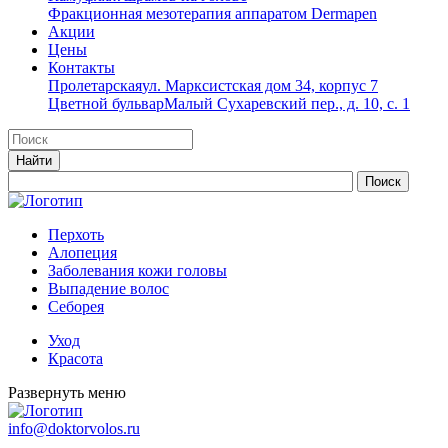
Фракционная мезотерапия аппаратом Dermapen
Акции
Цены
Контакты
Пролетарская
ул. Марксистская дом 34, корпус 7
Цветной бульвар
Малый Сухаревский пер., д. 10, с. 1
Перхоть
Алопеция
Заболевания кожи головы
Выпадение волос
Cеборея
Уход
Красота
Развернуть меню
info@doktorvolos.ru