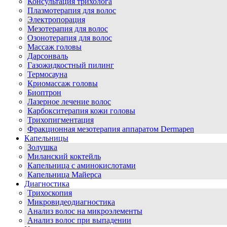
Консультация трихолога
Плазмотерапия для волос
Электропорация
Мезотерапия для волос
Озонотерапия для волос
Массаж головы
Дарсонваль
Газожидкостный пилинг
Термосауна
Криомассаж головы
Биоптрон
Лазерное лечение волос
Карбокситерапия кожи головы
Трихопигментация
Фракционная мезотерапия аппаратом Dermapen
Капельницы
Золушка
Миланский коктейль
Капельница с аминокислотами
Капельница Майерса
Диагностика
Трихоскопия
Микровидеодиагностика
Анализ волос на микроэлементы
Анализ волос при выпадении