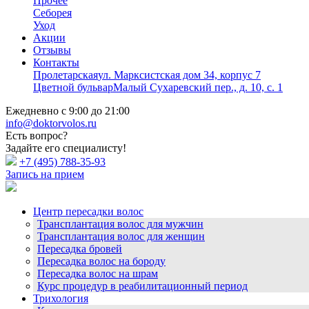
Прочее
Себорея
Уход
Акции
Отзывы
Контакты
Пролетарская
ул. Марксистская дом 34, корпус 7
Цветной бульвар
Малый Сухаревский пер., д. 10, с. 1
Ежедневно с 9:00 до 21:00
info@doktorvolos.ru
Есть вопрос?
Задайте его специалисту!
+7
(495)
788-35-93
Запись на прием
Центр пересадки волос
Трансплантация волос для мужчин
Трансплантация волос для женщин
Пересадка бровей
Пересадка волос на бороду
Пересадка волос на шрам
Курс процедур в реабилитационный период
Трихология