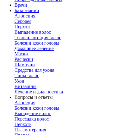
Врачи
База знаний
Алопеция
Себорея
Перхоть
Выпадение волос
Трансплантация волос
Болезни кожи головы
Домашнее лечение
Маски
Расчески
Шампуни
Средства для ухода
Типы волос
Уход
Витамины
Лечение и диагностика
Вопросы и ответы
Алопеция
Болезни кожи головы
Выпадение волос
Пересадка волос
Перхоть
Плазмотерапия