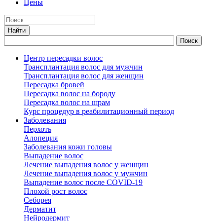
Цены
Центр пересадки волос
Трансплантация волос для мужчин
Трансплантация волос для женщин
Пересадка бровей
Пересадка волос на бороду
Пересадка волос на шрам
Курс процедур в реабилитационный период
Заболевания
Перхоть
Алопеция
Заболевания кожи головы
Выпадение волос
Лечение выпадения волос у женщин
Лечение выпадения волос у мужчин
Выпадение волос после COVID-19
Плохой рост волос
Cеборея
Дерматит
Нейродермит