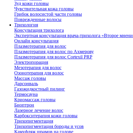
Зуд кожи головы
Чувствительная кожа головы
Грибок волосистой части головы
Поврежденные волосы
Трихология
Консультация трихолога
Экспертная консультация врача-трихолога «Второе мнени
Онлайн консультация
Плазмотерапия для волос
Плазмотерапия для волос по Ахмерову
Плазмотерапия для волос Cortexil PRP
Электропорация
Мезотерапия для волос
Озонотерапия для волос
Массаж головы
Дарсонваль
Газожидкостный пилинг
Термосауна
Криомассаж головы
Биоптрон
Лазерное лечение волос
Карбокситерапия кожи головы
Трихопигментация
Трихопигментация бороды и усов
Камуфляж шрамов на голове