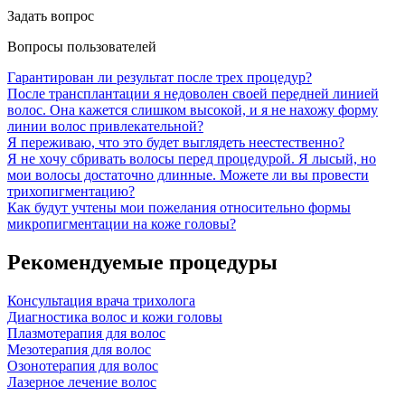
Задать вопрос
Вопросы пользователей
Гарантирован ли результат после трех процедур?
После трансплантации я недоволен своей передней линией
волос. Она кажется слишком высокой, и я не нахожу форму
линии волос привлекательной?
Я переживаю, что это будет выглядеть неестественно?
Я не хочу сбривать волосы перед процедурой. Я лысый, но
мои волосы достаточно длинные. Можете ли вы провести
трихопигментацию?
Как будут учтены мои пожелания относительно формы
микропигментации на коже головы?
Рекомендуемые процедуры
Консультация врача трихолога
Диагностика волос и кожи головы
Плазмотерапия для волос
Мезотерапия для волос
Озонотерапия для волос
Лазерное лечение волос