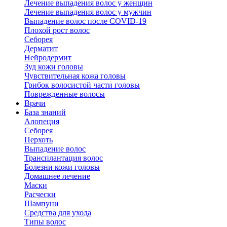
Лечение выпадения волос у женщин
Лечение выпадения волос у мужчин
Выпадение волос после COVID-19
Плохой рост волос
Cеборея
Дерматит
Нейродермит
Зуд кожи головы
Чувствительная кожа головы
Грибок волосистой части головы
Поврежденные волосы
Врачи
База знаний
Алопеция
Себорея
Перхоть
Выпадение волос
Трансплантация волос
Болезни кожи головы
Домашнее лечение
Маски
Расчески
Шампуни
Средства для ухода
Типы волос