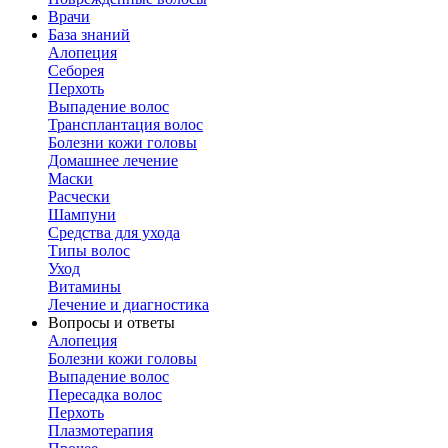
Врачи
База знаний
Алопеция
Себорея
Перхоть
Выпадение волос
Трансплантация волос
Болезни кожи головы
Домашнее лечение
Маски
Расчески
Шампуни
Средства для ухода
Типы волос
Уход
Витамины
Лечение и диагностика
Вопросы и ответы
Алопеция
Болезни кожи головы
Выпадение волос
Пересадка волос
Перхоть
Плазмотерапия