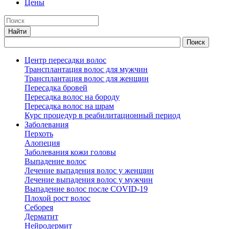
Цены
Центр пересадки волос
Трансплантация волос для мужчин
Трансплантация волос для женщин
Пересадка бровей
Пересадка волос на бороду
Пересадка волос на шрам
Курс процедур в реабилитационный период
Заболевания
Перхоть
Алопеция
Заболевания кожи головы
Выпадение волос
Лечение выпадения волос у женщин
Лечение выпадения волос у мужчин
Выпадение волос после COVID-19
Плохой рост волос
Cеборея
Дерматит
Нейродермит