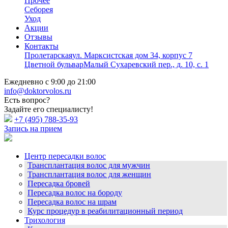
Прочее
Себорея
Уход
Акции
Отзывы
Контакты
Пролетарская
ул. Марксистская дом 34, корпус 7
Цветной бульвар
Малый Сухаревский пер., д. 10, с. 1
Ежедневно с 9:00 до 21:00
info@doktorvolos.ru
Есть вопрос?
Задайте его специалисту!
+7
(495)
788-35-93
Запись на прием
Центр пересадки волос
Трансплантация волос для мужчин
Трансплантация волос для женщин
Пересадка бровей
Пересадка волос на бороду
Пересадка волос на шрам
Курс процедур в реабилитационный период
Трихология