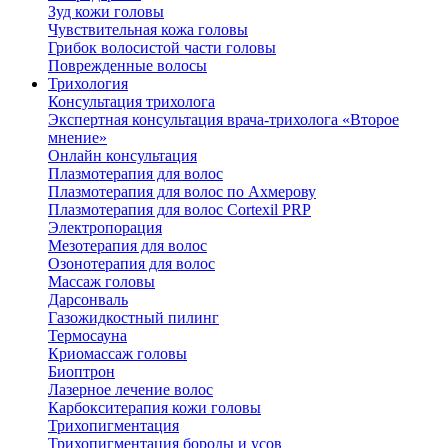
Зуд кожи головы
Чувствительная кожа головы
Грибок волосистой части головы
Поврежденные волосы
Трихология
Консультация трихолога
Экспертная консультация врача-трихолога «Второе
мнение»
Онлайн консультация
Плазмотерапия для волос
Плазмотерапия для волос по Ахмерову
Плазмотерапия для волос Cortexil PRP
Электропорация
Мезотерапия для волос
Озонотерапия для волос
Массаж головы
Дарсонваль
Газожидкостный пилинг
Термосауна
Криомассаж головы
Биоптрон
Лазерное лечение волос
Карбокситерапия кожи головы
Трихопигментация
Трихопигментация бороды и усов