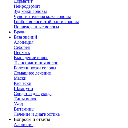
Дерматит
Нейродермит
Зуд кожи головы
Чувствительная кожа головы
Грибок волосистой части головы
Поврежденные волосы
Врачи
База знаний
Алопеция
Себорея
Перхоть
Выпадение волос
Трансплантация волос
Болезни кожи головы
Домашнее лечение
Маски
Расчески
Шампуни
Средства для ухода
Типы волос
Уход
Витамины
Лечение и диагностика
Вопросы и ответы
Алопеция