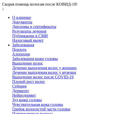
Скорая помощь волосам после КОВИД-19!
↓
О клинике
Документы
Дипломы и сертификаты
Результаты лечения
Публикации в СМИ
Налоговый вычет
Заболевания
Перхоть
Алопеция
Заболевания кожи головы
Выпадение волос
Лечение выпадения волос у женщин
Лечение выпадения волос у мужчин
Выпадение волос после COVID-19
Плохой рост волос
Cеборея
Дерматит
Нейродермит
Зуд кожи головы
Чувствительная кожа головы
Грибок волосистой части головы
Поврежденные волосы