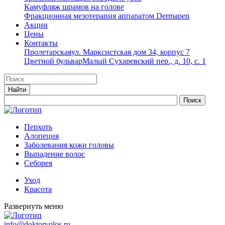
Камуфляж шрамов на голове
Фракционная мезотерапия аппаратом Dermapen
Акции
Цены
Контакты
Пролетарская
ул. Марксистская дом 34, корпус 7
Цветной бульвар
Малый Сухаревский пер., д. 10, с. 1
Перхоть
Алопеция
Заболевания кожи головы
Выпадение волос
Cеборея
Уход
Красота
Развернуть меню
info@doktorvolos.ru