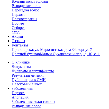
Болезни кожи головы
Выпадение волос
Пересадка волос
Перхоть
Плазмотерапия
Прочее
Себорея
Уход
Акции
Отзывы
Контакты
Пролетарская
ул. Марксистская дом 34, корпус 7
Цветной бульвар
Малый Сухаревский пер., д. 10, с. 1
О клинике
Документы
Дипломы и сертификаты
Результаты лечения
Публикации в СМИ
Налоговый вычет
Заболевания
Перхоть
Алопеция
Заболевания кожи головы
Выпадение волос