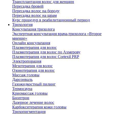
Трансплантация волос для женщин
Пересадка бровей
Пересадка волос на бороду
Пересадка волос на шрам
Курс процедур в реабилитационный период
Трихология
Консультация трихолога
Экспертная консультация врача-трихолога «Второе
мнение»
Онлайн консультация
Плазмотерапия для волос
Плазмотерапия для волос по Ахмерову
Плазмотерапия для волос Cortexil PRP
Электропорация
Мезотерапия для волос
Озонотерапия для волос
Массаж головы
Дарсонваль
Газожидкостный пилинг
Термосауна
Криомассаж головы
Биоптрон
Лазерное лечение волос
Карбокситерапия кожи головы
Трихопигментация