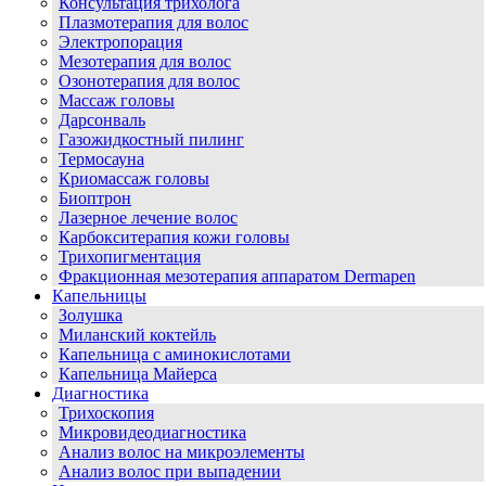
Консультация трихолога
Плазмотерапия для волос
Электропорация
Мезотерапия для волос
Озонотерапия для волос
Массаж головы
Дарсонваль
Газожидкостный пилинг
Термосауна
Криомассаж головы
Биоптрон
Лазерное лечение волос
Карбокситерапия кожи головы
Трихопигментация
Фракционная мезотерапия аппаратом Dermapen
Капельницы
Золушка
Миланский коктейль
Капельница с аминокислотами
Капельница Майерса
Диагностика
Трихоскопия
Микровидеодиагностика
Анализ волос на микроэлементы
Анализ волос при выпадении