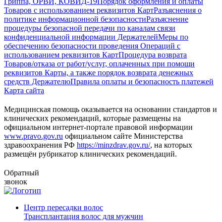
Гриппа, ОРВИ, КОВИД-19
Порядок оформления и оплаты
Товаров с использованием реквизитов Карт
Разъяснения о
политике информационной безопасности
Разъяснение
процедуры безопасной передачи по каналам связи
конфиденциальной информации Держателей
Меры по
обеспечению безопасности проведения Операций с
использованием реквизитов Карт
Процедура возврата
Товаров/отказа от работ/услуг, оплаченных при помощи
реквизитов Карты, а также порядок возврата денежных
средств Держателю
Правила оплаты и безопасность платежей
Карта сайта
Медицинская помощь оказывается на основании стандартов и
клинических рекомендаций, которые размещены на
официальном интернет-портале правовой информации
www.pravo.gov.ru
официальном сайте Министерства
здравоохранения РФ
https://minzdrav.gov.ru/
, на которых
размещён рубрикатор клинических рекомендаций.
Обратный
звонок
Центр пересадки волос
Трансплантация волос для мужчин