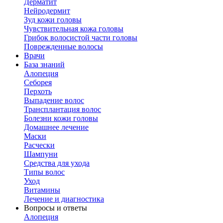
Дерматит
Нейродермит
Зуд кожи головы
Чувствительная кожа головы
Грибок волосистой части головы
Поврежденные волосы
Врачи
База знаний
Алопеция
Себорея
Перхоть
Выпадение волос
Трансплантация волос
Болезни кожи головы
Домашнее лечение
Маски
Расчески
Шампуни
Средства для ухода
Типы волос
Уход
Витамины
Лечение и диагностика
Вопросы и ответы
Алопеция