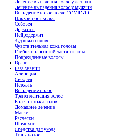
Лечение выпадения волос у женщин
Лечение выпадения волос у мужчин
Выпадение волос после COVID-19
Плохой рост волос
Cеборея
Дерматит
Нейродермит
Зуд кожи головы
Чувствительная кожа головы
Грибок волосистой части головы
Поврежденные волосы
Врачи
База знаний
Алопеция
Себорея
Перхоть
Выпадение волос
Трансплантация волос
Болезни кожи головы
Домашнее лечение
Маски
Расчески
Шампуни
Средства для ухода
Типы волос