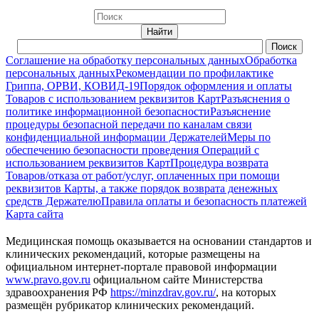
Соглашение на обработку персональных данных
Обработка
персональных данных
Рекомендации по профилактике
Гриппа, ОРВИ, КОВИД-19
Порядок оформления и оплаты
Товаров с использованием реквизитов Карт
Разъяснения о
политике информационной безопасности
Разъяснение
процедуры безопасной передачи по каналам связи
конфиденциальной информации Держателей
Меры по
обеспечению безопасности проведения Операций с
использованием реквизитов Карт
Процедура возврата
Товаров/отказа от работ/услуг, оплаченных при помощи
реквизитов Карты, а также порядок возврата денежных
средств Держателю
Правила оплаты и безопасность платежей
Карта сайта
Медицинская помощь оказывается на основании стандартов и
клинических рекомендаций, которые размещены на
официальном интернет-портале правовой информации
www.pravo.gov.ru
официальном сайте Министерства
здравоохранения РФ
https://minzdrav.gov.ru/
, на которых
размещён рубрикатор клинических рекомендаций.