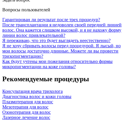
Вопросы пользователей
Гарантирован ли результат после трех процедур?
После трансплантации я недоволен своей передней линией
волос. Она кажется слишком высокой, и я не нахожу форму
линии волос привлекательной?
Я переживаю, что это будет выглядеть неестественно?
Я не хочу сбривать волосы перед процедурой. Я лысый, но
мои волосы достаточно длинные. Можете ли вы провести
трихопигментацию?
Как будут учтены мои пожелания относительно формы
микропигментации на коже головы?
Рекомендуемые процедуры
Консультация врача трихолога
Диагностика волос и кожи головы
Плазмотерапия для волос
Мезотерапия для волос
Озонотерапия для волос
Лазерное лечение волос