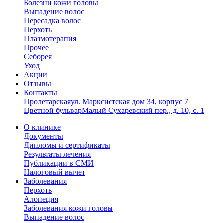
Болезни кожи головы
Выпадение волос
Пересадка волос
Перхоть
Плазмотерапия
Прочее
Себорея
Уход
Акции
Отзывы
Контакты
Пролетарская
ул. Марксистская дом 34, корпус 7
Цветной бульвар
Малый Сухаревский пер., д. 10, с. 1
О клинике
Документы
Дипломы и сертификаты
Результаты лечения
Публикации в СМИ
Налоговый вычет
Заболевания
Перхоть
Алопеция
Заболевания кожи головы
Выпадение волос