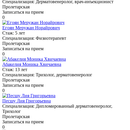
Специализация:
Дерматовенеролог, врач-инъекционист
Пролетарская
Записаться на прием
0
Егоян Меружан Норайрович
Стаж:
5 лет
Специализация:
Физиотерапевт
Пролетарская
Записаться на прием
0
Абакелия Моника Хвичаевна
Стаж:
13 лет
Специализация:
Трихолог, дерматовенеролог
Пролетарская
Записаться на прием
0
Песшу Лия Григорьевна
Специализация:
Дипломированный дерматовенеролог,
Трихолог
Пролетарская
Записаться на прием
0