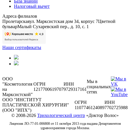
База знаний
Налоговый вычет
Адреса филиалов
Пролетарская
ул. Марксистская дом 34, корпус 7
Цветной
бульвар
Малый Сухаревский пер., д. 10, с. 1
Наши сертификаты
ООО
Мы в
"Косметология
ОГРН
ИНН
социальных
на
1217700619707
9729317161
сетях
Марксистской"
ООО "ИНСТИТУТ
ОГРН
ИНН
ПЛАСТИЧЕСКОЙ ХИРУРГИИ"
1107746124089
7702725988
(ООО "ИПХ")
© 2008-2026
Трихологический центр
«Доктор Волос»
Лицензия ЛО-77-01-006808 от 11 октября 2013 года выдана Департаментом
здравоохранения города Москвы.