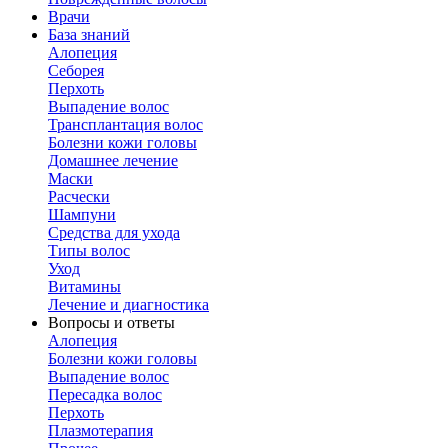
Врачи
База знаний
Алопеция
Себорея
Перхоть
Выпадение волос
Трансплантация волос
Болезни кожи головы
Домашнее лечение
Маски
Расчески
Шампуни
Средства для ухода
Типы волос
Уход
Витамины
Лечение и диагностика
Вопросы и ответы
Алопеция
Болезни кожи головы
Выпадение волос
Пересадка волос
Перхоть
Плазмотерапия