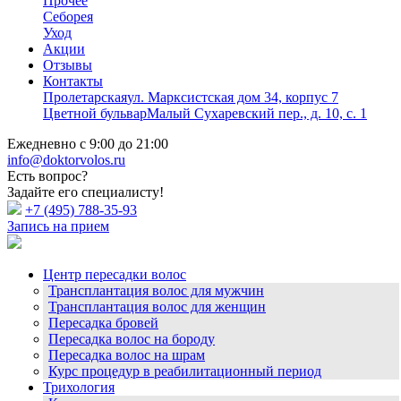
Прочее
Себорея
Уход
Акции
Отзывы
Контакты
Пролетарская
ул. Марксистская дом 34, корпус 7
Цветной бульвар
Малый Сухаревский пер., д. 10, с. 1
Ежедневно с 9:00 до 21:00
info@doktorvolos.ru
Есть вопрос?
Задайте его специалисту!
+7
(495)
788-35-93
Запись на прием
Центр пересадки волос
Трансплантация волос для мужчин
Трансплантация волос для женщин
Пересадка бровей
Пересадка волос на бороду
Пересадка волос на шрам
Курс процедур в реабилитационный период
Трихология