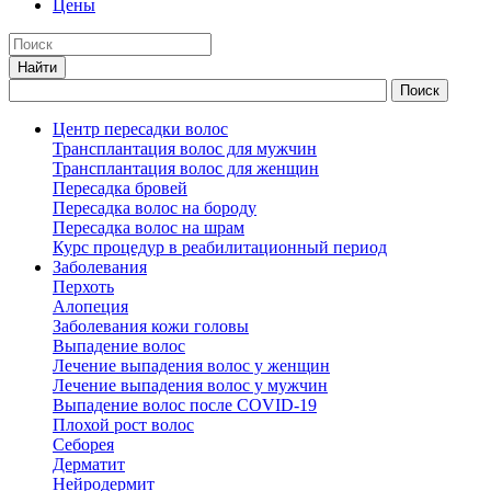
Цены
Центр пересадки волос
Трансплантация волос для мужчин
Трансплантация волос для женщин
Пересадка бровей
Пересадка волос на бороду
Пересадка волос на шрам
Курс процедур в реабилитационный период
Заболевания
Перхоть
Алопеция
Заболевания кожи головы
Выпадение волос
Лечение выпадения волос у женщин
Лечение выпадения волос у мужчин
Выпадение волос после COVID-19
Плохой рост волос
Cеборея
Дерматит
Нейродермит