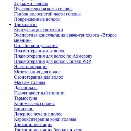
Зуд кожи головы
Чувствительная кожа головы
Грибок волосистой части головы
Поврежденные волосы
Трихология
Консультация трихолога
Экспертная консультация врача-трихолога «Второе
мнение»
Онлайн консультация
Плазмотерапия для волос
Плазмотерапия для волос по Ахмерову
Плазмотерапия для волос Cortexil PRP
Электропорация
Мезотерапия для волос
Озонотерапия для волос
Массаж головы
Дарсонваль
Газожидкостный пилинг
Термосауна
Криомассаж головы
Биоптрон
Лазерное лечение волос
Карбокситерапия кожи головы
Трихопигментация
Трихопигментация бороды и усов