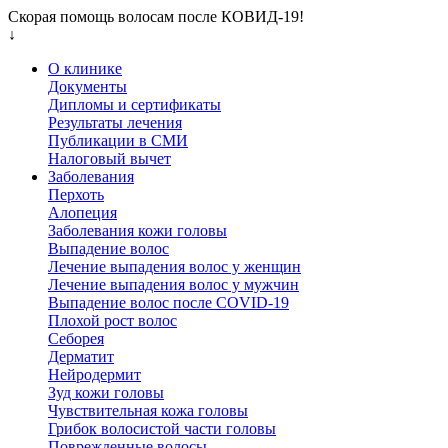
Скорая помощь волосам после КОВИД-19!
↓
О клинике
Документы
Дипломы и сертификаты
Результаты лечения
Публикации в СМИ
Налоговый вычет
Заболевания
Перхоть
Алопеция
Заболевания кожи головы
Выпадение волос
Лечение выпадения волос у женщин
Лечение выпадения волос у мужчин
Выпадение волос после COVID-19
Плохой рост волос
Cеборея
Дерматит
Нейродермит
Зуд кожи головы
Чувствительная кожа головы
Грибок волосистой части головы
Поврежденные волосы