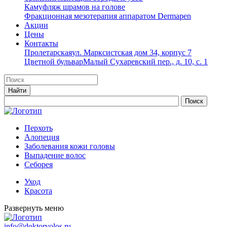
Камуфляж шрамов на голове
Фракционная мезотерапия аппаратом Dermapen
Акции
Цены
Контакты
Пролетарская
ул. Марксистская дом 34, корпус 7
Цветной бульвар
Малый Сухаревский пер., д. 10, с. 1
Перхоть
Алопеция
Заболевания кожи головы
Выпадение волос
Cеборея
Уход
Красота
Развернуть меню
info@doktorvolos.ru