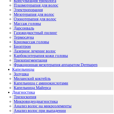
Консультация трихолога
Плазмотерапия для волос
Электропорация
Мезотерапия для волос
Озонотерапия для волос
Массаж головы
Дарсонваль
Газожидкостный пилинг
Термосауна
Криомассаж головы
Биоптрон
Лазерное лечение волос
Карбокситерапия кожи головы
Трихопигментация
Фракционная мезотерапия аппаратом Dermapen
Капельницы
Золушка
Миланский коктейль
Капельница с аминокислотами
Капельница Майерса
Диагностика
Трихоскопия
Микровидеодиагностика
Анализ волос на микроэлементы
Анализ волос при выпадении