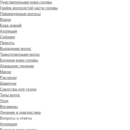
Чувствительная кожа головы
Грибок волосистой части головы
Поврежденные волосы
Врачи
База знаний
Алопеция
Себорея
Перхоть
Выпадение волос
Трансплантация волос
Болезни кожи головы
Домашнее лечение
Маски
Расчески
Шампуни
Средства для ухода
Типы волос
Уход
Витамины
Лечение и диагностика
Вопросы и ответы
Алопеция
Болезни кожи головы