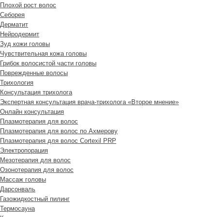
Плохой рост волос
Cеборея
Дерматит
Нейродермит
Зуд кожи головы
Чувствительная кожа головы
Грибок волосистой части головы
Поврежденные волосы
Трихология
Консультация трихолога
Экспертная консультация врача-трихолога «Второе мнение»
Онлайн консультация
Плазмотерапия для волос
Плазмотерапия для волос по Ахмерову
Плазмотерапия для волос Cortexil PRP
Электропорация
Мезотерапия для волос
Озонотерапия для волос
Массаж головы
Дарсонваль
Газожидкостный пилинг
Термосауна