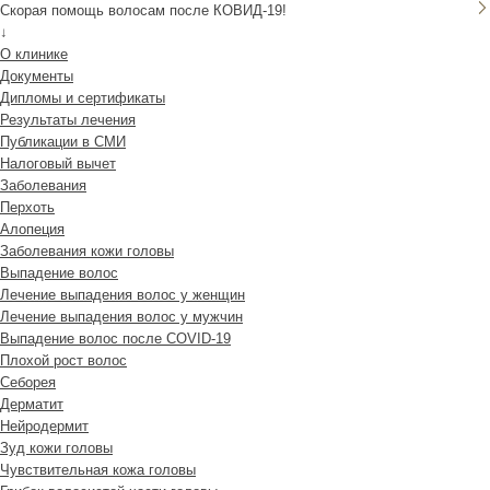
Скорая помощь волосам после КОВИД-19!
↓
О клинике
Документы
Дипломы и сертификаты
Результаты лечения
Публикации в СМИ
Налоговый вычет
Заболевания
Перхоть
Алопеция
Заболевания кожи головы
Выпадение волос
Лечение выпадения волос у женщин
Лечение выпадения волос у мужчин
Выпадение волос после COVID-19
Плохой рост волос
Cеборея
Дерматит
Нейродермит
Зуд кожи головы
Чувствительная кожа головы