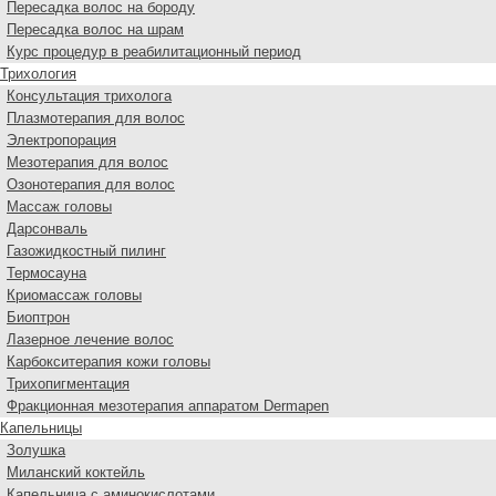
Пересадка волос на бороду
Пересадка волос на шрам
Курс процедур в реабилитационный период
Трихология
Консультация трихолога
Плазмотерапия для волос
Электропорация
Мезотерапия для волос
Озонотерапия для волос
Массаж головы
Дарсонваль
Газожидкостный пилинг
Термосауна
Криомассаж головы
Биоптрон
Лазерное лечение волос
Карбокситерапия кожи головы
Трихопигментация
Фракционная мезотерапия аппаратом Dermapen
Капельницы
Золушка
Миланский коктейль
Капельница с аминокислотами