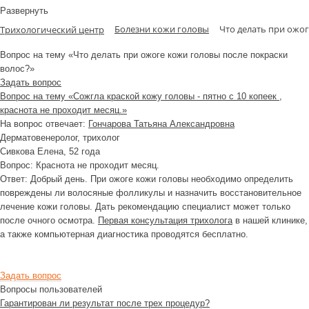
Развернуть
Болезни кожи головы
Что делать при ожог
Трихологический центр
Вопрос на тему «Что делать при ожоге кожи головы после покраски
волос?»
Задать вопрос
Вопрос на тему «Сожгла краской кожу головы - пятно с 10 копеек ,
краснота не проходит месяц.»
На вопрос отвечает:
Гончарова Татьяна Александровна
Дерматовенеролог, трихолог
Сивкова Елена
, 52 года
Вопрос:
Краснота не проходит месяц.
Ответ:
Добрый день. При ожоге кожи головы необходимо определить
повреждены ли волосяные фолликулы и назначить восстановительное
лечение кожи головы. Дать рекомендацию специалист может только
после очного осмотра.
Первая консультация трихолога
в нашей клинике,
а также компьютерная диагностика проводятся бесплатно.
Задать вопрос
Вопросы пользователей
Гарантирован ли результат после трех процедур?