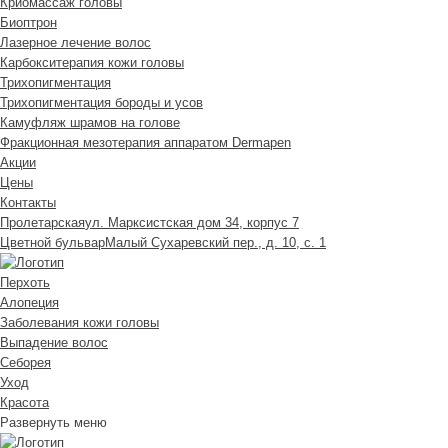
Криомассаж головы
Биоптрон
Лазерное лечение волос
Карбокситерапия кожи головы
Трихопигментация
Трихопигментация бороды и усов
Камуфляж шрамов на голове
Фракционная мезотерапия аппаратом Dermapen
Акции
Цены
Контакты
Пролетарская
ул. Марксистская дом 34, корпус 7
Цветной бульвар
Малый Сухаревский пер., д. 10, с. 1
Перхоть
Алопеция
Заболевания кожи головы
Выпадение волос
Cеборея
Уход
Красота
Развернуть меню