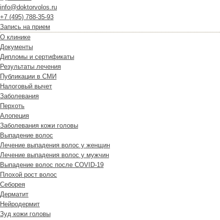
info@doktorvolos.ru
+7
(495)
788-35-93
Запись на прием
О клинике
Документы
Дипломы и сертификаты
Результаты лечения
Публикации в СМИ
Налоговый вычет
Заболевания
Перхоть
Алопеция
Заболевания кожи головы
Выпадение волос
Лечение выпадения волос у женщин
Лечение выпадения волос у мужчин
Выпадение волос после COVID-19
Плохой рост волос
Cеборея
Дерматит
Нейродермит
Зуд кожи головы