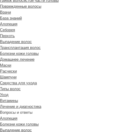
Грибок волосистой части головы
Поврежденные волосы
Врачи
База знаний
Алопеция
Себорея
Перхоть
Выпадение волос
Трансплантация волос
Болезни кожи головы
Домашнее лечение
Маски
Расчески
Шампуни
Средства для ухода
Типы волос
Уход
Витамины
Лечение и диагностика
Вопросы и ответы
Алопеция
Болезни кожи головы
Выпадение волос