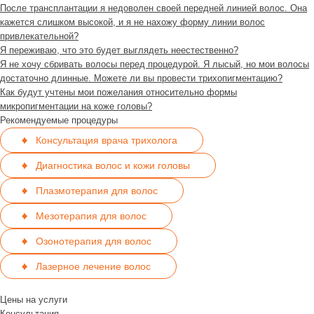
После трансплантации я недоволен своей передней линией волос. Она
кажется слишком высокой, и я не нахожу форму линии волос
привлекательной?
Я переживаю, что это будет выглядеть неестественно?
Я не хочу сбривать волосы перед процедурой. Я лысый, но мои волосы
достаточно длинные. Можете ли вы провести трихопигментацию?
Как будут учтены мои пожелания относительно формы
микропигментации на коже головы?
Рекомендуемые процедуры
Консультация врача трихолога
Диагностика волос и кожи головы
Плазмотерапия для волос
Мезотерапия для волос
Озонотерапия для волос
Лазерное лечение волос
Цены на услуги
Консультация