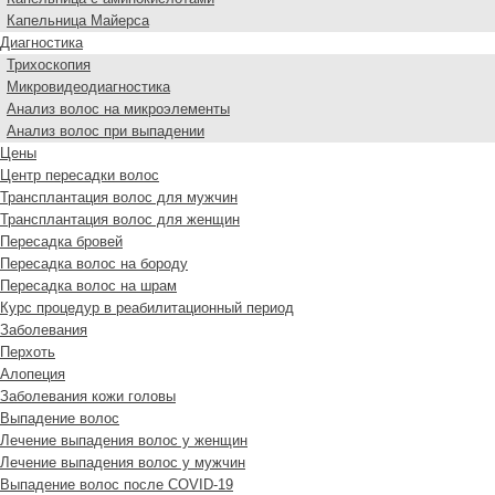
Капельница Майерса
Диагностика
Трихоскопия
Микровидеодиагностика
Анализ волос на микроэлементы
Анализ волос при выпадении
Цены
Центр пересадки волос
Трансплантация волос для мужчин
Трансплантация волос для женщин
Пересадка бровей
Пересадка волос на бороду
Пересадка волос на шрам
Курс процедур в реабилитационный период
Заболевания
Перхоть
Алопеция
Заболевания кожи головы
Выпадение волос
Лечение выпадения волос у женщин
Лечение выпадения волос у мужчин
Выпадение волос после COVID-19