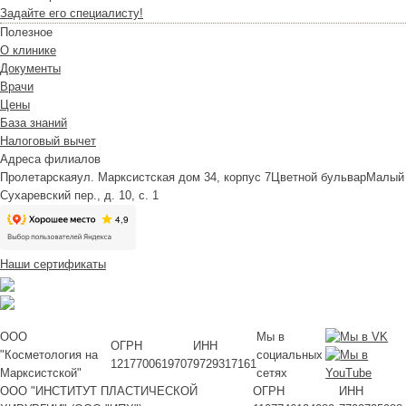
Задайте его специалисту!
Полезное
О клинике
Документы
Врачи
Цены
База знаний
Налоговый вычет
Адреса филиалов
Пролетарская
ул. Марксистская дом 34, корпус 7
Цветной бульвар
Малый
Сухаревский пер., д. 10, с. 1
Наши сертификаты
ООО
Мы в
ОГРН
ИНН
"Косметология на
социальных
1217700619707
9729317161
Марксистской"
сетях
ООО "ИНСТИТУТ ПЛАСТИЧЕСКОЙ
ОГРН
ИНН